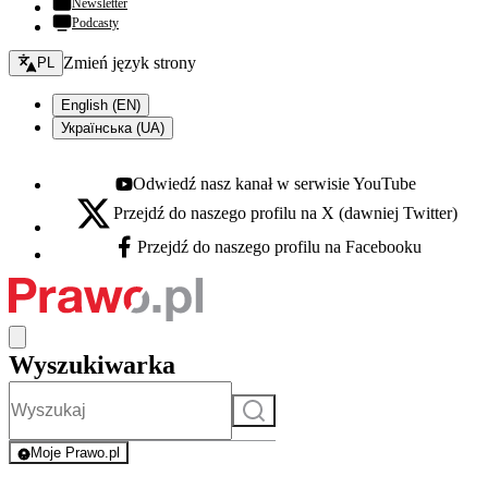
Newsletter
Podcasty
Zmień język - bieżący:
Zmień język strony
PL
English (EN)
Українська (UA)
Odwiedź nasz kanał w serwisie YouTube
Youtube - otwiera się w nowej karcie
Przejdź do naszego profilu na X (dawniej Twitter)
X - otwiera się w nowej karcie
Przejdź do naszego profilu na Facebooku
Facebook - otwiera się w nowej karcie
Wyszukiwarka
Szukaj
Moje Prawo.pl
- rejestracja i logowanie do serwisu