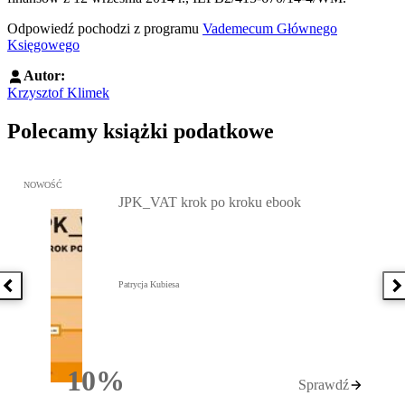
Odpowiedź pochodzi z programu
Vademecum Głównego
Księgowego
Autor:
Krzysztof Klimek
Polecamy książki podatkowe
Przejdź do: JPK_VAT krok po kroku ebook, Patrycja Kubiesa - otw
NOWOŚĆ
JPK_VAT krok po kroku ebook
Patrycja Kubiesa
Poprzednia książka
N
10%
Sprawdź
Rabatu