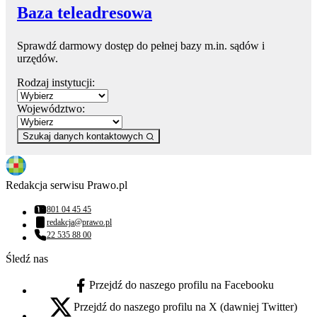
Baza teleadresowa
Sprawdź darmowy dostęp do pełnej bazy m.in. sądów i
urzędów.
Rodzaj instytucji:
Województwo:
Szukaj danych kontaktowych
Redakcja serwisu Prawo.pl
801 04 45 45
Numer telefonu:
redakcja@prawo.pl
Adres email:
22 535 88 00
Numer telefonu:
Śledź nas
Przejdź do naszego profilu na Facebooku
facebook - otwiera się w nowej karcie
Przejdź do naszego profilu na X (dawniej Twitter)
x - otwiera się w nowej karcie