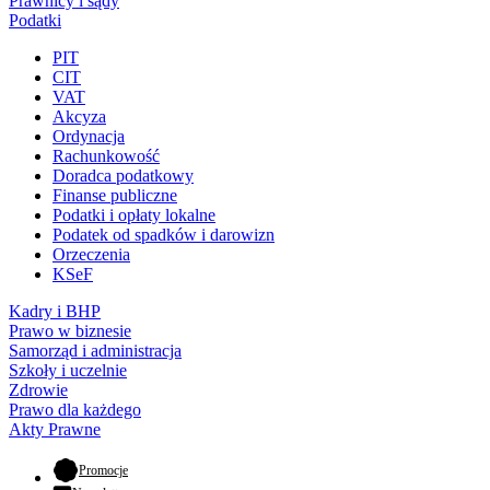
Prawnicy i sądy
Podatki
PIT
CIT
VAT
Akcyza
Ordynacja
Rachunkowość
Doradca podatkowy
Finanse publiczne
Podatki i opłaty lokalne
Podatek od spadków i darowizn
Orzeczenia
KSeF
Kadry i BHP
Prawo w biznesie
Samorząd i administracja
Szkoły i uczelnie
Zdrowie
Prawo dla każdego
Akty Prawne
- otwiera się w nowej karcie
Promocje