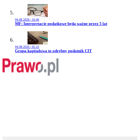
04.08.2026 | 16:46
Przejdź do artykułu:
MF: Interpretacje podatkowe będą ważne przez 5 lat
04.08.2026 | 05:23
Przejdź do artykułu:
Grupa kapitałowa to odrębny podatnik CIT