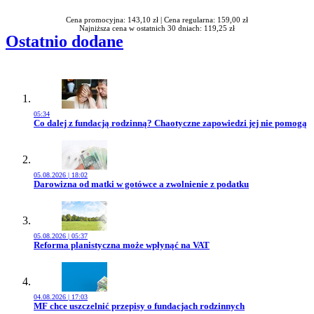
Cena promocyjna: 143,10 zł |
Cena regularna: 159,00 zł
Najniższa cena w ostatnich 30 dniach: 119,25 zł
Ostatnio dodane
05:34
Przejdź do artykułu:
Co dalej z fundacją rodzinną? Chaotyczne zapowiedzi jej nie pomogą
05.08.2026 | 18:02
Przejdź do artykułu:
Darowizna od matki w gotówce a zwolnienie z podatku
05.08.2026 | 05:37
Przejdź do artykułu:
Reforma planistyczna może wpłynąć na VAT
04.08.2026 | 17:03
Przejdź do artykułu:
MF chce uszczelnić przepisy o fundacjach rodzinnych