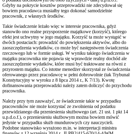
Gdyby na pokrycie kosztów przeprowadzki nie zdecydował się
bowiem pracodawca musiałby tego dokonać samodzielnie
pracownik, z własnych środków.
Takie świadczenie leżało więc w interesie pracownika, gdyż
stanowiło ono realne przysporzenie majątkowe (korzyść), którego
efekt jest uchwytny w jego majątku. Korzyść ta może wystąpić w
dwóch postaciach: prowadzić do powiększenia aktywów, albo do
zaoszczędzenia wydatków, co może być następstwem świadczenia
rzeczowego lub w formie usługi. W wyniku takiego świadczenia w
majątku pracownika nie pojawia się wprawdzie realny dochód ale
zaoszczędzenie wydatków, które musi być traktowane na równi z
przyrostem majątku. Co istotne menedżer skorzystał ze świadczenia
oferowanego przez pracodawcę w pełni dobrowolnie (tak Trybunał
Konstytucyjny w wyroku z 8 lipca 2014 r., K 7/13). Kwotę
dofinansowania przeprowadzki należy zatem doliczyć do przychodu
pracownika.
Należy przy tym zauważyć, ze świadczenie takie w przypadku
pracowników nie może korzystać ze zwolnienia od podatku
przewidzianego dla przeniesienia służbowego (art. 21 ust. 1 pkt 14
u.p.d.o.f.), o przeniesieniu służbowym można bowiem mówić
jedynie w przypadku służb mundurowych czy nauczycieli.
Podobne stanowisko wyrażono m.in. w interpretacji ministra
finansów z 12 września 2014 r., ILPB2/415-670/14-4/WM.