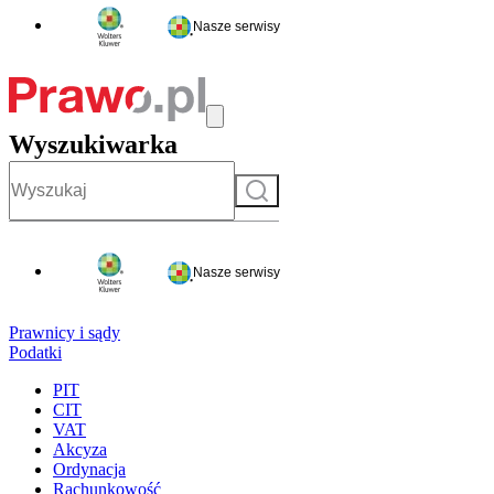
Nasze serwisy
Wyszukiwarka
Szukaj
Nasze serwisy
Prawnicy i sądy
Podatki
PIT
CIT
VAT
Akcyza
Ordynacja
Rachunkowość