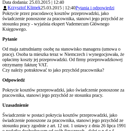
Data dodania: 25.03.2015 | 12:40
Krzysztof Klimek
25.03.2015 | 12:40
Pytania i odpowiedzi
Pokrycie przez pracodawcę kosztów przeprowadzki, jako
świadczenie ponoszone za pracownika, stanowi jego przychód ze
stosunku pracy - wyjaśnia ekspert Vademecum Głównego
Księgowego.
Pytanie
Od maja zatrudniamy osobę na stanowisko managera (umowa o
pracę). Osoba ta mieszka teraz w Niemczech i wynegocjowała, że
opłacimy koszty jej przeprowadzki. Od firmy przeprowadzkowej
otrzymamy fakturę VAT.
Czy należy potraktować to jako przychód pracownika?
Odpowiedź
Pokrycie kosztów przeprowadzki, jako świadczenie ponoszone za
pracownika, stanowi jego przychód ze stosunku pracy.
Uzasadnienie
Świadczenie w postaci pokrycia kosztów przeprowadzki, jako
świadczenie ponoszone za pracownika, stanowi jego przychód ze
stosunku pracy zgodnie z art. 12 ust. 1 ustawy z dnia 26 lipca 1991
o podatku dochodowym od osób fizycznych - dalej u.p.d.o.f.