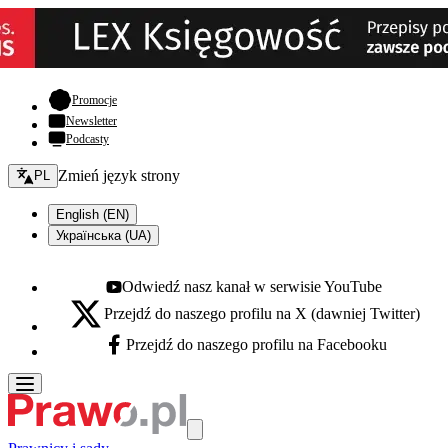
- otwiera się w nowej karcie
Promocje
Newsletter
Podcasty
Zmień język - bieżący:
Zmień język strony
PL
English (EN)
Українська (UA)
Odwiedź nasz kanał w serwisie YouTube
Youtube - otwiera się w nowej karcie
Przejdź do naszego profilu na X (dawniej Twitter)
X - otwiera się w nowej karcie
Przejdź do naszego profilu na Facebooku
Facebook - otwiera się w nowej karcie