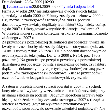
Data dodania: 28.04.2009 | 02:00
Tomasz Krywan
28.04.2009 | 02:00
Pytania i odpowiedzi
Firma X w roku 2007 nie zaksięgowała dwóch swoich faktur
sprzedaży na około 2000 zł. Faktury zostały znalezione w 2009 r.
Czy można je zaksięgować i rozliczyć w 2009 r. podatek
dochodowy, wystawiając duplikaty tych faktur? Czy należy cofnąć
się do 2007 r. i skorygować wszystkie deklaracje i rozliczenia?
W przedstawionej sytuacji konieczna jest korekta zeznania rocznego
złożonego za 2007 r.
Za przychody z pozarolniczej działalności gospodarczej uważa się
kwoty należne, choćby nie zostały faktycznie otrzymane (zob. art.
14 ust. 1 ustawy z dnia 26 lipca 1991 r. o podatku dochodowym od
osób fizycznych, tekst jedn.: Dz. U. z 2000 r. Nr 14, poz. 176 z
późn. zm.). Na gruncie tego przepisu przychody z pozarolniczej
działalności gospodarczej powstają niezależnie od tego, czy faktury
(bądź inne dokumenty dotyczące tych przychodów) zostaną przez
podatników zaksięgowane (w podatkowej księdze przychodów i
rozchodów lub w księgach rachunkowych), czy też nie.
A zatem w przedstawionej sytuacji powstał w 2007 r. przychód,
który nie został wykazany w zeznaniu za ten rok (a wcześniej przy
ustalaniu zaliczek na podatek). Jedynym sposobem naprawy tego
błędu jest złożenie korekty zeznania rocznego za 2007 r. (i zapłata
odsetek za zwłokę, gdyż niewykazanie przedmiotowych
przychodów spowodowało powstanie zaległości podatkowej). Nie