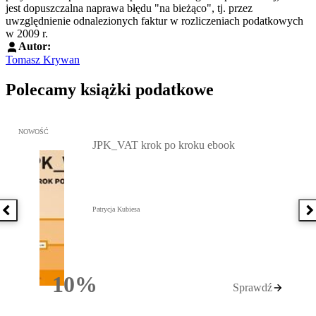
jest dopuszczalna naprawa błędu "na bieżąco", tj. przez
uwzględnienie odnalezionych faktur w rozliczeniach podatkowych
w 2009 r.
Autor:
Tomasz Krywan
Polecamy książki podatkowe
Przejdź do: JPK_VAT krok po kroku ebook, Patrycja Kubiesa - otw
NOWOŚĆ
JPK_VAT krok po kroku ebook
Patrycja Kubiesa
Poprzednia książka
N
10%
Sprawdź
Rabatu