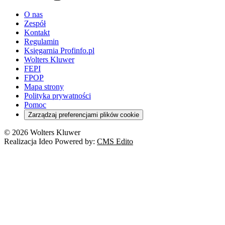
youtube - otwiera się w nowej karcie
O nas
Zespół
Kontakt
Regulamin
Księgarnia Profinfo.pl
Wolters Kluwer
FEPI
FPOP
Mapa strony
Polityka prywatności
Pomoc
Zarządzaj preferencjami plików cookie
© 2026 Wolters Kluwer
Realizacja Ideo Powered by:
CMS Edito