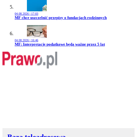
04.08.2026 | 17:03
Przejdź do artykułu:
MF chce uszczelnić przepisy o fundacjach rodzinnych
04.08.2026 | 16:46
Przejdź do artykułu:
MF: Interpretacje podatkowe będą ważne przez 5 lat
Baza teleadresowa