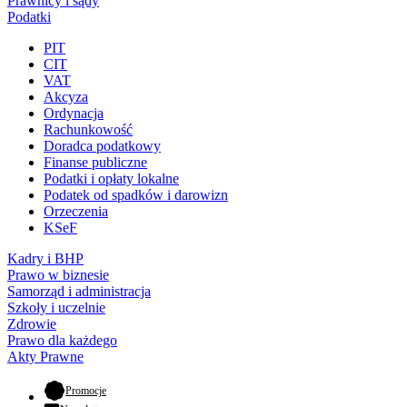
Prawnicy i sądy
Podatki
PIT
CIT
VAT
Akcyza
Ordynacja
Rachunkowość
Doradca podatkowy
Finanse publiczne
Podatki i opłaty lokalne
Podatek od spadków i darowizn
Orzeczenia
KSeF
Kadry i BHP
Prawo w biznesie
Samorząd i administracja
Szkoły i uczelnie
Zdrowie
Prawo dla każdego
Akty Prawne
- otwiera się w nowej karcie
Promocje