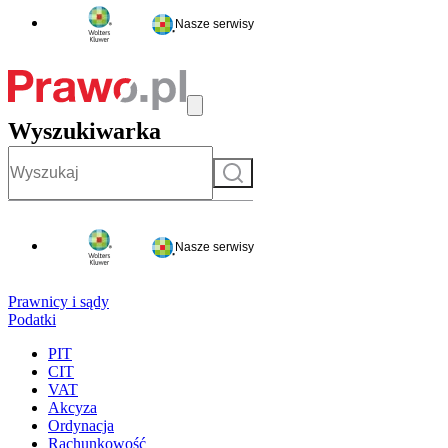
Nasze serwisy
Wyszukiwarka
Szukaj
Nasze serwisy
Prawnicy i sądy
Podatki
PIT
CIT
VAT
Akcyza
Ordynacja
Rachunkowość