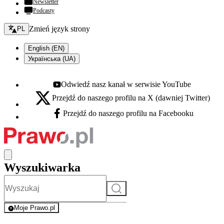
Newsletter
Podcasty
Zmień język - bieżący:
Zmień język strony
PL
English (EN)
Українська (UA)
Odwiedź nasz kanał w serwisie YouTube
Youtube - otwiera się w nowej karcie
Przejdź do naszego profilu na X (dawniej Twitter)
X - otwiera się w nowej karcie
Przejdź do naszego profilu na Facebooku
Facebook - otwiera się w nowej karcie
Wyszukiwarka
Szukaj
Moje Prawo.pl
- rejestracja i logowanie do serwisu