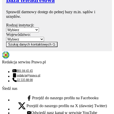
Sprawdź darmowy dostęp do pełnej bazy m.in. sądów i
urzędów.
Rodzaj instytucji:
Województwo:
Szukaj danych kontaktowych
Redakcja serwisu Prawo.pl
801 04 45 45
Numer telefonu:
redakcja@prawo.pl
Adres email:
22 535 88 00
Numer telefonu:
Śledź nas
Przejdź do naszego profilu na Facebooku
facebook - otwiera się w nowej karcie
Przejdź do naszego profilu na X (dawniej Twitter)
x - otwiera się w nowej karcie
Odwiedź nasz kanał w serwisie YouTube