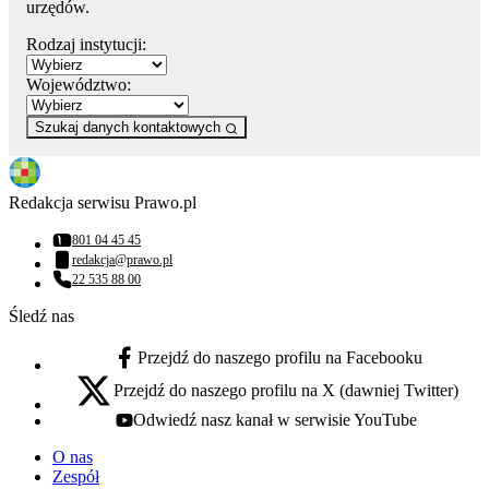
urzędów.
Rodzaj instytucji:
Województwo:
Szukaj danych kontaktowych
Redakcja serwisu Prawo.pl
801 04 45 45
Numer telefonu:
redakcja@prawo.pl
Adres email:
22 535 88 00
Numer telefonu:
Śledź nas
Przejdź do naszego profilu na Facebooku
facebook - otwiera się w nowej karcie
Przejdź do naszego profilu na X (dawniej Twitter)
x - otwiera się w nowej karcie
Odwiedź nasz kanał w serwisie YouTube
youtube - otwiera się w nowej karcie
O nas
Zespół