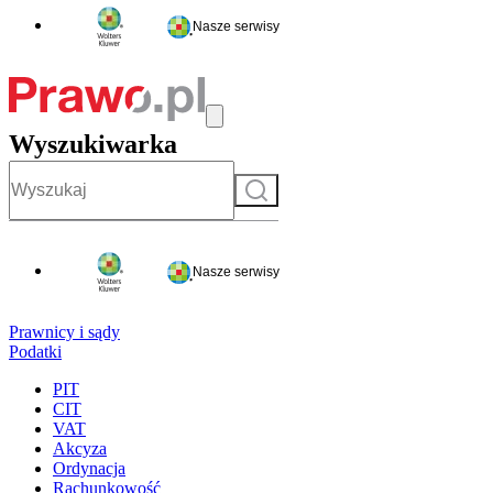
Nasze serwisy
Wyszukiwarka
Szukaj
Nasze serwisy
Prawnicy i sądy
Podatki
PIT
CIT
VAT
Akcyza
Ordynacja
Rachunkowość