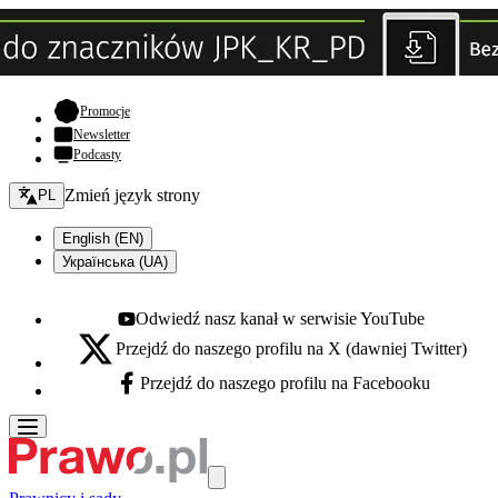
- otwiera się w nowej karcie
Promocje
Newsletter
Podcasty
Zmień język - bieżący:
Zmień język strony
PL
English (EN)
Українська (UA)
Odwiedź nasz kanał w serwisie YouTube
Youtube - otwiera się w nowej karcie
Przejdź do naszego profilu na X (dawniej Twitter)
X - otwiera się w nowej karcie
Przejdź do naszego profilu na Facebooku
Facebook - otwiera się w nowej karcie