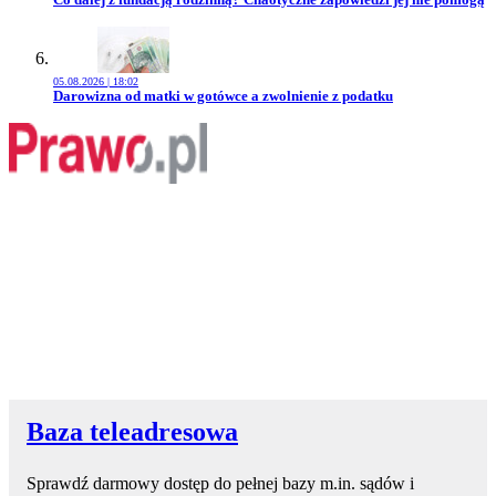
05.08.2026 | 18:02
Przejdź do artykułu:
Darowizna od matki w gotówce a zwolnienie z podatku
Baza teleadresowa
Sprawdź darmowy dostęp do pełnej bazy m.in. sądów i