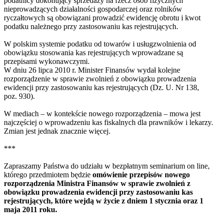
podatnicy dokonujący sprzedaży na rzecz osób fizycznych
nieprowadzących działalności gospodarczej oraz rolników
ryczałtowych są obowiązani prowadzić ewidencję obrotu i kwot
podatku należnego przy zastosowaniu kas rejestrujących.
W polskim systemie podatku od towarów i usługzwolnienia od
obowiązku stosowania kas rejestrujących wprowadzane są
przepisami wykonawczymi.
W dniu 26 lipca 2010 r. Minister Finansów wydał kolejne
rozporządzenie w sprawie zwolnień z obowiązku prowadzenia
ewidencji przy zastosowaniu kas rejestrujących (Dz. U. Nr 138,
poz. 930).
W mediach – w kontekście nowego rozporządzenia – mowa jest
najczęściej o wprowadzeniu kas fiskalnych dla prawników i lekarzy.
Zmian jest jednak znacznie więcej.
***
Zapraszamy Państwa do udziału w bezpłatnym seminarium on line,
którego przedmiotem będzie
omówienie przepisów nowego
rozporządzenia Ministra Finansów w sprawie zwolnień z
obowiązku prowadzenia ewidencji przy zastosowaniu kas
rejestrujących, które wejdą w życie z dniem 1 stycznia oraz 1
maja 2011 roku.