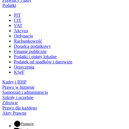
Prawnicy i sądy
Podatki
PIT
CIT
VAT
Akcyza
Ordynacja
Rachunkowość
Doradca podatkowy
Finanse publiczne
Podatki i opłaty lokalne
Podatek od spadków i darowizn
Orzeczenia
KSeF
Kadry i BHP
Prawo w biznesie
Samorząd i administracja
Szkoły i uczelnie
Zdrowie
Prawo dla każdego
Akty Prawne
- otwiera się w nowej karcie
Promocje