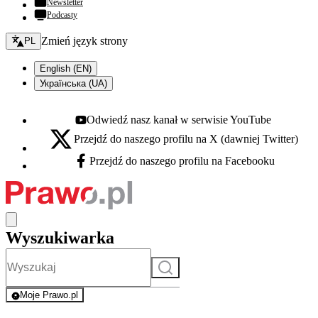
Newsletter
Podcasty
Zmień język - bieżący:
Zmień język strony
PL
English (EN)
Українська (UA)
Odwiedź nasz kanał w serwisie YouTube
Youtube - otwiera się w nowej karcie
Przejdź do naszego profilu na X (dawniej Twitter)
X - otwiera się w nowej karcie
Przejdź do naszego profilu na Facebooku
Facebook - otwiera się w nowej karcie
Wyszukiwarka
Szukaj
Moje Prawo.pl
- rejestracja i logowanie do serwisu