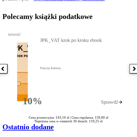
Polecamy książki podatkowe
Przejdź do: JPK_VAT krok po kroku ebook, Patrycja Kubiesa - otw
NOWOŚĆ
JPK_VAT krok po kroku ebook
Patrycja Kubiesa
Poprzednia książka
N
10%
Sprawdź
Rabatu
Cena promocyjna: 143,10 zł |
Cena regularna: 159,00 zł
Najniższa cena w ostatnich 30 dniach: 119,25 zł
Ostatnio dodane