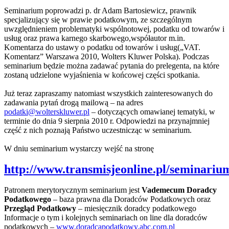
Seminarium poprowadzi p. dr Adam Bartosiewicz, prawnik
specjalizujący się w prawie podatkowym, ze szczególnym
uwzględnieniem problematyki wspólnotowej, podatku od towarów i
usług oraz prawa karnego skarbowego,współautor m.in.
Komentarza do ustawy o podatku od towarów i usług(„VAT.
Komentarz” Warszawa 2010, Wolters Kluwer Polska). Podczas
seminarium będzie można zadawać pytania do prelegenta, na które
zostaną udzielone wyjaśnienia w końcowej części spotkania.
Już teraz zapraszamy natomiast wszystkich zainteresowanych do
zadawania pytań drogą mailową – na adres
podatki@wolterskluwer.pl
– dotyczących omawianej tematyki, w
terminie do dnia 9 sierpnia 2010 r. Odpowiedzi na przynajmniej
część z nich poznają Państwo uczestnicząc w seminarium.
W dniu seminarium wystarczy wejść na stronę
http://www.transmisjeonline.pl/seminariu
Patronem merytorycznym seminarium jest
Vademecum Doradcy
Podatkowego
– baza prawna dla Doradców Podatkowych oraz
Przegląd Podatkowy
– miesięcznik doradcy podatkowego
Informacje o tym i kolejnych seminariach on line dla doradców
podatkowych –
www.doradcapodatkowy.abc.com.pl