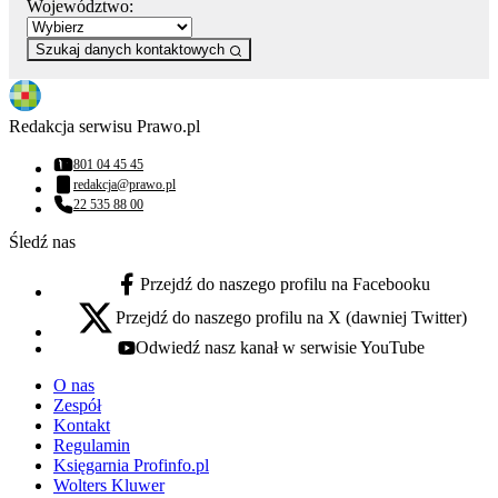
Województwo:
Szukaj danych kontaktowych
Redakcja serwisu Prawo.pl
801 04 45 45
Numer telefonu:
redakcja@prawo.pl
Adres email:
22 535 88 00
Numer telefonu:
Śledź nas
Przejdź do naszego profilu na Facebooku
facebook - otwiera się w nowej karcie
Przejdź do naszego profilu na X (dawniej Twitter)
x - otwiera się w nowej karcie
Odwiedź nasz kanał w serwisie YouTube
youtube - otwiera się w nowej karcie
O nas
Zespół
Kontakt
Regulamin
Księgarnia Profinfo.pl
Wolters Kluwer