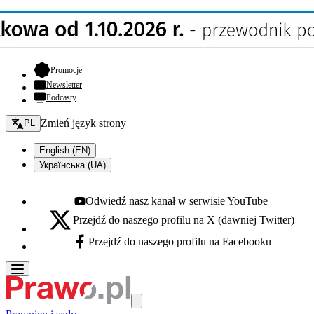
- otwiera się w nowej karcie
Promocje
Newsletter
Podcasty
Zmień język - bieżący:
Zmień język strony
PL
English (EN)
Українська (UA)
Odwiedź nasz kanał w serwisie YouTube
Youtube - otwiera się w nowej karcie
Przejdź do naszego profilu na X (dawniej Twitter)
X - otwiera się w nowej karcie
Przejdź do naszego profilu na Facebooku
Facebook - otwiera się w nowej karcie