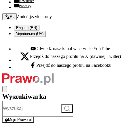
Newsletter
Podcasty
Zmień język - bieżący:
Zmień język strony
PL
English (EN)
Українська (UA)
Odwiedź nasz kanał w serwisie YouTube
Youtube - otwiera się w nowej karcie
Przejdź do naszego profilu na X (dawniej Twitter)
X - otwiera się w nowej karcie
Przejdź do naszego profilu na Facebooku
Facebook - otwiera się w nowej karcie
Wyszukiwarka
Szukaj
Moje Prawo.pl
- rejestracja i logowanie do serwisu