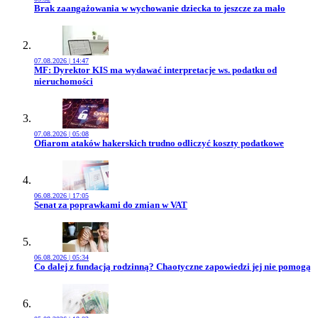
Przejdź do artykułu:
Brak zaangażowania w wychowanie dziecka to jeszcze za mało
07.08.2026 | 14:47
Przejdź do artykułu:
MF: Dyrektor KIS ma wydawać interpretacje ws. podatku od
nieruchomości
07.08.2026 | 05:08
Przejdź do artykułu:
Ofiarom ataków hakerskich trudno odliczyć koszty podatkowe
06.08.2026 | 17:05
Przejdź do artykułu:
Senat za poprawkami do zmian w VAT
06.08.2026 | 05:34
Przejdź do artykułu:
Co dalej z fundacją rodzinną? Chaotyczne zapowiedzi jej nie pomogą