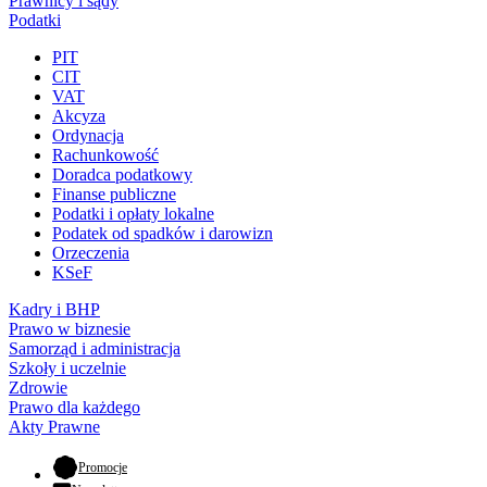
Prawnicy i sądy
Podatki
PIT
CIT
VAT
Akcyza
Ordynacja
Rachunkowość
Doradca podatkowy
Finanse publiczne
Podatki i opłaty lokalne
Podatek od spadków i darowizn
Orzeczenia
KSeF
Kadry i BHP
Prawo w biznesie
Samorząd i administracja
Szkoły i uczelnie
Zdrowie
Prawo dla każdego
Akty Prawne
- otwiera się w nowej karcie
Promocje