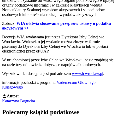
umożliwić uzyskanie od właściwego organu podatkowego wiążącej
organy podatkowe informacji w zakresie klasyfikacji według
Nomenklatury Scalonej wyrobów akcyzowych i samochodów
osobowych lub określenia rodzaju wyrobów akcyzowych.
Zobacz:
WIA ułatwia stosowanie przepisów ustawy o podatku
akcyzowym >>
Decyzja WIA wydawana jest przez Dyrektora Izby Celnej we
Wrocławiu. Wniosek o jej wydanie można złożyć w formie
pisemnej do Dyrektora Izby Celnej we Wrocławiu lub w postaci
elektronicznej przez ePUAP.
W uruchomionej przez Izbę Celną we Wrocławiu bazie znajdują się
na razie trzy odpowiedzi dotyczące napojów alkoholowych.
Wyszukiwarka dostępna jest pod adresem
www.icwroclaw.pl
.
informacja pochodzi z programu
Vademecum Głównego
Księgowego
Autor:
Katarzyna Bogucka
Polecamy książki podatkowe