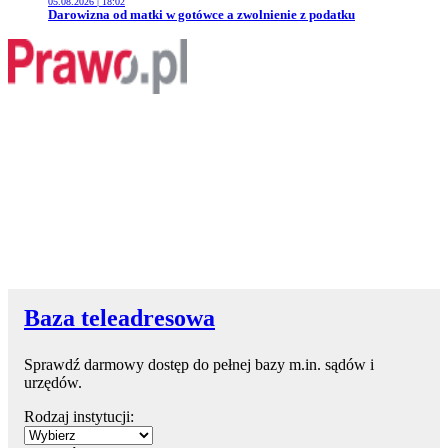
05.08.2026 | 18:02
Przejdź do artykułu:
Darowizna od matki w gotówce a zwolnienie z podatku
Baza teleadresowa
Sprawdź darmowy dostęp do pełnej bazy m.in. sądów i
urzędów.
Rodzaj instytucji: