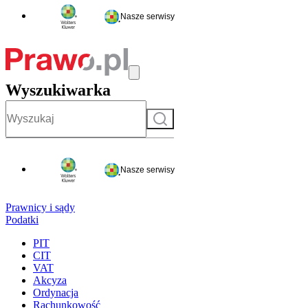
Nasze serwisy
Wyszukiwarka
Szukaj
Nasze serwisy
Prawnicy i sądy
Podatki
PIT
CIT
VAT
Akcyza
Ordynacja
Rachunkowość