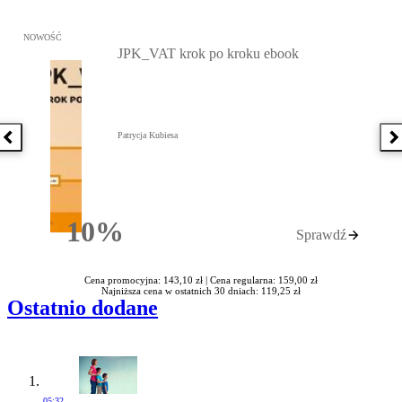
Przejdź do: JPK_VAT krok po kroku ebook, Patrycja Kubiesa - otw
NOWOŚĆ
JPK_VAT krok po kroku ebook
Patrycja Kubiesa
Poprzednia książka
N
10%
Sprawdź
Rabatu
Cena promocyjna: 143,10 zł |
Cena regularna: 159,00 zł
Najniższa cena w ostatnich 30 dniach: 119,25 zł
Ostatnio dodane
05:32