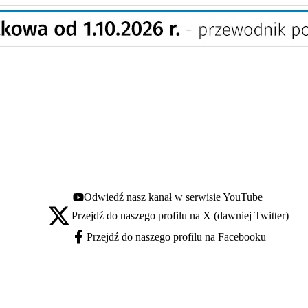
Odwiedź nasz kanał w serwisie YouTube
Youtube - otwiera się w nowej karcie
Przejdź do naszego profilu na X (dawniej Twitter)
X - otwiera się w nowej karcie
Przejdź do naszego profilu na Facebooku
Facebook - otwiera się w nowej karcie