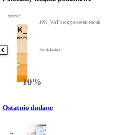
Przejdź do: JPK_VAT krok po kroku ebook, Patrycja Kubiesa - otw
NOWOŚĆ
JPK_VAT krok po kroku ebook
Patrycja Kubiesa
Poprzednia książka
10%
Rabatu
Ostatnio dodane