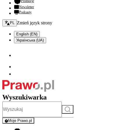
- otwiera się w nowej karcie
Promocje
Newsletter
Podcasty
Zmień język - bieżący:
Zmień język strony
PL
English (EN)
Українська (UA)
Wyszukiwarka
Szukaj
Moje Prawo.pl
- rejestracja i logowanie do serwisu