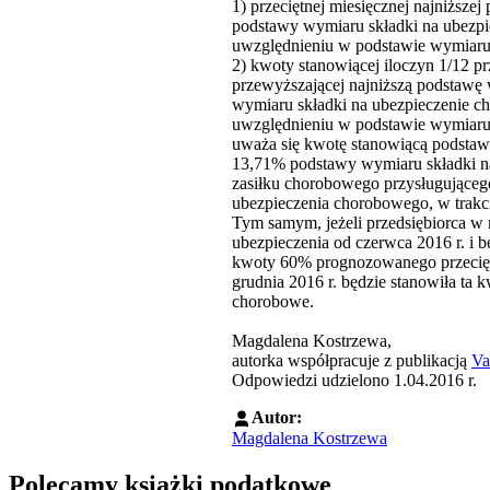
1) przeciętnej miesięcznej najniższ
podstawy wymiaru składki na ubezpi
uwzględnieniu w podstawie wymiaru 
2) kwoty stanowiącej iloczyn 1/12 p
przewyższającej najniższą podstawę
wymiaru składki na ubezpieczenie c
uwzględnieniu w podstawie wymiaru zas
uważa się kwotę stanowiącą podstaw
13,71% podstawy wymiaru składki na 
zasiłku chorobowego przysługująceg
ubezpieczenia chorobowego, w trakcie k
Tym samym, jeżeli przedsiębiorca w 
ubezpieczenia od czerwca 2016 r. i 
kwoty 60% prognozowanego przecięt
grudnia 2016 r. będzie stanowiła ta
chorobowe.
Magdalena Kostrzewa,
autorka współpracuje z publikacją
Va
Odpowiedzi udzielono 1.04.2016 r.
Autor:
Magdalena Kostrzewa
Polecamy książki podatkowe