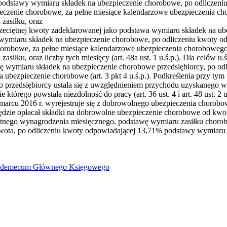
ej podstawy wymiaru składek na ubezpieczenie chorobowe, po odliczen
eczenie chorobowe, za pełne miesiące kalendarzowe ubezpieczenia ch
zasiłku, oraz
rzeciętnej kwoty zadeklarowanej jako podstawa wymiaru składek na u
 wymiaru składek na ubezpieczenie chorobowe, po odliczeniu kwoty 
horobowe, za pełne miesiące kalendarzowe ubezpieczenia chorobowego
iłku, oraz liczby tych miesięcy (art. 48a ust. 1 u.ś.p.). Dla celów u.
ę wymiaru składek na ubezpieczenie chorobowe przedsiębiorcy, po od
ubezpieczenie chorobowe (art. 3 pkt 4 u.ś.p.). Podkreślenia przy t
o przedsiębiorcy ustala się z uwzględnieniem przychodu uzyskanego w
tórego powstała niezdolność do pracy (art. 36 ust. 4 i art. 48 ust. 2 u.
marcu 2016 r. wyrejestruje się z dobrowolnego ubezpieczenia chorobowe
będzie opłacał składki na dobrowolne ubezpieczenie chorobowe od kwot
nego wynagrodzenia miesięcznego, podstawę wymiaru zasiłku choro
 kwota, po odliczeniu kwoty odpowiadającej 13,71% podstawy wymiaru 
demecum Głównego Księgowego