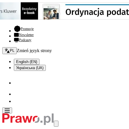
- otwiera się w nowej karcie
Promocje
Newsletter
Podcasty
Zmień język - bieżący:
Zmień język strony
PL
English (EN)
Українська (UA)