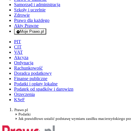
Samorząd i administracja
Szkoły i uczelnie
Zdrowie
Prawo dla każdego
Akty Prawne
Moje Prawo.pl
- rejestracja i logowanie do serwisu
PIT
CIT
VAT
Akcyza
Ordynacja
Rachunkowość
Doradca podatkowy
Finanse publiczne
Podatki i opłaty lokalne
Podatek od spadków i darowizn
Orzeczenia
KSeF
Prawo.pl
Podatki
Jak prawidłowo ustalić podstawę wymiaru zasiłku macierzyńskiego pr