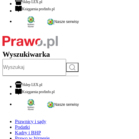
otwiera się w nowej karcie
Sklep LEX.pl
otwiera się w nowej karcie
Księgarnia profinfo.pl
Nasze serwisy
Wyszukiwarka
Szukaj
otwiera się w nowej karcie
Sklep LEX.pl
otwiera się w nowej karcie
Księgarnia profinfo.pl
Nasze serwisy
Prawnicy i sądy
Podatki
Kadry i BHP
Prawo w biznesie