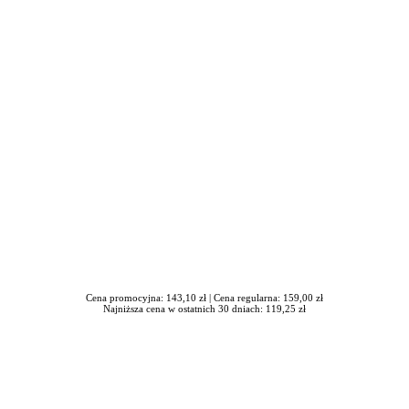
iera się w nowym oknie
Cena promocyjna: 143,10 zł |
Cena regularna: 159,00 zł
Najniższa cena w ostatnich 30 dniach: 119,25 zł