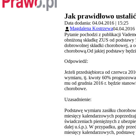
Jak prawidłowo ustali
Data dodania: 04.04.2016 | 15:25
Magdalena Kostrzewa
04.04.2016 
Pytanie pochodzi z publikacji Vade
obniżoną składkę ZUS od podstawy 5
dobrowolnej składki chorobowej, a o
chorobową.Od jakiej podstawy będzie
Odpowiedź:
Jeżeli przedsiębiorca od czerwca 20
wymiaru, tj. kwoty 60% prognozowa
mu od grudnia 2016 r. będzie stanow
chorobowe.
Uzasadnienie:
Podstawę wymiaru zasiłku choroboweg
miesięcy kalendarzowych poprzedzają
świadczeniach pieniężnych z ubezpiec
dalej u.ś.p.). W przypadku, gdy prz
miesięcy kalendarzowych, podstawę