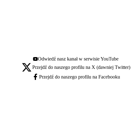
Odwiedź nasz kanał w serwisie YouTube
Youtube - otwiera się w nowej karcie
Przejdź do naszego profilu na X (dawniej Twitter)
X - otwiera się w nowej karcie
Przejdź do naszego profilu na Facebooku
Facebook - otwiera się w nowej karcie