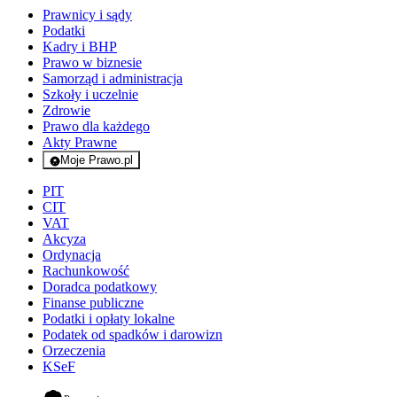
Prawnicy i sądy
Podatki
Kadry i BHP
Prawo w biznesie
Samorząd i administracja
Szkoły i uczelnie
Zdrowie
Prawo dla każdego
Akty Prawne
Moje Prawo.pl
- rejestracja i logowanie do serwisu
PIT
CIT
VAT
Akcyza
Ordynacja
Rachunkowość
Doradca podatkowy
Finanse publiczne
Podatki i opłaty lokalne
Podatek od spadków i darowizn
Orzeczenia
KSeF