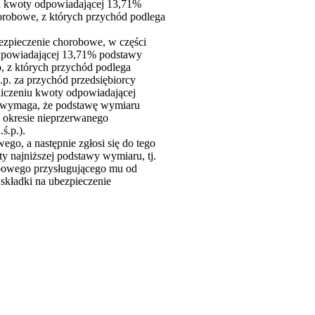
iu kwoty odpowiadającej 13,71%
orobowe, z których przychód podlega
bezpieczenie chorobowe, w części
odpowiadającej 13,71% podstawy
, z których przychód podlega
ś.p. za przychód przedsiębiorcy
liczeniu kwoty odpowiadającej
ym wymaga, że podstawę wymiaru
 okresie nieprzerwanego
ś.p.).
go, a następnie zgłosi się do tego
y najniższej podstawy wymiaru, tj.
bowego przysługującego mu od
składki na ubezpieczenie