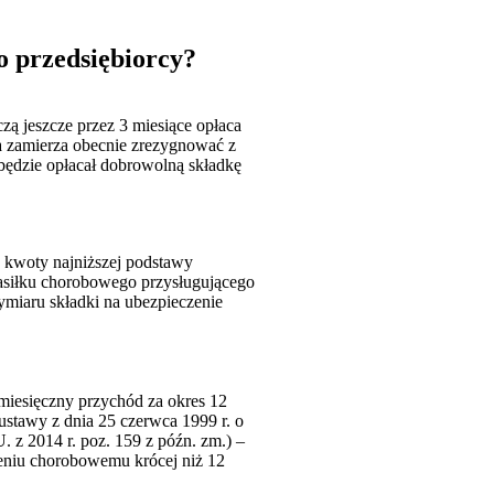
o przedsiębiorcy?
 jeszcze przez 3 miesiące opłaca
a zamierza obecnie zrezygnować z
będzie opłacał dobrowolną składkę
d kwoty najniższej podstawy
asiłku chorobowego przysługującego
ymiaru składki na ubezpieczenie
miesięczny przychód za okres 12
ustawy z dnia 25 czerwca 1999 r. o
. z 2014 r. poz. 159 z późn. zm.) –
zeniu chorobowemu krócej niż 12