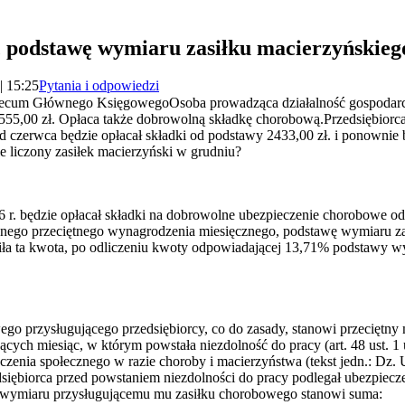
ć podstawę wymiaru zasiłku macierzyńskieg
| 15:25
Pytania i odpowiedzi
mecum Głównego KsięgowegoOsoba prowadząca działalność gospodarczą
55,00 zł. Opłaca także dobrowolną składkę chorobową.Przedsiębiorc
d czerwca będzie opłacał składki od podstawy 2433,00 zł. i ponownie 
 liczony zasiłek macierzyński w grudniu?
16 r. będzie opłacał składki na dobrowolne ubezpieczenie chorobowe o
nego przeciętnego wynagrodzenia miesięcznego, podstawę wymiaru z
iła ta kwota, po odliczeniu kwoty odpowiadającej 13,71% podstawy w
o przysługującego przedsiębiorcy, co do zasady, stanowi przeciętny 
cych miesiąc, w którym powstała niezdolność do pracy (art. 48 ust. 1 
zenia społecznego w razie choroby i macierzyństwa (tekst jedn.: Dz. U
edsiębiorca przed powstaniem niezdolności do pracy podlegał ubezpiec
 wymiaru przysługującemu mu zasiłku chorobowego stanowi suma: