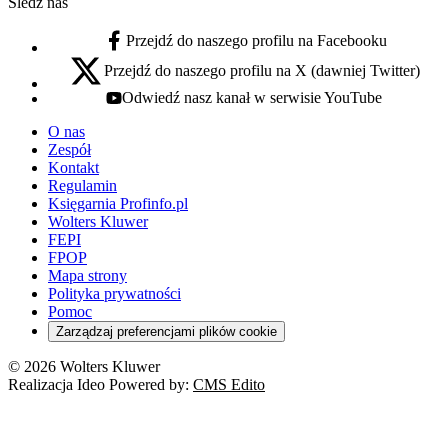
Śledź nas
Przejdź do naszego profilu na Facebooku
facebook - otwiera się w nowej karcie
Przejdź do naszego profilu na X (dawniej Twitter)
x - otwiera się w nowej karcie
Odwiedź nasz kanał w serwisie YouTube
youtube - otwiera się w nowej karcie
O nas
Zespół
Kontakt
Regulamin
Księgarnia Profinfo.pl
Wolters Kluwer
FEPI
FPOP
Mapa strony
Polityka prywatności
Pomoc
Zarządzaj preferencjami plików cookie
© 2026 Wolters Kluwer
Realizacja Ideo Powered by:
CMS Edito