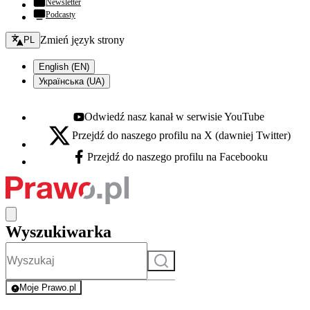
Newsletter
Podcasty
Zmień język - bieżący:
Zmień język strony
PL
English (EN)
Українська (UA)
Odwiedź nasz kanał w serwisie YouTube
Youtube - otwiera się w nowej karcie
Przejdź do naszego profilu na X (dawniej Twitter)
X - otwiera się w nowej karcie
Przejdź do naszego profilu na Facebooku
Facebook - otwiera się w nowej karcie
Wyszukiwarka
Szukaj
Moje Prawo.pl
- rejestracja i logowanie do serwisu