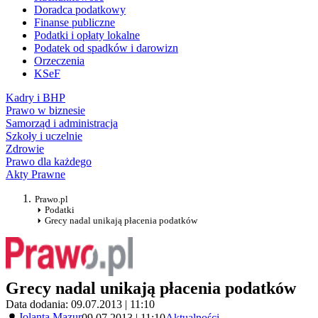
Doradca podatkowy
Finanse publiczne
Podatki i opłaty lokalne
Podatek od spadków i darowizn
Orzeczenia
KSeF
Kadry i BHP
Prawo w biznesie
Samorząd i administracja
Szkoły i uczelnie
Zdrowie
Prawo dla każdego
Akty Prawne
Prawo.pl
Podatki
Grecy nadal unikają płacenia podatków
Grecy nadal unikają płacenia podatków
Data dodania: 09.07.2013 | 11:10
Jolanta Mazur
09.07.2013 | 11:10
Aktualności