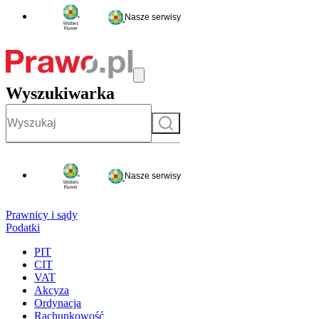
Nasze serwisy
Wyszukiwarka
Szukaj
Nasze serwisy
Prawnicy i sądy
Podatki
PIT
CIT
VAT
Akcyza
Ordynacja
Rachunkowość