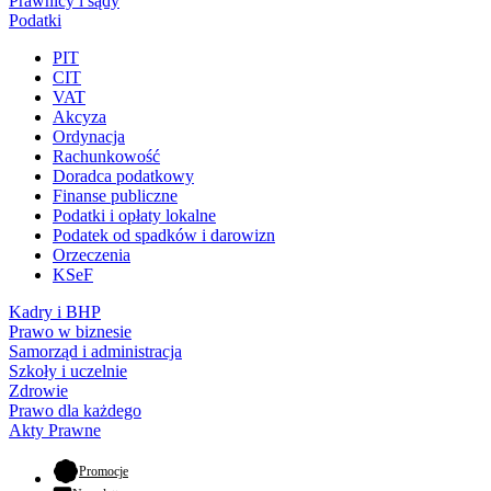
Prawnicy i sądy
Podatki
PIT
CIT
VAT
Akcyza
Ordynacja
Rachunkowość
Doradca podatkowy
Finanse publiczne
Podatki i opłaty lokalne
Podatek od spadków i darowizn
Orzeczenia
KSeF
Kadry i BHP
Prawo w biznesie
Samorząd i administracja
Szkoły i uczelnie
Zdrowie
Prawo dla każdego
Akty Prawne
- otwiera się w nowej karcie
Promocje