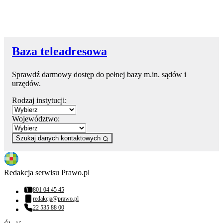
Baza teleadresowa
Sprawdź darmowy dostęp do pełnej bazy m.in. sądów i
urzędów.
Rodzaj instytucji:
Województwo:
Szukaj danych kontaktowych
Redakcja serwisu Prawo.pl
801 04 45 45
Numer telefonu:
redakcja@prawo.pl
Adres email:
22 535 88 00
Numer telefonu: