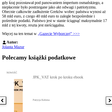
gdy kraj pozostawał pod panowaniem imperium osmańskiego, a
niepłacenie było postrzegane jako akt odwagi i patriotyzmu.
Obecnie całkowite zadłużenie Greków wobec państwa wynosi aż
58 mld euro, z czego 40 mld euro to zaległe bezpośrednie i
pośrednie podatki. Państwo jest w stanie ściągnąć maksymalnie 17
mld z tej kwoty, reszta jest nieściągalna.
Więcej na ten temat w
„Gazecie Wyborczej” >>>
Autor:
Jolanta Mazur
Polecamy książki podatkowe
Przejdź do: JPK_VAT krok po kroku ebook, Patrycja Kubiesa - otw
NOWOŚĆ
JPK_VAT krok po kroku ebook
Patrycja Kubiesa
Poprzednia książka
N