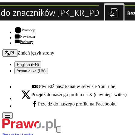
- otwiera się w nowej karcie
Promocje
Newsletter
Podcasty
Zmień język - bieżący:
Zmień język strony
PL
English (EN)
Українська (UA)
Odwiedź nasz kanał w serwisie YouTube
Youtube - otwiera się w nowej karcie
Przejdź do naszego profilu na X (dawniej Twitter)
X - otwiera się w nowej karcie
Przejdź do naszego profilu na Facebooku
Facebook - otwiera się w nowej karcie