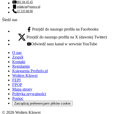
801 04 45 45
Numer telefonu:
redakcja@prawo.pl
Adres email:
22 535 88 00
Numer telefonu:
Śledź nas
Przejdź do naszego profilu na Facebooku
facebook - otwiera się w nowej karcie
Przejdź do naszego profilu na X (dawniej Twitter)
x - otwiera się w nowej karcie
Odwiedź nasz kanał w serwisie YouTube
youtube - otwiera się w nowej karcie
O nas
Zespół
Kontakt
Regulamin
Księgarnia Profinfo.pl
Wolters Kluwer
FEPI
FPOP
Mapa strony
Polityka prywatności
Pomoc
Zarządzaj preferencjami plików cookie
© 2026 Wolters Kluwer