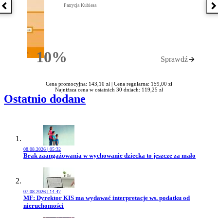
Patrycja Kubiesa
Poprzednia książka
N
10%
Sprawdź
Rabatu
Cena promocyjna: 143,10 zł |
Cena regularna: 159,00 zł
Najniższa cena w ostatnich 30 dniach: 119,25 zł
Ostatnio dodane
08.08.2026 | 05:32
Przejdź do artykułu:
Brak zaangażowania w wychowanie dziecka to jeszcze za mało
07.08.2026 | 14:47
Przejdź do artykułu:
MF: Dyrektor KIS ma wydawać interpretacje ws. podatku od
nieruchomości