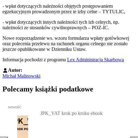
- wpłat dotyczących należności objętych postępowaniem
egzekucyjnym prowadzonym przez te izby celne – TYTULIC,
- wpłat dotyczących innych należności tych izb celnych, np.
należności ze stosunków cywilnoprawnych – POZ-IC.
Nowe rozporządzenie ws. wzoru formularza wpłaty gotówkowej
oraz polecenia przelewu na rachunek organu celnego nie zostało
jeszcze opublikowane w Dzienniku Ustaw.
Informacja pochodzi z programu
Lex Administracja Skarbowa
Autor:
Michał Malinowski
Polecamy książki podatkowe
Przejdź do: JPK_VAT krok po kroku ebook, Patrycja Kubiesa - otw
NOWOŚĆ
JPK_VAT krok po kroku ebook