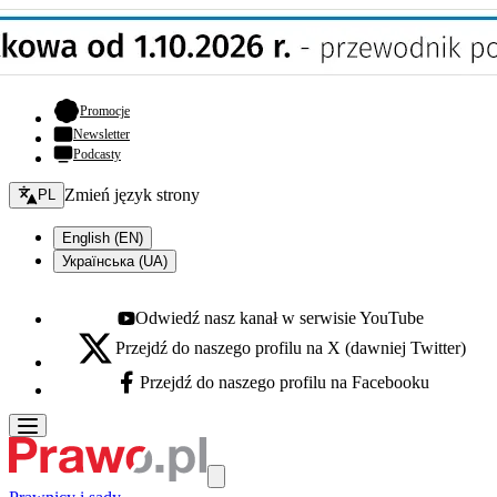
- otwiera się w nowej karcie
Promocje
Newsletter
Podcasty
Zmień język - bieżący:
Zmień język strony
PL
English (EN)
Українська (UA)
Odwiedź nasz kanał w serwisie YouTube
Youtube - otwiera się w nowej karcie
Przejdź do naszego profilu na X (dawniej Twitter)
X - otwiera się w nowej karcie
Przejdź do naszego profilu na Facebooku
Facebook - otwiera się w nowej karcie