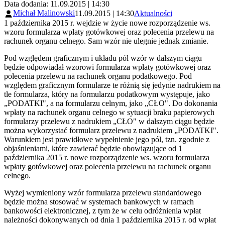
Data dodania: 11.09.2015 | 14:30
Michał Malinowski
11.09.2015 | 14:30
Aktualności
1 października 2015 r. wejdzie w życie nowe rozporządzenie ws.
wzoru formularza wpłaty gotówkowej oraz polecenia przelewu na
rachunek organu celnego. Sam wzór nie ulegnie jednak zmianie.
Pod względem graficznym i układu pól wzór w dalszym ciągu
będzie odpowiadał wzorowi formularza wpłaty gotówkowej oraz
polecenia przelewu na rachunek organu podatkowego. Pod
względem graficznym formularze te różnią się jedynie nadrukiem na
tle formularza, który na formularzu podatkowym występuje, jako
„PODATKI", a na formularzu celnym, jako „CŁO". Do dokonania
wpłaty na rachunek organu celnego w sytuacji braku papierowych
formularzy przelewu z nadrukiem „CŁO" w dalszym ciągu będzie
można wykorzystać formularz przelewu z nadrukiem „PODATKI".
Warunkiem jest prawidłowe wypełnienie jego pól, tzn. zgodnie z
objaśnieniami, które zawierać będzie obowiązujące od 1
października 2015 r. nowe rozporządzenie ws. wzoru formularza
wpłaty gotówkowej oraz polecenia przelewu na rachunek organu
celnego.
Wyżej wymieniony wzór formularza przelewu standardowego
będzie można stosować w systemach bankowych w ramach
bankowości elektronicznej, z tym że w celu odróżnienia wpłat
należności dokonywanych od dnia 1 października 2015 r. od wpłat