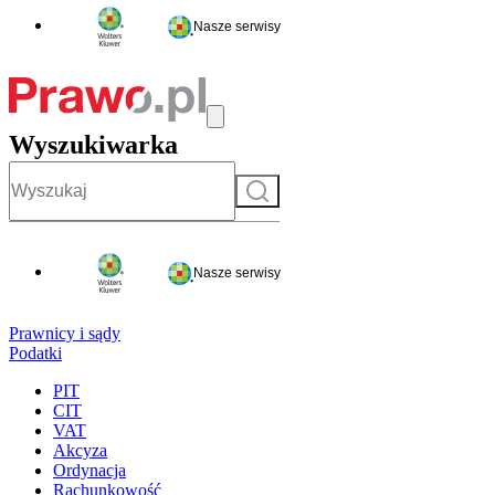
Nasze serwisy
Wyszukiwarka
Szukaj
Nasze serwisy
Prawnicy i sądy
Podatki
PIT
CIT
VAT
Akcyza
Ordynacja
Rachunkowość