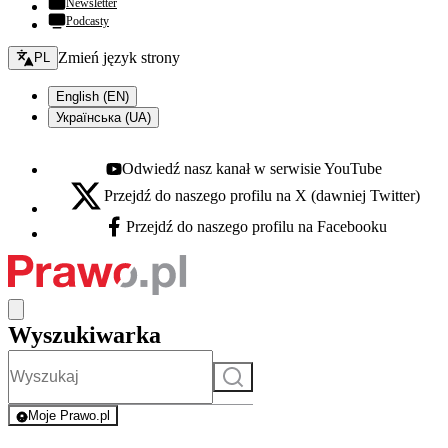
Newsletter
Podcasty
Zmień język - bieżący:
Zmień język strony
PL
English (EN)
Українська (UA)
Odwiedź nasz kanał w serwisie YouTube
Youtube - otwiera się w nowej karcie
Przejdź do naszego profilu na X (dawniej Twitter)
X - otwiera się w nowej karcie
Przejdź do naszego profilu na Facebooku
Facebook - otwiera się w nowej karcie
Wyszukiwarka
Szukaj
Moje Prawo.pl
- rejestracja i logowanie do serwisu