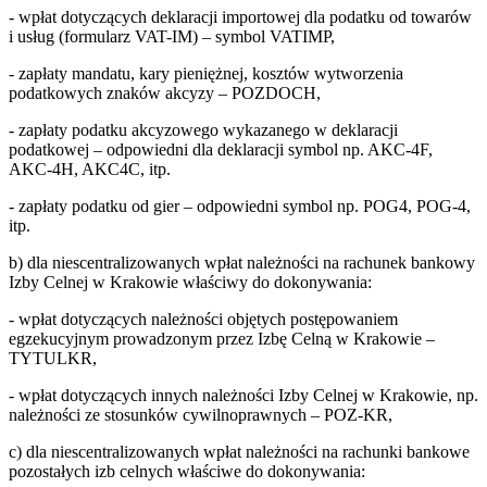
- wpłat dotyczących deklaracji importowej dla podatku od towarów
i usług (formularz VAT-IM) – symbol VATIMP,
- zapłaty mandatu, kary pieniężnej, kosztów wytworzenia
podatkowych znaków akcyzy – POZDOCH,
- zapłaty podatku akcyzowego wykazanego w deklaracji
podatkowej – odpowiedni dla deklaracji symbol np. AKC-4F,
AKC-4H, AKC4C, itp.
- zapłaty podatku od gier – odpowiedni symbol np. POG4, POG-4,
itp.
b) dla niescentralizowanych wpłat należności na rachunek bankowy
Izby Celnej w Krakowie właściwy do dokonywania:
- wpłat dotyczących należności objętych postępowaniem
egzekucyjnym prowadzonym przez Izbę Celną w Krakowie –
TYTULKR,
- wpłat dotyczących innych należności Izby Celnej w Krakowie, np.
należności ze stosunków cywilnoprawnych – POZ-KR,
c) dla niescentralizowanych wpłat należności na rachunki bankowe
pozostałych izb celnych właściwe do dokonywania: