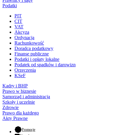
Prawnicy i sądy
Podatki
PIT
CIT
VAT
Akcyza
Ordynacja
Rachunkowość
Doradca podatkowy
Finanse publiczne
Podatki i opłaty lokalne
Podatek od spadków i darowizn
Orzeczenia
KSeF
Kadry i BHP
Prawo w biznesie
Samorząd i administracja
Szkoły i uczelnie
Zdrowie
Prawo dla każdego
Akty Prawne
- otwiera się w nowej karcie
Promocje