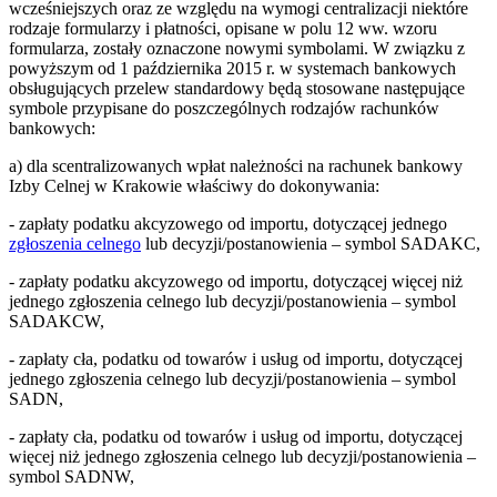
wcześniejszych oraz ze względu na wymogi centralizacji niektóre
rodzaje formularzy i płatności, opisane w polu 12 ww. wzoru
formularza, zostały oznaczone nowymi symbolami. W związku z
powyższym od 1 października 2015 r. w systemach bankowych
obsługujących przelew standardowy będą stosowane następujące
symbole przypisane do poszczególnych rodzajów rachunków
bankowych:
a) dla scentralizowanych wpłat należności na rachunek bankowy
Izby Celnej w Krakowie właściwy do dokonywania:
- zapłaty podatku akcyzowego od importu, dotyczącej jednego
zgłoszenia celnego
lub decyzji/postanowienia – symbol SADAKC,
- zapłaty podatku akcyzowego od importu, dotyczącej więcej niż
jednego zgłoszenia celnego lub decyzji/postanowienia – symbol
SADAKCW,
- zapłaty cła, podatku od towarów i usług od importu, dotyczącej
jednego zgłoszenia celnego lub decyzji/postanowienia – symbol
SADN,
- zapłaty cła, podatku od towarów i usług od importu, dotyczącej
więcej niż jednego zgłoszenia celnego lub decyzji/postanowienia –
symbol SADNW,