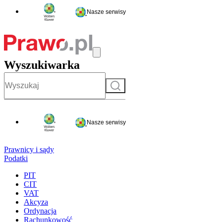
Nasze serwisy
Wyszukiwarka
Szukaj
Nasze serwisy
Prawnicy i sądy
Podatki
PIT
CIT
VAT
Akcyza
Ordynacja
Rachunkowość