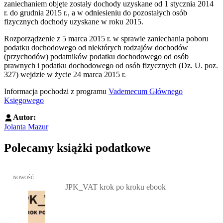
zaniechaniem objęte zostały dochody uzyskane od 1 stycznia 2014
r. do grudnia 2015 r., a w odniesieniu do pozostałych osób
fizycznych dochody uzyskane w roku 2015.
Rozporządzenie z 5 marca 2015 r. w sprawie zaniechania poboru
podatku dochodowego od niektórych rodzajów dochodów
(przychodów) podatników podatku dochodowego od osób
prawnych i podatku dochodowego od osób fizycznych (Dz. U. poz.
327) wejdzie w życie 24 marca 2015 r.
Informacja pochodzi z programu
Vademecum Głównego
Księgowego
Autor:
Jolanta Mazur
Polecamy książki podatkowe
Przejdź do: JPK_VAT krok po kroku ebook, Patrycja Kubiesa - otw
NOWOŚĆ
JPK_VAT krok po kroku ebook