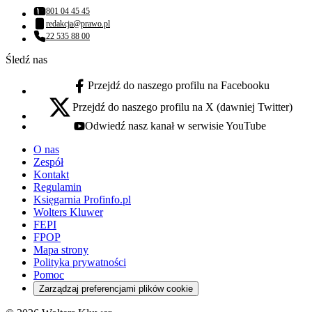
801 04 45 45
Numer telefonu:
redakcja@prawo.pl
Adres email:
22 535 88 00
Numer telefonu:
Śledź nas
Przejdź do naszego profilu na Facebooku
facebook - otwiera się w nowej karcie
Przejdź do naszego profilu na X (dawniej Twitter)
x - otwiera się w nowej karcie
Odwiedź nasz kanał w serwisie YouTube
youtube - otwiera się w nowej karcie
O nas
Zespół
Kontakt
Regulamin
Księgarnia Profinfo.pl
Wolters Kluwer
FEPI
FPOP
Mapa strony
Polityka prywatności
Pomoc
Zarządzaj preferencjami plików cookie