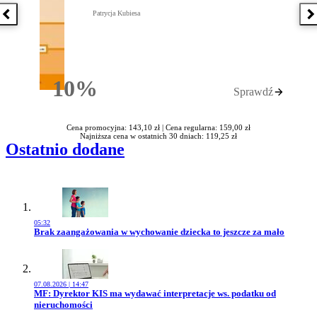
Patrycja Kubiesa
Poprzednia książka
N
10%
Sprawdź
Rabatu
Cena promocyjna: 143,10 zł |
Cena regularna: 159,00 zł
Najniższa cena w ostatnich 30 dniach: 119,25 zł
Ostatnio dodane
05:32
Przejdź do artykułu:
Brak zaangażowania w wychowanie dziecka to jeszcze za mało
07.08.2026 | 14:47
Przejdź do artykułu:
MF: Dyrektor KIS ma wydawać interpretacje ws. podatku od
nieruchomości