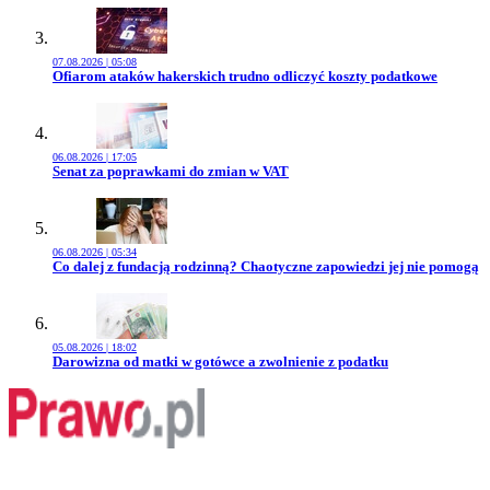
07.08.2026 | 05:08
Przejdź do artykułu:
Ofiarom ataków hakerskich trudno odliczyć koszty podatkowe
06.08.2026 | 17:05
Przejdź do artykułu:
Senat za poprawkami do zmian w VAT
06.08.2026 | 05:34
Przejdź do artykułu:
Co dalej z fundacją rodzinną? Chaotyczne zapowiedzi jej nie pomogą
05.08.2026 | 18:02
Przejdź do artykułu:
Darowizna od matki w gotówce a zwolnienie z podatku