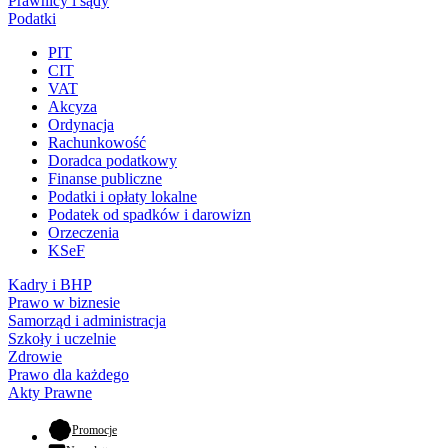
Prawnicy i sądy
Podatki
PIT
CIT
VAT
Akcyza
Ordynacja
Rachunkowość
Doradca podatkowy
Finanse publiczne
Podatki i opłaty lokalne
Podatek od spadków i darowizn
Orzeczenia
KSeF
Kadry i BHP
Prawo w biznesie
Samorząd i administracja
Szkoły i uczelnie
Zdrowie
Prawo dla każdego
Akty Prawne
- otwiera się w nowej karcie
Promocje