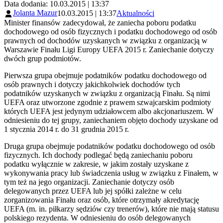
Data dodania: 10.03.2015 | 13:37
Jolanta Mazur
10.03.2015 | 13:37
Aktualności
Minister finansów zadecydował, że zaniecha poboru podatku
dochodowego od osób fizycznych i podatku dochodowego od osób
prawnych od dochodów uzyskanych w związku z organizacją w
Warszawie Finału Ligi Europy UEFA 2015 r. Zaniechanie dotyczy
dwóch grup podmiotów.
Pierwsza grupa obejmuje podatników podatku dochodowego od
osób prawnych i dotyczy jakichkolwiek dochodów tych
podatników uzyskanych w związku z organizacją Finału. Są nimi
UEFA oraz utworzone zgodnie z prawem szwajcarskim podmioty
których UEFA jest jedynym udziałowcem albo akcjonariuszem. W
odniesieniu do tej grupy, zaniechaniem objęto dochody uzyskane od
1 stycznia 2014 r. do 31 grudnia 2015 r.
Druga grupa obejmuje podatników podatku dochodowego od osób
fizycznych. Ich dochody podlegać będą zaniechaniu poboru
podatku wyłącznie w zakresie, w jakim zostały uzyskane z
wykonywania pracy lub świadczenia usług w związku z Finałem, w
tym też na jego organizacji. Zaniechanie dotyczy osób
delegowanych przez UEFA lub jej spółki zależne w celu
zorganizowania Finału oraz osób, które otrzymały akredytację
UEFA (m. in. piłkarzy sędziów czy trenerów), które nie mają statusu
polskiego rezydenta. W odniesieniu do osób delegowanych