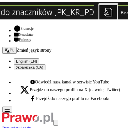
- otwiera się w nowej karcie
Promocje
Newsletter
Podcasty
Zmień język - bieżący:
Zmień język strony
PL
English (EN)
Українська (UA)
Odwiedź nasz kanał w serwisie YouTube
Youtube - otwiera się w nowej karcie
Przejdź do naszego profilu na X (dawniej Twitter)
X - otwiera się w nowej karcie
Przejdź do naszego profilu na Facebooku
Facebook - otwiera się w nowej karcie