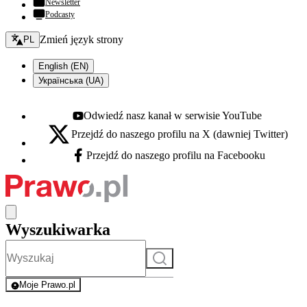
Newsletter
Podcasty
Zmień język - bieżący:
Zmień język strony
PL
English (EN)
Українська (UA)
Odwiedź nasz kanał w serwisie YouTube
Youtube - otwiera się w nowej karcie
Przejdź do naszego profilu na X (dawniej Twitter)
X - otwiera się w nowej karcie
Przejdź do naszego profilu na Facebooku
Facebook - otwiera się w nowej karcie
Wyszukiwarka
Szukaj
Moje Prawo.pl
- rejestracja i logowanie do serwisu