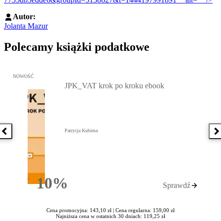
Autor:
Jolanta Mazur
Polecamy książki podatkowe
Przejdź do: JPK_VAT krok po kroku ebook, Patrycja Kubiesa - otw
NOWOŚĆ
JPK_VAT krok po kroku ebook
Patrycja Kubiesa
Poprzednia książka
N
10%
Sprawdź
Rabatu
Cena promocyjna: 143,10 zł |
Cena regularna: 159,00 zł
Najniższa cena w ostatnich 30 dniach: 119,25 zł