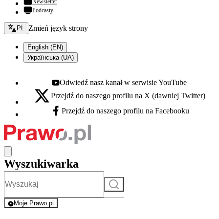
Newsletter
Podcasty
Zmień język - bieżący:
Zmień język strony
PL
English (EN)
Українська (UA)
Odwiedź nasz kanał w serwisie YouTube
Youtube - otwiera się w nowej karcie
Przejdź do naszego profilu na X (dawniej Twitter)
X - otwiera się w nowej karcie
Przejdź do naszego profilu na Facebooku
Facebook - otwiera się w nowej karcie
Wyszukiwarka
Szukaj
Moje Prawo.pl
- rejestracja i logowanie do serwisu