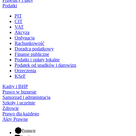
Prawnicy i sądy
Podatki
PIT
CIT
VAT
Akcyza
Ordynacja
Rachunkowość
Doradca podatkowy
Finanse publiczne
Podatki i opłaty lokalne
Podatek od spadków i darowizn
Orzeczenia
KSeF
Kadry i BHP
Prawo w biznesie
Samorząd i administracja
Szkoły i uczelnie
Zdrowie
Prawo dla każdego
Akty Prawne
- otwiera się w nowej karcie
Promocje