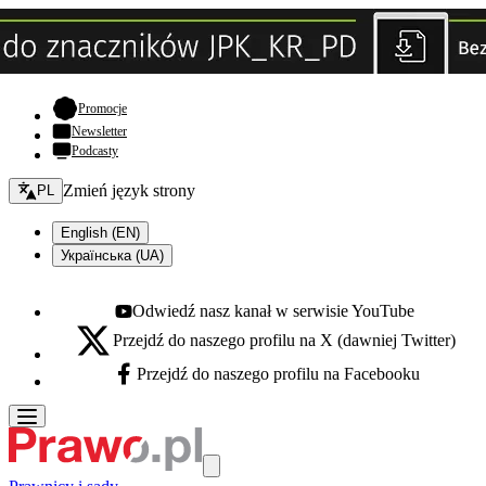
- otwiera się w nowej karcie
Promocje
Newsletter
Podcasty
Zmień język - bieżący:
Zmień język strony
PL
English (EN)
Українська (UA)
Odwiedź nasz kanał w serwisie YouTube
Youtube - otwiera się w nowej karcie
Przejdź do naszego profilu na X (dawniej Twitter)
X - otwiera się w nowej karcie
Przejdź do naszego profilu na Facebooku
Facebook - otwiera się w nowej karcie