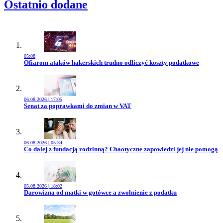
Ostatnio dodane
05:08
Przejdź do artykułu:
Ofiarom ataków hakerskich trudno odliczyć koszty podatkowe
06.08.2026 | 17:05
Przejdź do artykułu:
Senat za poprawkami do zmian w VAT
06.08.2026 | 05:34
Przejdź do artykułu:
Co dalej z fundacją rodzinną? Chaotyczne zapowiedzi jej nie pomogą
05.08.2026 | 18:02
Przejdź do artykułu:
Darowizna od matki w gotówce a zwolnienie z podatku