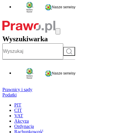
Nasze serwisy
Wyszukiwarka
Szukaj
Nasze serwisy
Prawnicy i sądy
Podatki
PIT
CIT
VAT
Akcyza
Ordynacja
Rachunkowość