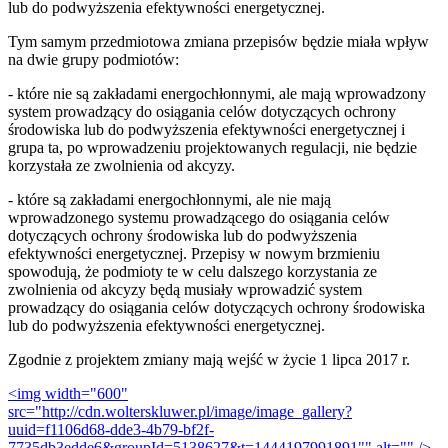
lub do podwyższenia efektywności energetycznej.
Tym samym przedmiotowa zmiana przepisów będzie miała wpływ
na dwie grupy podmiotów:
- które nie są zakładami energochłonnymi, ale mają wprowadzony
system prowadzący do osiągania celów dotyczących ochrony
środowiska lub do podwyższenia efektywności energetycznej i
grupa ta, po wprowadzeniu projektowanych regulacji, nie będzie
korzystała ze zwolnienia od akcyzy.
- które są zakładami energochłonnymi, ale nie mają
wprowadzonego systemu prowadzącego do osiągania celów
dotyczących ochrony środowiska lub do podwyższenia
efektywności energetycznej. Przepisy w nowym brzmieniu
spowodują, że podmioty te w celu dalszego korzystania ze
zwolnienia od akcyzy będą musiały wprowadzić system
prowadzący do osiągania celów dotyczących ochrony środowiska
lub do podwyższenia efektywności energetycznej.
Zgodnie z projektem zmiany mają wejść w życie 1 lipca 2017 r.
<img width="600"
src="http://cdn.wolterskluwer.pl/image/image_gallery?
uuid=f1106d68-dde3-4b79-bf2f-
7735db3edde6&groupId=5138627&t=1444197991891"" alt="" />