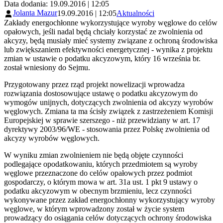
Data dodania: 19.09.2016 | 12:05
Jolanta Mazur
19.09.2016 | 12:05
Aktualności
Zakłady energochłonne wykorzystujące wyroby węglowe do celów
opałowych, jeśli nadal będą chciały korzystać ze zwolnienia od
akcyzy, będą musiały mieć systemy związane z ochroną środowiska
lub zwiększaniem efektywności energetycznej - wynika z projektu
zmian w ustawie o podatku akcyzowym, który 16 września br.
został wniesiony do Sejmu.
Przygotowany przez rząd projekt nowelizacji wprowadza
rozwiązania dostosowujące ustawę o podatku akcyzowym do
wymogów unijnych, dotyczących zwolnienia od akcyzy wyrobów
węglowych. Zmiana ta ma ścisły związek z zastrzeżeniem Komisji
Europejskiej w sprawie szerszego - niż przewidziany w art. 17
dyrektywy 2003/96/WE - stosowania przez Polskę zwolnienia od
akcyzy wyrobów węglowych.
W wyniku zmian zwolnieniem nie będą objęte czynności
podlegające opodatkowaniu, których przedmiotem są wyroby
węglowe przeznaczone do celów opałowych przez podmiot
gospodarczy, o którym mowa w art. 31a ust. 1 pkt 9 ustawy o
podatku akcyzowym w obecnym brzmieniu, lecz czynności
wykonywane przez zakład energochłonny wykorzystujący wyroby
węglowe, w którym wprowadzony został w życie system
prowadzący do osiągania celów dotyczących ochrony środowiska