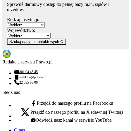
Sprawdź darmowy dostęp do pełnej bazy m.in. sądów i
urzędów.
Rodzaj instytucji:
Województwo:
Szukaj danych kontaktowych
Redakcja serwisu Prawo.pl
801 04 45 45
Numer telefonu:
redakcja@prawo.pl
Adres email:
22 535 88 00
Numer telefonu:
Śledź nas
Przejdź do naszego profilu na Facebooku
facebook - otwiera się w nowej karcie
Przejdź do naszego profilu na X (dawniej Twitter)
x - otwiera się w nowej karcie
Odwiedź nasz kanał w serwisie YouTube
youtube - otwiera się w nowej karcie
O nas