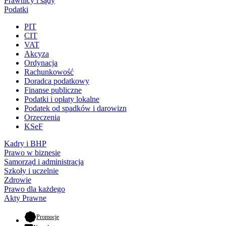
Prawnicy i sądy
Podatki
PIT
CIT
VAT
Akcyza
Ordynacja
Rachunkowość
Doradca podatkowy
Finanse publiczne
Podatki i opłaty lokalne
Podatek od spadków i darowizn
Orzeczenia
KSeF
Kadry i BHP
Prawo w biznesie
Samorząd i administracja
Szkoły i uczelnie
Zdrowie
Prawo dla każdego
Akty Prawne
- otwiera się w nowej karcie
Promocje