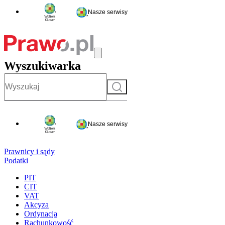
Nasze serwisy
Wyszukiwarka
Szukaj
Nasze serwisy
Prawnicy i sądy
Podatki
PIT
CIT
VAT
Akcyza
Ordynacja
Rachunkowość