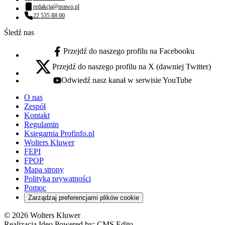
Numer telefonu:
redakcja@prawo.pl
Adres email:
22 535 88 00
Numer telefonu:
Śledź nas
Przejdź do naszego profilu na Facebooku
facebook - otwiera się w nowej karcie
Przejdź do naszego profilu na X (dawniej Twitter)
x - otwiera się w nowej karcie
Odwiedź nasz kanał w serwisie YouTube
youtube - otwiera się w nowej karcie
O nas
Zespół
Kontakt
Regulamin
Księgarnia Profinfo.pl
Wolters Kluwer
FEPI
FPOP
Mapa strony
Polityka prywatności
Pomoc
Zarządzaj preferencjami plików cookie
© 2026 Wolters Kluwer
Realizacja Ideo Powered by:
CMS Edito