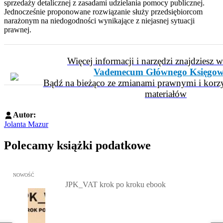
sprzedaży detalicznej z zasadami udzielania pomocy publicznej.
Jednocześnie proponowane rozwiązanie służy przedsiębiorcom
narażonym na niedogodności wynikające z niejasnej sytuacji
prawnej.
Więcej informacji i narzędzi znajdziesz 
Vademecum Głównego Księgow
Bądź na bieżąco ze zmianami prawnymi i korzy
materiałów
Autor:
Jolanta Mazur
Polecamy książki podatkowe
Przejdź do: JPK_VAT krok po kroku ebook, Patrycja Kubiesa - otw
NOWOŚĆ
JPK_VAT krok po kroku ebook