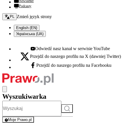
Newsletter
Podcasty
Zmień język - bieżący:
Zmień język strony
PL
English (EN)
Українська (UA)
Odwiedź nasz kanał w serwisie YouTube
Youtube - otwiera się w nowej karcie
Przejdź do naszego profilu na X (dawniej Twitter)
X - otwiera się w nowej karcie
Przejdź do naszego profilu na Facebooku
Facebook - otwiera się w nowej karcie
Wyszukiwarka
Szukaj
Moje Prawo.pl
- rejestracja i logowanie do serwisu