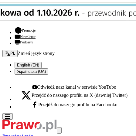
- otwiera się w nowej karcie
Promocje
Newsletter
Podcasty
Zmień język - bieżący:
Zmień język strony
PL
English (EN)
Українська (UA)
Odwiedź nasz kanał w serwisie YouTube
Youtube - otwiera się w nowej karcie
Przejdź do naszego profilu na X (dawniej Twitter)
X - otwiera się w nowej karcie
Przejdź do naszego profilu na Facebooku
Facebook - otwiera się w nowej karcie