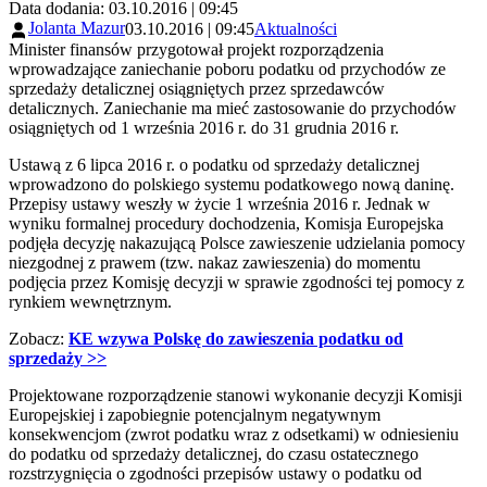
Data dodania: 03.10.2016 | 09:45
Jolanta Mazur
03.10.2016 | 09:45
Aktualności
Minister finansów przygotował projekt rozporządzenia
wprowadzające zaniechanie poboru podatku od przychodów ze
sprzedaży detalicznej osiągniętych przez sprzedawców
detalicznych. Zaniechanie ma mieć zastosowanie do przychodów
osiągniętych od 1 września 2016 r. do 31 grudnia 2016 r.
Ustawą z 6 lipca 2016 r. o podatku od sprzedaży detalicznej
wprowadzono do polskiego systemu podatkowego nową daninę.
Przepisy ustawy weszły w życie 1 września 2016 r. Jednak w
wyniku formalnej procedury dochodzenia, Komisja Europejska
podjęła decyzję nakazującą Polsce zawieszenie udzielania pomocy
niezgodnej z prawem (tzw. nakaz zawieszenia) do momentu
podjęcia przez Komisję decyzji w sprawie zgodności tej pomocy z
rynkiem wewnętrznym.
Zobacz:
KE wzywa Polskę do zawieszenia podatku od
sprzedaży >>
Projektowane rozporządzenie stanowi wykonanie decyzji Komisji
Europejskiej i zapobiegnie potencjalnym negatywnym
konsekwencjom (zwrot podatku wraz z odsetkami) w odniesieniu
do podatku od sprzedaży detalicznej, do czasu ostatecznego
rozstrzygnięcia o zgodności przepisów ustawy o podatku od