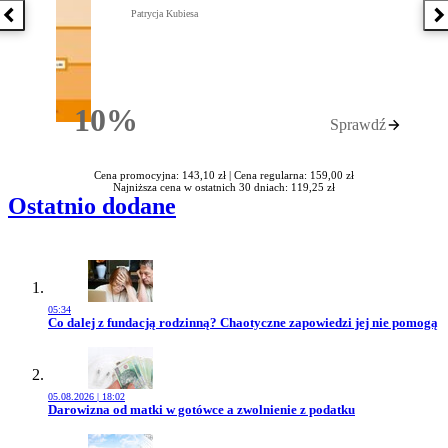
Patrycja Kubiesa
Poprzednia książka
N
10%
Sprawdź
Rabatu
Cena promocyjna: 143,10 zł |
Cena regularna: 159,00 zł
Najniższa cena w ostatnich 30 dniach: 119,25 zł
Ostatnio dodane
05:34
Przejdź do artykułu:
Co dalej z fundacją rodzinną? Chaotyczne zapowiedzi jej nie pomogą
05.08.2026 | 18:02
Przejdź do artykułu:
Darowizna od matki w gotówce a zwolnienie z podatku