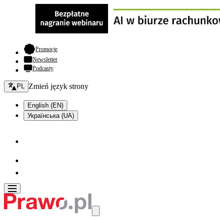
- otwiera się w nowej karcie
Promocje
Newsletter
Podcasty
Zmień język - bieżący:
Zmień język strony
PL
English (EN)
Українська (UA)