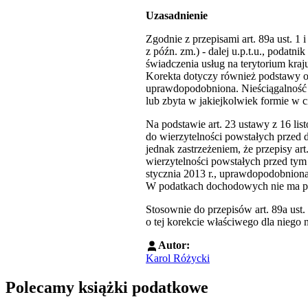
Uzasadnienie
Zgodnie z przepisami art. 89a ust. 1 
z późn. zm.) - dalej u.p.t.u., poda
świadczenia usług na terytorium kraj
Korekta dotyczy również podstawy op
uprawdopodobniona. Nieściągalność 
lub zbyta w jakiejkolwiek formie w c
Na podstawie art. 23 ustawy z 16 lis
do wierzytelności powstałych przed dn
jednak zastrzeżeniem, że przepisy art
wierzytelności powstałych przed tym 
stycznia 2013 r., uprawdopodobniona
W podatkach dochodowych nie ma prz
Stosownie do przepisów art. 89a ust.
o tej korekcie właściwego dla niego
Autor:
Karol Różycki
Polecamy książki podatkowe