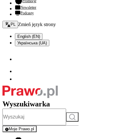
- otwiera się w nowej karcie
Promocje
Newsletter
Podcasty
Zmień język - bieżący:
Zmień język strony
PL
English (EN)
Українська (UA)
Wyszukiwarka
Szukaj
Moje Prawo.pl
- rejestracja i logowanie do serwisu