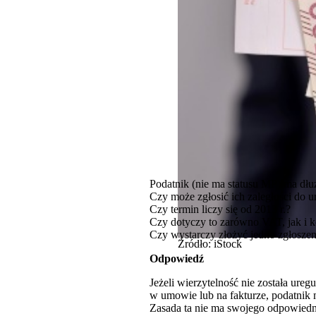
Podatnik (nie ma statusu MP) ma dłu
Czy może zgłosić ich zaległości do 
Czy termin liczy się od 2013 r.?
Czy dotyczy to zarówno VAT, jak i 
Czy wystarczy złożyć jedno zgłoszen
Źródło: iStock
Odpowiedź
Jeżeli wierzytelność nie została ure
w umowie lub na fakturze, podatnik 
Zasada ta nie ma swojego odpowied