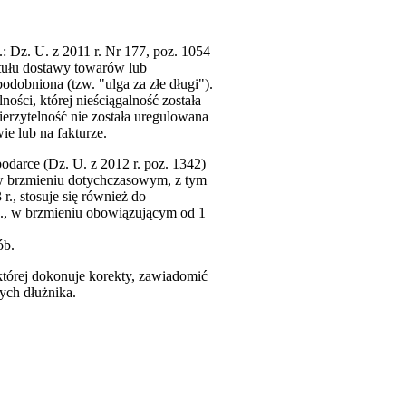
.: Dz. U. z 2011 r. Nr 177, poz. 1054
ytułu dostawy towarów lub
odobniona (tzw. "ulga za złe długi").
ści, której nieściągalność została
rzytelność nie została uregulowana
ie lub na fakturze.
podarce (Dz. U. z 2012 r. poz. 1342)
., w brzmieniu dotychczasowym, z tym
r., stosuje się również do
t.u., w brzmieniu obowiązującym od 1
ób.
 której dokonuje korekty, zawiadomić
ych dłużnika.