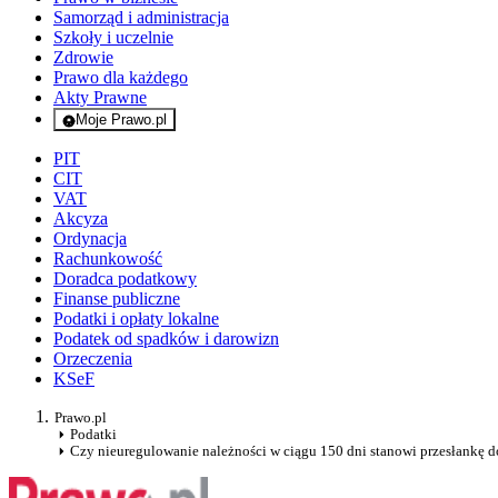
Samorząd i administracja
Szkoły i uczelnie
Zdrowie
Prawo dla każdego
Akty Prawne
Moje Prawo.pl
- rejestracja i logowanie do serwisu
PIT
CIT
VAT
Akcyza
Ordynacja
Rachunkowość
Doradca podatkowy
Finanse publiczne
Podatki i opłaty lokalne
Podatek od spadków i darowizn
Orzeczenia
KSeF
Prawo.pl
Podatki
Czy nieuregulowanie należności w ciągu 150 dni stanowi przesłankę 