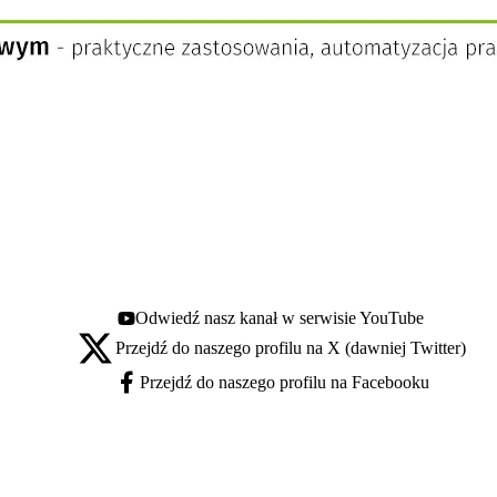
Odwiedź nasz kanał w serwisie YouTube
Youtube - otwiera się w nowej karcie
Przejdź do naszego profilu na X (dawniej Twitter)
X - otwiera się w nowej karcie
Przejdź do naszego profilu na Facebooku
Facebook - otwiera się w nowej karcie