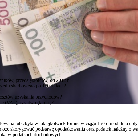
żników, przedsiębiorców, od 2012 r.
urzędu skarbowego po 180 dniach?
kosztów uzyskania przychodów?
ie (VAT), czy dwa (k.u.p.)?
gulowana lub zbyta w jakiejkolwiek formie w ciągu 150 dni od dnia upły
może skorygować podstawę opodatkowania oraz podatek należny o wart
nika w podatkach dochodowych.