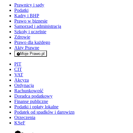
Prawnicy i sądy
Podatki
Kadry i BHP
Prawo w biznesie
Samorząd i administracja
Szkoły i uczelnie
Zdrowie
Prawo dla każdego
Akty Prawne
Moje Prawo.pl
- rejestracja i logowanie do serwisu
PIT
CIT
VAT
Akcyza
Ordynacja
Rachunkowość
Doradca podatkowy
Finanse publiczne
Podatki i opłaty lokalne
Podatek od spadków i darowizn
Orzeczenia
KSeF