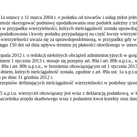
i 1a ustawy z 11 marca 2004 r. o podatku od towarów i usług (tekst jedn
tnik może skorygować podstawę opodatkowania oraz podatek należny z t
u w przypadku wierzytelności, których nieściągalność została uprawdop
odatkowania i kwoty podatku przypadającej na część kwoty wierzytelno
wierzytelności uważa się za uprawdopodobnioną, w przypadku gdy wie
iągu 150 dni od dnia upływu terminu jej płatności określonego w umow
topada 2012 r. o redukcji niektórych obciążeń administracyjnych w gos
iem 1 stycznia 2013 r. stosuje się przepisy art. 89a i art. 89b u.p.t.u
. 89a i art. 89b u.p.t.u., w brzmieniu obowiązującym od 1 stycznia 2013 
dniem, których nieściągalność została, zgodnie z art. 89a ust. 1a u.p.
 po dniu 31 grudnia 2012 r.
episów definiujących nieściągalność wierzytelności w podobny spos
 5 u.p.t.u. wierzyciel obowiązany jest wraz z deklaracją podatkową, w
 naczelnika urzędu skarbowego wraz z podaniem kwot korekty oraz dan