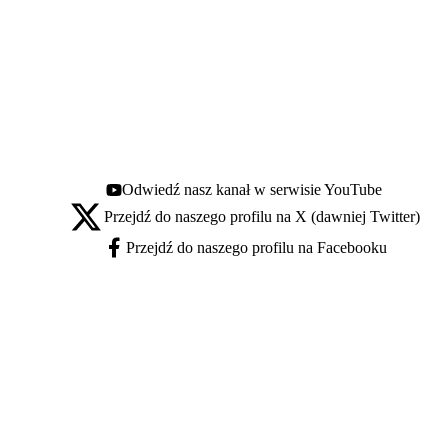
Odwiedź nasz kanał w serwisie YouTube
Youtube - otwiera się w nowej karcie
Przejdź do naszego profilu na X (dawniej Twitter)
X - otwiera się w nowej karcie
Przejdź do naszego profilu na Facebooku
Facebook - otwiera się w nowej karcie