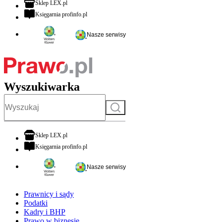
otwiera się w nowej karcie
Sklep LEX.pl
otwiera się w nowej karcie
Księgarnia profinfo.pl
Nasze serwisy
Wyszukiwarka
Szukaj
otwiera się w nowej karcie
Sklep LEX.pl
otwiera się w nowej karcie
Księgarnia profinfo.pl
Nasze serwisy
Prawnicy i sądy
Podatki
Kadry i BHP
Prawo w biznesie