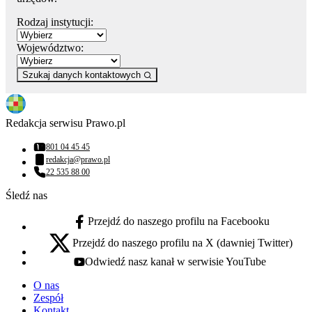
Rodzaj instytucji:
Województwo:
Szukaj danych kontaktowych
Redakcja serwisu Prawo.pl
801 04 45 45
Numer telefonu:
redakcja@prawo.pl
Adres email:
22 535 88 00
Numer telefonu:
Śledź nas
Przejdź do naszego profilu na Facebooku
facebook - otwiera się w nowej karcie
Przejdź do naszego profilu na X (dawniej Twitter)
x - otwiera się w nowej karcie
Odwiedź nasz kanał w serwisie YouTube
youtube - otwiera się w nowej karcie
O nas
Zespół
Kontakt