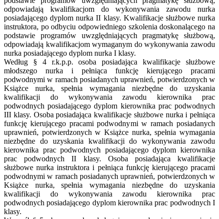
podstawie programów uwzględniających pragmatykę służbową,
odpowiadają kwalifikacjom do wykonywania zawodu nurka
posiadającego dyplom nurka II klasy. Kwalifikacje służbowe nurka
instruktora, po odbyciu odpowiedniego szkolenia doskonalącego na
podstawie programów uwzględniających pragmatykę służbową,
odpowiadają kwalifikacjom wymaganym do wykonywania zawodu
nurka posiadającego dyplom nurka I klasy.
Według § 4 r.k.p.p. osoba posiadająca kwalifikacje służbowe
młodszego nurka i pełniąca funkcję kierującego pracami
podwodnymi w ramach posiadanych uprawnień, potwierdzonych w
Książce nurka, spełnia wymagania niezbędne do uzyskania
kwalifikacji do wykonywania zawodu kierownika prac
podwodnych posiadającego dyplom kierownika prac podwodnych
III klasy. Osoba posiadająca kwalifikacje służbowe nurka i pełniąca
funkcję kierującego pracami podwodnymi w ramach posiadanych
uprawnień, potwierdzonych w Książce nurka, spełnia wymagania
niezbędne do uzyskania kwalifikacji do wykonywania zawodu
kierownika prac podwodnych posiadającego dyplom kierownika
prac podwodnych II klasy. Osoba posiadająca kwalifikacje
służbowe nurka instruktora i pełniąca funkcję kierującego pracami
podwodnymi w ramach posiadanych uprawnień, potwierdzonych w
Książce nurka, spełnia wymagania niezbędne do uzyskania
kwalifikacji do wykonywania zawodu kierownika prac
podwodnych posiadającego dyplom kierownika prac podwodnych I
klasy.