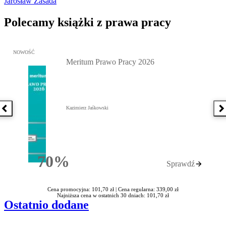
Jarosław Zasada
Polecamy książki z prawa pracy
Przejdź do: Meritum Prawo Pracy 2026, Kazimierz Jaśkowski - otw
NOWOŚĆ
Meritum Prawo Pracy 2026
Kazimierz Jaśkowski
Poprzednia książka
N
70%
Sprawdź
Rabatu
Cena promocyjna: 101,70 zł |
Cena regularna: 339,00 zł
Najniższa cena w ostatnich 30 dniach: 101,70 zł
Ostatnio dodane