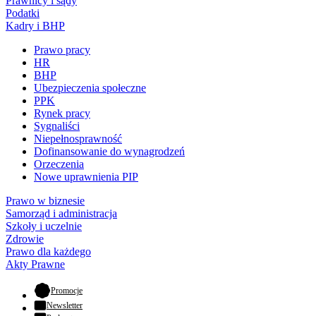
Prawnicy i sądy
Podatki
Kadry i BHP
Prawo pracy
HR
BHP
Ubezpieczenia społeczne
PPK
Rynek pracy
Sygnaliści
Niepełnosprawność
Dofinansowanie do wynagrodzeń
Orzeczenia
Nowe uprawnienia PIP
Prawo w biznesie
Samorząd i administracja
Szkoły i uczelnie
Zdrowie
Prawo dla każdego
Akty Prawne
- otwiera się w nowej karcie
Promocje
Newsletter