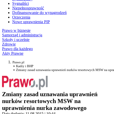
Sygnaliści
Niepełnosprawność
Dofinansowanie do wynagrodzeń
Orzeczenia
Nowe uprawnienia PIP
Prawo w biznesie
Samorząd i administracja
Szkoły i uczelnie
Zdrowie
Prawo dla każdego
Akty Prawne
Prawo.pl
Kadry i BHP
Zmiany zasad uznawania uprawnień nurków resortowych MSW na upr
Zmiany zasad uznawania uprawnień
nurków resortowych MSW na
uprawnienia nurka zawodowego
Data dodania: 11.08.2015 | 10:44