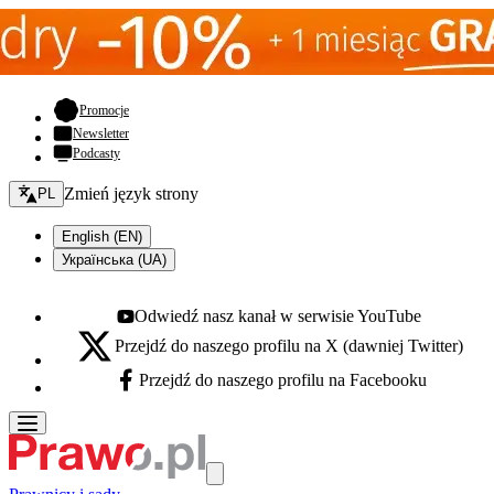
- otwiera się w nowej karcie
Promocje
Newsletter
Podcasty
Zmień język - bieżący:
Zmień język strony
PL
English (EN)
Українська (UA)
Odwiedź nasz kanał w serwisie YouTube
Youtube - otwiera się w nowej karcie
Przejdź do naszego profilu na X (dawniej Twitter)
X - otwiera się w nowej karcie
Przejdź do naszego profilu na Facebooku
Facebook - otwiera się w nowej karcie