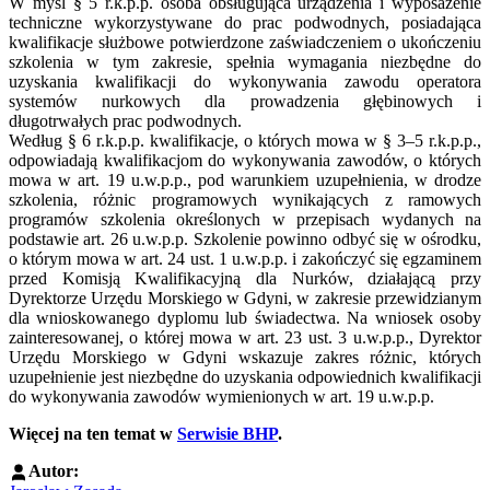
W myśl § 5 r.k.p.p. osoba obsługująca urządzenia i wyposażenie
techniczne wykorzystywane do prac podwodnych, posiadająca
kwalifikacje służbowe potwierdzone zaświadczeniem o ukończeniu
szkolenia w tym zakresie, spełnia wymagania niezbędne do
uzyskania kwalifikacji do wykonywania zawodu operatora
systemów nurkowych dla prowadzenia głębinowych i
długotrwałych prac podwodnych.
Według § 6 r.k.p.p. kwalifikacje, o których mowa w § 3–5 r.k.p.p.,
odpowiadają kwalifikacjom do wykonywania zawodów, o których
mowa w art. 19 u.w.p.p., pod warunkiem uzupełnienia, w drodze
szkolenia, różnic programowych wynikających z ramowych
programów szkolenia określonych w przepisach wydanych na
podstawie art. 26 u.w.p.p. Szkolenie powinno odbyć się w ośrodku,
o którym mowa w art. 24 ust. 1 u.w.p.p. i zakończyć się egzaminem
przed Komisją Kwalifikacyjną dla Nurków, działającą przy
Dyrektorze Urzędu Morskiego w Gdyni, w zakresie przewidzianym
dla wnioskowanego dyplomu lub świadectwa. Na wniosek osoby
zainteresowanej, o której mowa w art. 23 ust. 3 u.w.p.p., Dyrektor
Urzędu Morskiego w Gdyni wskazuje zakres różnic, których
uzupełnienie jest niezbędne do uzyskania odpowiednich kwalifikacji
do wykonywania zawodów wymienionych w art. 19 u.w.p.p.
Więcej na ten temat w
Serwisie BHP
.
Autor: