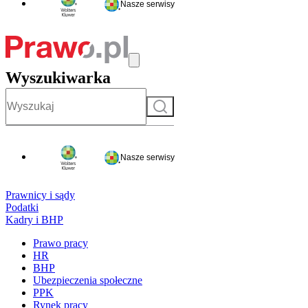
Nasze serwisy
Wyszukiwarka
Szukaj
Nasze serwisy
Prawnicy i sądy
Podatki
Kadry i BHP
Prawo pracy
HR
BHP
Ubezpieczenia społeczne
PPK
Rynek pracy