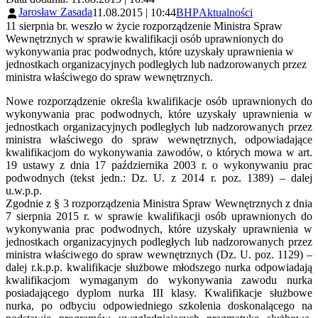
Jarosław Zasada
11.08.2015 | 10:44
BHP
Aktualności
11 sierpnia br. weszło w życie rozporządzenie Ministra Spraw
Wewnętrznych w sprawie kwalifikacji osób uprawnionych do
wykonywania prac podwodnych, które uzyskały uprawnienia w
jednostkach organizacyjnych podległych lub nadzorowanych przez
ministra właściwego do spraw wewnętrznych.
Nowe rozporządzenie określa kwalifikacje osób uprawnionych do
wykonywania prac podwodnych, które uzyskały uprawnienia w
jednostkach organizacyjnych podległych lub nadzorowanych przez
ministra właściwego do spraw wewnętrznych, odpowiadające
kwalifikacjom do wykonywania zawodów, o których mowa w art.
19 ustawy z dnia 17 października 2003 r. o wykonywaniu prac
podwodnych (tekst jedn.: Dz. U. z 2014 r. poz. 1389) – dalej
u.w.p.p.
Zgodnie z § 3 rozporządzenia Ministra Spraw Wewnętrznych z dnia
7 sierpnia 2015 r. w sprawie kwalifikacji osób uprawnionych do
wykonywania prac podwodnych, które uzyskały uprawnienia w
jednostkach organizacyjnych podległych lub nadzorowanych przez
ministra właściwego do spraw wewnętrznych (Dz. U. poz. 1129) –
dalej r.k.p.p. kwalifikacje służbowe młodszego nurka odpowiadają
kwalifikacjom wymaganym do wykonywania zawodu nurka
posiadającego dyplom nurka III klasy. Kwalifikacje służbowe
nurka, po odbyciu odpowiedniego szkolenia doskonalącego na