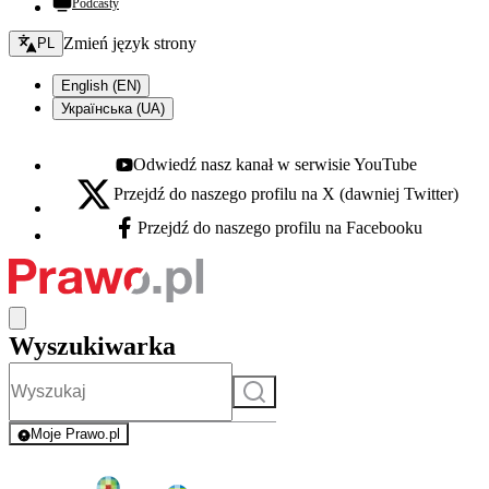
Podcasty
Zmień język - bieżący:
Zmień język strony
PL
English (EN)
Українська (UA)
Odwiedź nasz kanał w serwisie YouTube
Youtube - otwiera się w nowej karcie
Przejdź do naszego profilu na X (dawniej Twitter)
X - otwiera się w nowej karcie
Przejdź do naszego profilu na Facebooku
Facebook - otwiera się w nowej karcie
Wyszukiwarka
Szukaj
Moje Prawo.pl
- rejestracja i logowanie do serwisu