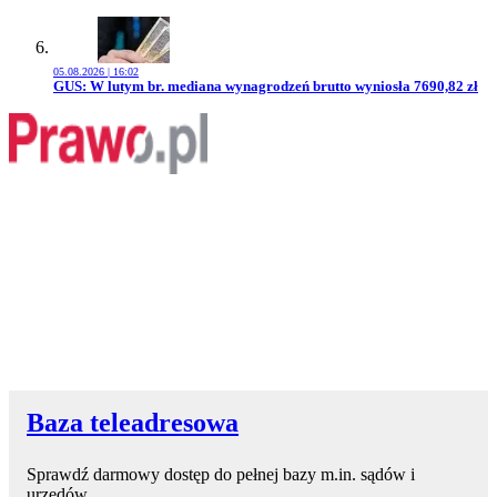
05.08.2026 | 16:02
Przejdź do artykułu:
GUS: W lutym br. mediana wynagrodzeń brutto wyniosła 7690,82 zł
Baza teleadresowa
Sprawdź darmowy dostęp do pełnej bazy m.in. sądów i
urzędów.