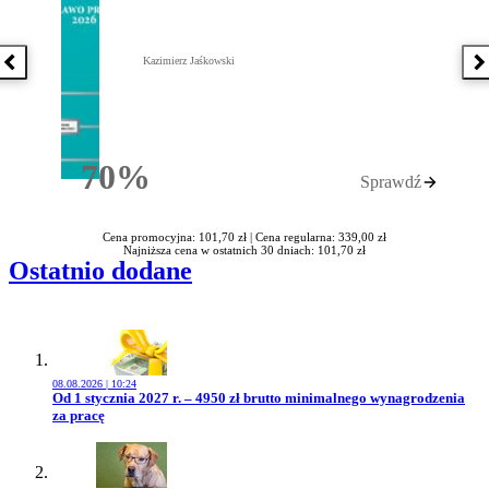
Kazimierz Jaśkowski
Poprzednia książka
N
70%
Sprawdź
Rabatu
Cena promocyjna: 101,70 zł |
Cena regularna: 339,00 zł
Najniższa cena w ostatnich 30 dniach: 101,70 zł
Ostatnio dodane
08.08.2026 | 10:24
Przejdź do artykułu:
Od 1 stycznia 2027 r. – 4950 zł brutto minimalnego wynagrodzenia
za pracę