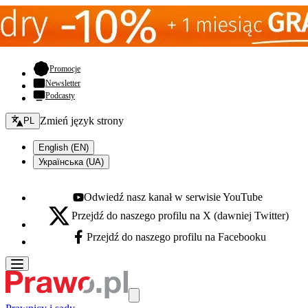
- otwiera się w nowej karcie
Promocje
Newsletter
Podcasty
Zmień język - bieżący:
Zmień język strony
PL
English (EN)
Українська (UA)
Odwiedź nasz kanał w serwisie YouTube
Youtube - otwiera się w nowej karcie
Przejdź do naszego profilu na X (dawniej Twitter)
X - otwiera się w nowej karcie
Przejdź do naszego profilu na Facebooku
Facebook - otwiera się w nowej karcie