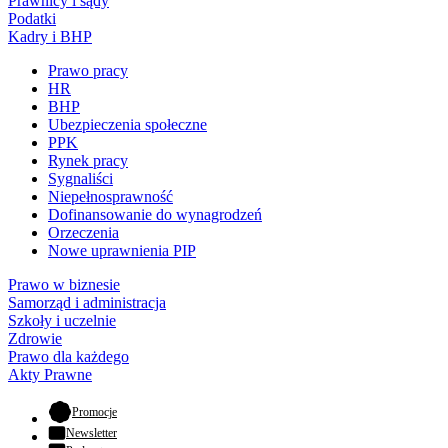
Prawnicy i sądy
Podatki
Kadry i BHP
Prawo pracy
HR
BHP
Ubezpieczenia społeczne
PPK
Rynek pracy
Sygnaliści
Niepełnosprawność
Dofinansowanie do wynagrodzeń
Orzeczenia
Nowe uprawnienia PIP
Prawo w biznesie
Samorząd i administracja
Szkoły i uczelnie
Zdrowie
Prawo dla każdego
Akty Prawne
- otwiera się w nowej karcie
Promocje
Newsletter