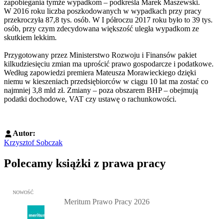
zapobiegania tymże wypadkom – podkreśla Marek Maszewski.
W 2016 roku liczba poszkodowanych w wypadkach przy pracy
przekroczyła 87,8 tys. osób. W I półroczu 2017 roku było to 39 tys.
osób, przy czym zdecydowana większość uległa wypadkom ze
skutkiem lekkim.
Przygotowany przez Ministerstwo Rozwoju i Finansów pakiet
kilkudziesięciu zmian ma uprościć prawo gospodarcze i podatkowe.
Według zapowiedzi premiera Mateusza Morawieckiego dzięki
niemu w kieszeniach przedsiębiorców w ciągu 10 lat ma zostać co
najmniej 3,8 mld zł. Zmiany – poza obszarem BHP – obejmują
podatki dochodowe, VAT czy ustawę o rachunkowości.
Autor:
Krzysztof Sobczak
Polecamy książki z prawa pracy
Przejdź do: Meritum Prawo Pracy 2026, Kazimierz Jaśkowski - otw
NOWOŚĆ
Meritum Prawo Pracy 2026