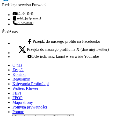
Redakcja serwisu Prawo.pl
801 04 45 45
Numer telefonu:
redakcja@prawo.pl
Adres email:
22 535 88 00
Numer telefonu:
Śledź nas
Przejdź do naszego profilu na Facebooku
facebook - otwiera się w nowej karcie
Przejdź do naszego profilu na X (dawniej Twitter)
x - otwiera się w nowej karcie
Odwiedź nasz kanał w serwisie YouTube
youtube - otwiera się w nowej karcie
O nas
Zespół
Kontakt
Regulamin
Księgarnia Profinfo.pl
Wolters Kluwer
FEPI
FPOP
Mapa strony
Polityka prywatności
Pomoc