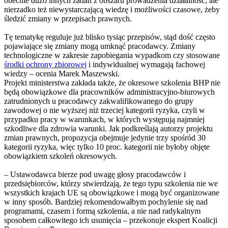
obecnie dużo innych zadań z obszaru prowadzenia działalność, ale
nierzadko też niewystarczającą wiedzę i możliwości czasowe, żeby
śledzić zmiany w przepisach prawnych.
Tę tematykę reguluje już blisko tysiąc przepisów, stąd dość często
pojawiające się zmiany mogą umknąć pracodawcy. Zmiany
technologiczne w zakresie zapobiegania wypadkom czy stosowane
środki ochrony zbiorowej
i indywidualnej wymagają fachowej
wiedzy – ocenia Marek Maszewski.
Projekt ministerstwa zakłada także, że okresowe szkolenia BHP nie
będą obowiązkowe dla pracowników administracyjno-biurowych
zatrudnionych u pracodawcy zakwalifikowanego do grupy
zawodowej o nie wyższej niż trzeciej kategorii ryzyka, czyli w
przypadku pracy w warunkach, w których występują najmniej
szkodliwe dla zdrowia warunki. Jak podkreślają autorzy projektu
zmian prawnych, propozycja obejmuje jedynie trzy spośród 30
kategorii ryzyka, więc tylko 10 proc. kategorii nie byłoby objęte
obowiązkiem szkoleń okresowych.
– Ustawodawca bierze pod uwagę głosy pracodawców i
przedsiębiorców, którzy stwierdzają, że tego typu szkolenia nie we
wszystkich krajach UE są obowiązkowe i mogą być organizowane
w inny sposób. Bardziej rekomendowałbym pochylenie się nad
programami, czasem i formą szkolenia, a nie nad radykalnym
sposobem całkowitego ich usunięcia – przekonuje ekspert Koalicji