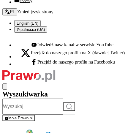
Podcasty
Zmień język - bieżący:
Zmień język strony
PL
English (EN)
Українська (UA)
Odwiedź nasz kanał w serwisie YouTube
Youtube - otwiera się w nowej karcie
Przejdź do naszego profilu na X (dawniej Twitter)
X - otwiera się w nowej karcie
Przejdź do naszego profilu na Facebooku
Facebook - otwiera się w nowej karcie
Wyszukiwarka
Szukaj
Moje Prawo.pl
- rejestracja i logowanie do serwisu