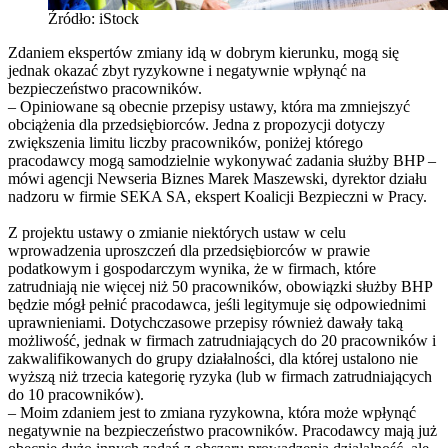
Źródło: iStock
Zdaniem ekspertów zmiany idą w dobrym kierunku, mogą się
jednak okazać zbyt ryzykowne i negatywnie wpłynąć na
bezpieczeństwo pracowników.
– Opiniowane są obecnie przepisy ustawy, która ma zmniejszyć
obciążenia dla przedsiębiorców. Jedna z propozycji dotyczy
zwiększenia limitu liczby pracowników, poniżej którego
pracodawcy mogą samodzielnie wykonywać zadania służby BHP –
mówi agencji Newseria Biznes Marek Maszewski, dyrektor działu
nadzoru w firmie SEKA SA, ekspert Koalicji Bezpieczni w Pracy.
Z projektu ustawy o zmianie niektórych ustaw w celu
wprowadzenia uproszczeń dla przedsiębiorców w prawie
podatkowym i gospodarczym wynika, że w firmach, które
zatrudniają nie więcej niż 50 pracowników, obowiązki służby BHP
będzie mógł pełnić pracodawca, jeśli legitymuje się odpowiednimi
uprawnieniami. Dotychczasowe przepisy również dawały taką
możliwość, jednak w firmach zatrudniających do 20 pracowników i
zakwalifikowanych do grupy działalności, dla której ustalono nie
wyższą niż trzecia kategorię ryzyka (lub w firmach zatrudniających
do 10 pracowników).
– Moim zdaniem jest to zmiana ryzykowna, która może wpłynąć
negatywnie na bezpieczeństwo pracowników. Pracodawcy mają już