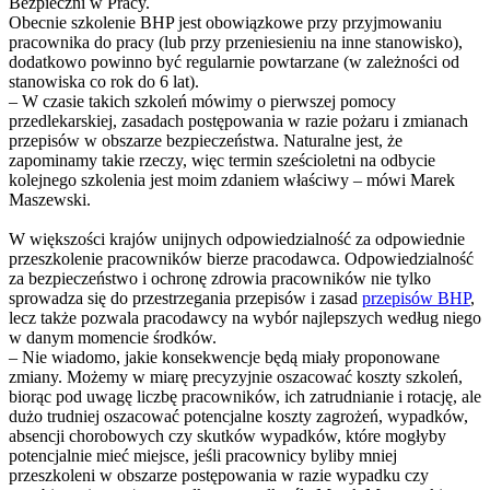
Bezpieczni w Pracy.
Obecnie szkolenie BHP jest obowiązkowe przy przyjmowaniu
pracownika do pracy (lub przy przeniesieniu na inne stanowisko),
dodatkowo powinno być regularnie powtarzane (w zależności od
stanowiska co rok do 6 lat).
– W czasie takich szkoleń mówimy o pierwszej pomocy
przedlekarskiej, zasadach postępowania w razie pożaru i zmianach
przepisów w obszarze bezpieczeństwa. Naturalne jest, że
zapominamy takie rzeczy, więc termin sześcioletni na odbycie
kolejnego szkolenia jest moim zdaniem właściwy – mówi Marek
Maszewski.
W większości krajów unijnych odpowiedzialność za odpowiednie
przeszkolenie pracowników bierze pracodawca. Odpowiedzialność
za bezpieczeństwo i ochronę zdrowia pracowników nie tylko
sprowadza się do przestrzegania przepisów i zasad
przepisów BHP
,
lecz także pozwala pracodawcy na wybór najlepszych według niego
w danym momencie środków.
– Nie wiadomo, jakie konsekwencje będą miały proponowane
zmiany. Możemy w miarę precyzyjnie oszacować koszty szkoleń,
biorąc pod uwagę liczbę pracowników, ich zatrudnianie i rotację, ale
dużo trudniej oszacować potencjalne koszty zagrożeń, wypadków,
absencji chorobowych czy skutków wypadków, które mogłyby
potencjalnie mieć miejsce, jeśli pracownicy byliby mniej
przeszkoleni w obszarze postępowania w razie wypadku czy