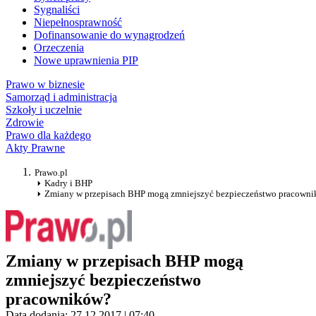
Sygnaliści
Niepełnosprawność
Dofinansowanie do wynagrodzeń
Orzeczenia
Nowe uprawnienia PIP
Prawo w biznesie
Samorząd i administracja
Szkoły i uczelnie
Zdrowie
Prawo dla każdego
Akty Prawne
Prawo.pl
Kadry i BHP
Zmiany w przepisach BHP mogą zmniejszyć bezpieczeństwo pracown
Zmiany w przepisach BHP mogą
zmniejszyć bezpieczeństwo
pracowników?
Data dodania: 27.12.2017 | 07:40