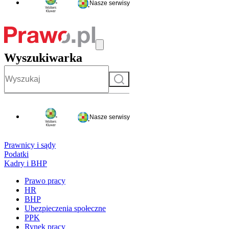
Nasze serwisy
Wyszukiwarka
Szukaj
Nasze serwisy
Prawnicy i sądy
Podatki
Kadry i BHP
Prawo pracy
HR
BHP
Ubezpieczenia społeczne
PPK
Rynek pracy