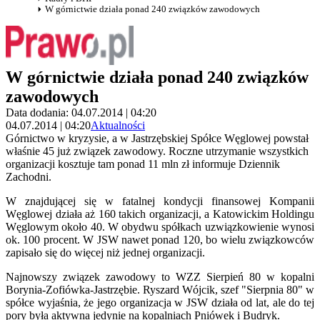
W górnictwie działa ponad 240 związków zawodowych
W górnictwie działa ponad 240 związków
zawodowych
Data dodania: 04.07.2014 | 04:20
04.07.2014 | 04:20
Aktualności
Górnictwo w kryzysie, a w Jastrzębskiej Spółce Węglowej powstał
właśnie 45 już związek zawodowy. Roczne utrzymanie wszystkich
organizacji kosztuje tam ponad 11 mln zł informuje Dziennik
Zachodni.
W znajdującej się w fatalnej kondycji finansowej Kompanii
Węglowej działa aż 160 takich organizacji, a Katowickim Holdingu
Węglowym około 40. W obydwu spółkach uzwiązkowienie wynosi
ok. 100 procent. W JSW nawet ponad 120, bo wielu związkowców
zapisało się do więcej niż jednej organizacji.
Najnowszy związek zawodowy to WZZ Sierpień 80 w kopalni
Borynia-Zofiówka-Jastrzębie. Ryszard Wójcik, szef "Sierpnia 80" w
spółce wyjaśnia, że jego organizacja w JSW działa od lat, ale do tej
pory była aktywna jedynie na kopalniach Pniówek i Budryk.