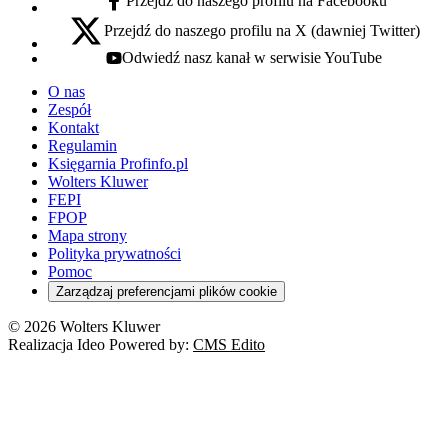
Przejdź do naszego profilu na Facebooku
facebook - otwiera się w nowej karcie
Przejdź do naszego profilu na X (dawniej Twitter)
x - otwiera się w nowej karcie
Odwiedź nasz kanał w serwisie YouTube
youtube - otwiera się w nowej karcie
O nas
Zespół
Kontakt
Regulamin
Księgarnia Profinfo.pl
Wolters Kluwer
FEPI
FPOP
Mapa strony
Polityka prywatności
Pomoc
Zarządzaj preferencjami plików cookie
© 2026 Wolters Kluwer
Realizacja Ideo Powered by:
CMS Edito