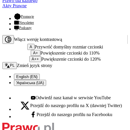
Prawo dla każdego
Akty Prawne
- otwiera się w nowej karcie
Promocje
Newsletter
Podcasty
Włącz wersję kontrastową
Przywróć domyślny rozmiar czcionki
A
Powiększenie czcionki do 110%
A+
Powiększenie czcionki do 120%
A++
Zmień język - bieżący:
Zmień język strony
PL
English (EN)
Українська (UA)
Odwiedź nasz kanał w serwisie YouTube
Youtube - otwiera się w nowej karcie
Przejdź do naszego profilu na X (dawniej Twitter)
X - otwiera się w nowej karcie
Przejdź do naszego profilu na Facebooku
Facebook - otwiera się w nowej karcie