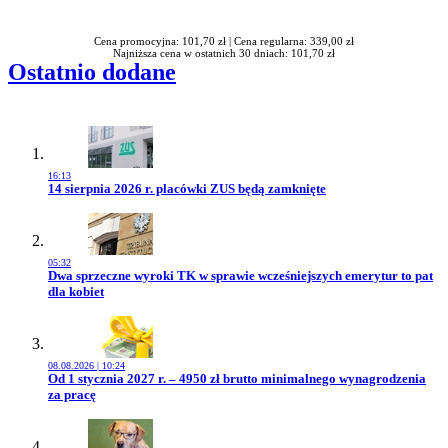
Rabatu
Cena promocyjna: 101,70 zł |
Cena regularna: 339,00 zł
Najniższa cena w ostatnich 30 dniach: 101,70 zł
Ostatnio dodane
16:13
Przejdź do artykułu:
14 sierpnia 2026 r. placówki ZUS będą zamknięte
05:32
Przejdź do artykułu:
Dwa sprzeczne wyroki TK w sprawie wcześniejszych emerytur to pat
dla kobiet
08.08.2026 | 10:24
Przejdź do artykułu:
Od 1 stycznia 2027 r. – 4950 zł brutto minimalnego wynagrodzenia
za pracę