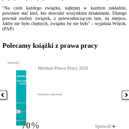
"Na czele każdego związku, najlepiej w każdym zakładzie,
powinien stać ktoś, kto dowodzi wszystkimi działaniami. Dlatego
powstał osobny związek, z przewodniczącym tam, na miejscu.
Jakby nie było chętnych, związku by nie było" - wyjaśnia Wójcik.
(PAP)
Polecamy książki z prawa pracy
Przejdź do: Meritum Prawo Pracy 2026, Kazimierz Jaśkowski - otw
NOWOŚĆ
Meritum Prawo Pracy 2026
Kazimierz Jaśkowski
Poprzednia książka
N
70%
Sprawdź