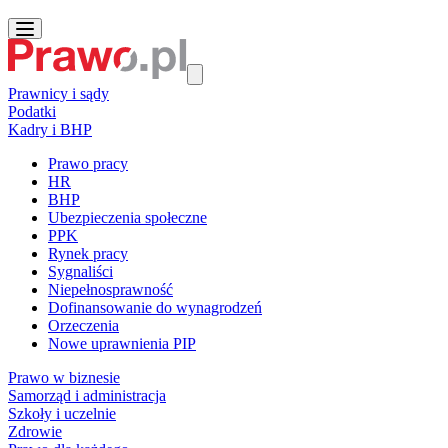
Prawnicy i sądy
Podatki
Kadry i BHP
Prawo pracy
HR
BHP
Ubezpieczenia społeczne
PPK
Rynek pracy
Sygnaliści
Niepełnosprawność
Dofinansowanie do wynagrodzeń
Orzeczenia
Nowe uprawnienia PIP
Prawo w biznesie
Samorząd i administracja
Szkoły i uczelnie
Zdrowie