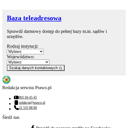
Baza teleadresowa
Sprawdź darmowy dostęp do pełnej bazy m.in. sądów i
urzędów.
Rodzaj instytucji:
Województwo:
Szukaj danych kontaktowych
Redakcja serwisu Prawo.pl
801 04 45 45
Numer telefonu:
redakcja@prawo.pl
Adres email:
22 535 88 00
Numer telefonu:
Śledź nas