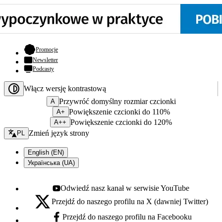
- otwiera się w nowej karcie
Promocje
Newsletter
Podcasty
Włącz wersję kontrastową
Przywróć domyślny rozmiar czcionki
A
Powiększenie czcionki do 110%
A+
Powiększenie czcionki do 120%
A++
Zmień język - bieżący:
Zmień język strony
PL
English (EN)
Українська (UA)
Odwiedź nasz kanał w serwisie YouTube
Youtube - otwiera się w nowej karcie
Przejdź do naszego profilu na X (dawniej Twitter)
X - otwiera się w nowej karcie
Przejdź do naszego profilu na Facebooku
Facebook - otwiera się w nowej karcie