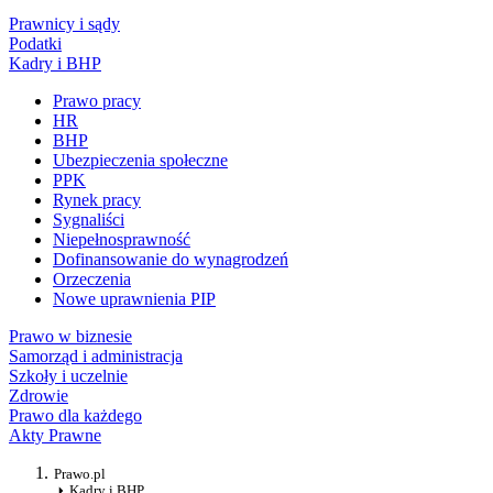
Prawnicy i sądy
Podatki
Kadry i BHP
Prawo pracy
HR
BHP
Ubezpieczenia społeczne
PPK
Rynek pracy
Sygnaliści
Niepełnosprawność
Dofinansowanie do wynagrodzeń
Orzeczenia
Nowe uprawnienia PIP
Prawo w biznesie
Samorząd i administracja
Szkoły i uczelnie
Zdrowie
Prawo dla każdego
Akty Prawne
Prawo.pl
Kadry i BHP