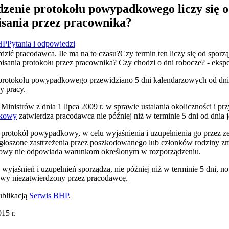
dzenie protokołu powypadkowego liczy się o
isania przez pracownika?
HP
Pytania i odpowiedzi
ić pracodawca. Ile ma na to czasu?Czy termin ten liczy się od sporzą
ania protokołu przez pracownika? Czy chodzi o dni robocze? - eksp
protokołu powypadkowego przewidziano 5 dni kalendarzowych od dnia 
y pracy.
Ministrów z dnia 1 lipca 2009 r. w sprawie ustalania okoliczności i 
dkowy
zatwierdza pracodawca nie później niż w terminie 5 dni od dnia 
rotokół powypadkowy, w celu wyjaśnienia i uzupełnienia go przez ze
głoszone zastrzeżenia przez poszkodowanego lub członków rodziny 
owy nie odpowiada warunkom określonym w rozporządzeniu.
yjaśnień i uzupełnień sporządza, nie później niż w terminie 5 dni,
owy niezatwierdzony przez pracodawcę.
ublikacją
Serwis BHP
.
15 r.