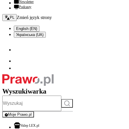
Newsletter
Podcasty
Zmień język - bieżący:
Zmień język strony
PL
English (EN)
Українська (UA)
Wyszukiwarka
Szukaj
Moje Prawo.pl
- rejestracja i logowanie do serwisu
otwiera się w nowej karcie
Sklep LEX.pl