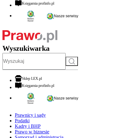
otwiera się w nowej karcie
Księgarnia profinfo.pl
Nasze serwisy
Wyszukiwarka
Szukaj
otwiera się w nowej karcie
Sklep LEX.pl
otwiera się w nowej karcie
Księgarnia profinfo.pl
Nasze serwisy
Prawnicy i sądy
Podatki
Kadry i BHP
Prawo w biznesie
Samorząd i administracja