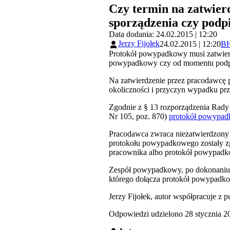
Czy termin na zatwier
sporządzenia czy podp
Data dodania: 24.02.2015 | 12:20
Jerzy Fijołek
24.02.2015 | 12:20
B
Protokół powypadkowy musi zatwierdz
powypadkowy czy od momentu podpis
Na zatwierdzenie przez pracodawcę 
okoliczności i przyczyn wypadku prz
Zgodnie z § 13 rozporządzenia Rady 
Nr 105, poz. 870)
protokół powypa
Pracodawca zwraca niezatwierdzony p
protokołu powypadkowego zostały z
pracownika albo protokół powypadk
Zespół powypadkowy, po dokonaniu w
którego dołącza protokół powypadk
Jerzy Fijołek, autor współpracuje z p
Odpowiedzi udzielono 28 stycznia 20