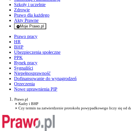
Szkoły i uczelnie
Zdrowie
Prawo dla każdego
Akty Prawne
Moje Prawo.pl
- rejestracja i logowanie do serwisu
Prawo pracy
HR
BHP
Ubezpieczenia społeczne
PPK
Rynek pracy
Sygnaliści
Niepełnosprawność
Dofinansowanie do wynagrodzeń
Orzeczenia
Nowe uprawnienia PIP
Prawo.pl
Kadry i BHP
Czy termin na zatwierdzenie protokołu powypadkowego liczy się od da