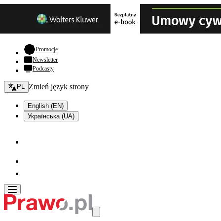
- otwiera się w nowej karcie
Promocje
Newsletter
Podcasty
Zmień język - bieżący:
Zmień język strony
PL
English (EN)
Українська (UA)