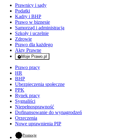
Prawnicy i sądy
Podatki
Kadry i BHP
Prawo w biznesie
Samorząd i administracja
Szkoły i uczelnie
Zdrowie
Prawo dla każdego
Akty Prawne
Moje Prawo.pl
- rejestracja i logowanie do serwisu
Prawo pracy
HR
BHP
Ubezpieczenia społeczne
PPK
Rynek pracy
Sygnaliści
Niepełnosprawność
Dofinansowanie do wynagrodzeń
Orzeczenia
Nowe uprawnienia PIP
- otwiera się w nowej karcie
Promocje