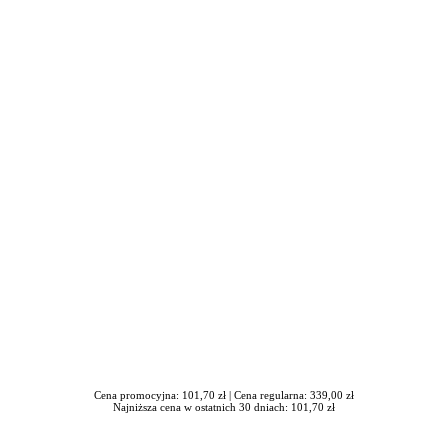
iera się w nowym oknie
Cena promocyjna: 101,70 zł |
Cena regularna: 339,00 zł
Najniższa cena w ostatnich 30 dniach: 101,70 zł