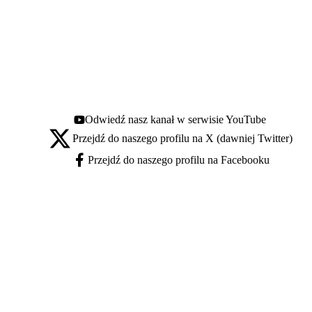
Odwiedź nasz kanał w serwisie YouTube
Youtube - otwiera się w nowej karcie
Przejdź do naszego profilu na X (dawniej Twitter)
X - otwiera się w nowej karcie
Przejdź do naszego profilu na Facebooku
Facebook - otwiera się w nowej karcie