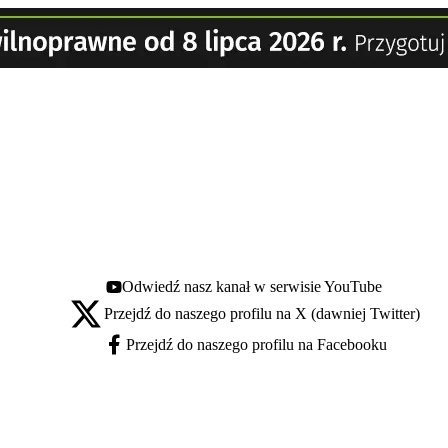
Odwiedź nasz kanał w serwisie YouTube
Youtube - otwiera się w nowej karcie
Przejdź do naszego profilu na X (dawniej Twitter)
X - otwiera się w nowej karcie
Przejdź do naszego profilu na Facebooku
Facebook - otwiera się w nowej karcie