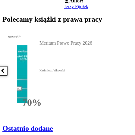
Autor:
Jerzy Fijołek
Polecamy książki z prawa pracy
Przejdź do: Meritum Prawo Pracy 2026, Kazimierz Jaśkowski - otw
NOWOŚĆ
Meritum Prawo Pracy 2026
Kazimierz Jaśkowski
Poprzednia książka
70%
Rabatu
Ostatnio dodane