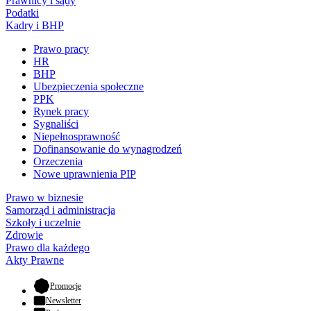
Prawnicy i sądy
Podatki
Kadry i BHP
Prawo pracy
HR
BHP
Ubezpieczenia społeczne
PPK
Rynek pracy
Sygnaliści
Niepełnosprawność
Dofinansowanie do wynagrodzeń
Orzeczenia
Nowe uprawnienia PIP
Prawo w biznesie
Samorząd i administracja
Szkoły i uczelnie
Zdrowie
Prawo dla każdego
Akty Prawne
- otwiera się w nowej karcie
Promocje
Newsletter