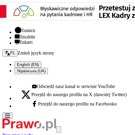
- otwiera się w nowej karcie
Promocje
Newsletter
Podcasty
Zmień język - bieżący:
Zmień język strony
PL
English (EN)
Українська (UA)
Odwiedź nasz kanał w serwisie YouTube
Youtube - otwiera się w nowej karcie
Przejdź do naszego profilu na X (dawniej Twitter)
X - otwiera się w nowej karcie
Przejdź do naszego profilu na Facebooku
Facebook - otwiera się w nowej karcie