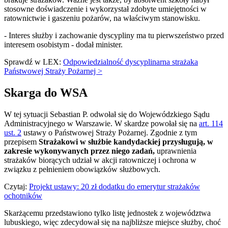
stosowne doświadczenie i wykorzystał zdobyte umiejętności w
ratownictwie i gaszeniu pożarów, na właściwym stanowisku.
- Interes służby i zachowanie dyscypliny ma tu pierwszeństwo przed
interesem osobistym - dodał minister.
Sprawdź w LEX:
Odpowiedzialność dyscyplinarna strażaka
Państwowej Straży Pożarnej >
Skarga do WSA
W tej sytuacji Sebastian P. odwołał się do Wojewódzkiego Sądu
Administracyjnego w Warszawie. W skardze powołał się na
art. 114
ust. 2
ustawy o Państwowej Straży Pożarnej. Zgodnie z tym
przepisem
Strażakowi w służbie kandydackiej przysługują, w
zakresie wykonywanych przez niego zadań,
uprawnienia
strażaków biorących udział w akcji ratowniczej i ochrona w
związku z pełnieniem obowiązków służbowych.
Czytaj:
Projekt ustawy: 20 zł dodatku do emerytur strażaków
ochotników
Skarżącemu przedstawiono tylko listę jednostek z województwa
lubuskiego, więc zdecydował się na najbliższe miejsce służby, choć