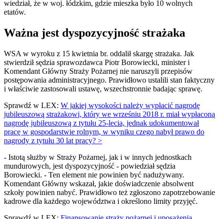
wiedział, że w woj. łódzkim, gdzie mieszka było 10 wolnych
etatów.
Ważna jest dyspozycyjność strażaka
WSA w wyroku z 15 kwietnia br. oddalił skargę strażaka. Jak
stwierdził sędzia sprawozdawca Piotr Borowiecki, minister i
Komendant Główny Straży Pożarnej nie naruszyli przepisów
postępowania administracyjnego. Prawidłowo ustalili stan faktyczny
i właściwie zastosowali ustawę, wszechstronnie badając sprawę.
Sprawdź w LEX:
W jakiej wysokości należy wypłacić nagrodę
jubileuszową strażakowi, który we wrześniu 2018 r. miał wypłaconą
nagrodę jubileuszową z tytułu 25-lecia, jednak udokumentował
pracę w gospodarstwie rolnym, w wyniku czego nabył prawo do
nagrody z tytułu 30 lat pracy? >
- Istotą służby w Straży Pożarnej, jak i w innych jednostkach
mundurowych, jest dyspozycyjność - powiedział sędzia
Borowiecki. - Ten element nie powinien być nadużywany.
Komendant Główny wskazał, jakie doświadczenie absolwent
szkoły powinien nabyć. Prawidłowo też zgłoszono zapotrzebowanie
kadrowe dla każdego województwa i określono limity przyjęć.
Sprawdź w LEX:
Finansowanie straży pożarnej i uposażenia