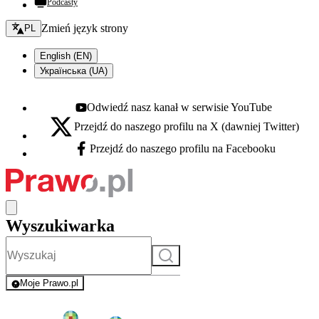
Podcasty
Zmień język - bieżący:
Zmień język strony
PL
English (EN)
Українська (UA)
Odwiedź nasz kanał w serwisie YouTube
Youtube - otwiera się w nowej karcie
Przejdź do naszego profilu na X (dawniej Twitter)
X - otwiera się w nowej karcie
Przejdź do naszego profilu na Facebooku
Facebook - otwiera się w nowej karcie
Wyszukiwarka
Szukaj
Moje Prawo.pl
- rejestracja i logowanie do serwisu