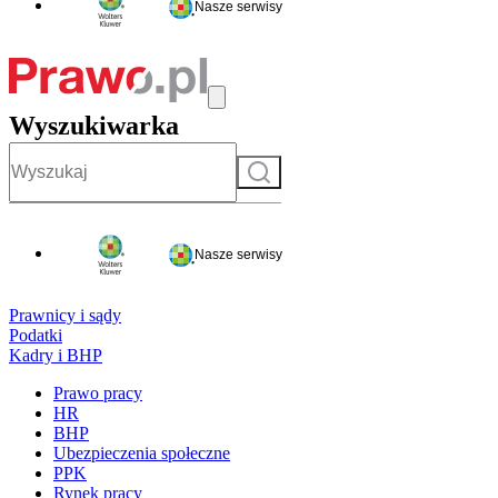
Nasze serwisy
Wyszukiwarka
Szukaj
Nasze serwisy
Prawnicy i sądy
Podatki
Kadry i BHP
Prawo pracy
HR
BHP
Ubezpieczenia społeczne
PPK
Rynek pracy