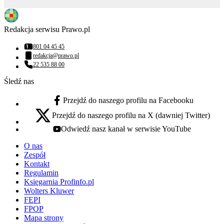
Redakcja serwisu Prawo.pl
801 04 45 45
Numer telefonu:
redakcja@prawo.pl
Adres email:
22 535 88 00
Numer telefonu:
Śledź nas
Przejdź do naszego profilu na Facebooku
facebook - otwiera się w nowej karcie
Przejdź do naszego profilu na X (dawniej Twitter)
x - otwiera się w nowej karcie
Odwiedź nasz kanał w serwisie YouTube
youtube - otwiera się w nowej karcie
O nas
Zespół
Kontakt
Regulamin
Księgarnia Profinfo.pl
Wolters Kluwer
FEPI
FPOP
Mapa strony