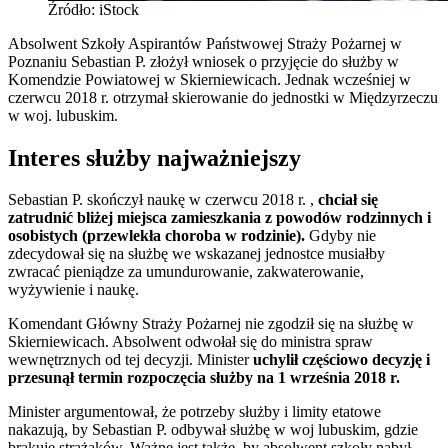
Źródło: iStock
Absolwent Szkoły Aspirantów Państwowej Straży Pożarnej w
Poznaniu Sebastian P. złożył wniosek o przyjęcie do służby w
Komendzie Powiatowej w Skierniewicach. Jednak wcześniej w
czerwcu 2018 r. otrzymał skierowanie do jednostki w Międzyrzeczu
w woj. lubuskim.
Interes służby najważniejszy
Sebastian P. skończył naukę w czerwcu 2018 r. ,
chciał się
zatrudnić bliżej miejsca zamieszkania z powodów rodzinnych i
osobistych (przewlekła choroba w rodzinie).
Gdyby nie
zdecydował się na służbę we wskazanej jednostce musiałby
zwracać pieniądze za umundurowanie, zakwaterowanie,
wyżywienie i naukę.
Komendant Główny Straży Pożarnej nie zgodził się na służbę w
Skierniewicach. Absolwent odwołał się do ministra spraw
wewnętrznych od tej decyzji. Minister
uchylił częściowo decyzję i
przesunął termin rozpoczęcia służby na 1 września 2018 r.
Minister argumentował, że potrzeby służby i limity etatowe
nakazują, by Sebastian P. odbywał służbę w woj lubuskim, gdzie
brakuje strażaków. Ważne jest także, by absolwent szkoły nabył