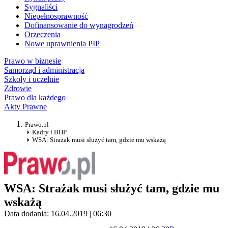
Sygnaliści
Niepełnosprawność
Dofinansowanie do wynagrodzeń
Orzeczenia
Nowe uprawnienia PIP
Prawo w biznesie
Samorząd i administracja
Szkoły i uczelnie
Zdrowie
Prawo dla każdego
Akty Prawne
Prawo.pl
Kadry i BHP
WSA: Strażak musi służyć tam, gdzie mu wskażą
WSA: Strażak musi służyć tam, gdzie mu
wskażą
Data dodania: 16.04.2019 | 06:30