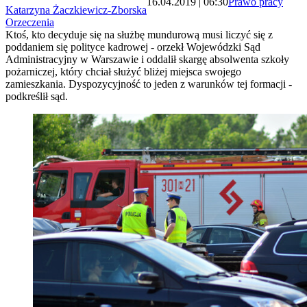
16.04.2019 | 06:30
Prawo pracy
Katarzyna Żaczkiewicz-Zborska
Orzeczenia
Ktoś, kto decyduje się na służbę mundurową musi liczyć się z
poddaniem się polityce kadrowej - orzekł Wojewódzki Sąd
Administracyjny w Warszawie i oddalił skargę absolwenta szkoły
pożarniczej, który chciał służyć bliżej miejsca swojego
zamieszkania. Dyspozycyjność to jeden z warunków tej formacji -
podkreślił sąd.