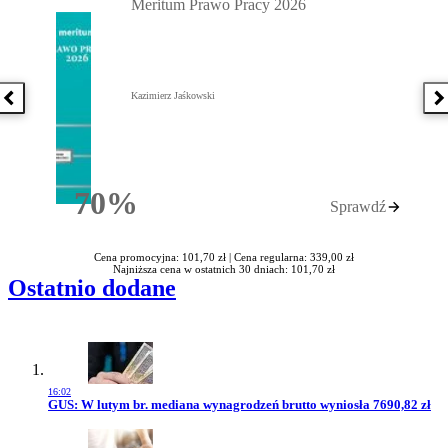
Meritum Prawo Pracy 2026
Kazimierz Jaśkowski
Poprzednia książka
N
70%
Sprawdź
Rabatu
Cena promocyjna: 101,70 zł |
Cena regularna: 339,00 zł
Najniższa cena w ostatnich 30 dniach: 101,70 zł
Ostatnio dodane
16:02
Przejdź do artykułu:
GUS: W lutym br. mediana wynagrodzeń brutto wyniosła 7690,82 zł