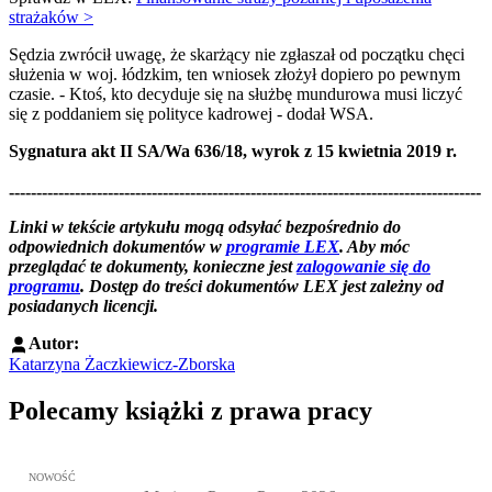
strażaków >
Sędzia zwrócił uwagę, że skarżący nie zgłaszał od początku chęci
służenia w woj. łódzkim, ten wniosek złożył dopiero po pewnym
czasie. - Ktoś, kto decyduje się na służbę mundurowa musi liczyć
się z poddaniem się polityce kadrowej - dodał WSA.
Sygnatura akt II SA/Wa 636/18, wyrok z 15 kwietnia 2019 r.
--------------------------------------------------------------------------------------
--------------------------------------------------------
Linki w tekście artykułu mogą odsyłać bezpośrednio do
odpowiednich dokumentów w
programie LEX
. Aby móc
przeglądać te dokumenty, konieczne jest
zalogowanie się do
programu
. Dostęp do treści dokumentów LEX jest zależny od
posiadanych licencji.
Autor:
Katarzyna Żaczkiewicz-Zborska
Polecamy książki z prawa pracy
Przejdź do: Meritum Prawo Pracy 2026, Kazimierz Jaśkowski - otw
NOWOŚĆ