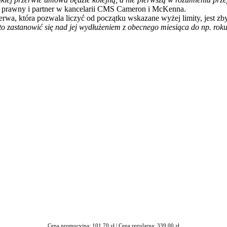
 prawny i partner w kancelarii CMS Cameron i McKenna.
erwa, która pozwala liczyć od początku wskazane wyżej limity, jest zby
to zastanowić się nad jej wydłużeniem z obecnego miesiąca do np. rok
iera się w nowym oknie
Cena promocyjna: 101,70 zł |
Cena regularna: 339,00 zł