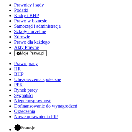
Prawnicy i sądy
Podatki
Kadry i BHP
Prawo w biznesie
Samorząd i administracja
Szkoły i uczelnie
Zdrowie
Prawo dla każdego
Akty Prawne
Moje Prawo.pl
- rejestracja i logowanie do serwisu
Prawo pracy
HR
BHP
Ubezpieczenia społeczne
PPK
Rynek pracy
Sygnaliści
Niepełnosprawność
Dofinansowanie do wynagrodzeń
Orzeczenia
Nowe uprawnienia PIP
- otwiera się w nowej karcie
Promocje