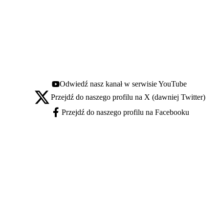
Odwiedź nasz kanał w serwisie YouTube
Youtube - otwiera się w nowej karcie
Przejdź do naszego profilu na X (dawniej Twitter)
X - otwiera się w nowej karcie
Przejdź do naszego profilu na Facebooku
Facebook - otwiera się w nowej karcie