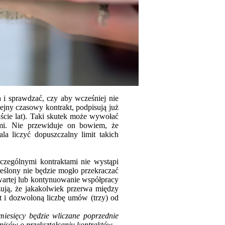
 i sprawdzać, czy aby wcześniej nie
ejny czasowy kontrakt, podpisują już
aście lat). Taki skutek może wywołać
ymi. Nie przewiduje on bowiem, że
a liczyć dopuszczalny limit takich
zczególnymi kontraktami nie wystąpi
reślony nie będzie mogło przekraczać
wartej lub kontynuowanie współpracy
zują, że jakakolwiek przerwa między
t i dozwoloną liczbę umów (trzy) od
iesięcy będzie wliczane poprzednie
episów o przekształcaniu kontraktów
–