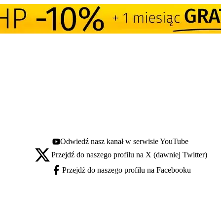
Odwiedź nasz kanał w serwisie YouTube
Youtube - otwiera się w nowej karcie
Przejdź do naszego profilu na X (dawniej Twitter)
X - otwiera się w nowej karcie
Przejdź do naszego profilu na Facebooku
Facebook - otwiera się w nowej karcie