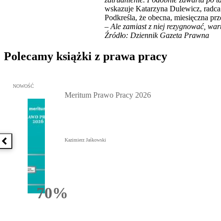
wskazuje Katarzyna Dulewicz, radca
Podkreśla, że obecna, miesięczna prz
–
Ale zamiast z niej rezygnować, war
Źródło: Dziennik Gazeta Prawna
Polecamy książki z prawa pracy
Przejdź do: Meritum Prawo Pracy 2026, Kazimierz Jaśkowski - otw
NOWOŚĆ
Meritum Prawo Pracy 2026
Kazimierz Jaśkowski
Poprzednia książka
70%
Rabatu