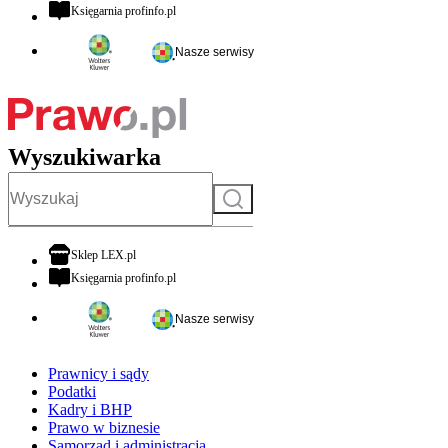
otwiera się w nowej karcie
Księgarnia profinfo.pl
Nasze serwisy
Wyszukiwarka
Szukaj
otwiera się w nowej karcie
Sklep LEX.pl
otwiera się w nowej karcie
Księgarnia profinfo.pl
Nasze serwisy
Prawnicy i sądy
Podatki
Kadry i BHP
Prawo w biznesie
Samorząd i administracja