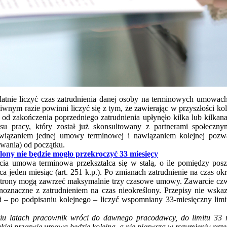
ulatnie liczyć czas zatrudnienia danej osoby na terminowych umowach
iwnym razie powinni liczyć się z tym, że zawierając w przyszłości kol
 od zakończenia poprzedniego zatrudnienia upłynęło kilka lub kilkan
ksu pracy, który został już skonsultowany z partnerami społeczn
iązaniem jednej umowy terminowej i nawiązaniem kolejnej pozwal
rwania) od początku.
lony nie będzie mogło przekroczyć 33 miesięcy
cia umowa terminowa przekształca się w stałą, o ile pomiędzy pos
ca jeden miesiąc (art. 251 k.p.). Po zmianach zatrudnienie na czas ok
e strony mogą zawrzeć maksymalnie trzy czasowe umowy. Zawarcie cz
oznaczne z zatrudnieniem na czas nieokreślony. Przepisy nie wska
 – po podpisaniu kolejnego – liczyć wspomniany 33-miesięczny limi
ęciu latach pracownik wróci do dawnego pracodawcy, do limitu 33 m
akiej przerwie umowa będzie kolejną, a nie pierwszą w rozumieniu prz