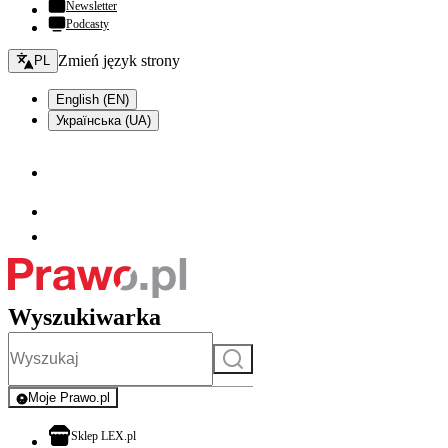
Newsletter
Podcasty
Zmień język - bieżący:
Zmień język strony
PL
English (EN)
Українська (UA)
Wyszukiwarka
Szukaj
Moje Prawo.pl
- rejestracja i logowanie do serwisu
otwiera się w nowej karcie
Sklep LEX.pl