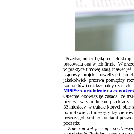
"Przedsiębiorcy będą musieli skrup
pracowała ona w ich firmie. W przec
w praktyce umowę stałą (nawet jeśli
rządowy projekt nowelizacji kode
jakakolwiek przerwa pomiędzy rozw
kontraktów (i maksymalny czas ich t
MPiPS: zatrudnienie na czas okreś
Obecnie obowiązuje zasada, że trze
przerwa w zatrudnieniu przekraczają
33 miesięcy, w trakcie których obi
po upływie 33 miesięcy będzie równ
poszczególnymi kontraktami pozwoli
początku.
–
Zatem nawet jeśli np. po dziesi
zatrudnienie. Podobnie zawarta po t