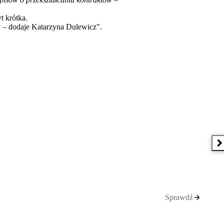
t krótka.
u
– dodaje Katarzyna Dulewicz".
N
Sprawdź