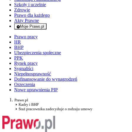
Szkoły i uczelnie
Zdrowie
Prawo dla każdego
Akty Prawne
Moje Prawo.pl
- rejestracja i logowanie do serwisu
Prawo pracy
HR
BHP
Ubezpieczenia społeczne
PPK
Rynek pracy
Sygnaliści
Niepełnosprawność
Dofinansowanie do wynagrodzeń
Orzeczenia
Nowe uprawnienia PIP
Prawo.pl
Kadry i BHP
Staż pracownika zadecyduje o rodzaju umowy