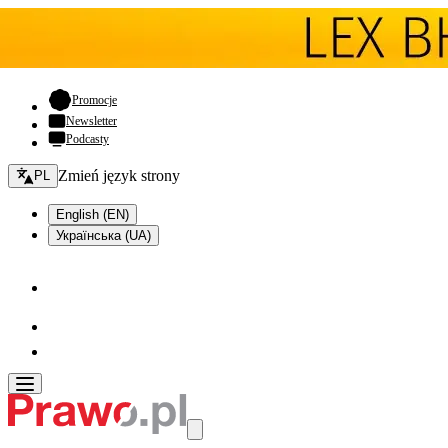
- otwiera się w nowej karcie
Promocje
Newsletter
Podcasty
Zmień język - bieżący:
Zmień język strony
PL
English (EN)
Українська (UA)