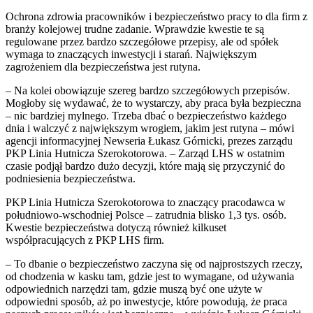
Ochrona zdrowia pracowników i bezpieczeństwo pracy to dla firm z
branży kolejowej trudne zadanie. Wprawdzie kwestie te są
regulowane przez bardzo szczegółowe przepisy, ale od spółek
wymaga to znaczących inwestycji i starań. Największym
zagrożeniem dla bezpieczeństwa jest rutyna.
– Na kolei obowiązuje szereg bardzo szczegółowych przepisów.
Mogłoby się wydawać, że to wystarczy, aby praca była bezpieczna
– nic bardziej mylnego. Trzeba dbać o bezpieczeństwo każdego
dnia i walczyć z największym wrogiem, jakim jest rutyna – mówi
agencji informacyjnej Newseria Łukasz Górnicki, prezes zarządu
PKP Linia Hutnicza Szerokotorowa. – Zarząd LHS w ostatnim
czasie podjął bardzo dużo decyzji, które mają się przyczynić do
podniesienia bezpieczeństwa.
PKP Linia Hutnicza Szerokotorowa to znaczący pracodawca w
południowo-wschodniej Polsce – zatrudnia blisko 1,3 tys. osób.
Kwestie bezpieczeństwa dotyczą również kilkuset
współpracujących z PKP LHS firm.
– To dbanie o bezpieczeństwo zaczyna się od najprostszych rzeczy,
od chodzenia w kasku tam, gdzie jest to wymagane, od używania
odpowiednich narzędzi tam, gdzie muszą być one użyte w
odpowiedni sposób, aż po inwestycje, które powodują, że praca