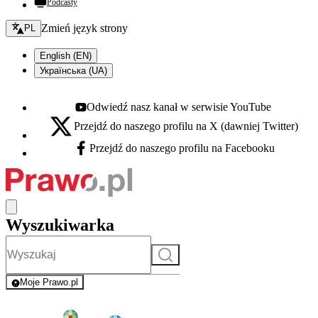
Podcasty
Zmień język - bieżący:
Zmień język strony
PL
English (EN)
Українська (UA)
Odwiedź nasz kanał w serwisie YouTube
Youtube - otwiera się w nowej karcie
Przejdź do naszego profilu na X (dawniej Twitter)
X - otwiera się w nowej karcie
Przejdź do naszego profilu na Facebooku
Facebook - otwiera się w nowej karcie
Wyszukiwarka
Szukaj
Moje Prawo.pl
- rejestracja i logowanie do serwisu