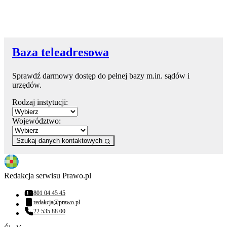
Baza teleadresowa
Sprawdź darmowy dostęp do pełnej bazy m.in. sądów i
urzędów.
Rodzaj instytucji:
Województwo:
Szukaj danych kontaktowych
Redakcja serwisu Prawo.pl
801 04 45 45
Numer telefonu:
redakcja@prawo.pl
Adres email:
22 535 88 00
Numer telefonu: