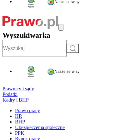
Nasze serwisy
Wyszukiwarka
Szukaj
Nasze serwisy
Prawnicy i sądy
Podatki
Kadry i BHP
Prawo pracy
HR
BHP
Ubezpieczenia społeczne
PPK
Rynek pracy