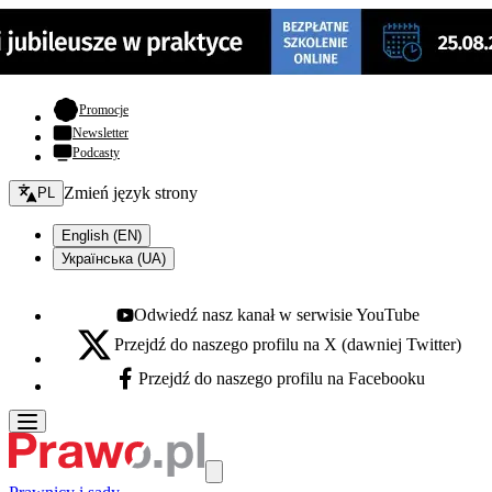
- otwiera się w nowej karcie
Promocje
Newsletter
Podcasty
Zmień język - bieżący:
Zmień język strony
PL
English (EN)
Українська (UA)
Odwiedź nasz kanał w serwisie YouTube
Youtube - otwiera się w nowej karcie
Przejdź do naszego profilu na X (dawniej Twitter)
X - otwiera się w nowej karcie
Przejdź do naszego profilu na Facebooku
Facebook - otwiera się w nowej karcie