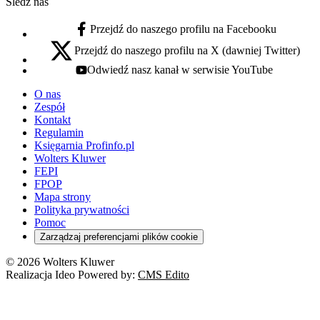
Śledź nas
Przejdź do naszego profilu na Facebooku
facebook - otwiera się w nowej karcie
Przejdź do naszego profilu na X (dawniej Twitter)
x - otwiera się w nowej karcie
Odwiedź nasz kanał w serwisie YouTube
youtube - otwiera się w nowej karcie
O nas
Zespół
Kontakt
Regulamin
Księgarnia Profinfo.pl
Wolters Kluwer
FEPI
FPOP
Mapa strony
Polityka prywatności
Pomoc
Zarządzaj preferencjami plików cookie
© 2026 Wolters Kluwer
Realizacja Ideo Powered by:
CMS Edito