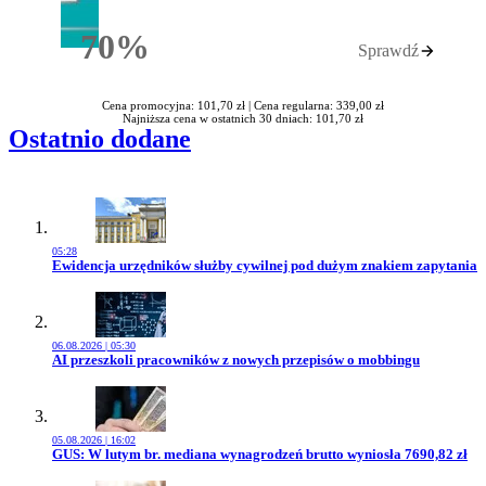
70%
Sprawdź
Rabatu
Cena promocyjna: 101,70 zł |
Cena regularna: 339,00 zł
Najniższa cena w ostatnich 30 dniach: 101,70 zł
Ostatnio dodane
05:28
Przejdź do artykułu:
Ewidencja urzędników służby cywilnej pod dużym znakiem zapytania
06.08.2026 | 05:30
Przejdź do artykułu:
AI przeszkoli pracowników z nowych przepisów o mobbingu
05.08.2026 | 16:02
Przejdź do artykułu:
GUS: W lutym br. mediana wynagrodzeń brutto wyniosła 7690,82 zł