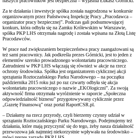
naszych pracowników jest bezpieczna – wyjaśnia Łukasz Górnicki.
Za te działania i inwestycje spółka została nagrodzona w konkursie
organizowanym przez Państwową Inspekcję Pracy „Pracodawca –
organizator pracy bezpiecznej”. Podczas gali podsumowującej
konkurs, która odbyła się na Zamku Królewskim w Warszawie,
spółka PKP LHS otrzymała nagrodę i została wpisana na Złotą Listę
Pracodawców.
W prace nad zwiększaniem bezpieczeństwa pracy zaangażowani są
też sami pracownicy. Jak podkreśla prezes Górnicki, jest to jeden z
elementów szeroko prowadzonego wolontariatu pracowniczego.
Zatrudnieni w PKP LHS włączają się również w akcje na rzecz
ochrony środowiska. Spółka jest organizatorem cyklicznej akcji
sprzątania Roztoczańskiego Parku Narodowego – na początku
października 2015 roku już po raz czwarty odbyła się akcja
wolontariatu pracowniczego o nazwie „EKOlogiczni”. Za swoją
aktywność firma otrzymała wyróżnienie w raporcie „Społeczna
odpowiedzialność biznesu” przygotowywany cyklicznie przez
„Gazetę Finansową” oraz portal RaportCSR.pl.
– Działamy na rzecz przyrody, czyli bierzemy czynny udział w
sprzątaniu Roztoczańskiego Parku Narodowego. Podejmujemy też
działania, które mają przyczynić się do tego, żeby nasza działalność
przewozowa jak najmniej niekorzystnie wpływała na środowisko –
mówi prezes zarządu PKP LHS.