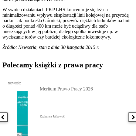
W swoich działaniach PKP LHS koncentruje się też na
minimalizowaniu wpływu eksploatacji linii kolejowej na przyrodę
parku. Jak podkreśla Górnicki, przewóz ciężkich ładunków na linii
o długości ponad 400 km może być uciążliwy dla osób
mieszkających w jej pobliżu, dlatego spółka inwestuje np. w
wyciszanie torów czy bardziej ekologiczne lokomotywy.
Źródło: Newseria, stan z dnia 30 listopada 2015 r.
Polecamy książki z prawa pracy
Przejdź do: Meritum Prawo Pracy 2026, Kazimierz Jaśkowski - otw
NOWOŚĆ
Meritum Prawo Pracy 2026
Kazimierz Jaśkowski
Poprzednia książka
N