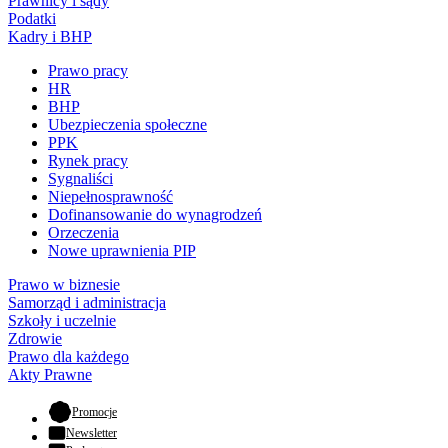
Prawnicy i sądy
Podatki
Kadry i BHP
Prawo pracy
HR
BHP
Ubezpieczenia społeczne
PPK
Rynek pracy
Sygnaliści
Niepełnosprawność
Dofinansowanie do wynagrodzeń
Orzeczenia
Nowe uprawnienia PIP
Prawo w biznesie
Samorząd i administracja
Szkoły i uczelnie
Zdrowie
Prawo dla każdego
Akty Prawne
- otwiera się w nowej karcie
Promocje
Newsletter