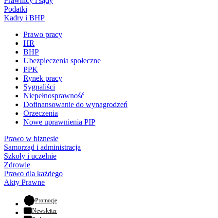
Prawnicy i sądy
Podatki
Kadry i BHP
Prawo pracy
HR
BHP
Ubezpieczenia społeczne
PPK
Rynek pracy
Sygnaliści
Niepełnosprawność
Dofinansowanie do wynagrodzeń
Orzeczenia
Nowe uprawnienia PIP
Prawo w biznesie
Samorząd i administracja
Szkoły i uczelnie
Zdrowie
Prawo dla każdego
Akty Prawne
- otwiera się w nowej karcie
Promocje
Newsletter