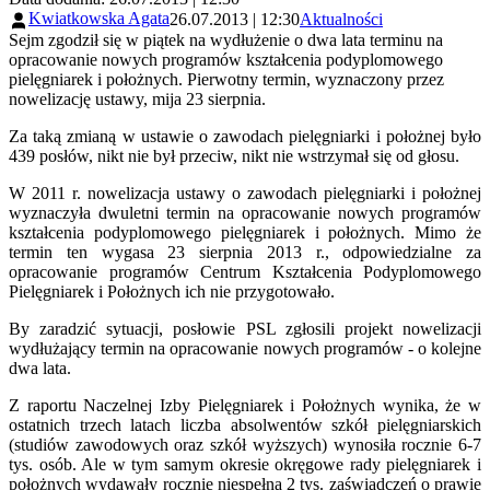
Kwiatkowska Agata
26.07.2013 | 12:30
Aktualności
Sejm zgodził się w piątek na wydłużenie o dwa lata terminu na
opracowanie nowych programów kształcenia podyplomowego
pielęgniarek i położnych. Pierwotny termin, wyznaczony przez
nowelizację ustawy, mija 23 sierpnia.
Za taką zmianą w ustawie o zawodach pielęgniarki i położnej było
439 posłów, nikt nie był przeciw, nikt nie wstrzymał się od głosu.
W 2011 r. nowelizacja ustawy o zawodach pielęgniarki i położnej
wyznaczyła dwuletni termin na opracowanie nowych programów
kształcenia podyplomowego pielęgniarek i położnych. Mimo że
termin ten wygasa 23 sierpnia 2013 r., odpowiedzialne za
opracowanie programów Centrum Kształcenia Podyplomowego
Pielęgniarek i Położnych ich nie przygotowało.
By zaradzić sytuacji, posłowie PSL zgłosili projekt nowelizacji
wydłużający termin na opracowanie nowych programów - o kolejne
dwa lata.
Z raportu Naczelnej Izby Pielęgniarek i Położnych wynika, że w
ostatnich trzech latach liczba absolwentów szkół pielęgniarskich
(studiów zawodowych oraz szkół wyższych) wynosiła rocznie 6-7
tys. osób. Ale w tym samym okresie okręgowe rady pielęgniarek i
położnych wydawały rocznie niespełna 2 tys. zaświadczeń o prawie