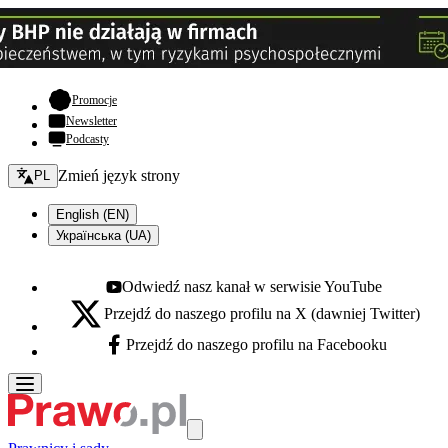
- otwiera się w nowej karcie
Promocje
Newsletter
Podcasty
Zmień język - bieżący:
Zmień język strony
PL
English (EN)
Українська (UA)
Odwiedź nasz kanał w serwisie YouTube
Youtube - otwiera się w nowej karcie
Przejdź do naszego profilu na X (dawniej Twitter)
X - otwiera się w nowej karcie
Przejdź do naszego profilu na Facebooku
Facebook - otwiera się w nowej karcie