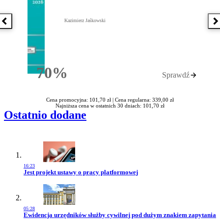
Kazimierz Jaśkowski
Poprzednia książka
N
70%
Sprawdź
Rabatu
Cena promocyjna: 101,70 zł |
Cena regularna: 339,00 zł
Najniższa cena w ostatnich 30 dniach: 101,70 zł
Ostatnio dodane
16:23
Przejdź do artykułu:
Jest projekt ustawy o pracy platformowej
05:28
Przejdź do artykułu:
Ewidencja urzędników służby cywilnej pod dużym znakiem zapytania