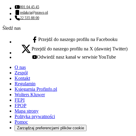
801 04 45 45
Numer telefonu:
redakcja@prawo.pl
Adres email:
22 535 88 00
Numer telefonu:
Śledź nas
Przejdź do naszego profilu na Facebooku
facebook - otwiera się w nowej karcie
Przejdź do naszego profilu na X (dawniej Twitter)
x - otwiera się w nowej karcie
Odwiedź nasz kanał w serwisie YouTube
youtube - otwiera się w nowej karcie
O nas
Zespół
Kontakt
Regulamin
Księgarnia Profinfo.pl
Wolters Kluwer
FEPI
FPOP
Mapa strony
Polityka prywatności
Pomoc
Zarządzaj preferencjami plików cookie