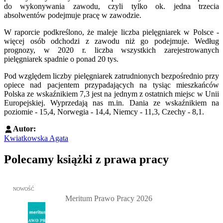
do wykonywania zawodu, czyli tylko ok. jedna trzecia
absolwentów podejmuje pracę w zawodzie.
W raporcie podkreślono, że maleje liczba pielęgniarek w Polsce -
więcej osób odchodzi z zawodu niż go podejmuje. Według
prognozy, w 2020 r. liczba wszystkich zarejestrowanych
pielęgniarek spadnie o ponad 20 tys.
Pod względem liczby pielęgniarek zatrudnionych bezpośrednio przy
opiece nad pacjentem przypadających na tysiąc mieszkańców
Polska ze wskaźnikiem 7,3 jest na jednym z ostatnich miejsc w Unii
Europejskiej. Wyprzedają nas m.in. Dania ze wskaźnikiem na
poziomie - 15,4, Norwegia - 14,4, Niemcy - 11,3, Czechy - 8,1.
Autor:
Kwiatkowska Agata
Polecamy książki z prawa pracy
Przejdź do: Meritum Prawo Pracy 2026, Kazimierz Jaśkowski - otw
NOWOŚĆ
Meritum Prawo Pracy 2026