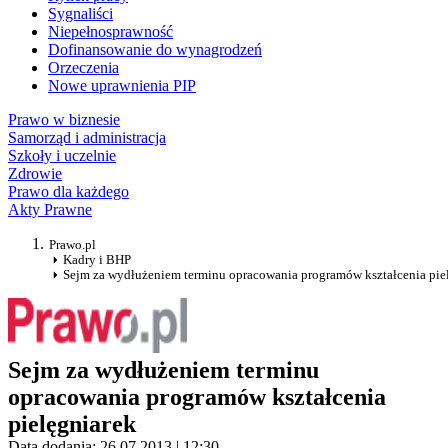
Sygnaliści
Niepełnosprawność
Dofinansowanie do wynagrodzeń
Orzeczenia
Nowe uprawnienia PIP
Prawo w biznesie
Samorząd i administracja
Szkoły i uczelnie
Zdrowie
Prawo dla każdego
Akty Prawne
Prawo.pl
Kadry i BHP
Sejm za wydłużeniem terminu opracowania programów kształcenia pie
Sejm za wydłużeniem terminu
opracowania programów kształcenia
pielęgniarek
Data dodania: 26.07.2013 | 12:30