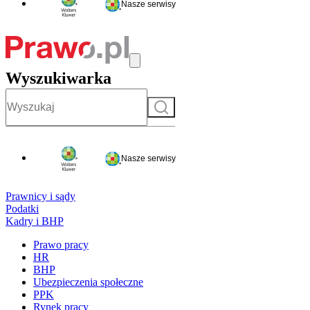
Nasze serwisy
Wyszukiwarka
Szukaj
Nasze serwisy
Prawnicy i sądy
Podatki
Kadry i BHP
Prawo pracy
HR
BHP
Ubezpieczenia społeczne
PPK
Rynek pracy