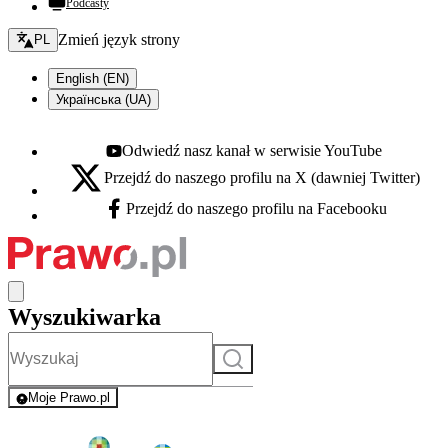
Podcasty
Zmień język - bieżący:
Zmień język strony
PL
English (EN)
Українська (UA)
Odwiedź nasz kanał w serwisie YouTube
Youtube - otwiera się w nowej karcie
Przejdź do naszego profilu na X (dawniej Twitter)
X - otwiera się w nowej karcie
Przejdź do naszego profilu na Facebooku
Facebook - otwiera się w nowej karcie
Wyszukiwarka
Szukaj
Moje Prawo.pl
- rejestracja i logowanie do serwisu