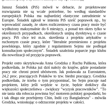
Janusz Śniadek (PiS) mówił w debacie, że projektowane
rozwiązania nie są wcale potrzebne, bo według standardów
europejskich Polska ma najbardziej elastyczne zatrudnienie w
Europie. Śniadek zgłosił w imieniu PiS sześć poprawek np., by
wprowadzić zasadę, że okres rozliczeniowy czasu pracy może być
wydłużony maksymalnie do 6 miesięcy, a ponad ten okres tylko w
określonych przypadkach, określonych unijną dyrektywą o czasie
pracy. PiS chce też m.in. skreślenia z projektu artykułów o
ruchomym czasie pracy, które "literalnie przeniesiono z projektu
poselskiego, który zgodnie z regulaminem Sejmu nie podlegał
konsultacjom społecznym". Śniadek uzależnia poparcie jego klubu
dla nowelizacji od przyjęcia poprawek.
Projekt ostro skrytykowała Anna Grodzka z Ruchu Palikota, która
podkreślała, że Polska już dziś należy do krajów, gdzie posiadanie
pracy nie chroni przed ubóstwem. Jak podawała za Eurostatem,
24,2 proc. pracujących Polaków to tzw. biedni pracujący. Grodzka
podkreślała, że trzeba o tym przypominać, bo Sejm pracuje nad
projektem, który jeśli wejdzie w życie, będzie dotkliwy dla
większości społeczeństwa - zwiększy "wyzysk pracowników". "To
nie tania siła robocza powinna być motorem polskiej gospodarki, bo
i tak długo nie przebijemy Chin, Indii czy Bangladeszu" - mówiła
Grodzka, wnioskując o odrzucenie projektu w całości.