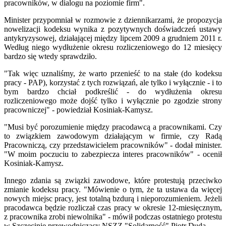
pracowników, w dialogu na poziomie firm".
Minister przypomniał w rozmowie z dziennikarzami, że propozycja
nowelizacji kodeksu wynika z pozytywnych doświadczeń ustawy
antykryzysowej, działającej między lipcem 2009 a grudniem 2011 r.
Według niego wydłużenie okresu rozliczeniowego do 12 miesięcy
bardzo się wtedy sprawdziło.
"Tak więc uznaliśmy, że warto przenieść to na stałe (do kodeksu
pracy - PAP), korzystać z tych rozwiązań, ale tylko i wyłącznie - i to
bym bardzo chciał podkreślić - do wydłużenia okresu
rozliczeniowego może dojść tylko i wyłącznie po zgodzie strony
pracowniczej" - powiedział Kosiniak-Kamysz.
"Musi być porozumienie między pracodawcą a pracownikami. Czy
to związkiem zawodowym działającym w firmie, czy Radą
Pracowniczą, czy przedstawicielem pracowników" - dodał minister.
"W moim poczuciu to zabezpiecza interes pracowników" - ocenił
Kosiniak-Kamysz.
Innego zdania są związki zawodowe, które protestują przeciwko
zmianie kodeksu pracy. "Mówienie o tym, że ta ustawa da więcej
nowych miejsc pracy, jest totalną bzdurą i nieporozumieniem. Jeżeli
pracodawca będzie rozliczał czas pracy w okresie 12-miesięcznym,
z pracownika zrobi niewolnika" - mówił podczas ostatniego protestu
w Szczecinie przewodniczący NSZZ "Solidarność" Piotr Duda.