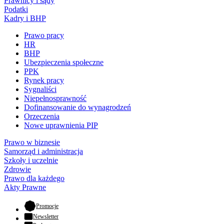
Prawnicy i sądy
Podatki
Kadry i BHP
Prawo pracy
HR
BHP
Ubezpieczenia społeczne
PPK
Rynek pracy
Sygnaliści
Niepełnosprawność
Dofinansowanie do wynagrodzeń
Orzeczenia
Nowe uprawnienia PIP
Prawo w biznesie
Samorząd i administracja
Szkoły i uczelnie
Zdrowie
Prawo dla każdego
Akty Prawne
- otwiera się w nowej karcie
Promocje
Newsletter