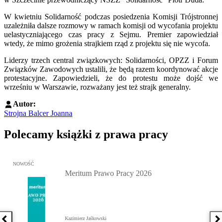
W kwietniu Solidarność podczas posiedzenia Komisji Trójstronnej
uzależniła dalsze rozmowy w ramach komisji od wycofania projektu
uelastyczniającego czas pracy z Sejmu. Premier zapowiedział
wtedy, że mimo grożenia strajkiem rząd z projektu się nie wycofa.
Liderzy trzech central związkowych: Solidarności, OPZZ i Forum
Związków Zawodowych ustalili, że będą razem koordynować akcje
protestacyjne. Zapowiedzieli, że do protestu może dojść we
wrześniu w Warszawie, rozważany jest też strajk generalny.
Autor:
Strojna Balcer Joanna
Polecamy książki z prawa pracy
Przejdź do: Meritum Prawo Pracy 2026, Kazimierz Jaśkowski - otw
NOWOŚĆ
Meritum Prawo Pracy 2026
Kazimierz Jaśkowski