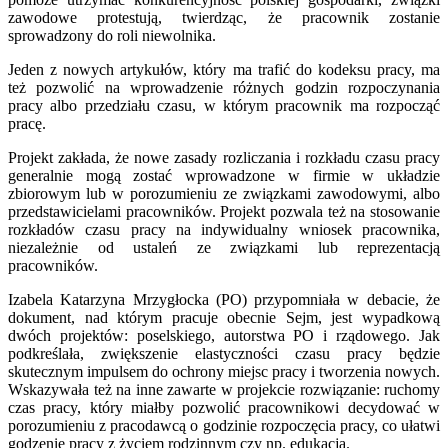
zawodowe protestują, twierdząc, że pracownik zostanie
sprowadzony do roli niewolnika.
Jeden z nowych artykułów, który ma trafić do kodeksu pracy, ma
też pozwolić na wprowadzenie różnych godzin rozpoczynania
pracy albo przedziału czasu, w którym pracownik ma rozpocząć
pracę.
Projekt zakłada, że nowe zasady rozliczania i rozkładu czasu pracy
generalnie mogą zostać wprowadzone w firmie w układzie
zbiorowym lub w porozumieniu ze związkami zawodowymi, albo
przedstawicielami pracowników. Projekt pozwala też na stosowanie
rozkładów czasu pracy na indywidualny wniosek pracownika,
niezależnie od ustaleń ze związkami lub reprezentacją
pracowników.
Izabela Katarzyna Mrzygłocka (PO) przypomniała w debacie, że
dokument, nad którym pracuje obecnie Sejm, jest wypadkową
dwóch projektów: poselskiego, autorstwa PO i rządowego. Jak
podkreślała, zwiększenie elastyczności czasu pracy będzie
skutecznym impulsem do ochrony miejsc pracy i tworzenia nowych.
Wskazywała też na inne zawarte w projekcie rozwiązanie: ruchomy
czas pracy, który miałby pozwolić pracownikowi decydować w
porozumieniu z pracodawcą o godzinie rozpoczęcia pracy, co ułatwi
godzenie pracy z życiem rodzinnym czy np. edukacją.