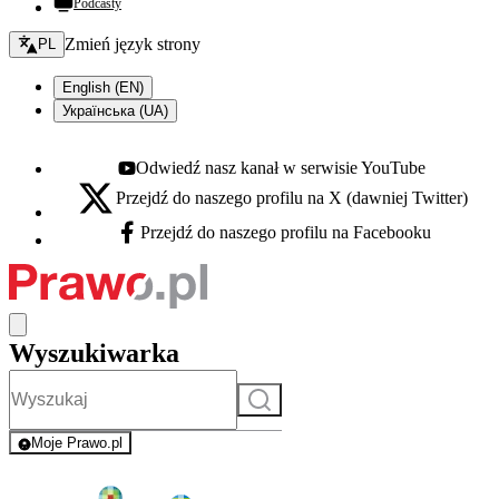
Podcasty
Zmień język - bieżący:
Zmień język strony
PL
English (EN)
Українська (UA)
Odwiedź nasz kanał w serwisie YouTube
Youtube - otwiera się w nowej karcie
Przejdź do naszego profilu na X (dawniej Twitter)
X - otwiera się w nowej karcie
Przejdź do naszego profilu na Facebooku
Facebook - otwiera się w nowej karcie
Wyszukiwarka
Szukaj
Moje Prawo.pl
- rejestracja i logowanie do serwisu