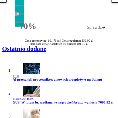
Poprzednia książka
N
70%
Sprawdź
Rabatu
Cena promocyjna: 101,70 zł |
Cena regularna: 339,00 zł
Najniższa cena w ostatnich 30 dniach: 101,70 zł
Ostatnio dodane
05:30
Przejdź do artykułu:
AI przeszkoli pracowników z nowych przepisów o mobbingu
05.08.2026 | 16:02
Przejdź do artykułu:
GUS: W lutym br. mediana wynagrodzeń brutto wyniosła 7690,82 zł