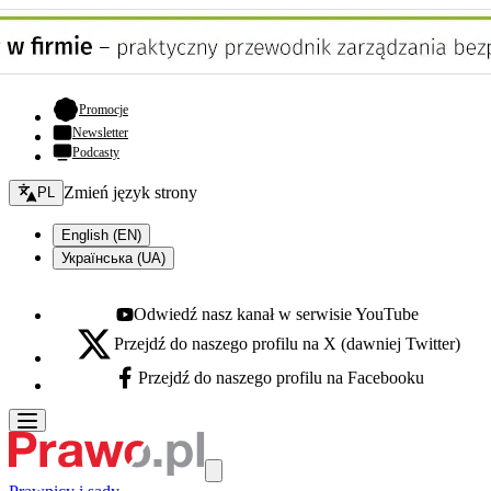
- otwiera się w nowej karcie
Promocje
Newsletter
Podcasty
Zmień język - bieżący:
Zmień język strony
PL
English (EN)
Українська (UA)
Odwiedź nasz kanał w serwisie YouTube
Youtube - otwiera się w nowej karcie
Przejdź do naszego profilu na X (dawniej Twitter)
X - otwiera się w nowej karcie
Przejdź do naszego profilu na Facebooku
Facebook - otwiera się w nowej karcie