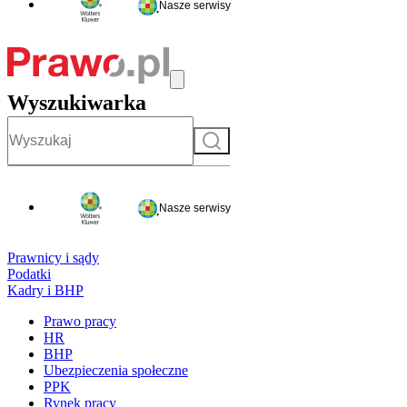
Nasze serwisy
Wyszukiwarka
Szukaj
Nasze serwisy
Prawnicy i sądy
Podatki
Kadry i BHP
Prawo pracy
HR
BHP
Ubezpieczenia społeczne
PPK
Rynek pracy