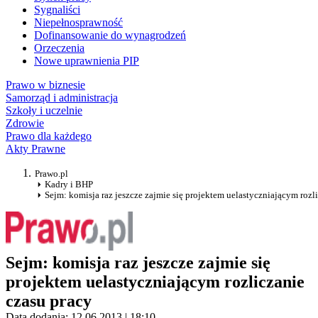
Sygnaliści
Niepełnosprawność
Dofinansowanie do wynagrodzeń
Orzeczenia
Nowe uprawnienia PIP
Prawo w biznesie
Samorząd i administracja
Szkoły i uczelnie
Zdrowie
Prawo dla każdego
Akty Prawne
Prawo.pl
Kadry i BHP
Sejm: komisja raz jeszcze zajmie się projektem uelastyczniającym rozl
Sejm: komisja raz jeszcze zajmie się
projektem uelastyczniającym rozliczanie
czasu pracy
Data dodania: 12.06.2013 | 18:10