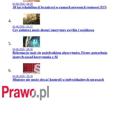
05.08.2026 | 08:58
Przejdź do artykułu:
30 lat rehabilitacji leczniczej w ramach prewencji rentowej ZUS
05.08.2026 | 05:27
Przejdź do artykułu:
Czy żołnierz może dostać emeryturę zwykłą i wojskową
04.08.2026 | 08:38
Przejdź do artykułu:
Rekrutacja staje się pojedynkiem algorytmów. Firmy potrzebują
jasnych zasad korzystania z AI
04.08.2026 | 05:29
Przejdź do artykułu:
Minister nie może zlecać kontroli w indywidualnych sprawach