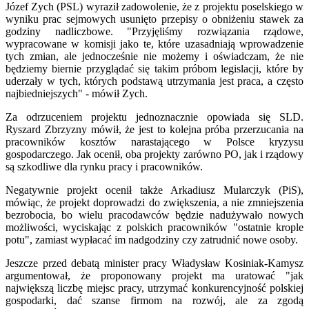
Józef Zych (PSL) wyraził zadowolenie, że z projektu poselskiego w
wyniku prac sejmowych usunięto przepisy o obniżeniu stawek za
godziny nadliczbowe. "Przyjęliśmy rozwiązania rządowe,
wypracowane w komisji jako te, które uzasadniają wprowadzenie
tych zmian, ale jednocześnie nie możemy i oświadczam, że nie
będziemy biernie przyglądać się takim próbom legislacji, które by
uderzały w tych, których podstawą utrzymania jest praca, a często
najbiedniejszych" - mówił Zych.
Za odrzuceniem projektu jednoznacznie opowiada się SLD.
Ryszard Zbrzyzny mówił, że jest to kolejna próba przerzucania na
pracowników kosztów narastającego w Polsce kryzysu
gospodarczego. Jak ocenił, oba projekty zarówno PO, jak i rządowy
są szkodliwe dla rynku pracy i pracowników.
Negatywnie projekt ocenił także Arkadiusz Mularczyk (PiS),
mówiąc, że projekt doprowadzi do zwiększenia, a nie zmniejszenia
bezrobocia, bo wielu pracodawców będzie nadużywało nowych
możliwości, wyciskając z polskich pracowników "ostatnie krople
potu", zamiast wypłacać im nadgodziny czy zatrudnić nowe osoby.
Jeszcze przed debatą minister pracy Władysław Kosiniak-Kamysz
argumentował, że proponowany projekt ma uratować "jak
największą liczbę miejsc pracy, utrzymać konkurencyjność polskiej
gospodarki, dać szanse firmom na rozwój, ale za zgodą