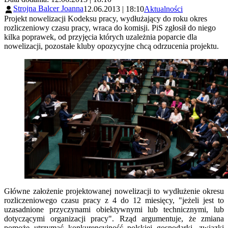
Strojna Balcer Joanna
12.06.2013 | 18:10
Aktualności
Projekt nowelizacji Kodeksu pracy, wydłużający do roku okres
rozliczeniowy czasu pracy, wraca do komisji. PiS zgłosił do niego
kilka poprawek, od przyjęcia których uzależnia poparcie dla
nowelizacji, pozostałe kluby opozycyjne chcą odrzucenia projektu.
Główne założenie projektowanej nowelizacji to wydłużenie okresu
rozliczeniowego czasu pracy z 4 do 12 miesięcy, "jeżeli jest to
uzasadnione przyczynami obiektywnymi lub technicznymi, lub
dotyczącymi organizacji pracy". Rząd argumentuje, że zmiana
pomoże utrzymać konkurencyjność polskiej gospodarki, związki