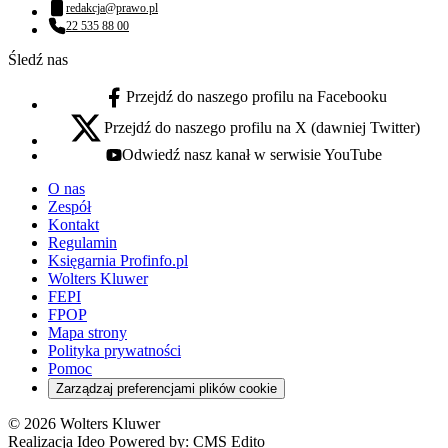
redakcja@prawo.pl
Adres email:
22 535 88 00
Numer telefonu:
Śledź nas
Przejdź do naszego profilu na Facebooku
facebook - otwiera się w nowej karcie
Przejdź do naszego profilu na X (dawniej Twitter)
x - otwiera się w nowej karcie
Odwiedź nasz kanał w serwisie YouTube
youtube - otwiera się w nowej karcie
O nas
Zespół
Kontakt
Regulamin
Księgarnia Profinfo.pl
Wolters Kluwer
FEPI
FPOP
Mapa strony
Polityka prywatności
Pomoc
Zarządzaj preferencjami plików cookie
© 2026 Wolters Kluwer
Realizacja Ideo Powered by:
CMS Edito