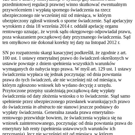
przedmiotowej regulacji prawnej winno skutkować ewentualnym
przywróceniem i wypłatą spornego świadczenia na rzecz
ubezpieczonego nie wcześniej niż od miesiąca, w którym
ubezpieczony zgłosił wniosek o sporne świadczenie. Sąd apelacyjny
wyrokiem z dnia 18 września 2014 r. oddalił apelację organu
rentowego uznając, że wyrok sądu okręgowego odpowiadał prawu,
poza wskazaniem początkowej daty przyznanego świadczenia. Sąd
ten omyłkowo nie dokonał korekty tej daty na listopad 2012 r.
SN po rozpatrzeniu skargi kasacyjnej podkreślił, że zgodnie z art.
100 ust. 1 ustawy emerytalnej prawo do świadczeń określonych w
ustawie powstaje z dniem spełnienia wszystkich warunków
wymaganych do nabycia tego prawa. W myśl art. 129 ust. 1 ustawy
świadczenia wypłaca się jednak poczynając od dnia powstania
prawa do tych świadczeń, ale nie wcześniej niż od miesiąca, w
którym zgłoszono wniosek lub wydano decyzję z urzędu.
Przytoczone przepisy uzależniają początkową datę wypłaty
świadczenia od daty złożenia wniosku o to świadczenie. Stąd samo
spełnienie przez ubezpieczonego przesłanek warunkujących prawo
do świadczenia
in abstracto
nie stanowi jeszcze podstawy do
wypłaty świadczenia. Generalna zasada prawa emerytalno-
rentowego przewiduje bowiem, że świadczenia wypłaca się na
wniosek zainteresowanego, poczynając od dnia powstania prawa do
emerytury lub renty (spełnienia ustawowych warunków ich
przyznania), lecz nie wcześniej niż od miesiąca, w którym