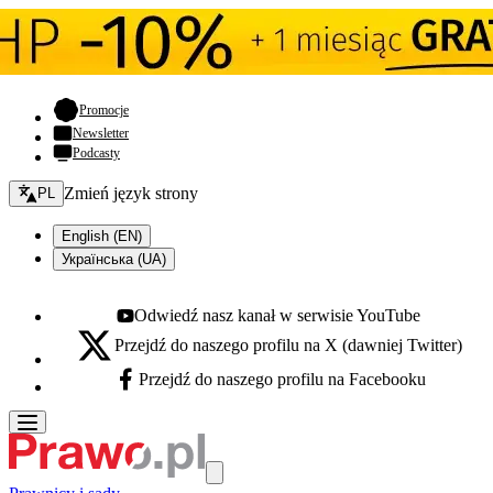
- otwiera się w nowej karcie
Promocje
Newsletter
Podcasty
Zmień język - bieżący:
Zmień język strony
PL
English (EN)
Українська (UA)
Odwiedź nasz kanał w serwisie YouTube
Youtube - otwiera się w nowej karcie
Przejdź do naszego profilu na X (dawniej Twitter)
X - otwiera się w nowej karcie
Przejdź do naszego profilu na Facebooku
Facebook - otwiera się w nowej karcie