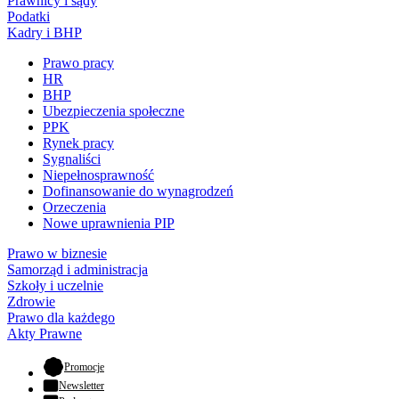
Prawnicy i sądy
Podatki
Kadry i BHP
Prawo pracy
HR
BHP
Ubezpieczenia społeczne
PPK
Rynek pracy
Sygnaliści
Niepełnosprawność
Dofinansowanie do wynagrodzeń
Orzeczenia
Nowe uprawnienia PIP
Prawo w biznesie
Samorząd i administracja
Szkoły i uczelnie
Zdrowie
Prawo dla każdego
Akty Prawne
- otwiera się w nowej karcie
Promocje
Newsletter