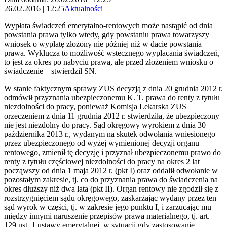
26.02.2016 | 12:25
Aktualności
Wypłata świadczeń emerytalno-rentowych może nastąpić od dnia
powstania prawa tylko wtedy, gdy powstaniu prawa towarzyszy
wniosek o wypłatę złożony nie później niż w dacie powstania
prawa. Wyklucza to możliwość wstecznego wypłacania świadczeń,
to jest za okres po nabyciu prawa, ale przed złożeniem wniosku o
świadczenie – stwierdził SN.
W stanie faktycznym sprawy ZUS decyzją z dnia 20 grudnia 2012 r.
odmówił przyznania ubezpieczonemu K. T. prawa do renty z tytułu
niezdolności do pracy, ponieważ Komisja Lekarska ZUS
orzeczeniem z dnia 11 grudnia 2012 r. stwierdziła, że ubezpieczony
nie jest niezdolny do pracy. Sąd okręgowy wyrokiem z dnia 30
października 2013 r., wydanym na skutek odwołania wniesionego
przez ubezpieczonego od wyżej wymienionej decyzji organu
rentowego, zmienił tę decyzję i przyznał ubezpieczonemu prawo do
renty z tytułu częściowej niezdolności do pracy na okres 2 lat
począwszy od dnia 1 maja 2012 r. (pkt I) oraz oddalił odwołanie w
pozostałym zakresie, tj. co do przyznania prawa do świadczenia na
okres dłuższy niż dwa lata (pkt II). Organ rentowy nie zgodził się z
rozstrzygnięciem sądu okręgowego, zaskarżając wydany przez ten
sąd wyrok w części, tj. w zakresie jego punktu I, i zarzucając mu
między innymi naruszenie przepisów prawa materialnego, tj. art.
129 ust. 1 ustawy emerytalnej, w sytuacji gdy zastosowanie