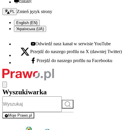
Podcasty
Zmień język - bieżący:
Zmień język strony
PL
English (EN)
Українська (UA)
Odwiedź nasz kanał w serwisie YouTube
Youtube - otwiera się w nowej karcie
Przejdź do naszego profilu na X (dawniej Twitter)
X - otwiera się w nowej karcie
Przejdź do naszego profilu na Facebooku
Facebook - otwiera się w nowej karcie
Wyszukiwarka
Szukaj
Moje Prawo.pl
- rejestracja i logowanie do serwisu