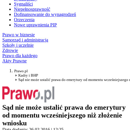
Sygnaliści
Niepełnosprawność
Dofinansowanie do wynagrodzeń
Orzeczenia
Nowe uprawnienia PIP
Prawo w biznesie
Samorząd i administracja
Szkoły i uczelnie
Zdrowie
Prawo dla każdego
Akty Prawne
Prawo.pl
Kadry i BHP
Sąd nie może ustalić prawa do emerytury od momentu wcześniejszego 
Sąd nie może ustalić prawa do emerytury
od momentu wcześniejszego niż złożenie
wniosku
Data dodania: 26.02.2016 | 12:25