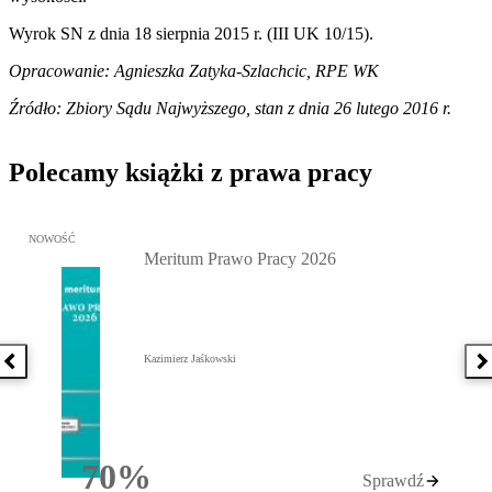
Wyrok SN z dnia 18 sierpnia 2015 r. (III UK 10/15).
Opracowanie: Agnieszka Zatyka-Szlachcic, RPE WK
Źródło: Zbiory Sądu Najwyższego, stan z dnia 26 lutego 2016 r.
Polecamy książki z prawa pracy
Przejdź do: Meritum Prawo Pracy 2026, Kazimierz Jaśkowski - otw
NOWOŚĆ
Meritum Prawo Pracy 2026
Kazimierz Jaśkowski
Poprzednia książka
N
70%
Sprawdź