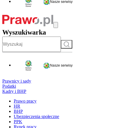
Nasze serwisy
Wyszukiwarka
Szukaj
Nasze serwisy
Prawnicy i sądy
Podatki
Kadry i BHP
Prawo pracy
HR
BHP
Ubezpieczenia społeczne
PPK
Rynek pracy