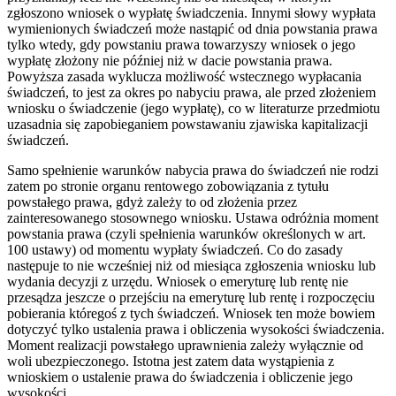
zgłoszono wniosek o wypłatę świadczenia. Innymi słowy wypłata
wymienionych świadczeń może nastąpić od dnia powstania prawa
tylko wtedy, gdy powstaniu prawa towarzyszy wniosek o jego
wypłatę złożony nie później niż w dacie powstania prawa.
Powyższa zasada wyklucza możliwość wstecznego wypłacania
świadczeń, to jest za okres po nabyciu prawa, ale przed złożeniem
wniosku o świadczenie (jego wypłatę), co w literaturze przedmiotu
uzasadnia się zapobieganiem powstawaniu zjawiska kapitalizacji
świadczeń.
Samo spełnienie warunków nabycia prawa do świadczeń nie rodzi
zatem po stronie organu rentowego zobowiązania z tytułu
powstałego prawa, gdyż zależy to od złożenia przez
zainteresowanego stosownego wniosku. Ustawa odróżnia moment
powstania prawa (czyli spełnienia warunków określonych w art.
100 ustawy) od momentu wypłaty świadczeń. Co do zasady
następuje to nie wcześniej niż od miesiąca zgłoszenia wniosku lub
wydania decyzji z urzędu. Wniosek o emeryturę lub rentę nie
przesądza jeszcze o przejściu na emeryturę lub rentę i rozpoczęciu
pobierania któregoś z tych świadczeń. Wniosek ten może bowiem
dotyczyć tylko ustalenia prawa i obliczenia wysokości świadczenia.
Moment realizacji powstałego uprawnienia zależy wyłącznie od
woli ubezpieczonego. Istotna jest zatem data wystąpienia z
wnioskiem o ustalenie prawa do świadczenia i obliczenie jego
wysokości.