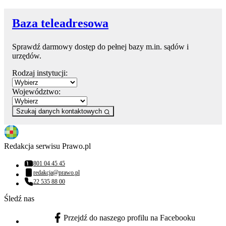
Baza teleadresowa
Sprawdź darmowy dostęp do pełnej bazy m.in. sądów i
urzędów.
Rodzaj instytucji:
Województwo:
Szukaj danych kontaktowych
Redakcja serwisu Prawo.pl
801 04 45 45
Numer telefonu:
redakcja@prawo.pl
Adres email:
22 535 88 00
Numer telefonu:
Śledź nas
Przejdź do naszego profilu na Facebooku
facebook - otwiera się w nowej karcie