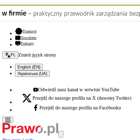
- otwiera się w nowej karcie
Promocje
Newsletter
Podcasty
Zmień język - bieżący:
Zmień język strony
PL
English (EN)
Українська (UA)
Odwiedź nasz kanał w serwisie YouTube
Youtube - otwiera się w nowej karcie
Przejdź do naszego profilu na X (dawniej Twitter)
X - otwiera się w nowej karcie
Przejdź do naszego profilu na Facebooku
Facebook - otwiera się w nowej karcie