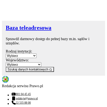
Baza teleadresowa
Sprawdź darmowy dostęp do pełnej bazy m.in. sądów i
urzędów.
Rodzaj instytucji:
Województwo:
Szukaj danych kontaktowych
Redakcja serwisu Prawo.pl
801 04 45 45
Numer telefonu:
redakcja@prawo.pl
Adres email:
22 535 88 00
Numer telefonu: