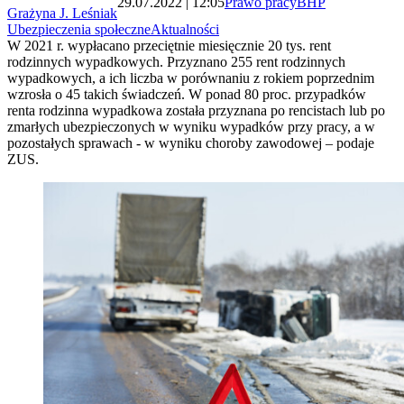
29.07.2022 | 12:05
Prawo pracy
BHP
Grażyna J. Leśniak
Ubezpieczenia społeczne
Aktualności
W 2021 r. wypłacano przeciętnie miesięcznie 20 tys. rent
rodzinnych wypadkowych. Przyznano 255 rent rodzinnych
wypadkowych, a ich liczba w porównaniu z rokiem poprzednim
wzrosła o 45 takich świadczeń. W ponad 80 proc. przypadków
renta rodzinna wypadkowa została przyznana po rencistach lub po
zmarłych ubezpieczonych w wyniku wypadków przy pracy, a w
pozostałych sprawach - w wyniku choroby zawodowej – podaje
ZUS.