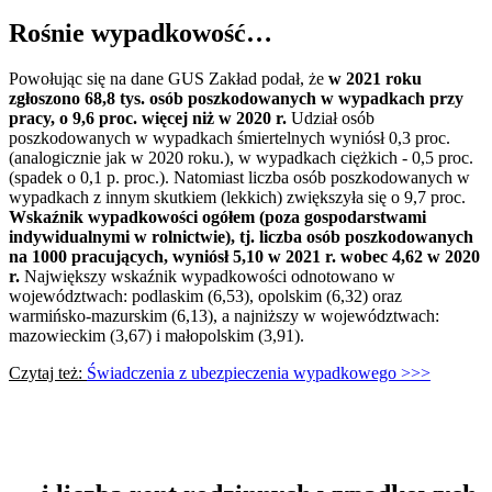
Rośnie wypadkowość…
Powołując się na dane GUS Zakład podał, że
w 2021 roku
zgłoszono 68,8 tys. osób poszkodowanych w wypadkach przy
pracy, o 9,6 proc. więcej niż w 2020 r.
Udział osób
poszkodowanych w wypadkach śmiertelnych wyniósł 0,3 proc.
(analogicznie jak w 2020 roku.), w wypadkach ciężkich - 0,5 proc.
(spadek o 0,1 p. proc.). Natomiast liczba osób poszkodowanych w
wypadkach z innym skutkiem (lekkich) zwiększyła się o 9,7 proc.
Wskaźnik wypadkowości ogółem (poza gospodarstwami
indywidualnymi w rolnictwie), tj. liczba osób poszkodowanych
na 1000 pracujących, wyniósł 5,10 w 2021 r. wobec 4,62 w 2020
r.
Największy wskaźnik wypadkowości odnotowano w
województwach: podlaskim (6,53), opolskim (6,32) oraz
warmińsko-mazurskim (6,13), a najniższy w województwach:
mazowieckim (3,67) i małopolskim (3,91).
Czytaj też:
Świadczenia z ubezpieczenia wypadkowego >>>