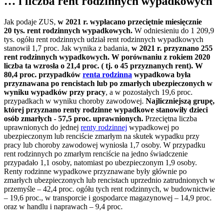
… i liczba rent rodzinnych wypadkowych
Jak podaje ZUS,
w 2021 r. wypłacano przeciętnie miesięcznie
20 tys. rent rodzinnych wypadkowych.
W odniesieniu do 1 209,9
tys. ogółu rent rodzinnych udział rent rodzinnych wypadkowych
stanowił 1,7 proc. Jak wynika z badania,
w 2021 r. przyznano 255
rent rodzinnych wypadkowych. W porównaniu z rokiem 2020
liczba ta wzrosła o 21,4 proc. ( tj. o 45 przyznanych rent). W
80,4 proc. przypadków
renta rodzinna
wypadkowa była
przyznawana po rencistach lub po zmarłych ubezpieczonych w
wyniku wypadków przy pracy
, a w pozostałych 19,6 proc.
przypadkach w wyniku choroby zawodowej.
Najliczniejszą grupę,
której przyznano renty rodzinne wypadkowe stanowiły dzieci
osób zmarłych - 57,5 proc. uprawnionych.
Przeciętna liczba
uprawnionych do jednej
renty rodzinnej
wypadkowej po
ubezpieczonym lub renciście zmarłym na skutek wypadku przy
pracy lub choroby zawodowej wyniosła 1,7 osoby. W przypadku
rent rodzinnych po zmarłym renciście na jedno świadczenie
przypadało 1,1 osoby, natomiast po ubezpieczonym 1,9 osoby.
Renty rodzinne wypadkowe przyznawane były głównie po
zmarłych ubezpieczonych lub rencistach uprzednio zatrudnionych w
przemyśle – 42,4 proc. ogółu tych rent rodzinnych, w budownictwie
– 19,6 proc., w transporcie i gospodarce magazynowej – 14,9 proc.
oraz w handlu i naprawach – 9,4 proc.