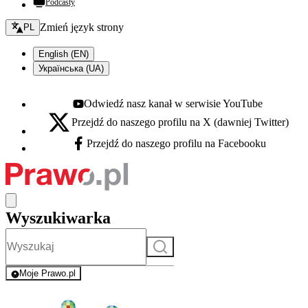
Podcasty
Zmień język - bieżący:
Zmień język strony
PL
English (EN)
Українська (UA)
Odwiedź nasz kanał w serwisie YouTube
Youtube - otwiera się w nowej karcie
Przejdź do naszego profilu na X (dawniej Twitter)
X - otwiera się w nowej karcie
Przejdź do naszego profilu na Facebooku
Facebook - otwiera się w nowej karcie
Wyszukiwarka
Szukaj
Moje Prawo.pl
- rejestracja i logowanie do serwisu