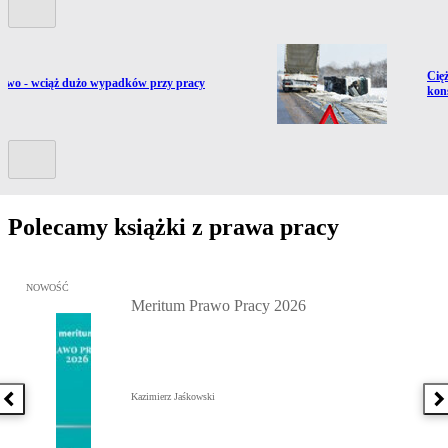
Prze
Cię
ź do artykułu:
ctwo - wciąż dużo wypadków przy pracy
kon
Kolejny slide
Polecamy książki z prawa pracy
Przejdź do: Meritum Prawo Pracy 2026, Kazimierz Jaśkowski - otw
NOWOŚĆ
Meritum Prawo Pracy 2026
Kazimierz Jaśkowski
Poprzednia książka
N