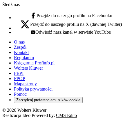
Śledź nas
Przejdź do naszego profilu na Facebooku
facebook - otwiera się w nowej karcie
Przejdź do naszego profilu na X (dawniej Twitter)
x - otwiera się w nowej karcie
Odwiedź nasz kanał w serwisie YouTube
youtube - otwiera się w nowej karcie
O nas
Zespół
Kontakt
Regulamin
Księgarnia Profinfo.pl
Wolters Kluwer
FEPI
FPOP
Mapa strony
Polityka prywatności
Pomoc
Zarządzaj preferencjami plików cookie
© 2026 Wolters Kluwer
Realizacja Ideo Powered by:
CMS Edito