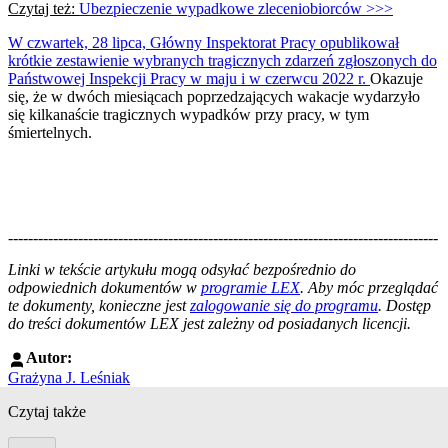
Czytaj też:
Ubezpieczenie wypadkowe zleceniobiorców >>>
W czwartek, 28 lipca, Główny Inspektorat Pracy opublikował
krótkie zestawienie wybranych tragicznych zdarzeń zgłoszonych do
Państwowej Inspekcji Pracy w maju i w czerwcu 2022 r.
Okazuje
się, że w dwóch miesiącach poprzedzających wakacje wydarzyło
się kilkanaście tragicznych wypadków przy pracy, w tym
śmiertelnych.
--------------------------------------------------------------------------------------
--------------------------------------------------------
Linki w tekście artykułu mogą odsyłać bezpośrednio do
odpowiednich dokumentów w
programie LEX
. Aby móc przeglądać
te dokumenty, konieczne jest
zalogowanie się do programu
. Dostęp
do treści dokumentów LEX jest zależny od posiadanych licencji.
Autor:
Grażyna J. Leśniak
Czytaj także
Poprzedni slide