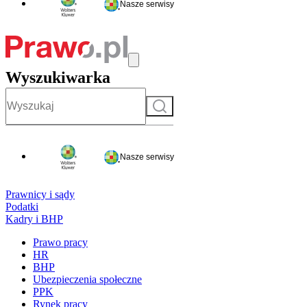
Nasze serwisy
Wyszukiwarka
Szukaj
Nasze serwisy
Prawnicy i sądy
Podatki
Kadry i BHP
Prawo pracy
HR
BHP
Ubezpieczenia społeczne
PPK
Rynek pracy