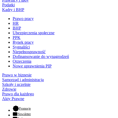
Prawnicy i sądy
Podatki
Kadry i BHP
Prawo pracy
HR
BHP
Ubezpieczenia społeczne
PPK
Rynek pracy
Sygnaliści
Niepełnosprawność
Dofinansowanie do wynagrodzeń
Orzeczenia
Nowe uprawnienia PIP
Prawo w biznesie
Samorząd i administracja
Szkoły i uczelnie
Zdrowie
Prawo dla każdego
Akty Prawne
- otwiera się w nowej karcie
Promocje
Newsletter