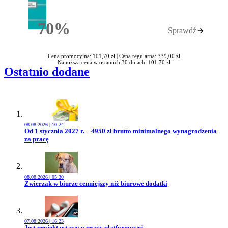
70%
Sprawdź
Rabatu
Cena promocyjna: 101,70 zł |
Cena regularna: 339,00 zł
Najniższa cena w ostatnich 30 dniach: 101,70 zł
Ostatnio dodane
08.08.2026 | 10:24
Przejdź do artykułu:
Od 1 stycznia 2027 r. – 4950 zł brutto minimalnego wynagrodzenia
za pracę
08.08.2026 | 05:30
Przejdź do artykułu:
Zwierzak w biurze cenniejszy niż biurowe dodatki
07.08.2026 | 16:23
Przejdź do artykułu:
Jest projekt ustawy o pracy platformowej