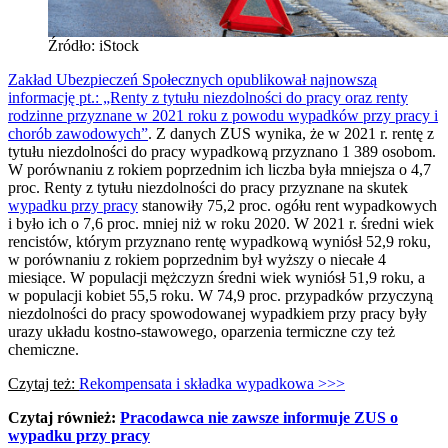
Źródło: iStock
Zakład Ubezpieczeń Społecznych opublikował najnowszą
informację pt.: „Renty z tytułu niezdolności do pracy oraz renty
rodzinne przyznane w 2021 roku z powodu wypadków przy pracy i
chorób zawodowych”
. Z danych ZUS wynika, że w 2021 r. rentę z
tytułu niezdolności do pracy wypadkową przyznano 1 389 osobom.
W porównaniu z rokiem poprzednim ich liczba była mniejsza o 4,7
proc. Renty z tytułu niezdolności do pracy przyznane na skutek
wypadku przy pracy
stanowiły 75,2 proc. ogółu rent wypadkowych
i było ich o 7,6 proc. mniej niż w roku 2020. W 2021 r. średni wiek
rencistów, którym przyznano rentę wypadkową wyniósł 52,9 roku,
w porównaniu z rokiem poprzednim był wyższy o niecałe 4
miesiące. W populacji mężczyzn średni wiek wyniósł 51,9 roku, a
w populacji kobiet 55,5 roku. W 74,9 proc. przypadków przyczyną
niezdolności do pracy spowodowanej wypadkiem przy pracy były
urazy układu kostno-stawowego, oparzenia termiczne czy też
chemiczne.
Czytaj też:
Rekompensata i składka wypadkowa >>>
Czytaj również:
Pracodawca nie zawsze informuje ZUS o
wypadku przy pracy