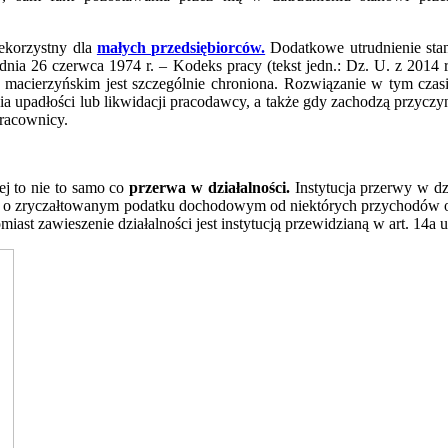
iekorzystny dla
małych przedsiębiorców.
Dodatkowe utrudnienie sta
dnia 26 czerwca 1974 r. – Kodeks pracy (tekst jedn.: Dz. U. z 2014 r
e macierzyńskim jest szczególnie chroniona. Rozwiązanie w tym cza
nia upadłości lub likwidacji pracodawcy, a także gdy zachodzą przyc
racownicy.
j to nie to samo co
przerwa w działalności.
Instytucja przerwy w dzi
 r. o zryczałtowanym podatku dochodowym od niektórych przychodów o
iast zawieszenie działalności jest instytucją przewidzianą w art. 14a u