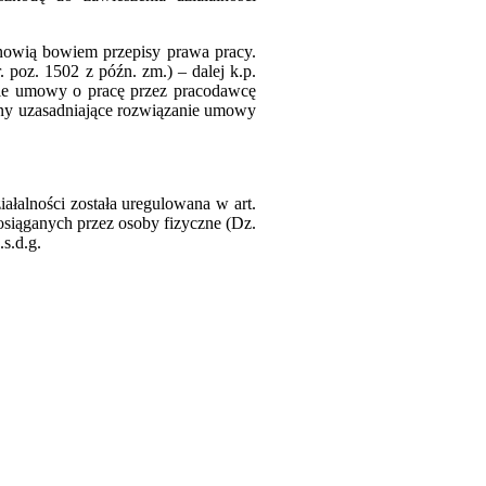
nowią bowiem przepisy prawa pracy.
. poz. 1502 z późn. zm.) – dalej k.p.
sie umowy o pracę przez pracodawcę
zyny uzasadniające rozwiązanie umowy
ałalności została uregulowana w art.
siąganych przez osoby fizyczne (Dz.
.s.d.g.