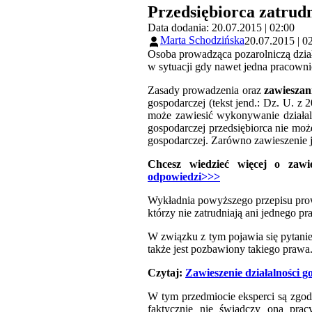
Przedsiębiorca zatrudn
Data dodania: 20.07.2015 | 02:00
Marta Schodzińska
20.07.2015 | 0
Osoba prowadząca pozarolniczą dział
w sytuacji gdy nawet jedna pracowni
Zasady prowadzenia oraz
zawieszani
gospodarczej (tekst jend.: Dz. U. z 2
może zawiesić wykonywanie działaln
gospodarczej przedsiębiorca nie moż
gospodarczej. Zarówno zawieszenie j
Chcesz wiedzieć więcej o zawi
odpowiedzi>>>
Wykładnia powyższego przepisu prowa
którzy nie zatrudniają ani jednego p
W związku z tym pojawia się pytani
także jest pozbawiony takiego prawa
Czytaj:
Zawieszenie działalności 
W tym przedmiocie eksperci są zgodn
faktycznie nie świadczy ona prac