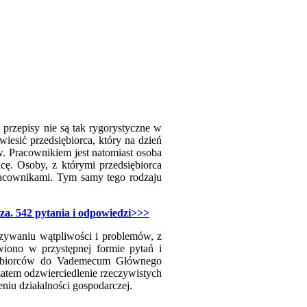
 przepisy nie są tak rygorystyczne w
iesić przedsiębiorca, który na dzień
ów. Pracownikiem jest natomiast osoba
ę. Osoby, z którymi przedsiębiorca
racownikami. Tym samy tego rodzaju
za. 542 pytania i odpowiedzi>>>
zywaniu wątpliwości i problemów, z
wiono w przystępnej formie pytań i
dsiębiorców do Vademecum Głównego
atem odzwierciedlenie rzeczywistych
iu działalności gospodarczej.