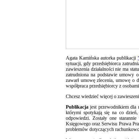
Agata Kamińska autorka publikacji
sytuacji, gdy przedsiębiorca zatrud
zawieszenia działalności nie ma stat
zatrudniona na podstawie umowy o 
zawarł umowę zlecenia, umowę o dz
współpraca przedsiębiorcy z osobami 
Chcesz wiedzieć więcej o zawieszen
Publikacja
jest przewodnikiem dla 
którymi spotykają się na co dzień
odpowiedzi. Zostały one staranni
Księgowego oraz Serwisu Prawa Prac
problemów dotyczących rachunkowośc