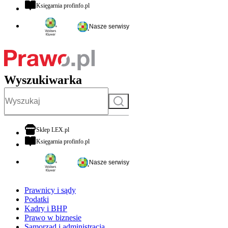
otwiera się w nowej karcie
Księgarnia profinfo.pl
Nasze serwisy
Wyszukiwarka
Szukaj
otwiera się w nowej karcie
Sklep LEX.pl
otwiera się w nowej karcie
Księgarnia profinfo.pl
Nasze serwisy
Prawnicy i sądy
Podatki
Kadry i BHP
Prawo w biznesie
Samorząd i administracja