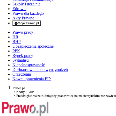
Szkoły i uczelnie
Zdrowie
Prawo dla każdego
Akty Prawne
Moje Prawo.pl
- rejestracja i logowanie do serwisu
Prawo pracy
HR
BHP
Ubezpieczenia społeczne
PPK
Rynek pracy
Sygnaliści
Niepełnosprawność
Dofinansowanie do wynagrodzeń
Orzeczenia
Nowe uprawnienia PIP
Prawo.pl
Kadry i BHP
Przedsiębiorca zatrudniający pracownicę na macierzyńskim nie zawiesi