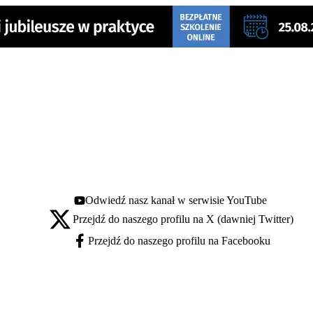
Odwiedź nasz kanał w serwisie YouTube
Youtube - otwiera się w nowej karcie
Przejdź do naszego profilu na X (dawniej Twitter)
X - otwiera się w nowej karcie
Przejdź do naszego profilu na Facebooku
Facebook - otwiera się w nowej karcie