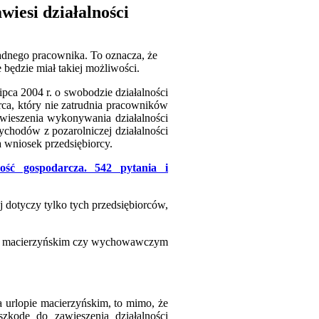
iesi działalności
żadnego pracownika. To oznacza, że
będzie miał takiej możliwości.
ipca 2004 r. o swobodzie działalności
iorca, który nie zatrudnia pracowników
awieszenia wykonywania działalności
ychodów z pozarolniczej działalności
 wniosek przedsiębiorcy.
ność gospodarcza. 542 pytania i
 dotyczy tylko tych przedsiębiorców,
opie macierzyńskim czy wychowawczym
a urlopie macierzyńskim, to mimo, że
zkodę do zawieszenia działalności