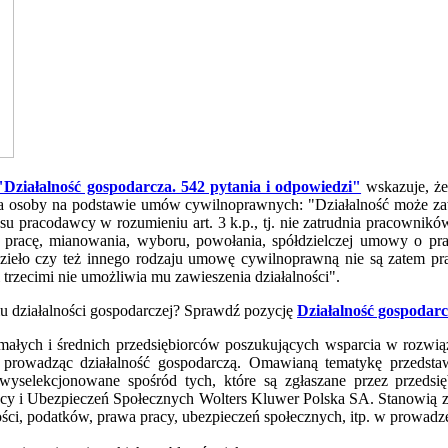
"Działalność gospodarcza. 542 pytania i odpowiedzi"
wskazuje, że
nia osoby na podstawie umów cywilnoprawnych: "Działalność może zaw
usu pracodawcy w rozumieniu art. 3 k.p., tj. nie zatrudnia pracownik
pracę, mianowania, wyboru, powołania, spółdzielczej umowy o prac
ieło czy też innego rodzaju umowę cywilnoprawną nie są zatem p
trzecimi nie umożliwia mu zawieszenia działalności".
iu działalności gospodarczej? Sprawdź pozycję
Działalność gospodarc
małych i średnich przedsiębiorców poszukujących wsparcia w rozwią
, prowadząc działalność gospodarczą. Omawianą tematykę przedsta
e wyselekcjonowane spośród tych, które są zgłaszane przez prze
y i Ubezpieczeń Społecznych Wolters Kluwer Polska SA. Stanowią z
i, podatków, prawa pracy, ubezpieczeń społecznych, itp. w prowadzen