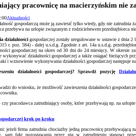
iający pracownicę na macierzyńskim nie zaw
2:00
Aktualności
alność gospodarczą może ją zawiesić tylko wtedy, gdy nie zatrudnia 
ca przebywa na urlopie związanym z rodzicielstwem przedsiębiorca nie 
a działalności
gospodarczej zostały uregulowane w ustawie z dnia 2 l
015 r. poz. 584) - dalej u.s.d.g. Zgodnie z art. 14a u.s.d.g. przedsięb
ości gospodarczej na okres od 30 dni do 24 miesięcy. W okresie z
e wykonywać działalności gospodarczej a także osiągać bieżących prz
aki i wznowienie wykonywania działalności gospodarczej następuje na
eszeniu działalności gospodarczej? Sprawdź pozycję
Działal
dzi do wniosku, że możliwość zawieszenia działalności gospodarczej
racownika.
e czy pracodawca zatrudniający osoby, które przebywają np. na url
.
gospodarczej krok po kroku
i: jeżeli firma zatrudnia chociażby jedną pracownicę przebywającą n
y, sam fakt pozostawania przez nią w zatrudnieniu stanowi przes