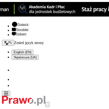
- otwiera się w nowej karcie
Promocje
Newsletter
Podcasty
Zmień język - bieżący:
Zmień język strony
PL
English (EN)
Українська (UA)