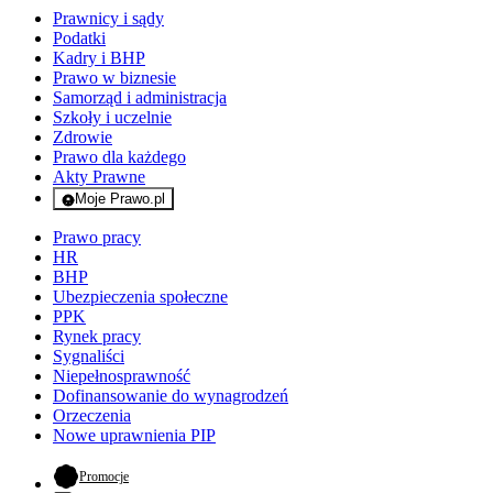
Prawnicy i sądy
Podatki
Kadry i BHP
Prawo w biznesie
Samorząd i administracja
Szkoły i uczelnie
Zdrowie
Prawo dla każdego
Akty Prawne
Moje Prawo.pl
- rejestracja i logowanie do serwisu
Prawo pracy
HR
BHP
Ubezpieczenia społeczne
PPK
Rynek pracy
Sygnaliści
Niepełnosprawność
Dofinansowanie do wynagrodzeń
Orzeczenia
Nowe uprawnienia PIP
- otwiera się w nowej karcie
Promocje