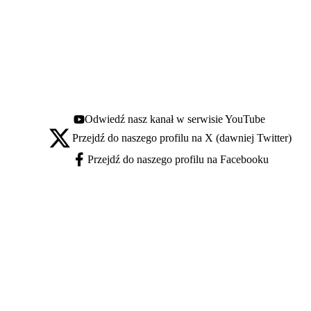
Odwiedź nasz kanał w serwisie YouTube
Youtube - otwiera się w nowej karcie
Przejdź do naszego profilu na X (dawniej Twitter)
X - otwiera się w nowej karcie
Przejdź do naszego profilu na Facebooku
Facebook - otwiera się w nowej karcie