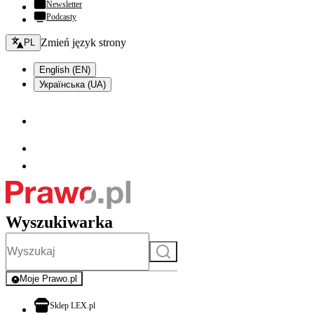
Newsletter
Podcasty
Zmień język - bieżący:
Zmień język strony
PL
English (EN)
Українська (UA)
Wyszukiwarka
Szukaj
Moje Prawo.pl
- rejestracja i logowanie do serwisu
otwiera się w nowej karcie
Sklep LEX.pl