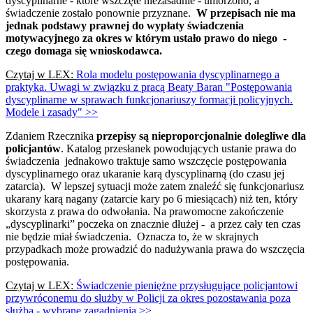
dyscyplinarne - które wszczęte niezasadnie - umorzono, a
świadczenie zostało ponownie przyznane.
W przepisach nie ma
jednak podstawy prawnej do wypłaty świadczenia
motywacyjnego za okres w którym ustało prawo do niego -
czego domaga się wnioskodawca.
Czytaj w LEX:
Rola modelu postępowania dyscyplinarnego a
praktyka. Uwagi w związku z pracą Beaty Baran "Postępowania
dyscyplinarne w sprawach funkcjonariuszy formacji policyjnych.
Modele i zasady" >>
Zdaniem Rzecznika
przepisy są nieproporcjonalnie dolegliwe dla
policjantów
. Katalog przesłanek powodujących ustanie prawa do
świadczenia jednakowo traktuje samo wszczęcie postępowania
dyscyplinarnego oraz ukaranie karą dyscyplinarną (do czasu jej
zatarcia). W lepszej sytuacji może zatem znaleźć się funkcjonariusz
ukarany karą nagany (zatarcie kary po 6 miesiącach) niż ten, który
skorzysta z prawa do odwołania. Na prawomocne zakończenie
„dyscyplinarki” poczeka on znacznie dłużej - a przez cały ten czas
nie będzie miał świadczenia. Oznacza to, że w skrajnych
przypadkach może prowadzić do nadużywania prawa do wszczęcia
postępowania.
Czytaj w LEX:
Świadczenie pieniężne przysługujące policjantowi
przywróconemu do służby w Policji za okres pozostawania poza
służbą - wybrane zagadnienia >>