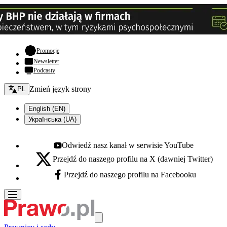
- otwiera się w nowej karcie
Promocje
Newsletter
Podcasty
Zmień język - bieżący:
Zmień język strony
PL
English (EN)
Українська (UA)
Odwiedź nasz kanał w serwisie YouTube
Youtube - otwiera się w nowej karcie
Przejdź do naszego profilu na X (dawniej Twitter)
X - otwiera się w nowej karcie
Przejdź do naszego profilu na Facebooku
Facebook - otwiera się w nowej karcie