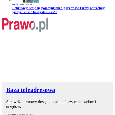
04.08.2026 | 08:38
Przejdź do artykułu:
Rekrutacja staje się pojedynkiem algorytmów. Firmy potrzebują
jasnych zasad korzystania z AI
Baza teleadresowa
Sprawdź darmowy dostęp do pełnej bazy m.in. sądów i
urzędów.