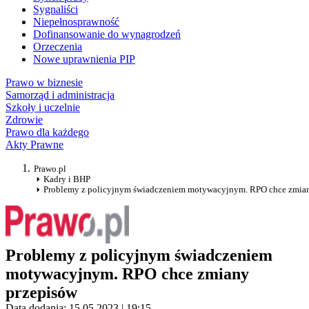
Sygnaliści
Niepełnosprawność
Dofinansowanie do wynagrodzeń
Orzeczenia
Nowe uprawnienia PIP
Prawo w biznesie
Samorząd i administracja
Szkoły i uczelnie
Zdrowie
Prawo dla każdego
Akty Prawne
Prawo.pl
Kadry i BHP
Problemy z policyjnym świadczeniem motywacyjnym. RPO chce zmia
Problemy z policyjnym świadczeniem
motywacyjnym. RPO chce zmiany
przepisów
Data dodania: 15.05.2023 | 19:15