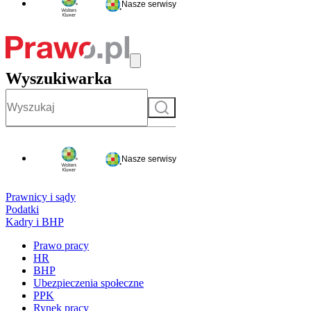
Nasze serwisy
Wyszukiwarka
Szukaj
Nasze serwisy
Prawnicy i sądy
Podatki
Kadry i BHP
Prawo pracy
HR
BHP
Ubezpieczenia społeczne
PPK
Rynek pracy