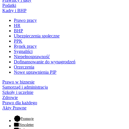
Prawnicy i sądy
Podatki
Kadry i BHP
Prawo pracy
HR
BHP
Ubezpieczenia społeczne
PPK
Rynek pracy
Sygnaliści
Niepełnosprawność
Dofinansowanie do wynagrodzeń
Orzeczenia
Nowe uprawnienia PIP
Prawo w biznesie
Samorząd i administracja
Szkoły i uczelnie
Zdrowie
Prawo dla każdego
Akty Prawne
- otwiera się w nowej karcie
Promocje
Newsletter