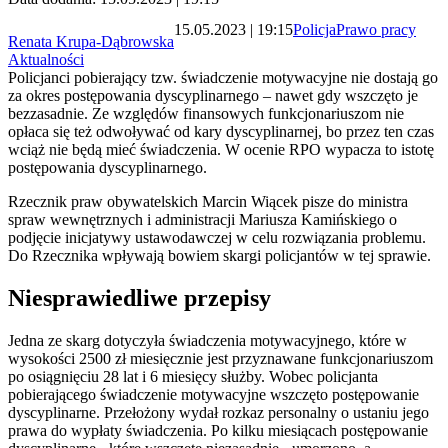
15.05.2023 | 19:15
Policja
Prawo pracy
Renata Krupa-Dąbrowska
Aktualności
Policjanci pobierający tzw. świadczenie motywacyjne nie dostają go
za okres postępowania dyscyplinarnego – nawet gdy wszczęto je
bezzasadnie. Ze względów finansowych funkcjonariuszom nie
opłaca się też odwoływać od kary dyscyplinarnej, bo przez ten czas
wciąż nie będą mieć świadczenia. W ocenie RPO wypacza to istotę
postępowania dyscyplinarnego.
Rzecznik praw obywatelskich Marcin Wiącek pisze do ministra
spraw wewnętrznych i administracji Mariusza Kamińskiego o
podjęcie inicjatywy ustawodawczej w celu rozwiązania problemu.
Do Rzecznika wpływają bowiem skargi policjantów w tej sprawie.
Niesprawiedliwe przepisy
Jedna ze skarg dotyczyła świadczenia motywacyjnego, które w
wysokości 2500 zł miesięcznie jest przyznawane funkcjonariuszom
po osiągnięciu 28 lat i 6 miesięcy służby. Wobec policjanta
pobierającego świadczenie motywacyjne wszczęto postępowanie
dyscyplinarne. Przełożony wydał rozkaz personalny o ustaniu jego
prawa do wypłaty świadczenia. Po kilku miesiącach postępowanie