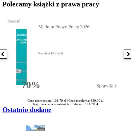
Polecamy książki z prawa pracy
Przejdź do: Meritum Prawo Pracy 2026, Kazimierz Jaśkowski - otw
NOWOŚĆ
Meritum Prawo Pracy 2026
Kazimierz Jaśkowski
Poprzednia książka
N
70%
Sprawdź
Rabatu
Cena promocyjna: 101,70 zł |
Cena regularna: 339,00 zł
Najniższa cena w ostatnich 30 dniach: 101,70 zł
Ostatnio dodane