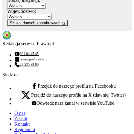
Rodzaj instytucji:
Województwo:
Szukaj danych kontaktowych
Redakcja serwisu Prawo.pl
801 04 45 45
Numer telefonu:
redakcja@prawo.pl
Adres email:
22 535 88 00
Numer telefonu:
Śledź nas
Przejdź do naszego profilu na Facebooku
facebook - otwiera się w nowej karcie
Przejdź do naszego profilu na X (dawniej Twitter)
x - otwiera się w nowej karcie
Odwiedź nasz kanał w serwisie YouTube
youtube - otwiera się w nowej karcie
O nas
Zespół
Kontakt
Regulamin