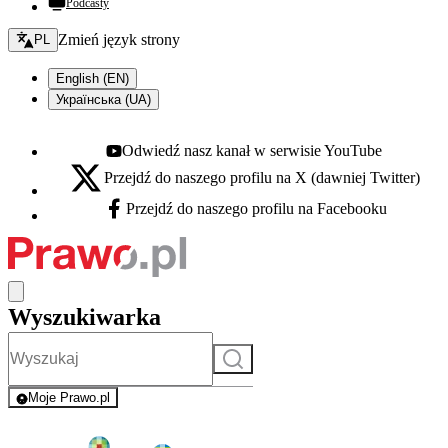
Podcasty
Zmień język - bieżący:
Zmień język strony
PL
English (EN)
Українська (UA)
Odwiedź nasz kanał w serwisie YouTube
Youtube - otwiera się w nowej karcie
Przejdź do naszego profilu na X (dawniej Twitter)
X - otwiera się w nowej karcie
Przejdź do naszego profilu na Facebooku
Facebook - otwiera się w nowej karcie
Wyszukiwarka
Szukaj
Moje Prawo.pl
- rejestracja i logowanie do serwisu