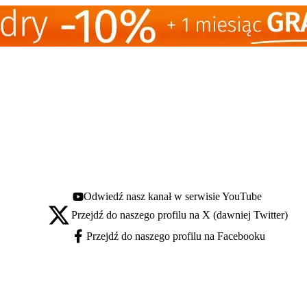
Odwiedź nasz kanał w serwisie YouTube
Youtube - otwiera się w nowej karcie
Przejdź do naszego profilu na X (dawniej Twitter)
X - otwiera się w nowej karcie
Przejdź do naszego profilu na Facebooku
Facebook - otwiera się w nowej karcie