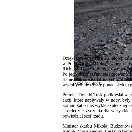
Dzięki sprawnej akcji 25 ratownik
w Polkowicach (Dolnośląskie), nale
Richtera. Doszło do niego we wtor
Po jego zakończeniu ewakuowano 22 g
stanie. Natomiast 19 innych górnik
Źródło: iStock
wydobywanie trwały ponad siedem god
Premier Donald Tusk podkreślał w r
akcji, które napływały w nocy, były
komunikat o niezwykle skutecznej ak
i serdeczne życzenia dla wszystkich
powiedział szef rządu.
Minister skarbu Mikołaj Budzanowsk
Rudna Mirosławowi Laskowskiemu