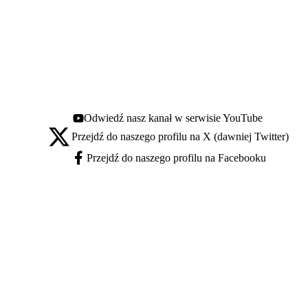
Odwiedź nasz kanał w serwisie YouTube
Youtube - otwiera się w nowej karcie
Przejdź do naszego profilu na X (dawniej Twitter)
X - otwiera się w nowej karcie
Przejdź do naszego profilu na Facebooku
Facebook - otwiera się w nowej karcie