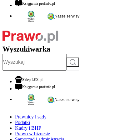
otwiera się w nowej karcie
Księgarnia profinfo.pl
Nasze serwisy
Wyszukiwarka
Szukaj
otwiera się w nowej karcie
Sklep LEX.pl
otwiera się w nowej karcie
Księgarnia profinfo.pl
Nasze serwisy
Prawnicy i sądy
Podatki
Kadry i BHP
Prawo w biznesie
Samorząd i administracja