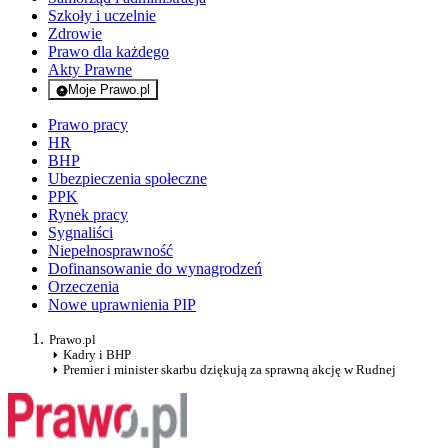
Szkoły i uczelnie
Zdrowie
Prawo dla każdego
Akty Prawne
Moje Prawo.pl
- rejestracja i logowanie do serwisu
Prawo pracy
HR
BHP
Ubezpieczenia społeczne
PPK
Rynek pracy
Sygnaliści
Niepełnosprawność
Dofinansowanie do wynagrodzeń
Orzeczenia
Nowe uprawnienia PIP
Prawo.pl
Kadry i BHP
Premier i minister skarbu dziękują za sprawną akcję w Rudnej