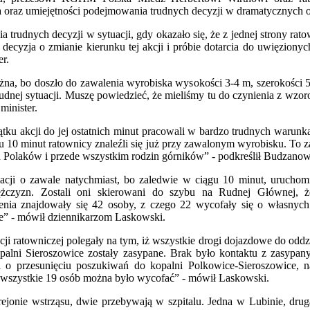
nia oraz umiejętności podejmowania trudnych decyzji w dramatycznych 
 trudnych decyzji w sytuacji, gdy okazało się, że z jednej strony ra
decyzja o zmianie kierunku tej akcji i próbie dotarcia do uwięzionych
er.
żna, bo doszło do zawalenia wyrobiska wysokości 3-4 m, szerokości 
rudnej sytuacji. Muszę powiedzieć, że mieliśmy tu do czynienia z wzoro
minister.
ątku akcji do jej ostatnich minut pracowali w bardzo trudnych warun
 10 minut ratownicy znaleźli się już przy zawalonym wyrobisku. To z
 Polaków i przede wszystkim rodzin górników” - podkreślił Budzanow
cji o zawale natychmiast, bo zaledwie w ciągu 10 minut, uruchomi
mężczyzn. Zostali oni skierowani do szybu na Rudnej Głównej,
nia znajdowały się 42 osoby, z czego 22 wycofały się o własnych 
le” - mówił dziennikarzom Laskowski.
cji ratowniczej polegały na tym, iż wszystkie drogi dojazdowe do oddzia
palni Sieroszowice zostały zasypane. Brak było kontaktu z zasypan
ji o przesunięciu poszukiwań do kopalni Polkowice-Sieroszowice, 
e wszystkie 19 osób można było wycofać” - mówił Laskowski.
rejonie wstrząsu, dwie przebywają w szpitalu. Jedna w Lubinie, dr