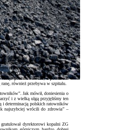
ości 950 metrów w kopalni ZG Rudna
 wstrząsie, prawie 5 stopni w skali
nym rejonie pracowało 42 górników.
rafił do szpitala, ale jest w dobrym
u. Akcja poszukiwawcza, a potem ich
 ranę, również przebywa w szpitalu.
towników”. Jak mówił, doniesienia o
rzyć i z wielką ulgą przyjęliśmy ten
ą i determinacją polskich ratowników
ak najszybciej wrócili do zdrowia” –
i gratulował dyrektorowi kopalni ZG
ownikom górniczym bardzo dobrej