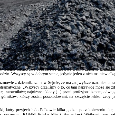
ów udało się wydobyć spod ziemi 19 górników uwięzionych na głębok
żącej do KGHM Polska Miedź SA. Górnicy zostali zasypani po silnym
ek późnym wieczorem, po godz. 22. W momencie wstrząsu w zagrożo
órników, którzy wydostali się o własnych siłach. Tylko jeden z nich t
ów zostało odciętych i początkowo nie było z nimi żadnego kontakt
zin. Wszyscy są w dobrym stanie, jedynie jeden z nich ma niewielką
ozmowie z dziennikarzami w Sejmie, że ma „najwyższe uznanie dla ra
 dramatyczne. „Wszyscy drżeliśmy o to, co tam naprawdę może się zda
cji ratowników; najniższe ukłony (...) przed profesjonalizmem, odwag
 górników, którzy zostali poszkodowani, na szczęście lekko, żeby j
i, który przyjechał do Polkowic kilka godzin po zakończeniu akcj
, prezesowi KGHM Polska Miedź Herbertowi Wirthowi oraz rat