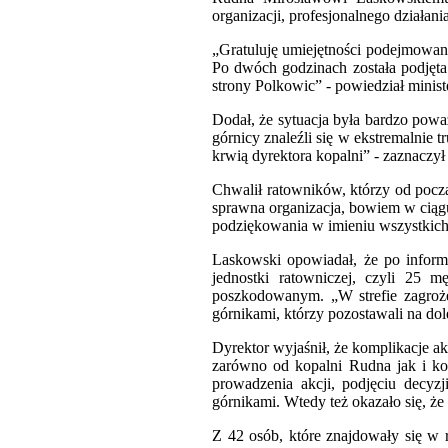
organizacji, profesjonalnego działa
„Gratuluję umiejętności podejmowania
Po dwóch godzinach została podjęta 
strony Polkowic” - powiedział minist
Dodał, że sytuacja była bardzo powa
górnicy znaleźli się w ekstremalnie t
krwią dyrektora kopalni” - zaznaczył 
Chwalił ratowników, którzy od pocz
sprawna organizacja, bowiem w ciągu
podziękowania w imieniu wszystkich
Laskowski opowiadał, że po informa
jednostki ratowniczej, czyli 25 
poszkodowanym. „W strefie zagroże
górnikami, którzy pozostawali na do
Dyrektor wyjaśnił, że komplikacje ak
zarówno od kopalni Rudna jak i ko
prowadzenia akcji, podjęciu decyz
górnikami. Wtedy też okazało się, ż
Z 42 osób, które znajdowały się w 