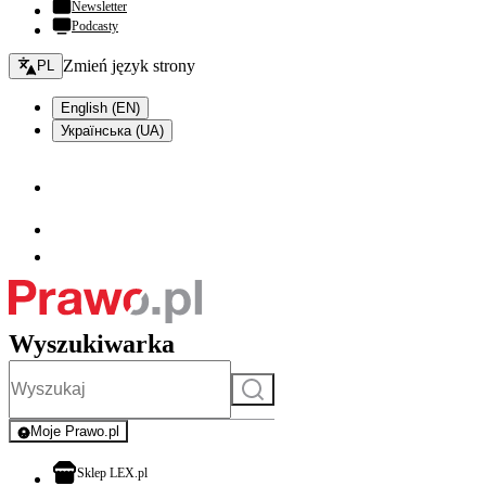
Newsletter
Podcasty
Zmień język - bieżący:
Zmień język strony
PL
English (EN)
Українська (UA)
Wyszukiwarka
Szukaj
Moje Prawo.pl
- rejestracja i logowanie do serwisu
otwiera się w nowej karcie
Sklep LEX.pl