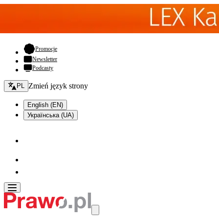
- otwiera się w nowej karcie
Promocje
Newsletter
Podcasty
Zmień język - bieżący:
Zmień język strony
PL
English (EN)
Українська (UA)