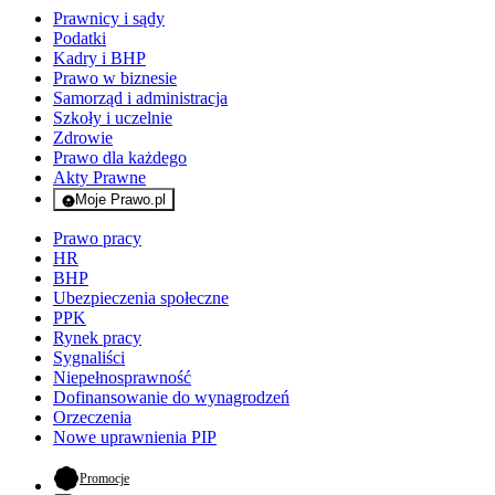
Prawnicy i sądy
Podatki
Kadry i BHP
Prawo w biznesie
Samorząd i administracja
Szkoły i uczelnie
Zdrowie
Prawo dla każdego
Akty Prawne
Moje Prawo.pl
- rejestracja i logowanie do serwisu
Prawo pracy
HR
BHP
Ubezpieczenia społeczne
PPK
Rynek pracy
Sygnaliści
Niepełnosprawność
Dofinansowanie do wynagrodzeń
Orzeczenia
Nowe uprawnienia PIP
- otwiera się w nowej karcie
Promocje