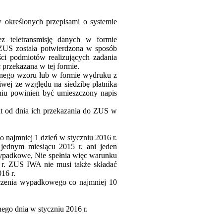
 określonych przepisami o systemie
z teletransmisję danych w formie
ZUS
została potwierdzona w sposób
ści podmiotów realizujących zadania
przekazana w tej formie.
onego wzoru lub w formie wydruku z
wej ze względu na siedzibę płatnika
iu powinien być umieszczony napis
at od dnia ich przekazania do
ZUS
w
o najmniej 1 dzień w styczniu 2016 r.
jednym miesiącu 2015 r. ani jeden
 wypadkowe, Nie spełnia więc warunku
 r.
ZUS
IWA
nie musi także składać
16 r.
eczenia wypadkowego co najmniej 10
nego dnia w styczniu 2016 r.