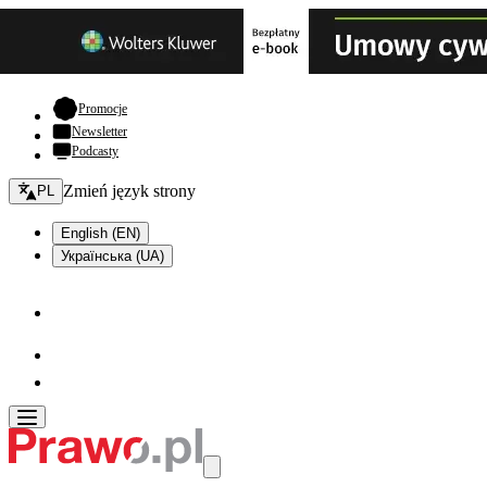
- otwiera się w nowej karcie
Promocje
Newsletter
Podcasty
Zmień język - bieżący:
Zmień język strony
PL
English (EN)
Українська (UA)