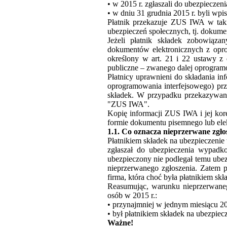
• w 2015 r. zgłaszali do ubezpiecze
• w dniu 31 grudnia 2015 r. byli wp
Płatnik przekazuje
ZUS
IWA
w taki
ubezpieczeń społecznych, tj. dokumen
Jeżeli płatnik składek zobowiąz
dokumentów elektronicznych z opr
określony w art. 21 i 22 ustawy z 
publiczne – zwanego dalej oprogram
Płatnicy uprawnieni do składania in
oprogramowania interfejsowego) prz
składek. W przypadku przekazywan
"
ZUS
IWA
".
Kopię informacji
ZUS
IWA
i jej ko
formie dokumentu pisemnego lub elektr
1.1.
Co oznacza nieprzerwane zgło
Płatnikiem składek na ubezpieczenie 
zgłaszał do ubezpieczenia wypadk
ubezpieczony nie podlegał temu ubez
nieprzerwanego zgłoszenia. Zatem p
firma, która choć była płatnikiem sk
Reasumując, warunku nieprzerwaneg
osób w 2015 r.:
• przynajmniej w jednym miesiącu 20
• był płatnikiem składek na ubezpiec
Ważne!