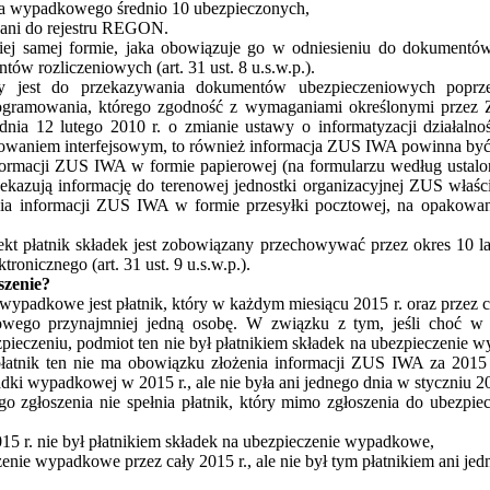
nia wypadkowego średnio 10 ubezpieczonych,
isani do rejestru REGON.
ej samej formie, jaka obowiązuje go w odniesieniu do dokumentów
tów rozliczeniowych (art. 31 ust. 8 u.s.w.p.).
any jest do przekazywania dokumentów ubezpieczeniowych poprze
ogramowania, którego zgodność z wymaganiami określonymi przez
dnia 12 lutego 2010 r. o zmianie ustawy o informatyzacji działalno
owaniem interfejsowym, to również informacja
ZUS
IWA
powinna być 
formacji
ZUS
IWA
w formie papierowej (na formularzu według ustal
ekazują informację do terenowej jednostki organizacyjnej
ZUS
właści
ia informacji
ZUS
IWA
w formie przesyłki pocztowej, na opakowan
rekt płatnik składek jest zobowiązany przechowywać przez okres 10 l
onicznego (art. 31 ust. 9 u.s.w.p.).
szenie?
wypadkowe jest płatnik, który w każdym miesiącu 2015 r. oraz przez c
owego przynajmniej jedną osobę. W związku z tym, jeśli choć w 
pieczeniu, podmiot ten nie był płatnikiem składek na ubezpieczenie
łatnik ten nie ma obowiązku złożenia informacji
ZUS
IWA
za 2015
ładki wypadkowej w 2015 r., ale nie była ani jednego dnia w styczniu 20
o zgłoszenia nie spełnia płatnik, który mimo zgłoszenia do ubezpi
15 r. nie był płatnikiem składek na ubezpieczenie wypadkowe,
zenie wypadkowe przez cały 2015 r., ale nie był tym płatnikiem ani jed