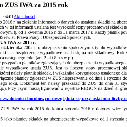
 o ZUS IWA za 2015 rok
 | 04:01
Aktualności
ego 2016 r. na złożenie Informacji o danych do ustalenia składki na 
h w tej informacji ustalana jest wysokość stopy procentowej składki
ym, tj. od 1 kwietnia 2016 r. do 31 marca 2017 r. Każdy płatnik po
tSerwisu Prawa Pracy i Ubezpieczeń Społecznych.
ZUS
IWA
za 2015 r.
 października 2002 r. o ubezpieczeniu społecznym z tytułu wypadk
kładki na ubezpieczenie wypadkowe ustala się na rok składkowy. Rok
 następnego roku (art. 2 pkt 8 u.s.w.p.).
. w przypadku płatników zgłaszających do ubezpieczenia wypadkowego
enie wypadkowe ustala
ZUS
. Jest to iloczyn stopy procentowej s
której należy płatnik składek, i wskaźnika korygującego ustalonego dla p
łącznie płatnicy zgłoszeni w
ZUS
nieprzerwanie od dnia 1 stycznia do
anego roku. Dokument ten należy przekazać do
ZUS
do dnia 31 sty
.p.). Przy czym muszą figurować w rejestrze REGON na dzień 31 grudn
 zwolnieniu chorobowym uwzględnia się przy ustalaniu liczby u
i
ZUS
IWA
za rok 2015 do końca stycznia 2016 r. dotyczy więc tyc
S
jako płatnicy składek na ubezpieczenie wypadkowe od 1 stycznia d