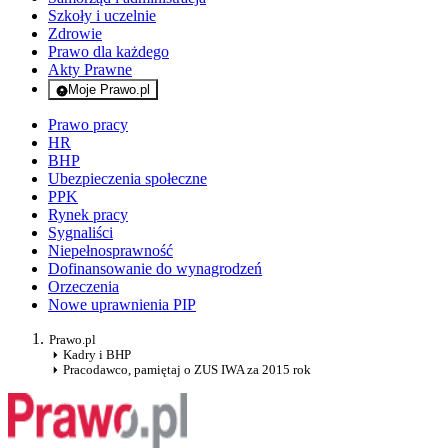
Szkoły i uczelnie
Zdrowie
Prawo dla każdego
Akty Prawne
Moje Prawo.pl
- rejestracja i logowanie do serwisu
Prawo pracy
HR
BHP
Ubezpieczenia społeczne
PPK
Rynek pracy
Sygnaliści
Niepełnosprawność
Dofinansowanie do wynagrodzeń
Orzeczenia
Nowe uprawnienia PIP
Prawo.pl
Kadry i BHP
Pracodawco, pamiętaj o ZUS IWA za 2015 rok