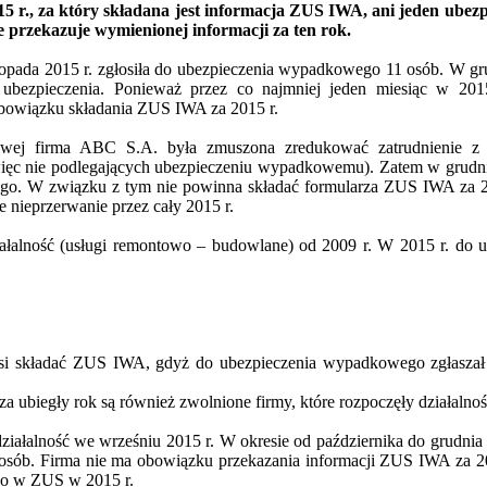
15 r., za który składana jest informacja
ZUS
IWA
, ani jeden ubez
 przekazuje wymienionej informacji za ten rok.
opada 2015 r. zgłosiła do ubezpieczenia wypadkowego 11 osób. W gru
 ubezpieczenia. Ponieważ przez co najmniej jeden miesiąc w 2015
bowiązku składania
ZUS
IWA
za 2015 r.
sowej firma ABC S.A. była zmuszona zredukować zatrudnienie 
ęc nie podlegających ubezpieczeniu wypadkowemu). Zatem w grudniu 
go. W związku z tym nie powinna składać formularza
ZUS
IWA
za 2
nieprzerwanie przez cały 2015 r.
iałalność (usługi remontowo – budowlane) od 2009 r. W 2015 r. do 
si składać
ZUS
IWA
, gdyż do ubezpieczenia wypadkowego zgłaszał 
za ubiegły rok są również zwolnione firmy, które rozpoczęły działalno
łalność we wrześniu 2015 r. W okresie od października do grudnia 
sób. Firma nie ma obowiązku przekazania informacji
ZUS
IWA
za 20
ego w
ZUS
w 2015 r.