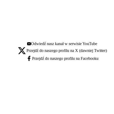
Odwiedź nasz kanał w serwisie YouTube
Youtube - otwiera się w nowej karcie
Przejdź do naszego profilu na X (dawniej Twitter)
X - otwiera się w nowej karcie
Przejdź do naszego profilu na Facebooku
Facebook - otwiera się w nowej karcie