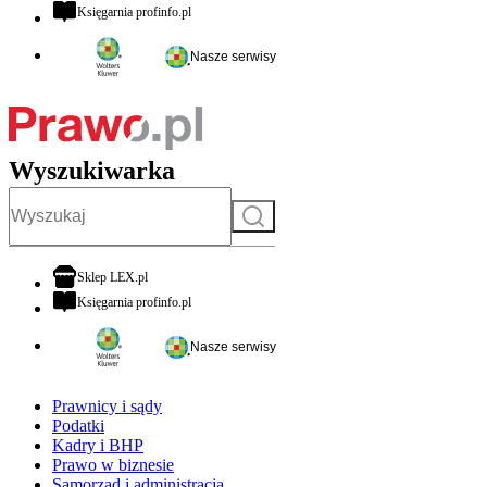
otwiera się w nowej karcie
Księgarnia profinfo.pl
Nasze serwisy
Wyszukiwarka
Szukaj
otwiera się w nowej karcie
Sklep LEX.pl
otwiera się w nowej karcie
Księgarnia profinfo.pl
Nasze serwisy
Prawnicy i sądy
Podatki
Kadry i BHP
Prawo w biznesie
Samorząd i administracja