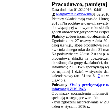
Pracodawco, pamiętaj
Data dodania: 01.02.2016 | 04:01
Małgorzata Kozłowska
01.02.2016
Płatnicy składek mają czas do 1 lut
2015 r.Na podstawie danych zawartyc
obowiązującej w nowym roku składkow
go ten obowiązek,przypomina eksper
Płatnicy zobowiązani do złożenia
Zgodnie z art. 27 ustawy z dnia 30
dalej u.s.w.p., stopę procentową s
kwietnia danego roku do dnia 31 marca
Na podstawie art. 28 ust. 2 u.s.w.p
procentową składki na ubezpiecz
określonej dla grupy działalności, do 
Informację
ZUS
IWA
sporządzają wy
co najmniej 1 dzień w styczniu d
kalendarzowy (art. 31 ust. 6 i
7
u.s.w
u.s.w.p.).
Polecamy:
Osoby przebywające na
informacji ZUS IWA
Obowiązek sporządzenia informacj
spełniają następujące warunki:
• byli zgłoszeni nieprzerwanie w
ZU
dzień w styczniu 2016 r.,