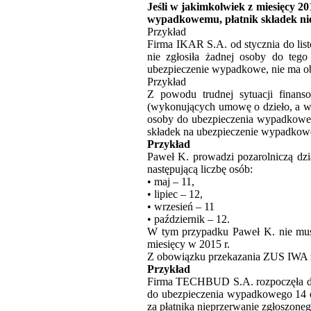
Jeśli w jakimkolwiek z miesięcy 20
wypadkowemu, płatnik składek nie
Przykład
Firma IKAR S.A. od stycznia do list
nie zgłosiła żadnej osoby do tego
ubezpieczenie wypadkowe, nie ma o
Przykład
Z powodu trudnej sytuacji finan
(wykonujących umowę o dzieło, a wi
osoby do ubezpieczenia wypadkowe
składek na ubezpieczenie wypadkowe 
Przykład
Paweł K. prowadzi pozarolniczą dz
następującą liczbę osób:
• maj – 11,
• lipiec – 12,
• wrzesień – 11
• październik – 12.
W tym przypadku Paweł K. nie mu
miesięcy w 2015 r.
Z obowiązku przekazania
ZUS
IWA
Przykład
Firma TECHBUD S.A. rozpoczęła dzia
do ubezpieczenia wypadkowego 14 o
za płatnika nieprzerwanie zgłoszon