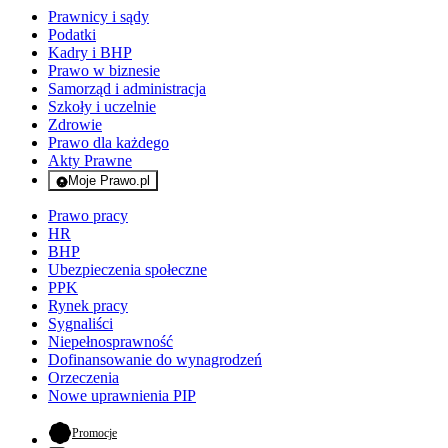
Prawnicy i sądy
Podatki
Kadry i BHP
Prawo w biznesie
Samorząd i administracja
Szkoły i uczelnie
Zdrowie
Prawo dla każdego
Akty Prawne
Moje Prawo.pl
- rejestracja i logowanie do serwisu
Prawo pracy
HR
BHP
Ubezpieczenia społeczne
PPK
Rynek pracy
Sygnaliści
Niepełnosprawność
Dofinansowanie do wynagrodzeń
Orzeczenia
Nowe uprawnienia PIP
- otwiera się w nowej karcie
Promocje