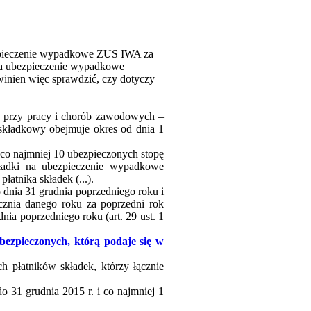
ubezpieczenie wypadkowe ZUS IWA za
 na ubezpieczenie wypadkowe
winien więc sprawdzić, czy dotyczy
ów przy pracy i chorób zawodowych –
 składkowy obejmuje okres od dnia 1
 co najmniej 10 ubezpieczonych stopę
kładki na ubezpieczenie wypadkowe
łatnika składek (...).
 dnia 31 grudnia poprzedniego roku i
cznia danego roku za poprzedni rok
ia poprzedniego roku (art. 29 ust. 1
bezpieczonych, którą podaje się w
h płatników składek, którzy łącznie
o 31 grudnia 2015 r. i co najmniej 1