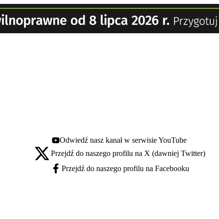
Odwiedź nasz kanał w serwisie YouTube
Youtube - otwiera się w nowej karcie
Przejdź do naszego profilu na X (dawniej Twitter)
X - otwiera się w nowej karcie
Przejdź do naszego profilu na Facebooku
Facebook - otwiera się w nowej karcie