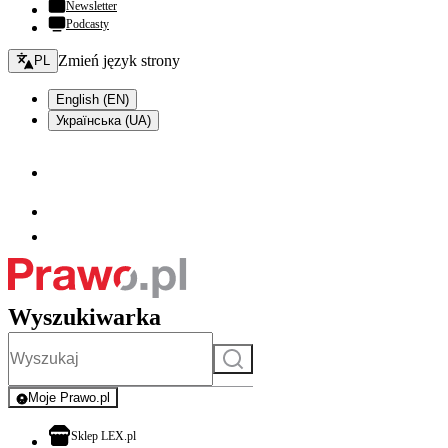
Newsletter
Podcasty
Zmień język - bieżący:
Zmień język strony
PL
English (EN)
Українська (UA)
Wyszukiwarka
Szukaj
Moje Prawo.pl
- rejestracja i logowanie do serwisu
otwiera się w nowej karcie
Sklep LEX.pl