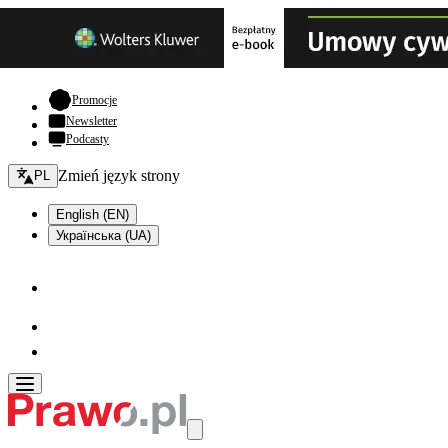
- otwiera się w nowej karcie
Promocje
Newsletter
Podcasty
Zmień język - bieżący:
Zmień język strony
PL
English (EN)
Українська (UA)