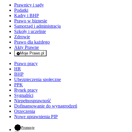
Prawnicy i sądy
Podatki
Kadry i BHP
Prawo w biznesie
Samorząd i administracja
Szkoły i uczelnie
Zdrowie
Prawo dla każdego
Akty Prawne
Moje Prawo.pl
- rejestracja i logowanie do serwisu
Prawo pracy
HR
BHP
Ubezpieczenia społeczne
PPK
Rynek pracy
Sygnaliści
Niepełnosprawność
Dofinansowanie do wynagrodzeń
Orzeczenia
Nowe uprawnienia PIP
- otwiera się w nowej karcie
Promocje