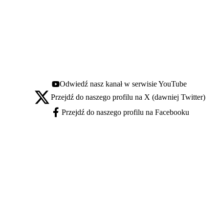
Odwiedź nasz kanał w serwisie YouTube
Youtube - otwiera się w nowej karcie
Przejdź do naszego profilu na X (dawniej Twitter)
X - otwiera się w nowej karcie
Przejdź do naszego profilu na Facebooku
Facebook - otwiera się w nowej karcie