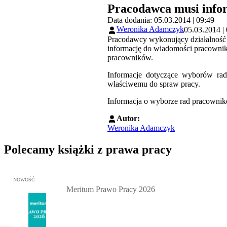
Pracodawca musi info
Data dodania: 05.03.2014 | 09:49
Weronika Adamczyk
05.03.2014 |
Pracodawcy wykonujący działalność g
informację do wiadomości pracowni
pracowników.
Informacje dotyczące wyborów rad
właściwemu do spraw pracy.
Informacja o wyborze rad pracownik
Autor:
Weronika Adamczyk
Polecamy książki z prawa pracy
Przejdź do: Meritum Prawo Pracy 2026, Kazimierz Jaśkowski - otw
NOWOŚĆ
Meritum Prawo Pracy 2026