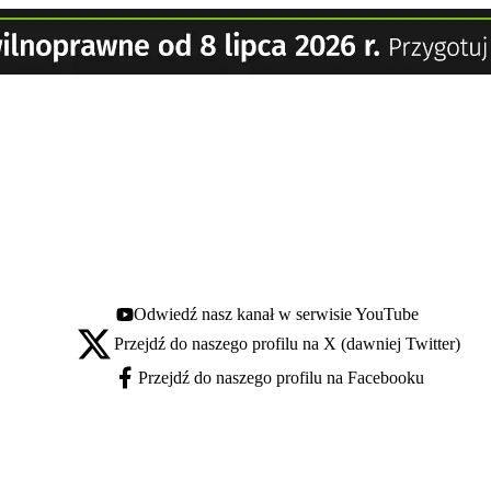
Odwiedź nasz kanał w serwisie YouTube
Youtube - otwiera się w nowej karcie
Przejdź do naszego profilu na X (dawniej Twitter)
X - otwiera się w nowej karcie
Przejdź do naszego profilu na Facebooku
Facebook - otwiera się w nowej karcie