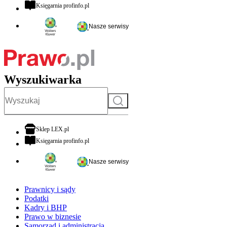
otwiera się w nowej karcie
Księgarnia profinfo.pl
Nasze serwisy
Wyszukiwarka
Szukaj
otwiera się w nowej karcie
Sklep LEX.pl
otwiera się w nowej karcie
Księgarnia profinfo.pl
Nasze serwisy
Prawnicy i sądy
Podatki
Kadry i BHP
Prawo w biznesie
Samorząd i administracja