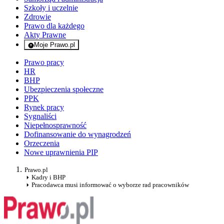
Szkoły i uczelnie
Zdrowie
Prawo dla każdego
Akty Prawne
Moje Prawo.pl
- rejestracja i logowanie do serwisu
Prawo pracy
HR
BHP
Ubezpieczenia społeczne
PPK
Rynek pracy
Sygnaliści
Niepełnosprawność
Dofinansowanie do wynagrodzeń
Orzeczenia
Nowe uprawnienia PIP
Prawo.pl
Kadry i BHP
Pracodawca musi informować o wyborze rad pracowników