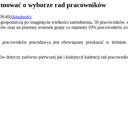
rmować o wyborze rad pracowników
 09:49
Aktualności
ospodarczą po osiągnięciu wielkości zatrudnienia, 50 pracowników, 
ków oraz na pisemny wniosek grupy co najmniej 10% pracowników z
 pracowników pracodawca jest obowiązany przekazać w terminie
ów dotyczy zarówno pierwszej jak i kolejnych kadencji rad pracownik
iera się w nowym oknie