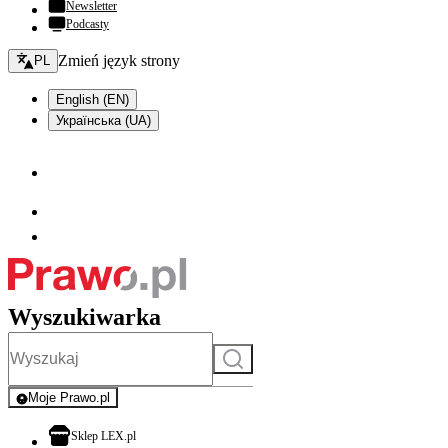
Newsletter
Podcasty
Zmień język - bieżący:
Zmień język strony
PL
English (EN)
Українська (UA)
Wyszukiwarka
Szukaj
Moje Prawo.pl
- rejestracja i logowanie do serwisu
otwiera się w nowej karcie
Sklep LEX.pl