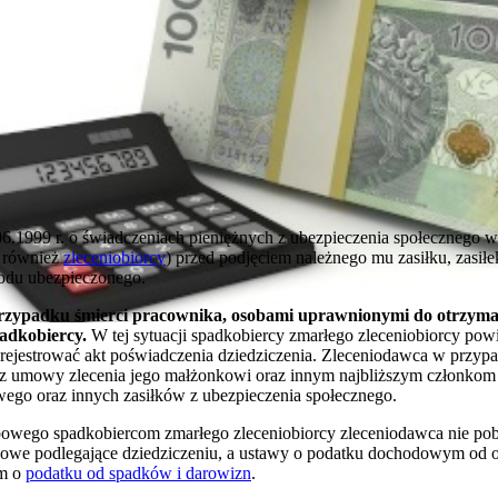
.06.1999 r. o świadczeniach pieniężnych z ubezpieczenia społecznego 
m również
zleceniobiorcy
) przed podjęciem należnego mu zasiłku, zasi
odu ubezpieczonego.
przypadku śmierci pracownika, osobami uprawnionymi do otrzyma
padkobiercy.
W tej sytuacji spadkobiercy zmarłego zleceniobiorcy pow
rejestrować akt poświadczenia dziedziczenia. Zleceniodawca w przypa
z umowy zlecenia jego małżonkowi oraz innym najbliższym członkom r
ego oraz innych zasiłków z ubezpieczenia społecznego.
owego spadkobiercom zmarłego zleceniobiorcy zleceniodawca nie pobi
owe podlegające dziedziczeniu, a ustawy o podatku dochodowym od osó
om o
podatku od spadków i darowizn
.