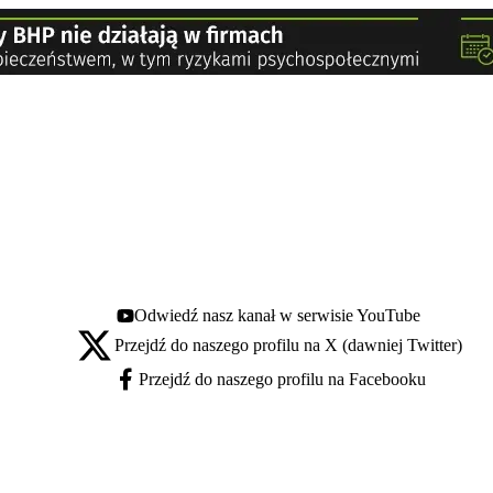
Odwiedź nasz kanał w serwisie YouTube
Youtube - otwiera się w nowej karcie
Przejdź do naszego profilu na X (dawniej Twitter)
X - otwiera się w nowej karcie
Przejdź do naszego profilu na Facebooku
Facebook - otwiera się w nowej karcie