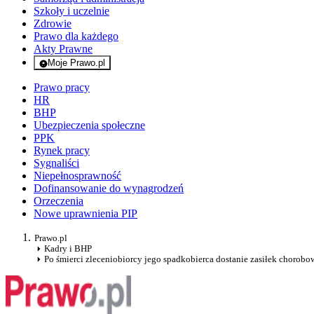
Szkoły i uczelnie
Zdrowie
Prawo dla każdego
Akty Prawne
Moje Prawo.pl
- rejestracja i logowanie do serwisu
Prawo pracy
HR
BHP
Ubezpieczenia społeczne
PPK
Rynek pracy
Sygnaliści
Niepełnosprawność
Dofinansowanie do wynagrodzeń
Orzeczenia
Nowe uprawnienia PIP
Prawo.pl
Kadry i BHP
Po śmierci zleceniobiorcy jego spadkobierca dostanie zasiłek chorobo