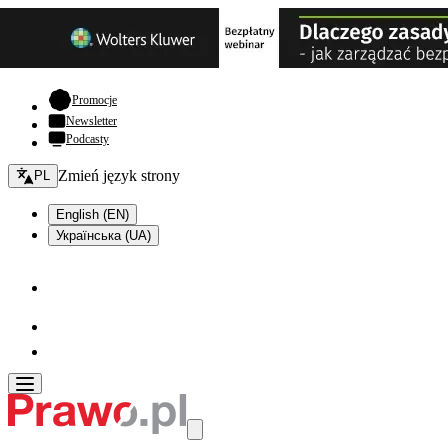
- otwiera się w nowej karcie
Promocje
Newsletter
Podcasty
Zmień język - bieżący:
Zmień język strony
PL
English (EN)
Українська (UA)