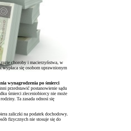
w razie choroby i macierzyństwa, w
łek wypłaca się osobom uprawnionym
nia wynagrodzenia po śmierci
inni przedstawić postanowienie sądu
dku śmierci zleceniobiorcy nie może
odziny. Ta zasada odnosi się
era zaliczki na podatek dochodowy.
b fizycznych nie stosuje się do