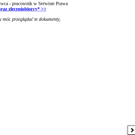
dawca - pracownik w Serwisie Prawa
raz zleceniobiorcy* >>
y móc przeglądać te dokumenty,
N