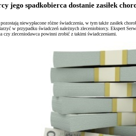
rcy jego spadkobierca dostanie zasiłek cho
a pozostają niewypłacone różne świadczenia, w tym także zasiłek cho
zdarzyć w przypadku świadczeń należnych zleceniobiorcy. Ekspert Ser
a czy zleceniodawca powinni zrobić z takimi świadczeniami.