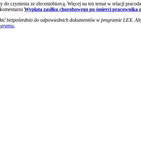
 do czynienia ze zleceniobiorcą. Więcej na ten temat w relacji praco
 komentarzu
Wypłata zasiłku chorobowego po śmierci pracownika o
syłać bezpośrednio do odpowiednich dokumentów w programie LEX. Ab
ogramu.
iera się w nowym oknie