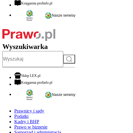
otwiera się w nowej karcie
Księgarnia profinfo.pl
Nasze serwisy
Wyszukiwarka
Szukaj
otwiera się w nowej karcie
Sklep LEX.pl
otwiera się w nowej karcie
Księgarnia profinfo.pl
Nasze serwisy
Prawnicy i sądy
Podatki
Kadry i BHP
Prawo w biznesie
Samorząd i administracja