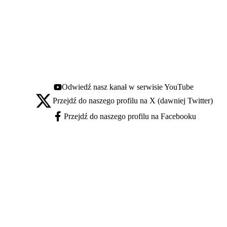
Odwiedź nasz kanał w serwisie YouTube
Youtube - otwiera się w nowej karcie
Przejdź do naszego profilu na X (dawniej Twitter)
X - otwiera się w nowej karcie
Przejdź do naszego profilu na Facebooku
Facebook - otwiera się w nowej karcie