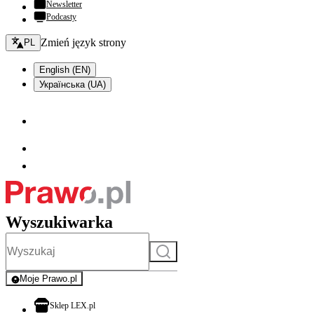
Newsletter
Podcasty
Zmień język - bieżący:
Zmień język strony
PL
English (EN)
Українська (UA)
Wyszukiwarka
Szukaj
Moje Prawo.pl
- rejestracja i logowanie do serwisu
otwiera się w nowej karcie
Sklep LEX.pl