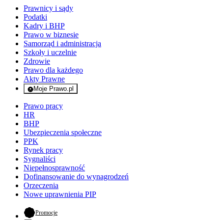
Prawnicy i sądy
Podatki
Kadry i BHP
Prawo w biznesie
Samorząd i administracja
Szkoły i uczelnie
Zdrowie
Prawo dla każdego
Akty Prawne
Moje Prawo.pl
- rejestracja i logowanie do serwisu
Prawo pracy
HR
BHP
Ubezpieczenia społeczne
PPK
Rynek pracy
Sygnaliści
Niepełnosprawność
Dofinansowanie do wynagrodzeń
Orzeczenia
Nowe uprawnienia PIP
- otwiera się w nowej karcie
Promocje