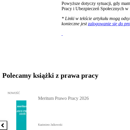
Powyższe dotyczy sytuacji, gdy mamy
Pracy i Ubezpieczeń Społecznych w
* Linki w tekście artykułu mogą od
konieczne jest
zalogowanie się do pr
Polecamy książki z prawa pracy
Przejdź do: Meritum Prawo Pracy 2026, Kazimierz Jaśkowski - otw
NOWOŚĆ
Meritum Prawo Pracy 2026
Kazimierz Jaśkowski
Poprzednia książka