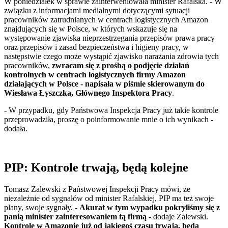
W poniedziałek w sprawie zainterweniowała minister Rafalska. - W
związku z informacjami medialnymi dotyczącymi sytuacji
pracowników zatrudnianych w centrach logistycznych Amazon
znajdujących się w Polsce, w których wskazuje się na
występowanie zjawiska nieprzestrzegania przepisów prawa pracy
oraz przepisów i zasad bezpieczeństwa i higieny pracy, w
następstwie czego może wystąpić zjawisko narażania zdrowia tych
pracowników,
zwracam się z prośbą o podjęcie działań
kontrolnych w centrach logistycznych firmy Amazon
działających w Polsce - napisała w piśmie skierowanym do
Wiesława Łyszczka, Głównego Inspektora Pracy
.
- W przypadku, gdy Państwowa Inspekcja Pracy już takie kontrole
przeprowadziła, proszę o poinformowanie mnie o ich wynikach -
dodała.
PIP: Kontrole trwają, będą kolejne
Tomasz Zalewski z Państwowej Inspekcji Pracy mówi, że
niezależnie od sygnałów od minister Rafalskiej, PIP ma też swoje
plany, swoje sygnały. -
Akurat w tym wypadku pokryliśmy się z
panią minister zainteresowaniem tą firmą
- dodaje Zalewski.
Kontrole w Amazonie już od jakiegoś czasu trwają, będą