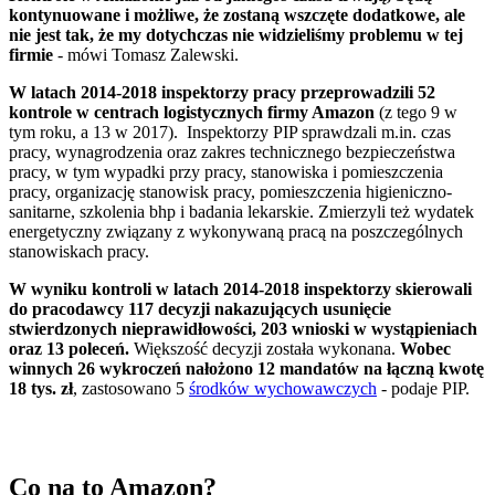
kontynuowane i możliwe, że zostaną wszczęte dodatkowe, ale
nie jest tak, że my dotychczas nie widzieliśmy problemu w tej
firmie
- mówi Tomasz Zalewski.
W latach 2014-2018 inspektorzy pracy przeprowadzili 52
kontrole w centrach logistycznych firmy Amazon
(z tego 9 w
tym roku, a 13 w 2017). Inspektorzy PIP sprawdzali m.in. czas
pracy, wynagrodzenia oraz zakres technicznego bezpieczeństwa
pracy, w tym wypadki przy pracy, stanowiska i pomieszczenia
pracy, organizację stanowisk pracy, pomieszczenia higieniczno-
sanitarne, szkolenia bhp i badania lekarskie. Zmierzyli też wydatek
energetyczny związany z wykonywaną pracą na poszczególnych
stanowiskach pracy.
W wyniku kontroli w latach 2014-2018 inspektorzy skierowali
do pracodawcy 117 decyzji nakazujących usunięcie
stwierdzonych nieprawidłowości, 203 wnioski w wystąpieniach
oraz 13 poleceń.
Większość decyzji została wykonana.
Wobec
winnych 26 wykroczeń nałożono 12 mandatów na łączną kwotę
18 tys. zł
, zastosowano 5
środków wychowawczych
- podaje PIP.
Co na to Amazon?