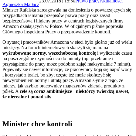
23.07.2018 | 15:50
Prawo pracy
Aktualności
Agnieszka Matłacz
Minister Rafalska zareagowała na doniesienia o powtarzających się
przypadkach łamania przepisów prawa pracy oraz zasad
bezpieczeństwa i higieny pracy w centrach logistycznych firmy
Amazon działających w Polsce. W oficjalnym piśmie poprosiła
Głównego Inspektora Pracy o przeprowadzenie kontroli.
O sytuacji pracowników Amazona w sieci było głośno już od wielu
miesięcy. Na forach internetowych skarżyli się m.in. na
wyśrubowane normy, wszechobecną kontrolę
i wyliczanie czasu
na poszczególne czynności co do minuty (np. przebranie i
przystąpienie do pracy może podobno zająć maksymalnie 7 minut).
Pojawiały się nawet informacje, że pracownicy boją się napić wody
i korzystać z toalet, bo zbyt częste też może skończyć się
niewyrobieniem normy i utratą pracy. Amazon słynie z tego, że
mierzy, jak szybko pracownicy magazynów zbierają produkty z
półek. A
cele są coraz ambitniejsze - niektórzy twierdzą nawet,
że nierealne i ponad siły
.
Minister chce kontroli