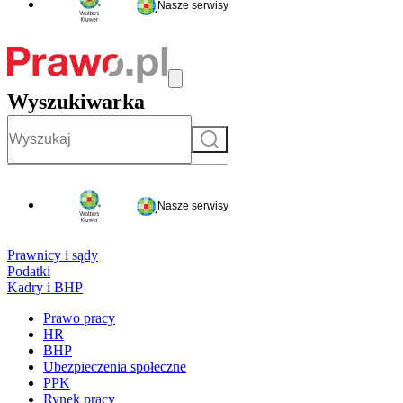
Nasze serwisy
Wyszukiwarka
Szukaj
Nasze serwisy
Prawnicy i sądy
Podatki
Kadry i BHP
Prawo pracy
HR
BHP
Ubezpieczenia społeczne
PPK
Rynek pracy