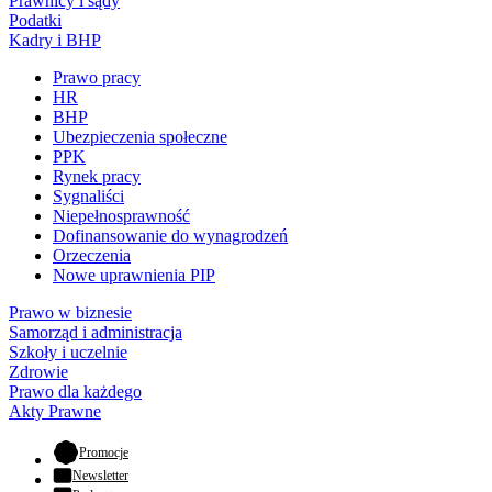
Prawnicy i sądy
Podatki
Kadry i BHP
Prawo pracy
HR
BHP
Ubezpieczenia społeczne
PPK
Rynek pracy
Sygnaliści
Niepełnosprawność
Dofinansowanie do wynagrodzeń
Orzeczenia
Nowe uprawnienia PIP
Prawo w biznesie
Samorząd i administracja
Szkoły i uczelnie
Zdrowie
Prawo dla każdego
Akty Prawne
- otwiera się w nowej karcie
Promocje
Newsletter