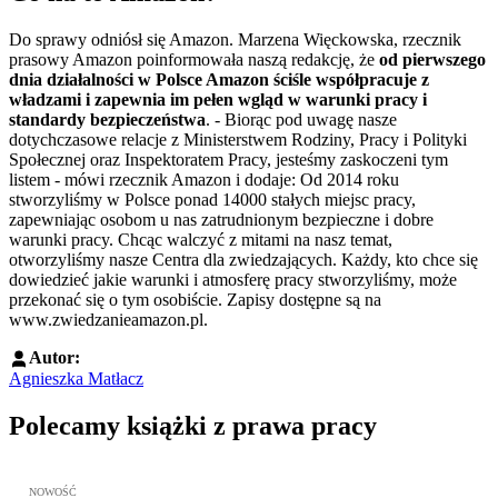
Do sprawy odniósł się Amazon. Marzena Więckowska, rzecznik
prasowy Amazon poinformowała naszą redakcję, że
od pierwszego
dnia działalności w Polsce Amazon ściśle współpracuje z
władzami i zapewnia im pełen wgląd w warunki pracy i
standardy bezpieczeństwa
. - Biorąc pod uwagę nasze
dotychczasowe relacje z Ministerstwem Rodziny, Pracy i Polityki
Społecznej oraz Inspektoratem Pracy, jesteśmy zaskoczeni tym
listem - mówi rzecznik Amazon i dodaje: Od 2014 roku
stworzyliśmy w Polsce ponad 14000 stałych miejsc pracy,
zapewniając osobom u nas zatrudnionym bezpieczne i dobre
warunki pracy. Chcąc walczyć z mitami na nasz temat,
otworzyliśmy nasze Centra dla zwiedzających. Każdy, kto chce się
dowiedzieć jakie warunki i atmosferę pracy stworzyliśmy, może
przekonać się o tym osobiście. Zapisy dostępne są na
www.zwiedzanieamazon.pl.
Autor:
Agnieszka Matłacz
Polecamy książki z prawa pracy
Przejdź do: Meritum Prawo Pracy 2026, Kazimierz Jaśkowski - otw
NOWOŚĆ