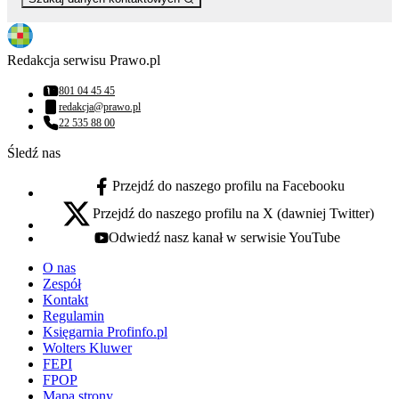
Redakcja serwisu Prawo.pl
801 04 45 45
Numer telefonu:
redakcja@prawo.pl
Adres email:
22 535 88 00
Numer telefonu:
Śledź nas
Przejdź do naszego profilu na Facebooku
facebook - otwiera się w nowej karcie
Przejdź do naszego profilu na X (dawniej Twitter)
x - otwiera się w nowej karcie
Odwiedź nasz kanał w serwisie YouTube
youtube - otwiera się w nowej karcie
O nas
Zespół
Kontakt
Regulamin
Księgarnia Profinfo.pl
Wolters Kluwer
FEPI
FPOP
Mapa strony