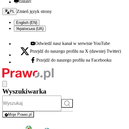
Podcasty
Zmień język - bieżący:
Zmień język strony
PL
English (EN)
Українська (UA)
Odwiedź nasz kanał w serwisie YouTube
Youtube - otwiera się w nowej karcie
Przejdź do naszego profilu na X (dawniej Twitter)
X - otwiera się w nowej karcie
Przejdź do naszego profilu na Facebooku
Facebook - otwiera się w nowej karcie
Wyszukiwarka
Szukaj
Moje Prawo.pl
- rejestracja i logowanie do serwisu