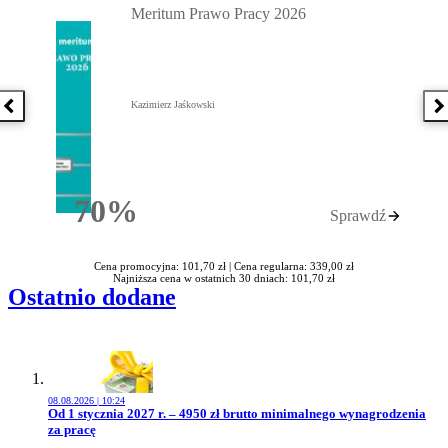
Meritum Prawo Pracy 2026
Kazimierz Jaśkowski
Poprzednia książka
N
70%
Sprawdź
Rabatu
Cena promocyjna: 101,70 zł |
Cena regularna: 339,00 zł
Najniższa cena w ostatnich 30 dniach: 101,70 zł
Ostatnio dodane
08.08.2026 | 10:24
Przejdź do artykułu:
Od 1 stycznia 2027 r. – 4950 zł brutto minimalnego wynagrodzenia
za pracę