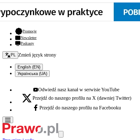
- otwiera się w nowej karcie
Promocje
Newsletter
Podcasty
Zmień język - bieżący:
Zmień język strony
PL
English (EN)
Українська (UA)
Odwiedź nasz kanał w serwisie YouTube
Youtube - otwiera się w nowej karcie
Przejdź do naszego profilu na X (dawniej Twitter)
X - otwiera się w nowej karcie
Przejdź do naszego profilu na Facebooku
Facebook - otwiera się w nowej karcie