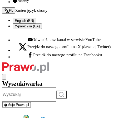
Podcasty
Zmień język - bieżący:
Zmień język strony
PL
English (EN)
Українська (UA)
Odwiedź nasz kanał w serwisie YouTube
Youtube - otwiera się w nowej karcie
Przejdź do naszego profilu na X (dawniej Twitter)
X - otwiera się w nowej karcie
Przejdź do naszego profilu na Facebooku
Facebook - otwiera się w nowej karcie
Wyszukiwarka
Szukaj
Moje Prawo.pl
- rejestracja i logowanie do serwisu