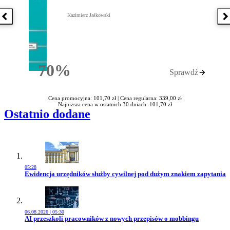
Kazimierz Jaśkowski
Poprzednia książka
N
70%
Sprawdź
Rabatu
Cena promocyjna: 101,70 zł |
Cena regularna: 339,00 zł
Najniższa cena w ostatnich 30 dniach: 101,70 zł
Ostatnio dodane
05:28
Przejdź do artykułu:
Ewidencja urzędników służby cywilnej pod dużym znakiem zapytania
06.08.2026 | 05:30
Przejdź do artykułu:
AI przeszkoli pracowników z nowych przepisów o mobbingu