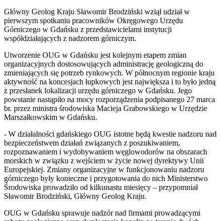
Główny Geolog Kraju Sławomir Brodziński wziął udział w
pierwszym spotkaniu pracowników Okręgowego Urzędu
Górniczego w Gdańsku z przedstawicielami instytucji
współdziałających z nadzorem górniczym.
Utworzenie OUG w Gdańsku jest kolejnym etapem zmian
organizacyjnych dostosowujących administrację geologiczną do
zmieniających się potrzeb rynkowych. W północnym regionie kraju
aktywność na koncesjach łupkowych jest największa i to było jedną
z przesłanek lokalizacji urzędu górniczego w Gdańsku. Jego
powstanie nastąpiło na mocy rozporządzenia podpisanego 27 marca
br. przez ministra środowiska Macieja Grabowskiego w Urzędzie
Marszałkowskim w Gdańsku.
- W działalności gdańskiego OUG istotne będą kwestie nadzoru nad
bezpieczeństwem działań związanych z poszukiwaniem,
rozpoznawaniem i wydobywaniem węglowodorów na obszarach
morskich w związku z wejściem w życie nowej dyrektywy Unii
Europejskiej. Zmiany organizacyjne w funkcjonowaniu nadzoru
górniczego były konieczne i przygotowania do nich Ministerstwo
Środowiska prowadziło od kilkunastu miesięcy – przypomniał
Sławomir Brodziński, Główny Geolog Kraju.
OUG w Gdańsku sprawuje nadzór nad firmami prowadzącymi