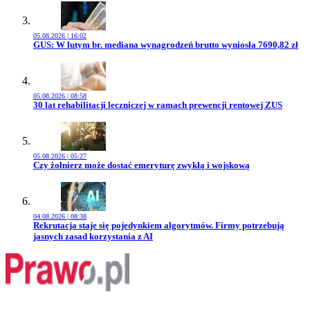
05.08.2026 | 16:02
Przejdź do artykułu:
GUS: W lutym br. mediana wynagrodzeń brutto wyniosła 7690,82 zł
05.08.2026 | 08:58
Przejdź do artykułu:
30 lat rehabilitacji leczniczej w ramach prewencji rentowej ZUS
05.08.2026 | 05:27
Przejdź do artykułu:
Czy żołnierz może dostać emeryturę zwykłą i wojskową
04.08.2026 | 08:38
Przejdź do artykułu:
Rekrutacja staje się pojedynkiem algorytmów. Firmy potrzebują
jasnych zasad korzystania z AI