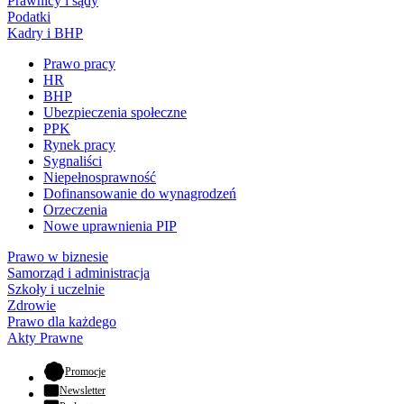
Prawnicy i sądy
Podatki
Kadry i BHP
Prawo pracy
HR
BHP
Ubezpieczenia społeczne
PPK
Rynek pracy
Sygnaliści
Niepełnosprawność
Dofinansowanie do wynagrodzeń
Orzeczenia
Nowe uprawnienia PIP
Prawo w biznesie
Samorząd i administracja
Szkoły i uczelnie
Zdrowie
Prawo dla każdego
Akty Prawne
- otwiera się w nowej karcie
Promocje
Newsletter