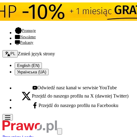
- otwiera się w nowej karcie
Promocje
Newsletter
Podcasty
Zmień język - bieżący:
Zmień język strony
PL
English (EN)
Українська (UA)
Odwiedź nasz kanał w serwisie YouTube
Youtube - otwiera się w nowej karcie
Przejdź do naszego profilu na X (dawniej Twitter)
X - otwiera się w nowej karcie
Przejdź do naszego profilu na Facebooku
Facebook - otwiera się w nowej karcie