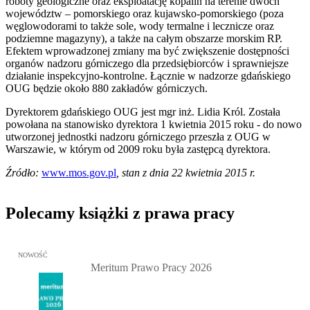
roboty geologiczne oraz eksploatację kopalin na terenie dwóch
województw – pomorskiego oraz kujawsko-pomorskiego (poza
węglowodorami to także sole, wody termalne i lecznicze oraz
podziemne magazyny), a także na całym obszarze morskim RP.
Efektem wprowadzonej zmiany ma być zwiększenie dostępności
organów nadzoru górniczego dla przedsiębiorców i sprawniejsze
działanie inspekcyjno-kontrolne. Łącznie w nadzorze gdańskiego
OUG będzie około 880 zakładów górniczych.
Dyrektorem gdańskiego OUG jest mgr inż. Lidia Król. Została
powołana na stanowisko dyrektora 1 kwietnia 2015 roku - do nowo
utworzonej jednostki nadzoru górniczego przeszła z OUG w
Warszawie, w którym od 2009 roku była zastępcą dyrektora.
Źródło:
www.mos.gov.pl
, stan z dnia 22 kwietnia 2015 r.
Polecamy książki z prawa pracy
Przejdź do: Meritum Prawo Pracy 2026, Kazimierz Jaśkowski - otw
NOWOŚĆ
Meritum Prawo Pracy 2026