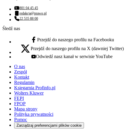
801 04 45 45
Numer telefonu:
redakcja@prawo.pl
Adres email:
22 535 88 00
Numer telefonu:
Śledź nas
Przejdź do naszego profilu na Facebooku
facebook - otwiera się w nowej karcie
Przejdź do naszego profilu na X (dawniej Twitter)
x - otwiera się w nowej karcie
Odwiedź nasz kanał w serwisie YouTube
youtube - otwiera się w nowej karcie
O nas
Zespół
Kontakt
Regulamin
Księgarnia Profinfo.pl
Wolters Kluwer
FEPI
FPOP
Mapa strony
Polityka prywatności
Pomoc
Zarządzaj preferencjami plików cookie