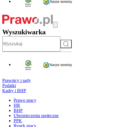
Nasze serwisy
Wyszukiwarka
Szukaj
Nasze serwisy
Prawnicy i sądy
Podatki
Kadry i BHP
Prawo pracy
HR
BHP
Ubezpieczenia społeczne
PPK
Rynek pracy