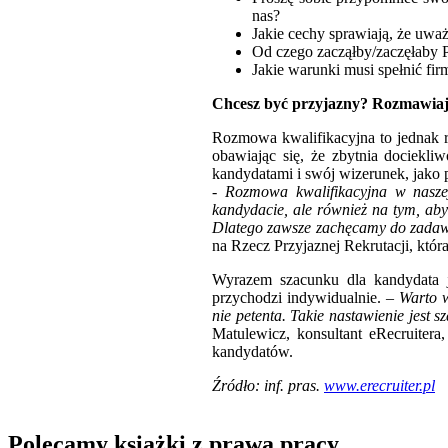
nas?
Jakie cechy sprawiają, że uwa
Od czego zacząłby/zaczęłaby 
Jakie warunki musi spełnić fir
Chcesz być przyjazny? Rozmawiaj,
Rozmowa kwalifikacyjna to jednak ró
obawiając się, że zbytnia dociekli
kandydatami i swój wizerunek, jako 
-
Rozmowa kwalifikacyjna w naszej
kandydacie, ale również na tym, a
Dlatego zawsze zachęcamy do zadaw
na Rzecz Przyjaznej Rekrutacji, która
Wyrazem szacunku dla kandydata je
przychodzi indywidualnie. –
Warto w
nie petenta. Takie nastawienie jest 
Matulewicz, konsultant eRecruitera
kandydatów.
Źródło: inf. pras.
www.erecruiter.pl
Polecamy książki z prawa pracy