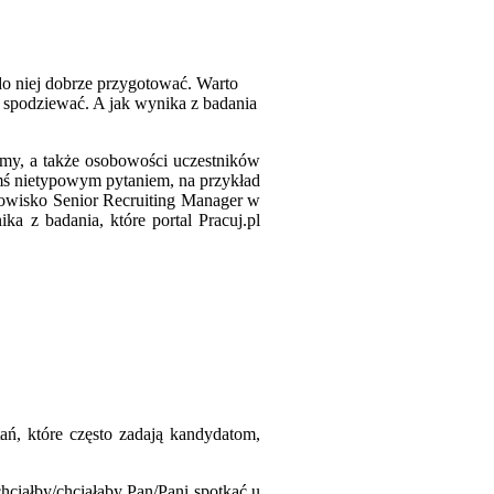
do niej dobrze przygotować. Warto
ę spodziewać. A jak wynika z badania
iśmy, a także osobowości uczestników
imś nietypowym pytaniem, na przykład
anowisko Senior Recruiting Manager w
a z badania, które portal Pracuj.pl
ń, które często zadają kandydatom,
hciałby/chciałaby Pan/Pani spotkać u