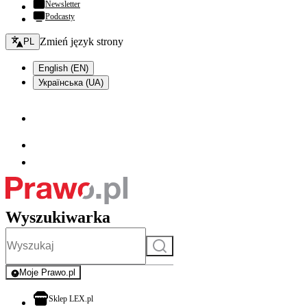
Newsletter
Podcasty
Zmień język - bieżący:
Zmień język strony
PL
English (EN)
Українська (UA)
Wyszukiwarka
Szukaj
Moje Prawo.pl
- rejestracja i logowanie do serwisu
otwiera się w nowej karcie
Sklep LEX.pl