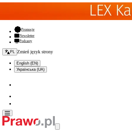
- otwiera się w nowej karcie
Promocje
Newsletter
Podcasty
Zmień język - bieżący:
Zmień język strony
PL
English (EN)
Українська (UA)