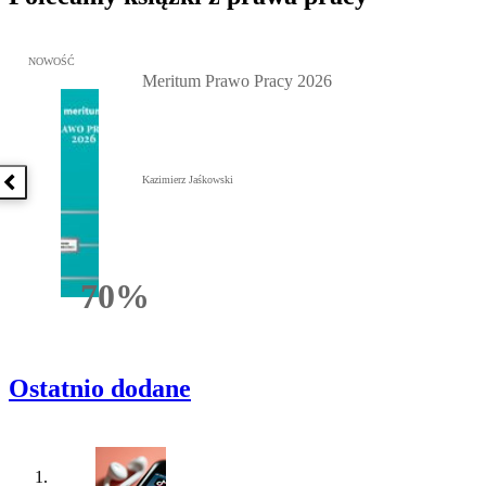
Przejdź do: Meritum Prawo Pracy 2026, Kazimierz Jaśkowski - otw
NOWOŚĆ
Meritum Prawo Pracy 2026
Kazimierz Jaśkowski
Poprzednia książka
70%
Rabatu
Ostatnio dodane