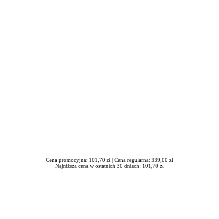
iera się w nowym oknie
Cena promocyjna: 101,70 zł |
Cena regularna: 339,00 zł
Najniższa cena w ostatnich 30 dniach: 101,70 zł