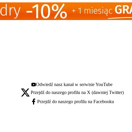
Odwiedź nasz kanał w serwisie YouTube
Youtube - otwiera się w nowej karcie
Przejdź do naszego profilu na X (dawniej Twitter)
X - otwiera się w nowej karcie
Przejdź do naszego profilu na Facebooku
Facebook - otwiera się w nowej karcie