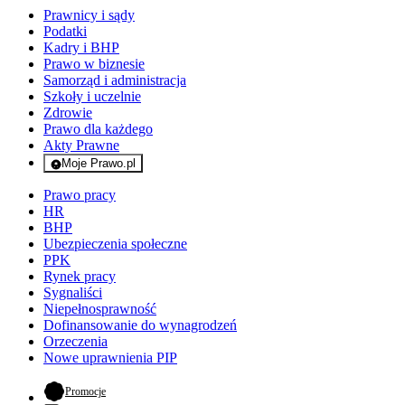
Prawnicy i sądy
Podatki
Kadry i BHP
Prawo w biznesie
Samorząd i administracja
Szkoły i uczelnie
Zdrowie
Prawo dla każdego
Akty Prawne
Moje Prawo.pl
- rejestracja i logowanie do serwisu
Prawo pracy
HR
BHP
Ubezpieczenia społeczne
PPK
Rynek pracy
Sygnaliści
Niepełnosprawność
Dofinansowanie do wynagrodzeń
Orzeczenia
Nowe uprawnienia PIP
- otwiera się w nowej karcie
Promocje