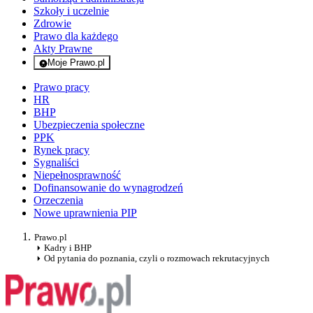
Szkoły i uczelnie
Zdrowie
Prawo dla każdego
Akty Prawne
Moje Prawo.pl
- rejestracja i logowanie do serwisu
Prawo pracy
HR
BHP
Ubezpieczenia społeczne
PPK
Rynek pracy
Sygnaliści
Niepełnosprawność
Dofinansowanie do wynagrodzeń
Orzeczenia
Nowe uprawnienia PIP
Prawo.pl
Kadry i BHP
Od pytania do poznania, czyli o rozmowach rekrutacyjnych