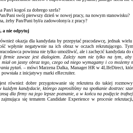
ża Pan/i kogoś za dobrego szefa?
Pan/Pani swój pierwszy dzień w nowej pracy, na nowym stanowisku?
ma, żeby Pan/Pani był/a zadowolony/a z pracy?
 a nie odpytuj
wnież okazja dla kandydata by przepytać pracodawcę, jednak wielu z
wość wpłynie negatywnie na ich obraz w oczach rekrutującego. Tym
pracodawca powinna nie tylko umożliwić, ale i zachęcić kandydata do 
 firmie zawsze jest dialogiem. Zależy nam nie tylko na tym, aby 
by miał on jasny obraz tego, czego od niego wymagamy i co możemy
ania pytań.
– mówi Marzena Dalka, Manager HR w 4LIfeDirect, która 
 powstała z inicjatywy marki eRecruiter.
st również dobre przygotowanie się rekrutera do takiej rozmowy
 każdym kandydacie, którego zaprosiliśmy na spotkanie dostrzec szans
szansą dla firmy na jego lepsze poznanie, a w końcu na podjęcie trafne
, zajmująca się tematem Candidate Experience w procesie rekrutacji