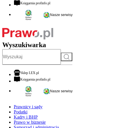
otwiera się w nowej karcie
Księgarnia profinfo.pl
Nasze serwisy
Wyszukiwarka
Szukaj
otwiera się w nowej karcie
Sklep LEX.pl
otwiera się w nowej karcie
Księgarnia profinfo.pl
Nasze serwisy
Prawnicy i sądy
Podatki
Kadry i BHP
Prawo w biznesie
Samorząd i administracja