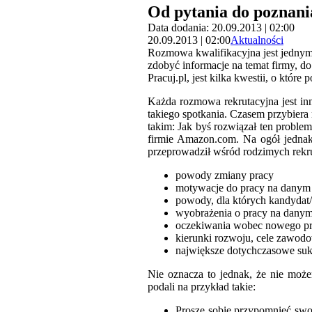
Od pytania do poznani
Data dodania: 20.09.2013 | 02:00
20.09.2013 | 02:00
Aktualności
Rozmowa kwalifikacyjna jest jednym 
zdobyć informacje na temat firmy, do
Pracuj.pl, jest kilka kwestii, o które
Każda rozmowa rekrutacyjna jest inn
takiego spotkania. Czasem przybiera
takim: Jak byś rozwiązał ten proble
firmie Amazon.com. Na ogół jednak,
przeprowadził wśród rodzimych rekrut
powody zmiany pracy
motywacje do pracy na danym
powody, dla których kandydat/
wyobrażenia o pracy na danym
oczekiwania wobec nowego pr
kierunki rozwoju, cele zawod
największe dotychczasowe s
Nie oznacza to jednak, że nie moż
podali na przykład takie:
Proszę sobie przypomnieć swoi