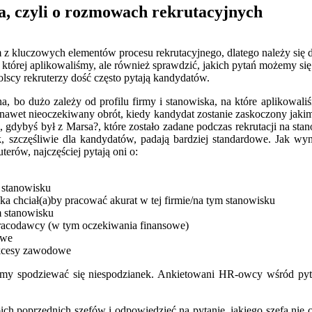
a, czyli o rozmowach rekrutacyjnych
z kluczowych elementów procesu rekrutacyjnego, dlatego należy się 
 której aplikowaliśmy, ale również sprawdzić, jakich pytań możemy si
 polscy rekruterzy dość często pytają kandydatów.
a, bo dużo zależy od profilu firmy i stanowiska, na które aplikowal
 nawet nieoczekiwany obrót, kiedy kandydat zostanie zaskoczony jak
m, gdybyś był z Marsa?, które zostało zadane podczas rekrutacji na st
 szczęśliwie dla kandydatów, padają bardziej standardowe. Jak wynik
erów, najczęściej pytają oni o:
 stanowisku
ka chciał(a)by pracować akurat w tej firmie/na tym stanowisku
 stanowisku
acodawcy (w tym oczekiwania finansowe)
owe
ukcesy zawodowe
emy spodziewać się niespodzianek. Ankietowani HR-owcy wśród pyta
ch poprzednich szefów i odpowiedzieć na pytanie, jakiego szefa nie c