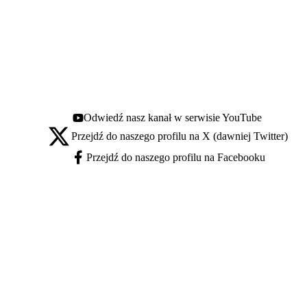
Odwiedź nasz kanał w serwisie YouTube
Youtube - otwiera się w nowej karcie
Przejdź do naszego profilu na X (dawniej Twitter)
X - otwiera się w nowej karcie
Przejdź do naszego profilu na Facebooku
Facebook - otwiera się w nowej karcie