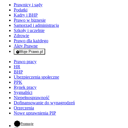
Prawnicy i sądy
Podatki
Kadry i BHP
Prawo w biznesie
Samorząd i administracja
Szkoły i uczelnie
Zdrowie
Prawo dla każdego
Akty Prawne
Moje Prawo.pl
- rejestracja i logowanie do serwisu
Prawo pracy
HR
BHP
Ubezpieczenia społeczne
PPK
Rynek pracy
Sygnaliści
Niepełnosprawność
Dofinansowanie do wynagrodzeń
Orzeczenia
Nowe uprawnienia PIP
- otwiera się w nowej karcie
Promocje