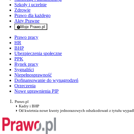
Szkoły i uczelnie
Zdrowie
Prawo dla każdego
Akty Prawne
Moje Prawo.pl
- rejestracja i logowanie do serwisu
Prawo pracy
HR
BHP
Ubezpieczenia społeczne
PPK
Rynek pracy
Sygnaliści
Niepełnosprawność
Dofinansowanie do wynagrodzeń
Orzeczenia
Nowe uprawnienia PIP
Prawo.pl
Kadry i BHP
Od kwietnia nowe kwoty jednorazowych odszkodowań z tytułu wypad