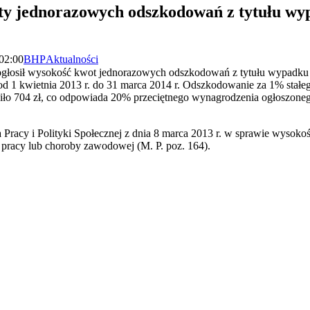
y jednorazowych odszkodowań z tytułu wy
 02:00
BHP
Aktualności
ej ogłosił wysokość kwot jednorazowych odszkodowań z tytułu wypadku
d 1 kwietnia 2013 r. do 31 marca 2014 r. Odszkodowanie za 1% stałe
iło 704 zł, co odpowiada 20% przeciętnego wynagrodzenia ogłoszoneg
 Pracy i Polityki Społecznej z dnia 8 marca 2013 r. w sprawie wysok
pracy lub choroby zawodowej (M. P. poz. 164).
iera się w nowym oknie