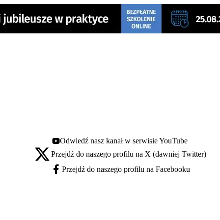
Odwiedź nasz kanał w serwisie YouTube
Youtube - otwiera się w nowej karcie
Przejdź do naszego profilu na X (dawniej Twitter)
X - otwiera się w nowej karcie
Przejdź do naszego profilu na Facebooku
Facebook - otwiera się w nowej karcie