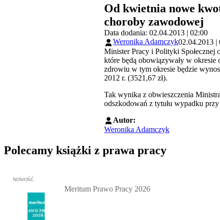
Od kwietnia nowe kwot
choroby zawodowej
Data dodania: 02.04.2013 | 02:00
Weronika Adamczyk
02.04.2013 |
Minister Pracy i Polityki Społeczn
które będą obowiązywały w okresie o
zdrowiu w tym okresie będzie wynos
2012 r. (3521,67 zł).
Tak wynika z obwieszczenia Ministra
odszkodowań z tytułu wypadku przy 
Autor:
Weronika Adamczyk
Polecamy książki z prawa pracy
Przejdź do: Meritum Prawo Pracy 2026, Kazimierz Jaśkowski - otw
NOWOŚĆ
Meritum Prawo Pracy 2026