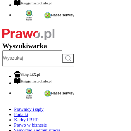
otwiera się w nowej karcie
Księgarnia profinfo.pl
Nasze serwisy
Wyszukiwarka
Szukaj
otwiera się w nowej karcie
Sklep LEX.pl
otwiera się w nowej karcie
Księgarnia profinfo.pl
Nasze serwisy
Prawnicy i sądy
Podatki
Kadry i BHP
Prawo w biznesie
Samorząd i administracja