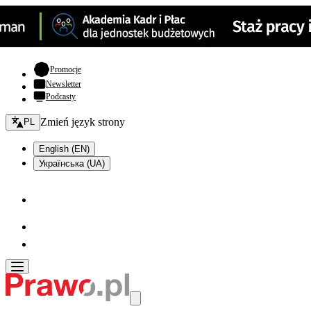
- otwiera się w nowej karcie
Promocje
Newsletter
Podcasty
Zmień język - bieżący:
Zmień język strony
PL
English (EN)
Українська (UA)