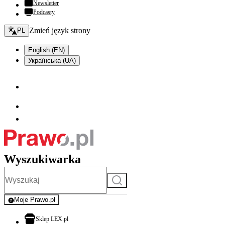
Newsletter
Podcasty
Zmień język - bieżący:
Zmień język strony
PL
English (EN)
Українська (UA)
Wyszukiwarka
Szukaj
Moje Prawo.pl
- rejestracja i logowanie do serwisu
otwiera się w nowej karcie
Sklep LEX.pl