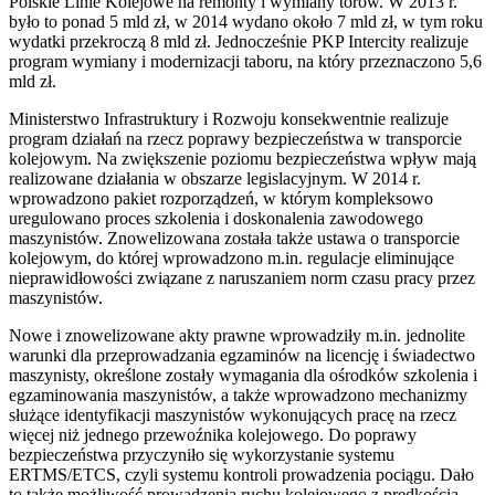
Polskie Linie Kolejowe na remonty i wymiany torów. W 2013 r.
było to ponad 5 mld zł, w 2014 wydano około 7 mld zł, w tym roku
wydatki przekroczą 8 mld zł. Jednocześnie PKP Intercity realizuje
program wymiany i modernizacji taboru, na który przeznaczono 5,6
mld zł.
Ministerstwo Infrastruktury i Rozwoju konsekwentnie realizuje
program działań na rzecz poprawy bezpieczeństwa w transporcie
kolejowym. Na zwiększenie poziomu bezpieczeństwa wpływ mają
realizowane działania w obszarze legislacyjnym. W 2014 r.
wprowadzono pakiet rozporządzeń, w którym kompleksowo
uregulowano proces szkolenia i doskonalenia zawodowego
maszynistów. Znowelizowana została także ustawa o transporcie
kolejowym, do której wprowadzono m.in. regulacje eliminujące
nieprawidłowości związane z naruszaniem norm czasu pracy przez
maszynistów.
Nowe i znowelizowane akty prawne wprowadziły m.in. jednolite
warunki dla przeprowadzania egzaminów na licencję i świadectwo
maszynisty, określone zostały wymagania dla ośrodków szkolenia i
egzaminowania maszynistów, a także wprowadzono mechanizmy
służące identyfikacji maszynistów wykonujących pracę na rzecz
więcej niż jednego przewoźnika kolejowego. Do poprawy
bezpieczeństwa przyczyniło się wykorzystanie systemu
ERTMS/ETCS, czyli systemu kontroli prowadzenia pociągu. Dało
to także możliwość prowadzenia ruchu kolejowego z prędkością