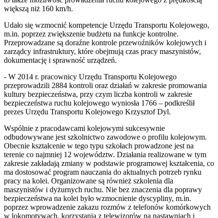
większą niż 160 km/h.
Udało się wzmocnić kompetencje Urzędu Transportu Kolejowego,
m.in. poprzez zwiększenie budżetu na funkcje kontrolne.
Przeprowadzane są doraźne kontrole przewoźników kolejowych i
zarządcy infrastruktury, które obejmują czas pracy maszynistów,
dokumentację i sprawność urządzeń.
- W 2014 r. pracownicy Urzędu Transportu Kolejowego
przeprowadzili 2884 kontroli oraz działań w zakresie promowania
kultury bezpieczeństwa, przy czym liczba kontroli w zakresie
bezpieczeństwa ruchu kolejowego wyniosła 1766 – podkreślił
prezes Urzędu Transportu Kolejowego Krzysztof Dyl.
Wspólnie z pracodawcami kolejowymi sukcesywnie
odbudowywane jest szkolnictwo zawodowe o profilu kolejowym.
Obecnie kształcenie w tego typu szkołach prowadzone jest na
terenie co najmniej 12 województw. Działania realizowane w tym
zakresie zakładają zmiany w podstawie programowej kształcenia, co
ma dostosować program nauczania do aktualnych potrzeb rynku
pracy na kolei. Organizowane są również szkolenia dla
maszynistów i dyżurnych ruchu. Nie bez znaczenia dla poprawy
bezpieczeństwa na kolei było wzmocnienie dyscypliny, m.in.
poprzez wprowadzenie zakazu rozmów z telefonów komórkowych
w lokomotywach, korzystania z telewizorów na nastawniach i