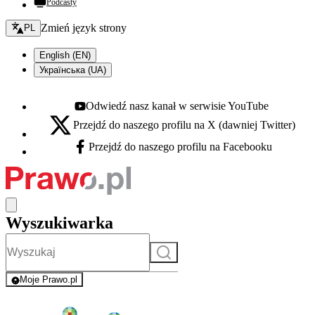
Podcasty
Zmień język - bieżący:
Zmień język strony
PL
English (EN)
Українська (UA)
Odwiedź nasz kanał w serwisie YouTube
Youtube - otwiera się w nowej karcie
Przejdź do naszego profilu na X (dawniej Twitter)
X - otwiera się w nowej karcie
Przejdź do naszego profilu na Facebooku
Facebook - otwiera się w nowej karcie
Wyszukiwarka
Szukaj
Moje Prawo.pl
- rejestracja i logowanie do serwisu