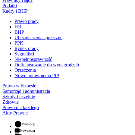
Prawnicy i sądy
Podatki
Kadry i BHP
Prawo pracy
HR
BHP
Ubezpieczenia społeczne
PPK
Rynek pracy
Sygnaliści
Niepełnosprawność
Dofinansowanie do wynagrodzeń
Orzeczenia
Nowe uprawnienia PIP
Prawo w biznesie
Samorząd i administracja
Szkoły i uczelnie
Zdrowie
Prawo dla każdego
Akty Prawne
- otwiera się w nowej karcie
Promocje
Newsletter