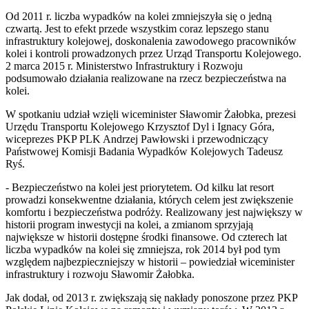
Od 2011 r. liczba wypadków na kolei zmniejszyła się o jedną
czwartą. Jest to efekt przede wszystkim coraz lepszego stanu
infrastruktury kolejowej, doskonalenia zawodowego pracowników
kolei i kontroli prowadzonych przez Urząd Transportu Kolejowego.
2 marca 2015 r. Ministerstwo Infrastruktury i Rozwoju
podsumowało działania realizowane na rzecz bezpieczeństwa na
kolei.
W spotkaniu udział wzięli wiceminister Sławomir Żałobka, prezesi
Urzędu Transportu Kolejowego Krzysztof Dyl i Ignacy Góra,
wiceprezes PKP PLK Andrzej Pawłowski i przewodniczący
Państwowej Komisji Badania Wypadków Kolejowych Tadeusz
Ryś.
- Bezpieczeństwo na kolei jest priorytetem. Od kilku lat resort
prowadzi konsekwentne działania, których celem jest zwiększenie
komfortu i bezpieczeństwa podróży. Realizowany jest największy w
historii program inwestycji na kolei, a zmianom sprzyjają
największe w historii dostępne środki finansowe. Od czterech lat
liczba wypadków na kolei się zmniejsza, rok 2014 był pod tym
względem najbezpieczniejszy w historii – powiedział wiceminister
infrastruktury i rozwoju Sławomir Żałobka.
Jak dodał, od 2013 r. zwiększają się nakłady ponoszone przez PKP