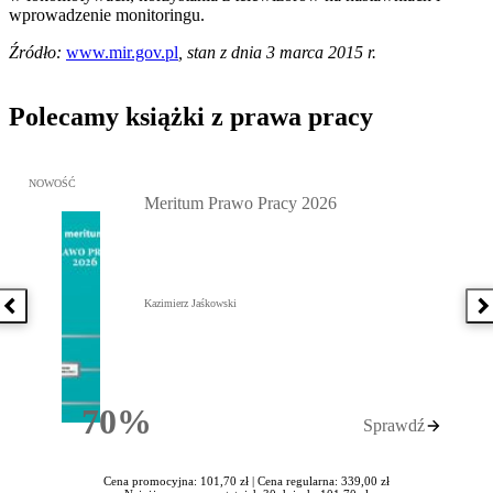
wprowadzenie monitoringu.
Źródło:
www.mir.gov.pl
, stan z dnia 3 marca 2015 r.
Polecamy książki z prawa pracy
Przejdź do: Meritum Prawo Pracy 2026, Kazimierz Jaśkowski - otw
NOWOŚĆ
Meritum Prawo Pracy 2026
Kazimierz Jaśkowski
Poprzednia książka
N
70%
Sprawdź
Rabatu
Cena promocyjna: 101,70 zł |
Cena regularna: 339,00 zł