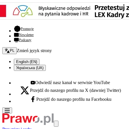
- otwiera się w nowej karcie
Promocje
Newsletter
Podcasty
Zmień język - bieżący:
Zmień język strony
PL
English (EN)
Українська (UA)
Odwiedź nasz kanał w serwisie YouTube
Youtube - otwiera się w nowej karcie
Przejdź do naszego profilu na X (dawniej Twitter)
X - otwiera się w nowej karcie
Przejdź do naszego profilu na Facebooku
Facebook - otwiera się w nowej karcie