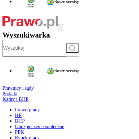
Nasze serwisy
Wyszukiwarka
Szukaj
Nasze serwisy
Prawnicy i sądy
Podatki
Kadry i BHP
Prawo pracy
HR
BHP
Ubezpieczenia społeczne
PPK
Rynek pracy