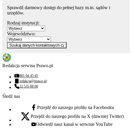
Sprawdź darmowy dostęp do pełnej bazy m.in. sądów i
urzędów.
Rodzaj instytucji:
Województwo:
Szukaj danych kontaktowych
Redakcja serwisu Prawo.pl
801 04 45 45
Numer telefonu:
redakcja@prawo.pl
Adres email:
22 535 88 00
Numer telefonu:
Śledź nas
Przejdź do naszego profilu na Facebooku
facebook - otwiera się w nowej karcie
Przejdź do naszego profilu na X (dawniej Twitter)
x - otwiera się w nowej karcie
Odwiedź nasz kanał w serwisie YouTube
youtube - otwiera się w nowej karcie