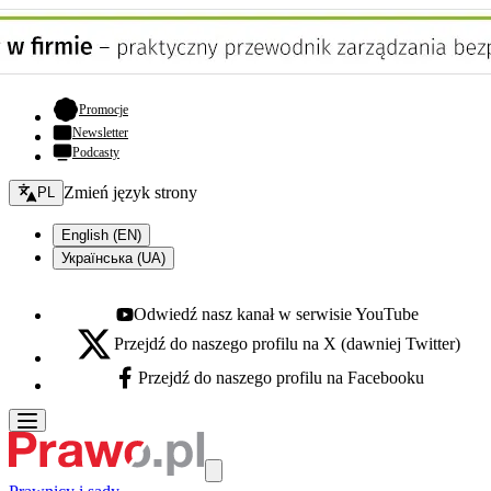
- otwiera się w nowej karcie
Promocje
Newsletter
Podcasty
Zmień język - bieżący:
Zmień język strony
PL
English (EN)
Українська (UA)
Odwiedź nasz kanał w serwisie YouTube
Youtube - otwiera się w nowej karcie
Przejdź do naszego profilu na X (dawniej Twitter)
X - otwiera się w nowej karcie
Przejdź do naszego profilu na Facebooku
Facebook - otwiera się w nowej karcie