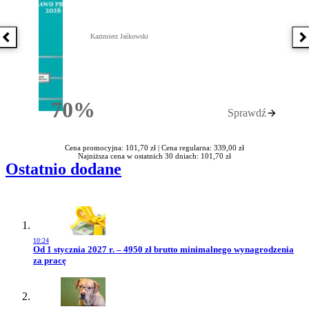
Kazimierz Jaśkowski
Poprzednia książka
N
70%
Sprawdź
Rabatu
Cena promocyjna: 101,70 zł |
Cena regularna: 339,00 zł
Najniższa cena w ostatnich 30 dniach: 101,70 zł
Ostatnio dodane
10:24
Przejdź do artykułu:
Od 1 stycznia 2027 r. – 4950 zł brutto minimalnego wynagrodzenia
za pracę