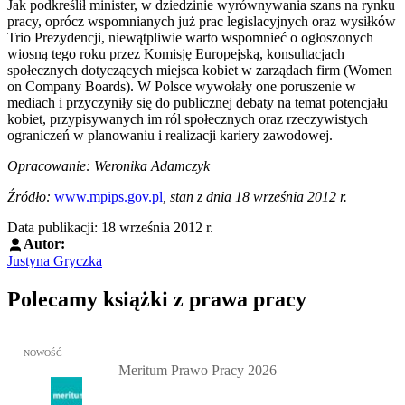
Jak podkreślił minister, w dziedzinie wyrównywania szans na rynku
pracy, oprócz wspomnianych już prac legislacyjnych oraz wysiłków
Trio Prezydencji, niewątpliwie warto wspomnieć o ogłoszonych
wiosną tego roku przez Komisję Europejską, konsultacjach
społecznych dotyczących miejsca kobiet w zarządach firm (Women
on Company Boards). W Polsce wywołały one poruszenie w
mediach i przyczyniły się do publicznej debaty na temat potencjału
kobiet, przypisywanych im ról społecznych oraz rzeczywistych
ograniczeń w planowaniu i realizacji kariery zawodowej.
Opracowanie: Weronika Adamczyk
Źródło:
www.mpips.gov.pl
, stan z dnia 18 września 2012 r.
Data publikacji: 18 września 2012 r.
Autor:
Justyna Gryczka
Polecamy książki z prawa pracy
Przejdź do: Meritum Prawo Pracy 2026, Kazimierz Jaśkowski - otw
NOWOŚĆ
Meritum Prawo Pracy 2026