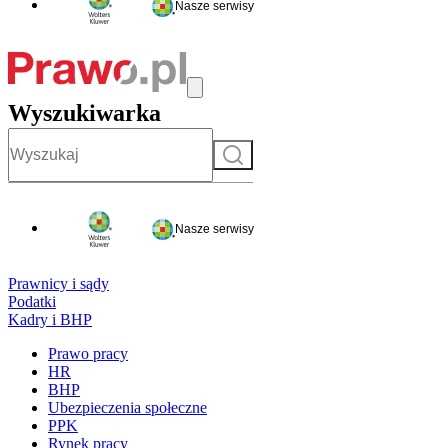
Nasze serwisy
Wyszukiwarka
Szukaj
Nasze serwisy
Prawnicy i sądy
Podatki
Kadry i BHP
Prawo pracy
HR
BHP
Ubezpieczenia społeczne
PPK
Rynek pracy