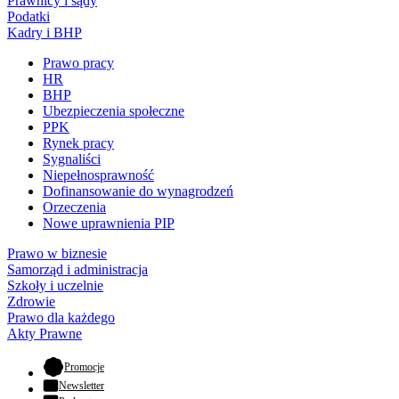
Prawnicy i sądy
Podatki
Kadry i BHP
Prawo pracy
HR
BHP
Ubezpieczenia społeczne
PPK
Rynek pracy
Sygnaliści
Niepełnosprawność
Dofinansowanie do wynagrodzeń
Orzeczenia
Nowe uprawnienia PIP
Prawo w biznesie
Samorząd i administracja
Szkoły i uczelnie
Zdrowie
Prawo dla każdego
Akty Prawne
- otwiera się w nowej karcie
Promocje
Newsletter