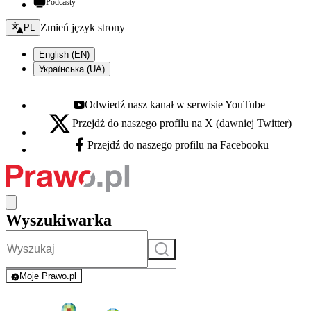
Podcasty
Zmień język - bieżący:
Zmień język strony
PL
English (EN)
Українська (UA)
Odwiedź nasz kanał w serwisie YouTube
Youtube - otwiera się w nowej karcie
Przejdź do naszego profilu na X (dawniej Twitter)
X - otwiera się w nowej karcie
Przejdź do naszego profilu na Facebooku
Facebook - otwiera się w nowej karcie
Wyszukiwarka
Szukaj
Moje Prawo.pl
- rejestracja i logowanie do serwisu