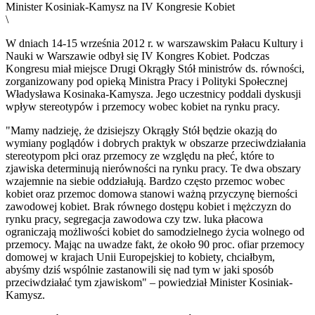
Minister Kosiniak-Kamysz na IV Kongresie Kobiet
\
W dniach 14-15 września 2012 r. w warszawskim Pałacu Kultury i
Nauki w Warszawie odbył się IV Kongres Kobiet. Podczas
Kongresu miał miejsce Drugi Okrągły Stół ministrów ds. równości,
zorganizowany pod opieką Ministra Pracy i Polityki Społecznej
Władysława Kosinaka-Kamysza. Jego uczestnicy poddali dyskusji
wpływ stereotypów i przemocy wobec kobiet na rynku pracy.
"Mamy nadzieję, że dzisiejszy Okrągły Stół będzie okazją do
wymiany poglądów i dobrych praktyk w obszarze przeciwdziałania
stereotypom płci oraz przemocy ze względu na płeć, które to
zjawiska determinują nierówności na rynku pracy. Te dwa obszary
wzajemnie na siebie oddziałują. Bardzo często przemoc wobec
kobiet oraz przemoc domowa stanowi ważną przyczynę bierności
zawodowej kobiet. Brak równego dostępu kobiet i mężczyzn do
rynku pracy, segregacja zawodowa czy tzw. luka płacowa
ograniczają możliwości kobiet do samodzielnego życia wolnego od
przemocy. Mając na uwadze fakt, że około 90 proc. ofiar przemocy
domowej w krajach Unii Europejskiej to kobiety, chciałbym,
abyśmy dziś wspólnie zastanowili się nad tym w jaki sposób
przeciwdziałać tym zjawiskom" – powiedział Minister Kosiniak-
Kamysz.