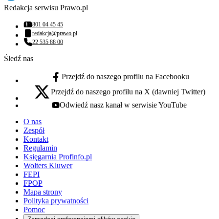
Redakcja serwisu Prawo.pl
801 04 45 45
Numer telefonu:
redakcja@prawo.pl
Adres email:
22 535 88 00
Numer telefonu:
Śledź nas
Przejdź do naszego profilu na Facebooku
facebook - otwiera się w nowej karcie
Przejdź do naszego profilu na X (dawniej Twitter)
x - otwiera się w nowej karcie
Odwiedź nasz kanał w serwisie YouTube
youtube - otwiera się w nowej karcie
O nas
Zespół
Kontakt
Regulamin
Księgarnia Profinfo.pl
Wolters Kluwer
FEPI
FPOP
Mapa strony
Polityka prywatności
Pomoc