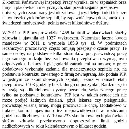
Z kontroli Państwowej Inspekcji Pracy wynika, że w szpitalach oraz
innych placówkach medycznych, stan przestrzegania przepisów
dotyczących czasu pracy jest niezadowalający. Pielęgniarki i lekarze
na wniosek dyrektorów szpitali, by zapewnić lepszą dostępność do
świadczeń medycznych, pełnią nawet kilkudniowe dyżury.
W 2011 r. PIP przeprowadziła 1458 kontroli w placówkach służby
zdrowia i ujawniła aż 1027 wykroczeń. Natomiast łączna kwota
mandatów w 2011 r. wyniosła 185,9 tys. zł. W podmiotach
leczniczych pracodawcy często omijają przepisy o czasie pracy. Te
same osoby, na podstawie kilku stosunków pracy, świadczą pracę
tego samego rodzaju bez zachowania przepisów o wymaganym
odpoczynku. Lekarze i pielęgniarki zatrudnieni na umowę o pracę
dodatkowo wykonują zadania dla macierzystego szpitala np. na
podstawie kontraktu zawartego z firmą zewnętrzną. Jak podała PIP,
w jednym ze skontrolowanych szpitali, lekarz w ramach etatu
przepracował 103 godziny bez żadnego odpoczynku. Bardzo często
zdarzają są kilkudobowe dyżury personelu świadczącego pracę
tylko na podstawie kontraktów. PIP jest w takich sytuacjach nie
może podjąć żadnych działań, gdyż lekarze czy pielęgniarki,
prowadząc własną firmę, mogą pracować ile chcą. Dodatkowo w
trakcie kontroli ujawniono też nieprawidłowości w rozliczaniu
godzin nadliczbowych. W 19 na 233 skontrolowanych placówkach
służby zdrowia przekroczono dopuszczalny limit godzin
nadliczbowych w roku kalendarzowym o kilkaset godzin.