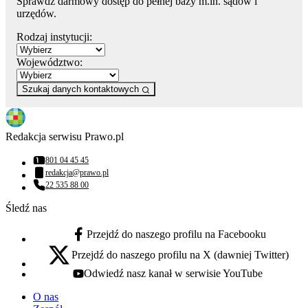
Sprawdź darmowy dostęp do pełnej bazy m.in. sądów i
urzędów.
Rodzaj instytucji:
Województwo:
Szukaj danych kontaktowych
Redakcja serwisu Prawo.pl
801 04 45 45
Numer telefonu:
redakcja@prawo.pl
Adres email:
22 535 88 00
Numer telefonu:
Śledź nas
Przejdź do naszego profilu na Facebooku
facebook - otwiera się w nowej karcie
Przejdź do naszego profilu na X (dawniej Twitter)
x - otwiera się w nowej karcie
Odwiedź nasz kanał w serwisie YouTube
youtube - otwiera się w nowej karcie
O nas