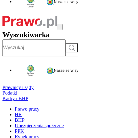
Nasze serwisy
Wyszukiwarka
Szukaj
Nasze serwisy
Prawnicy i sądy
Podatki
Kadry i BHP
Prawo pracy
HR
BHP
Ubezpieczenia społeczne
PPK
Rynek pracy