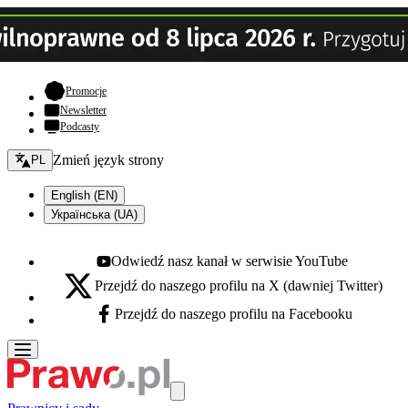
- otwiera się w nowej karcie
Promocje
Newsletter
Podcasty
Zmień język - bieżący:
Zmień język strony
PL
English (EN)
Українська (UA)
Odwiedź nasz kanał w serwisie YouTube
Youtube - otwiera się w nowej karcie
Przejdź do naszego profilu na X (dawniej Twitter)
X - otwiera się w nowej karcie
Przejdź do naszego profilu na Facebooku
Facebook - otwiera się w nowej karcie