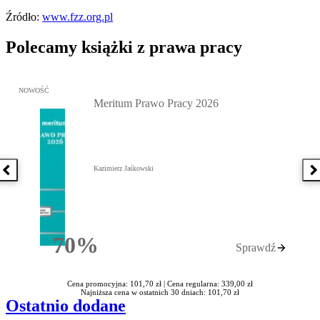
Źródło:
www.fzz.org.pl
Polecamy książki z prawa pracy
Przejdź do: Meritum Prawo Pracy 2026, Kazimierz Jaśkowski - otw
NOWOŚĆ
Meritum Prawo Pracy 2026
Kazimierz Jaśkowski
Poprzednia książka
N
70%
Sprawdź
Rabatu
Cena promocyjna: 101,70 zł |
Cena regularna: 339,00 zł
Najniższa cena w ostatnich 30 dniach: 101,70 zł
Ostatnio dodane