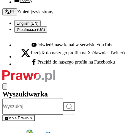
Podcasty
Zmień język - bieżący:
Zmień język strony
PL
English (EN)
Українська (UA)
Odwiedź nasz kanał w serwisie YouTube
Youtube - otwiera się w nowej karcie
Przejdź do naszego profilu na X (dawniej Twitter)
X - otwiera się w nowej karcie
Przejdź do naszego profilu na Facebooku
Facebook - otwiera się w nowej karcie
Wyszukiwarka
Szukaj
Moje Prawo.pl
- rejestracja i logowanie do serwisu