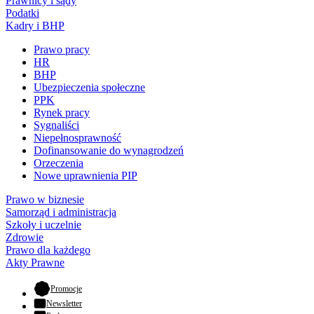
Prawnicy i sądy
Podatki
Kadry i BHP
Prawo pracy
HR
BHP
Ubezpieczenia społeczne
PPK
Rynek pracy
Sygnaliści
Niepełnosprawność
Dofinansowanie do wynagrodzeń
Orzeczenia
Nowe uprawnienia PIP
Prawo w biznesie
Samorząd i administracja
Szkoły i uczelnie
Zdrowie
Prawo dla każdego
Akty Prawne
- otwiera się w nowej karcie
Promocje
Newsletter