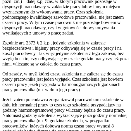
poźn. zm.) – dalej k.p, czas, w którym pracownik pozostaje w
dyspozycji pracodawcy w zakładzie pracy lub w innym miejscu
wyznaczonym do wykonywania pracy. Czas szkolenia
podnoszącego kwalifikacje zawodowe pracownika, nie jest zatem
czasem pracy. W tym czasie pracownik nie pozostaje bowiem w
dyspozycji pracodawcy, czyli w gotowości do wykonywania
wynikających z umowy o pracę zadań.
Zgodnie art. 2373 § 2 k.p., jedynie szkolenia w zakresie
bezpieczeństwa i higieny pracy odbywają się w czasie pracy i na
koszt pracodawcy. Tak więc jedynie szkolenia z tego zakresu, bez
względu na to, czy odbywają się w czasie godzin pracy czy też poza
nimi, wliczane są w całości do czasu pracy.
Od zasady, w myśl której czasu szkolenia nie zalicza się do czasu
pracy pracownika jest jeden wyjątek. Czas szkolenia jest bowiem
czasem pracy jeżeli przypada w harmonogramowych godzinach
pracy pracownika (np. w dniu jego pracy).
Jeżeli zatem pracodawca zorganizował pracownikom szkolenie w
dniu ich normalnej pracy to czas tego szkolenia przypadający na
godziny harmonogramowej pracy wliczany będzie do czasu pracy.
Natomiast godziny szkolenia wykraczające poza godziny normalnej
pracy pracownika (np. 9. godzina szkolenia, w przypadku
pracowników, których dobowa norma czasu pracy wynosi 8