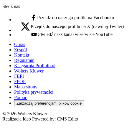
Śledź nas
Przejdź do naszego profilu na Facebooku
facebook - otwiera się w nowej karcie
Przejdź do naszego profilu na X (dawniej Twitter)
x - otwiera się w nowej karcie
Odwiedź nasz kanał w serwisie YouTube
youtube - otwiera się w nowej karcie
O nas
Zespół
Kontakt
Regulamin
Księgarnia Profinfo.pl
Wolters Kluwer
FEPI
FPOP
Mapa strony
Polityka prywatności
Pomoc
Zarządzaj preferencjami plików cookie
© 2026 Wolters Kluwer
Realizacja Ideo Powered by:
CMS Edito