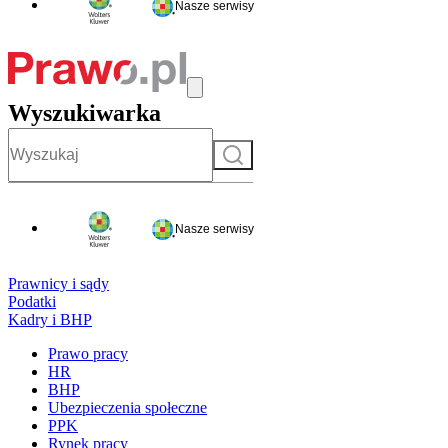
Nasze serwisy
Wyszukiwarka
Szukaj
Nasze serwisy
Prawnicy i sądy
Podatki
Kadry i BHP
Prawo pracy
HR
BHP
Ubezpieczenia społeczne
PPK
Rynek pracy