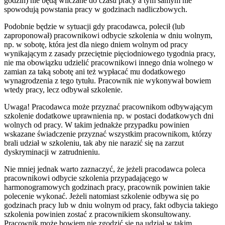
godzin) nie będą wliczane do czasu pracy a tym samym nie
spowodują powstania pracy w godzinach nadliczbowych.
Podobnie będzie w sytuacji gdy pracodawca, polecił (lub
zaproponował) pracownikowi odbycie szkolenia w dniu wolnym,
np. w sobotę, która jest dla niego dniem wolnym od pracy
wynikającym z zasady przeciętnie pięciodniowego tygodnia pracy,
nie ma obowiązku udzielić pracownikowi innego dnia wolnego w
zamian za taką sobotę ani też wypłacać mu dodatkowego
wynagrodzenia z tego tytułu. Pracownik nie wykonywał bowiem
wtedy pracy, lecz odbywał szkolenie.
Uwaga! Pracodawca może przyznać pracownikom odbywającym
szkolenie dodatkowe uprawnienia np. w postaci dodatkowych dni
wolnych od pracy. W takim jednakże przypadku powinien
wskazane świadczenie przyznać wszystkim pracownikom, którzy
brali udział w szkoleniu, tak aby nie narazić się na zarzut
dyskryminacji w zatrudnieniu.
Nie mniej jednak warto zaznaczyć, że jeżeli pracodawca poleca
pracownikowi odbycie szkolenia przypadającego w
harmonogramowych godzinach pracy, pracownik powinien takie
polecenie wykonać. Jeżeli natomiast szkolenie odbywa się po
godzinach pracy lub w dniu wolnym od pracy, fakt odbycia takiego
szkolenia powinien zostać z pracownikiem skonsultowany.
Pracownik może bowiem nie zgodzić się na udział w takim