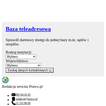
Baza teleadresowa
Sprawdź darmowy dostęp do pełnej bazy m.in. sądów i
urzędów.
Rodzaj instytucji:
Województwo:
Szukaj danych kontaktowych
Redakcja serwisu Prawo.pl
801 04 45 45
Numer telefonu:
redakcja@prawo.pl
Adres email:
22 535 88 00
Numer telefonu: