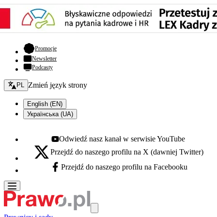
- otwiera się w nowej karcie
Promocje
Newsletter
Podcasty
Zmień język - bieżący:
Zmień język strony
PL
English (EN)
Українська (UA)
Odwiedź nasz kanał w serwisie YouTube
Youtube - otwiera się w nowej karcie
Przejdź do naszego profilu na X (dawniej Twitter)
X - otwiera się w nowej karcie
Przejdź do naszego profilu na Facebooku
Facebook - otwiera się w nowej karcie