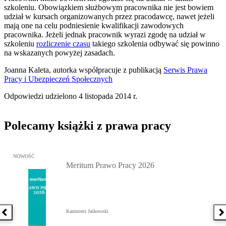
szkoleniu. Obowiązkiem służbowym pracownika nie jest bowiem
udział w kursach organizowanych przez pracodawcę, nawet jeżeli
mają one na celu podniesienie kwalifikacji zawodowych
pracownika. Jeżeli jednak pracownik wyrazi zgodę na udział w
szkoleniu
rozliczenie czasu
takiego szkolenia odbywać się powinno
na wskazanych powyżej zasadach.
Joanna Kaleta, autorka współpracuje z publikacją
Serwis Prawa
Pracy i Ubezpieczeń Społecznych
Odpowiedzi udzielono 4 listopada 2014 r.
Polecamy książki z prawa pracy
Przejdź do: Meritum Prawo Pracy 2026, Kazimierz Jaśkowski - otw
NOWOŚĆ
Meritum Prawo Pracy 2026
Kazimierz Jaśkowski
Poprzednia książka
N