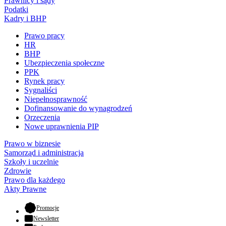
Prawnicy i sądy
Podatki
Kadry i BHP
Prawo pracy
HR
BHP
Ubezpieczenia społeczne
PPK
Rynek pracy
Sygnaliści
Niepełnosprawność
Dofinansowanie do wynagrodzeń
Orzeczenia
Nowe uprawnienia PIP
Prawo w biznesie
Samorząd i administracja
Szkoły i uczelnie
Zdrowie
Prawo dla każdego
Akty Prawne
- otwiera się w nowej karcie
Promocje
Newsletter