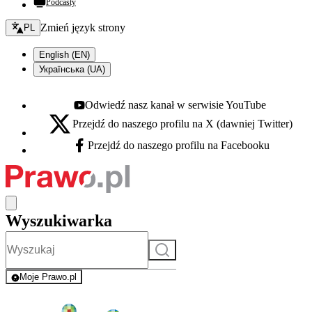
Podcasty
Zmień język - bieżący:
Zmień język strony
PL
English (EN)
Українська (UA)
Odwiedź nasz kanał w serwisie YouTube
Youtube - otwiera się w nowej karcie
Przejdź do naszego profilu na X (dawniej Twitter)
X - otwiera się w nowej karcie
Przejdź do naszego profilu na Facebooku
Facebook - otwiera się w nowej karcie
Wyszukiwarka
Szukaj
Moje Prawo.pl
- rejestracja i logowanie do serwisu