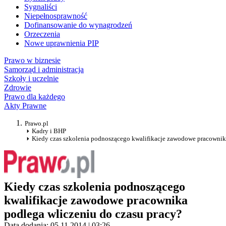
Sygnaliści
Niepełnosprawność
Dofinansowanie do wynagrodzeń
Orzeczenia
Nowe uprawnienia PIP
Prawo w biznesie
Samorząd i administracja
Szkoły i uczelnie
Zdrowie
Prawo dla każdego
Akty Prawne
Prawo.pl
Kadry i BHP
Kiedy czas szkolenia podnoszącego kwalifikacje zawodowe pracownika
Kiedy czas szkolenia podnoszącego
kwalifikacje zawodowe pracownika
podlega wliczeniu do czasu pracy?
Data dodania: 05.11.2014 | 03:26