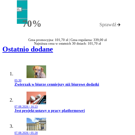
70%
Sprawdź
Rabatu
Cena promocyjna: 101,70 zł |
Cena regularna: 339,00 zł
Najniższa cena w ostatnich 30 dniach: 101,70 zł
Ostatnio dodane
05:30
Przejdź do artykułu:
Zwierzak w biurze cenniejszy niż biurowe dodatki
07.08.2026 | 16:23
Przejdź do artykułu:
Jest projekt ustawy o pracy platformowej
07.08.2026 | 05:28