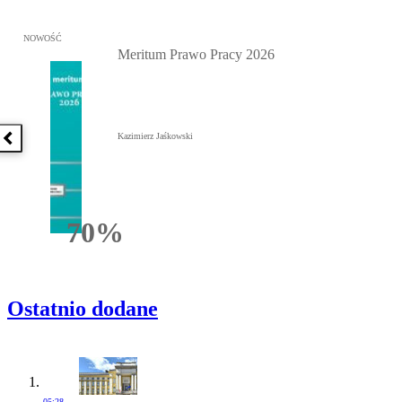
Przejdź do: Meritum Prawo Pracy 2026, Kazimierz Jaśkowski - otw
NOWOŚĆ
Meritum Prawo Pracy 2026
Kazimierz Jaśkowski
Poprzednia książka
70%
Rabatu
Ostatnio dodane
05:28