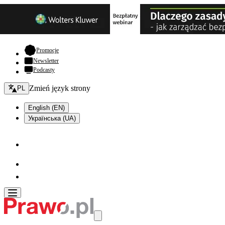
- otwiera się w nowej karcie
Promocje
Newsletter
Podcasty
Zmień język - bieżący:
Zmień język strony
PL
English (EN)
Українська (UA)