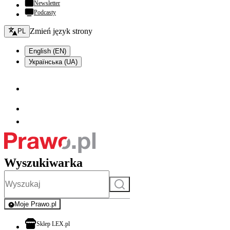
Newsletter
Podcasty
Zmień język - bieżący:
Zmień język strony
PL
English (EN)
Українська (UA)
Wyszukiwarka
Szukaj
Moje Prawo.pl
- rejestracja i logowanie do serwisu
otwiera się w nowej karcie
Sklep LEX.pl