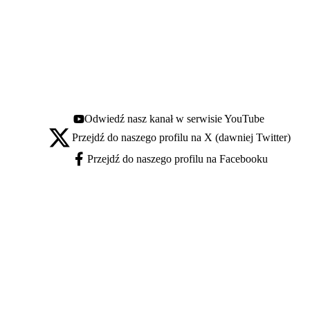
Odwiedź nasz kanał w serwisie YouTube
Youtube - otwiera się w nowej karcie
Przejdź do naszego profilu na X (dawniej Twitter)
X - otwiera się w nowej karcie
Przejdź do naszego profilu na Facebooku
Facebook - otwiera się w nowej karcie