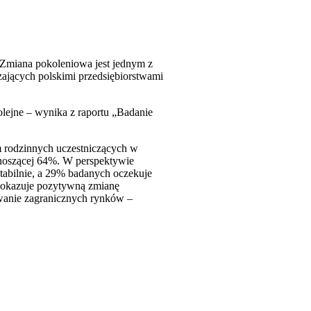
 Zmiana pokoleniowa jest jednym z
zających polskimi przedsiębiorstwami
olejne – wynika z raportu „Badanie
m rodzinnych uczestniczących w
wynoszącej 64%. W perspektywie
stabilnie, a 29% badanych oczekuje
 pokazuje pozytywną zmianę
ywanie zagranicznych rynków –