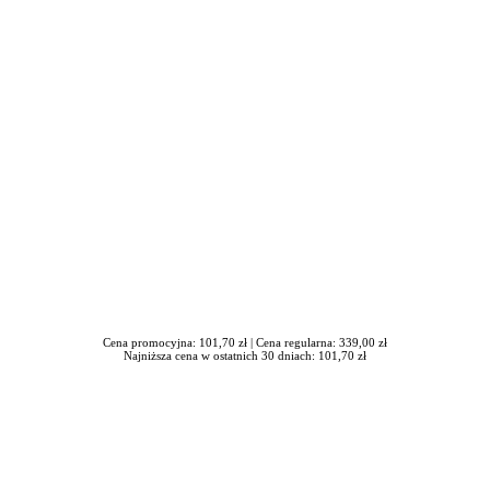
iera się w nowym oknie
Cena promocyjna: 101,70 zł |
Cena regularna: 339,00 zł
Najniższa cena w ostatnich 30 dniach: 101,70 zł