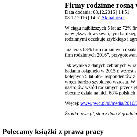
Firmy rodzinne rosną w
Data dodania: 08.12.2016 | 14:51
08.12.2016 | 14:51
Aktualności
W ciągu najbliższych 5 lat aż 72% f
największych wyzwań, tym bardziej, 
rodzinnymi oczekuje szybkiego i agr
Już teraz 68% firm rodzinnych działa
firm rodzinnych 2016”, przygotowan
Jak wynika z danych zebranych w ra
badaniu osiągnęło w 2015 r. wzrost 
kolejnych 5 lat 68% respondentów z P
wręcz bardzo szybkiego wzrostu. W 
nastrojów wśród rodzimych przedsię
obecnie działa na nich 68% polskich 
Więcej:
www.pwc.pl/pl/media/2016/2
Źródło: pwc.pl, stan z dnia 8 grudnia
Polecamy książki z prawa pracy