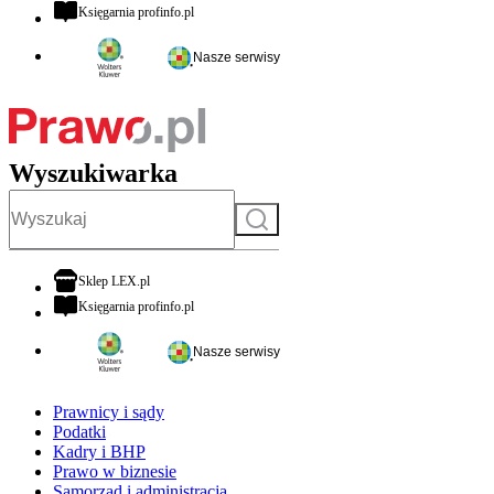
otwiera się w nowej karcie
Księgarnia profinfo.pl
Nasze serwisy
Wyszukiwarka
Szukaj
otwiera się w nowej karcie
Sklep LEX.pl
otwiera się w nowej karcie
Księgarnia profinfo.pl
Nasze serwisy
Prawnicy i sądy
Podatki
Kadry i BHP
Prawo w biznesie
Samorząd i administracja