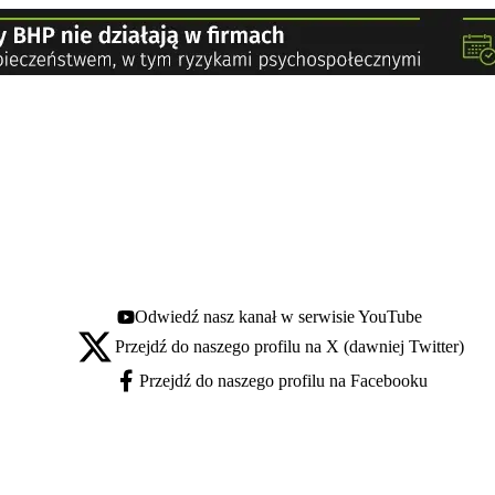
Odwiedź nasz kanał w serwisie YouTube
Youtube - otwiera się w nowej karcie
Przejdź do naszego profilu na X (dawniej Twitter)
X - otwiera się w nowej karcie
Przejdź do naszego profilu na Facebooku
Facebook - otwiera się w nowej karcie