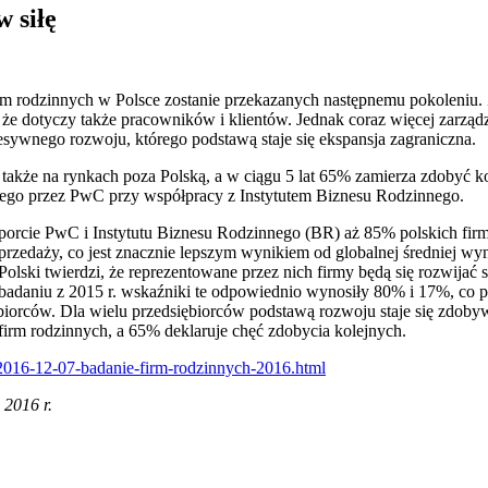
 siłę
irm rodzinnych w Polsce zostanie przekazanych następnemu pokoleniu.
że dotyczy także pracowników i klientów. Jednak coraz więcej zarząd
esywnego rozwoju, którego podstawą staje się ekspansja zagraniczna.
 także na rynkach poza Polską, a w ciągu 5 lat 65% zamierza zdobyć k
ego przez PwC przy współpracy z Instytutem Biznesu Rodzinnego.
porcie PwC i Instytutu Biznesu Rodzinnego (BR) aż 85% polskich fir
sprzedaży, co jest znacznie lepszym wynikiem od globalnej średniej 
olski twierdzi, że reprezentowane przez nich firmy będą się rozwijać 
badaniu z 2015 r. wskaźniki te odpowiednio wynosiły 80% i 17%, co
biorców. Dla wielu przedsiębiorców podstawą rozwoju staje się zdob
firm rodzinnych, a 65% deklaruje chęć zdobycia kolejnych.
016-12-07-badanie-firm-rodzinnych-2016.html
 2016 r.