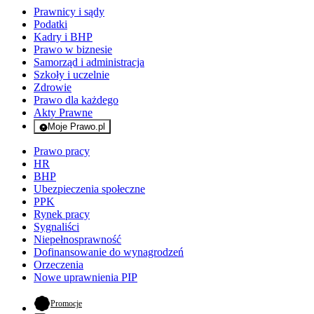
Prawnicy i sądy
Podatki
Kadry i BHP
Prawo w biznesie
Samorząd i administracja
Szkoły i uczelnie
Zdrowie
Prawo dla każdego
Akty Prawne
Moje Prawo.pl
- rejestracja i logowanie do serwisu
Prawo pracy
HR
BHP
Ubezpieczenia społeczne
PPK
Rynek pracy
Sygnaliści
Niepełnosprawność
Dofinansowanie do wynagrodzeń
Orzeczenia
Nowe uprawnienia PIP
- otwiera się w nowej karcie
Promocje