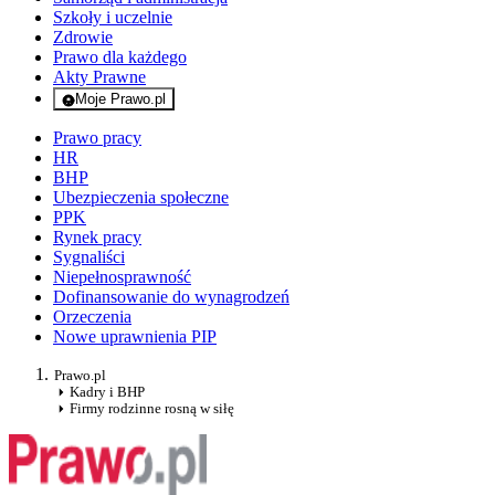
Szkoły i uczelnie
Zdrowie
Prawo dla każdego
Akty Prawne
Moje Prawo.pl
- rejestracja i logowanie do serwisu
Prawo pracy
HR
BHP
Ubezpieczenia społeczne
PPK
Rynek pracy
Sygnaliści
Niepełnosprawność
Dofinansowanie do wynagrodzeń
Orzeczenia
Nowe uprawnienia PIP
Prawo.pl
Kadry i BHP
Firmy rodzinne rosną w siłę