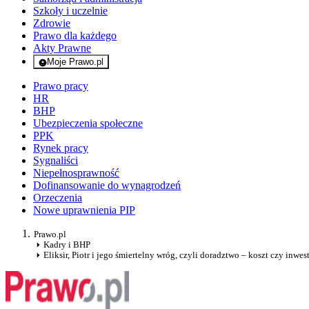
Szkoły i uczelnie
Zdrowie
Prawo dla każdego
Akty Prawne
Moje Prawo.pl
- rejestracja i logowanie do serwisu
Prawo pracy
HR
BHP
Ubezpieczenia społeczne
PPK
Rynek pracy
Sygnaliści
Niepełnosprawność
Dofinansowanie do wynagrodzeń
Orzeczenia
Nowe uprawnienia PIP
Prawo.pl
Kadry i BHP
Eliksir, Piotr i jego śmiertelny wróg, czyli doradztwo – koszt czy inwes