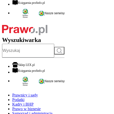
otwiera się w nowej karcie
Księgarnia profinfo.pl
Nasze serwisy
Wyszukiwarka
Szukaj
otwiera się w nowej karcie
Sklep LEX.pl
otwiera się w nowej karcie
Księgarnia profinfo.pl
Nasze serwisy
Prawnicy i sądy
Podatki
Kadry i BHP
Prawo w biznesie
Samorząd i administracja