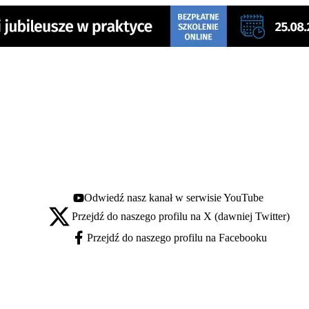
Odwiedź nasz kanał w serwisie YouTube
Youtube - otwiera się w nowej karcie
Przejdź do naszego profilu na X (dawniej Twitter)
X - otwiera się w nowej karcie
Przejdź do naszego profilu na Facebooku
Facebook - otwiera się w nowej karcie