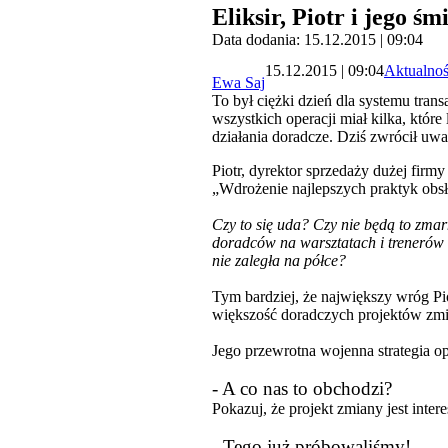
Eliksir, Piotr i jego ś
Data dodania: 15.12.2015 | 09:04
15.12.2015 | 09:04
Aktualnoś
Ewa Saj
To był ciężki dzień dla systemu tran
wszystkich operacji miał kilka, któr
działania doradcze. Dziś zwrócił uwa
Piotr, dyrektor sprzedaży dużej firm
„Wdrożenie najlepszych praktyk obsł
Czy to się uda? Czy nie będą to zma
doradców na warsztatach i trenerów
nie zaległa na półce?
Tym bardziej, że największy wróg Pi
większość doradczych projektów zmi
Jego przewrotna wojenna strategia op
- A co nas to obchodzi?
Pokazuj, że projekt zmiany jest inter
- Tego już próbowaliśmy!