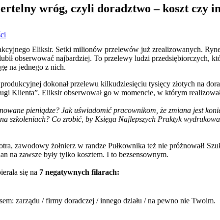
miertelny wróg, czyli doradztwo – koszt czy 
ci
sakcyjnego Eliksir. Setki milionów przelewów już zrealizowanych. Ryne
e lubił obserwować najbardziej. To przelewy ludzi przedsiębiorczych, 
gę na jednego z nich.
y produkcyjnej dokonał przelewu kilkudziesięciu tysięcy złotych na do
ugi Klienta”. Eliksir obserwował go w momencie, w którym realizował
rnowane pieniądze? Jak uświadomić pracownikom, że zmiana jest koni
 na szkoleniach? Co zrobić, by Księga Najlepszych Praktyk wydruko
otra, zawodowy żołnierz w randze Pułkownika też nie próżnował! Szu
an na zawsze były tylko kosztem. I to bezsensownym.
ierała się na
7 negatywnych filarach:
esem: zarządu / firmy doradczej / innego działu / na pewno nie Twoim.