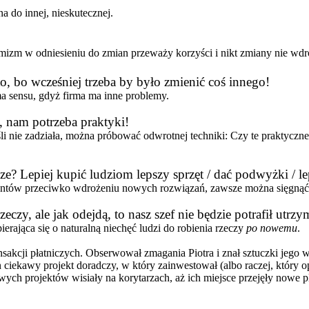
 do innej, nieskutecznej.
izm w odniesieniu do zmian przeważy korzyści i nikt zmiany nie wdr
o, bo wcześniej trzeba by było zmienić coś innego!
ma sensu, gdyż firma ma inne problemy.
, nam potrzeba praktyki!
śli nie zadziała, można próbować odwrotnej techniki: Czy te praktyczne 
ze? Lepiej kupić ludziom lepszy sprzęt / dać podwyżki / 
ntów przeciwko wdrożeniu nowych rozwiązań, zawsze można sięgnąć 
rzeczy, ale jak odejdą, to nasz szef nie będzie potrafił u
pierająca się o naturalną niechęć ludzi do robienia rzeczy
po nowemu
.
sakcji płatniczych. Obserwował zmagania Piotra i znał sztuczki jego 
 ciekawy projekt doradczy, w który zainwestował (albo raczej, który op
nowych projektów wisiały na korytarzach, aż ich miejsce przejęły nowe 