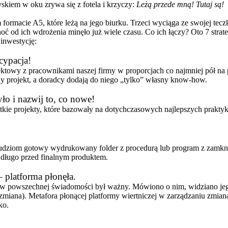
łyskiem w oku zrywa się z fotela i krzyczy:
Leżą przede mną! Tutaj są!
rmacie A5, które leżą na jego biurku. Trzeci wyciąga ze swojej teczki.
hoć od ich wdrożenia minęło już wiele czasu. Co ich łączy? Oto 7 stra
 inwestycję:
ycypacja!
ektowy z pracownikami naszej firmy w proporcjach co najmniej pół na 
asny projekt, a doradcy dodają do niego „tylko” własny know-how.
ło i nazwij to, co nowe!
tkie projekty, które bazowały na dotychczasowych najlepszych prakty
dziom gotowy wydrukowany folder z procedurą lub program z zamkniętą
 długo przed finalnym produktem.
– platforma płonęła.
y w powszechnej świadomości był ważny. Mówiono o nim, widziano j
 zmiana). Metafora płonącej platformy wiertniczej w zarządzaniu zmia
ko.