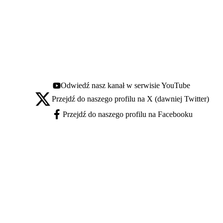
Odwiedź nasz kanał w serwisie YouTube
Youtube - otwiera się w nowej karcie
Przejdź do naszego profilu na X (dawniej Twitter)
X - otwiera się w nowej karcie
Przejdź do naszego profilu na Facebooku
Facebook - otwiera się w nowej karcie