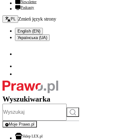
Newsletter
Podcasty
Zmień język - bieżący:
Zmień język strony
PL
English (EN)
Українська (UA)
Wyszukiwarka
Szukaj
Moje Prawo.pl
- rejestracja i logowanie do serwisu
otwiera się w nowej karcie
Sklep LEX.pl