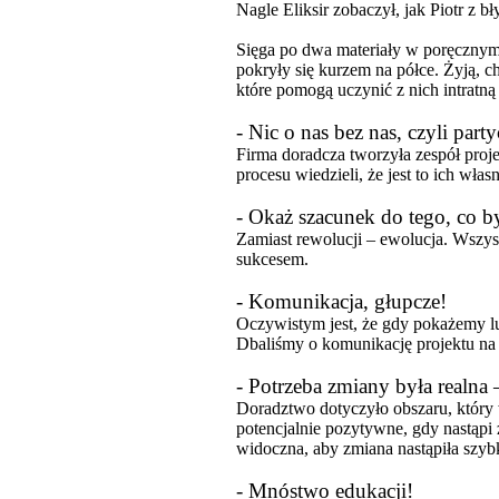
Nagle Eliksir zobaczył, jak Piotr z b
Sięga po dwa materiały w poręcznym fo
pokryły się kurzem na półce. Żyją, c
które pomogą uczynić z nich intratną
- Nic o nas bez nas, czyli part
Firma doradcza tworzyła zespół proj
procesu wiedzieli, że jest to ich wł
- Okaż szacunek do tego, co by
Zamiast rewolucji – ewolucja. Wszys
sukcesem.
- Komunikacja, głupcze!
Oczywistym jest, że gdy pokażemy lu
Dbaliśmy o komunikację projektu na
- Potrzeba zmiany była realna 
Doradztwo dotyczyło obszaru, któr
potencjalnie pozytywne, gdy nastąpi
widoczna, aby zmiana nastąpiła szyb
- Mnóstwo edukacji!