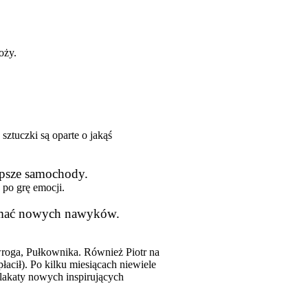
oży.
sztuczki są oparte o jakąś
lepsze samochody.
po grę emocji.
trzymać nowych nawyków.
wroga, Pułkownika. Również Piotr na
łacił). Po kilku miesiącach niewiele
plakaty nowych inspirujących