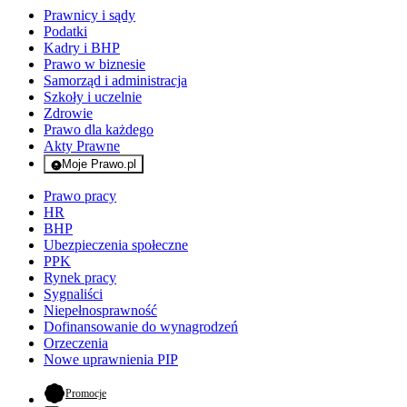
Prawnicy i sądy
Podatki
Kadry i BHP
Prawo w biznesie
Samorząd i administracja
Szkoły i uczelnie
Zdrowie
Prawo dla każdego
Akty Prawne
Moje Prawo.pl
- rejestracja i logowanie do serwisu
Prawo pracy
HR
BHP
Ubezpieczenia społeczne
PPK
Rynek pracy
Sygnaliści
Niepełnosprawność
Dofinansowanie do wynagrodzeń
Orzeczenia
Nowe uprawnienia PIP
- otwiera się w nowej karcie
Promocje