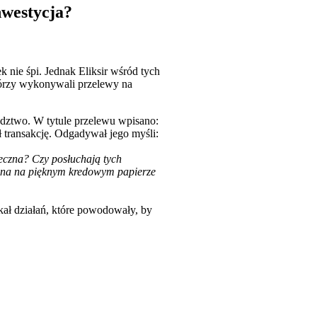
inwestycja?
k nie śpi. Jednak Eliksir wśród tych
którzy wykonywali przelewy na
radztwo. W tytule przelewu wpisano:
 transakcję. Odgadywał jego myśli:
eczna? Czy posłuchają tych
wana na pięknym kredowym papierze
kał działań, które powodowały, by