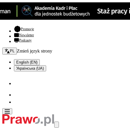
- otwiera się w nowej karcie
Promocje
Newsletter
Podcasty
Zmień język - bieżący:
Zmień język strony
PL
English (EN)
Українська (UA)