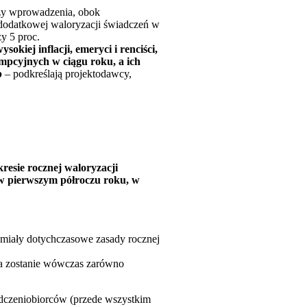
czy wprowadzenia, obok
 dodatkowej waloryzacji świadczeń w
y 5 proc.
okiej inflacji, emeryci i renciści,
umpcyjnych w ciągu roku, a ich
b
– podkreślają projektodawcy,
resie rocznej waloryzacji
w pierwszym półroczu roku, w
 miały dotychczasowe zasady rocznej
na zostanie wówczas zarówno
adczeniobiorców (przede wszystkim