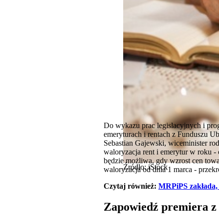
Do wykazu prac legislacyjnych i pro
emeryturach i rentach z Funduszu Ub
Sebastian Gajewski, wiceminister rod
waloryzacja rent i emerytur w roku 
będzie możliwa, gdy wzrost cen tow
Źródło: iStock
waloryzacja od dnia 1 marca - przekr
Czytaj również:
MRPiPS zakłada, 
Zapowiedź premiera z 