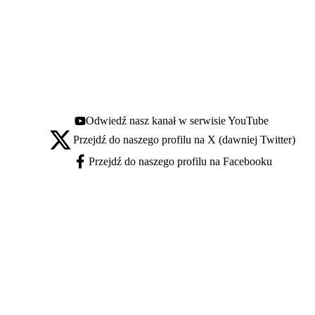
Odwiedź nasz kanał w serwisie YouTube
Youtube - otwiera się w nowej karcie
Przejdź do naszego profilu na X (dawniej Twitter)
X - otwiera się w nowej karcie
Przejdź do naszego profilu na Facebooku
Facebook - otwiera się w nowej karcie