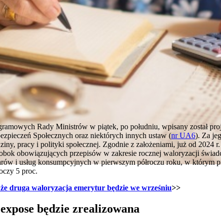
gramowych Rady Ministrów w piątek, po południu, wpisany został pro
ezpieczeń Społecznych oraz niektórych innych ustaw (
nr UA6
). Za j
ziny, pracy i polityki społecznej. Zgodnie z założeniami, już od 2024
- obok obowiązujących przepisów w zakresie rocznej waloryzacji świa
arów i usług konsumpcyjnych w pierwszym półroczu roku, w którym 
oczy 5 proc.
że druga waloryzacja emerytur będzie we wrześniu
>>
expose będzie zrealizowana