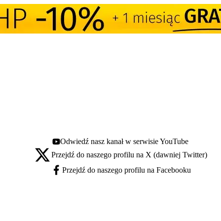
Odwiedź nasz kanał w serwisie YouTube
Youtube - otwiera się w nowej karcie
Przejdź do naszego profilu na X (dawniej Twitter)
X - otwiera się w nowej karcie
Przejdź do naszego profilu na Facebooku
Facebook - otwiera się w nowej karcie