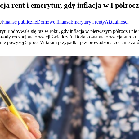
ja rent i emerytur, gdy inflacja w I półroc
0
Finanse publiczne
Domowe finanse
Emerytury i renty
Aktualności
erytur odbywała się raz w roku, gdy inflacja w pierwszym półroczu ni
asady rocznej waloryzacji świadczeń. Dodatkowa waloryzacja w roku 
nie powyżej 5 proc. W takim przypadku przeprowadzona zostanie zaró