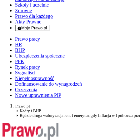
Szkoły i uczelnie
Zdrowie
Prawo dla każdego
Akty Prawne
Moje Prawo.pl
- rejestracja i logowanie do serwisu
Prawo pracy
HR
BHP
Ubezpieczenia społeczne
PPK
Rynek pracy
Sygnaliści
Niepełnosprawność
Dofinansowanie do wynagrodzeń
Orzeczenia
Nowe uprawnienia PIP
Prawo.pl
Kadry i BHP
Będzie druga waloryzacja rent i emerytur, gdy inflacja w I półroczu prz