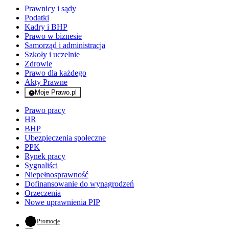
Prawnicy i sądy
Podatki
Kadry i BHP
Prawo w biznesie
Samorząd i administracja
Szkoły i uczelnie
Zdrowie
Prawo dla każdego
Akty Prawne
Moje Prawo.pl
- rejestracja i logowanie do serwisu
Prawo pracy
HR
BHP
Ubezpieczenia społeczne
PPK
Rynek pracy
Sygnaliści
Niepełnosprawność
Dofinansowanie do wynagrodzeń
Orzeczenia
Nowe uprawnienia PIP
- otwiera się w nowej karcie
Promocje