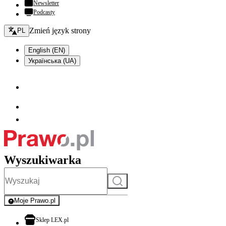
Newsletter
Podcasty
Zmień język - bieżący:
Zmień język strony
PL
English (EN)
Українська (UA)
Wyszukiwarka
Szukaj
Moje Prawo.pl
- rejestracja i logowanie do serwisu
otwiera się w nowej karcie
Sklep LEX.pl