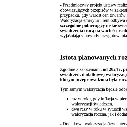
- Przedmiotowy projekt ustawy reali
obowiązujących przepisów w zakresie
przypadku, gdy wzrost cen towarów 
Waloryzacja emerytur i rent odbywa 
szczególnie pobierający niskie św
świadczenia tracą na wartości real
wyjaśniający powody przygotowania 
Istota planowanych ro
Zgodnie z założeniami,
od 2024 r. 
świadczeń, dodatkowej waloryzacj
którym przeprowadzona była roczn
Tym samym waloryzacja będzie odby
raz w roku, gdy inflacja w pi
waloryzacji świadczeń,
dwa razy w roku w sytuacji w
waloryzacja roczna, jak i dod
- Dodatkowa waloryzacja (tzw. inte