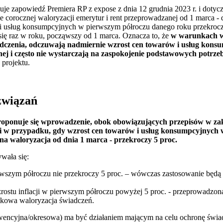
zuje zapowiedź Premiera RP z expose z dnia 12 grudnia 2023 r. i doty
 corocznej waloryzacji emerytur i rent przeprowadzanej od 1 marca -
i usług konsumpcyjnych w pierwszym półroczu danego roku przekrocz
się raz w roku, począwszy od 1 marca. Oznacza to, że
w warunkach wys
iadczenia, odczuwają nadmiernie wzrost cen towarów i usług kons
nej i często nie wystarczają na zaspokojenie podstawowych potrze
projektu.
związań
proponuje się wprowadzenie, obok obowiązujących przepisów w zak
i w przypadku, gdy wzrost cen towarów i usług konsumpcyjnych 
a waloryzacja od dnia 1 marca - przekroczy 5 proc.
wała się:
erwszym półroczu nie przekroczy 5 proc. – wówczas zastosowanie będą
zrostu inflacji w pierwszym półroczu powyżej 5 proc. - przeprowadzo
atkowa waloryzacja świadczeń.
rwencyjna/okresowa) ma być działaniem mającym na celu ochronę świ