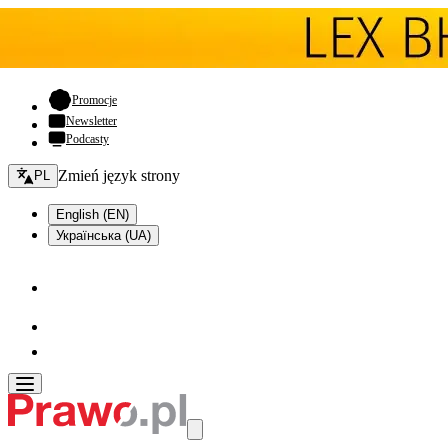
- otwiera się w nowej karcie
Promocje
Newsletter
Podcasty
Zmień język - bieżący:
Zmień język strony
PL
English (EN)
Українська (UA)