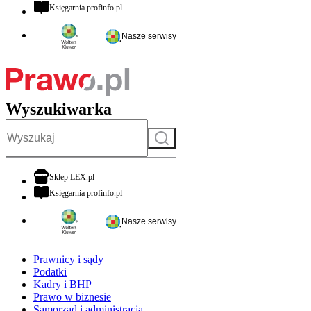
otwiera się w nowej karcie
Księgarnia profinfo.pl
Nasze serwisy
Wyszukiwarka
Szukaj
otwiera się w nowej karcie
Sklep LEX.pl
otwiera się w nowej karcie
Księgarnia profinfo.pl
Nasze serwisy
Prawnicy i sądy
Podatki
Kadry i BHP
Prawo w biznesie
Samorząd i administracja