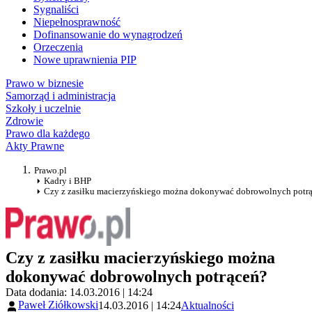
Sygnaliści
Niepełnosprawność
Dofinansowanie do wynagrodzeń
Orzeczenia
Nowe uprawnienia PIP
Prawo w biznesie
Samorząd i administracja
Szkoły i uczelnie
Zdrowie
Prawo dla każdego
Akty Prawne
Prawo.pl
Kadry i BHP
Czy z zasiłku macierzyńskiego można dokonywać dobrowolnych potr
Czy z zasiłku macierzyńskiego można
dokonywać dobrowolnych potrąceń?
Data dodania: 14.03.2016 | 14:24
Paweł Ziółkowski
14.03.2016 | 14:24
Aktualności