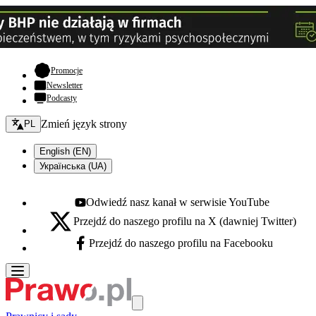
- otwiera się w nowej karcie
Promocje
Newsletter
Podcasty
Zmień język - bieżący:
Zmień język strony
PL
English (EN)
Українська (UA)
Odwiedź nasz kanał w serwisie YouTube
Youtube - otwiera się w nowej karcie
Przejdź do naszego profilu na X (dawniej Twitter)
X - otwiera się w nowej karcie
Przejdź do naszego profilu na Facebooku
Facebook - otwiera się w nowej karcie