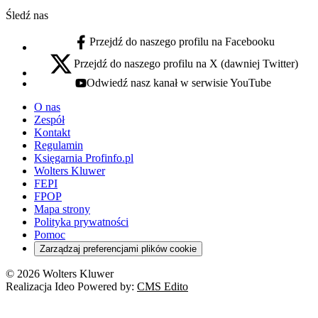
Śledź nas
Przejdź do naszego profilu na Facebooku
facebook - otwiera się w nowej karcie
Przejdź do naszego profilu na X (dawniej Twitter)
x - otwiera się w nowej karcie
Odwiedź nasz kanał w serwisie YouTube
youtube - otwiera się w nowej karcie
O nas
Zespół
Kontakt
Regulamin
Księgarnia Profinfo.pl
Wolters Kluwer
FEPI
FPOP
Mapa strony
Polityka prywatności
Pomoc
Zarządzaj preferencjami plików cookie
© 2026 Wolters Kluwer
Realizacja Ideo Powered by:
CMS Edito