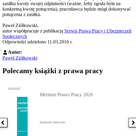
zasiłku kwoty swojej odpłatności (ważne, żeby zgoda była na
konkretną kwotę potrącenia), pracodawca będzie mógł dokonywać
potrącenia z zasiłku.
Paweł Ziółkowski,
autor współpracuje z publikacją
Serwis Prawa Pracy i Ubezpieczeń
Społecznych
Odpowiedzi udzielono 11.03.2016 r.
Autor:
Paweł Ziółkowski
Polecamy książki z prawa pracy
Przejdź do: Meritum Prawo Pracy 2026, Kazimierz Jaśkowski - otw
NOWOŚĆ
Meritum Prawo Pracy 2026
Kazimierz Jaśkowski
Poprzednia książka
N