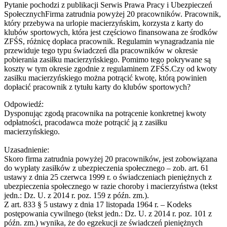
Pytanie pochodzi z publikacji Serwis Prawa Pracy i Ubezpieczeń
SpołecznychFirma zatrudnia powyżej 20 pracowników. Pracownik,
który przebywa na urlopie macierzyńskim, korzysta z karty do
klubów sportowych, która jest częściowo finansowana ze środków
ZFŚS, różnicę dopłaca pracownik. Regulamin wynagradzania nie
przewiduje tego typu świadczeń dla pracowników w okresie
pobierania zasiłku macierzyńskiego. Pomimo tego pokrywane są
koszty w tym okresie zgodnie z regulaminem ZFŚS.Czy od kwoty
zasiłku macierzyńskiego można potrącić kwotę, którą powinien
dopłacić pracownik z tytułu karty do klubów sportowych?
Odpowiedź:
Dysponując zgodą pracownika na potrącenie konkretnej kwoty
odpłatności, pracodawca może potrącić ją z zasiłku
macierzyńskiego.
Uzasadnienie:
Skoro firma zatrudnia powyżej 20 pracowników, jest zobowiązana
do wypłaty zasiłków z ubezpieczenia społecznego – zob. art. 61
ustawy z dnia 25 czerwca 1999 r. o świadczeniach pieniężnych z
ubezpieczenia społecznego w razie choroby i macierzyństwa (tekst
jedn.: Dz. U. z 2014 r. poz. 159 z późn. zm.).
Z art. 833 § 5 ustawy z dnia 17 listopada 1964 r. – Kodeks
postępowania cywilnego (tekst jedn.: Dz. U. z 2014 r. poz. 101 z
późn. zm.) wynika, że do egzekucji ze świadczeń pieniężnych