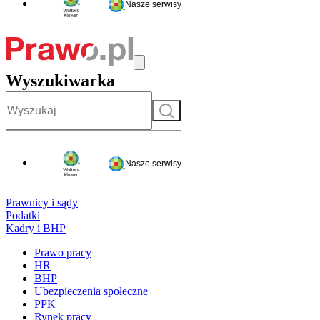
Nasze serwisy
Wyszukiwarka
Szukaj
Nasze serwisy
Prawnicy i sądy
Podatki
Kadry i BHP
Prawo pracy
HR
BHP
Ubezpieczenia społeczne
PPK
Rynek pracy