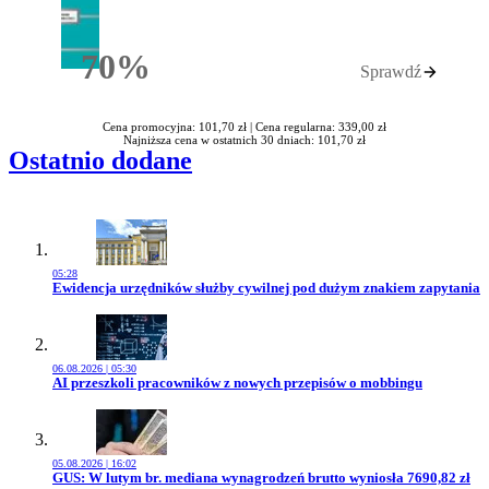
70%
Sprawdź
Rabatu
Cena promocyjna: 101,70 zł |
Cena regularna: 339,00 zł
Najniższa cena w ostatnich 30 dniach: 101,70 zł
Ostatnio dodane
05:28
Przejdź do artykułu:
Ewidencja urzędników służby cywilnej pod dużym znakiem zapytania
06.08.2026 | 05:30
Przejdź do artykułu:
AI przeszkoli pracowników z nowych przepisów o mobbingu
05.08.2026 | 16:02
Przejdź do artykułu:
GUS: W lutym br. mediana wynagrodzeń brutto wyniosła 7690,82 zł