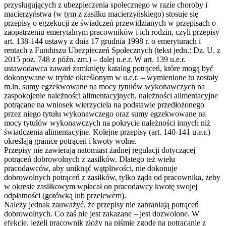
przysługujących z ubezpieczenia społecznego w razie choroby i
macierzyństwa (w tym z zasiłku macierzyńskiego) stosuje się
przepisy o egzekucji ze świadczeń przewidzianych w przepisach o
zaopatrzeniu emerytalnym pracowników i ich rodzin, czyli przepisy
art. 138-144 ustawy z dnia 17 grudnia 1998 r. o emeryturach i
rentach z Funduszu Ubezpieczeń Społecznych (tekst jedn.: Dz. U. z
2015 poz. 748 z późn. zm.) – dalej u.e.r. W art. 139 u.e.r.
ustawodawca zawarł zamknięty katalog potrąceń, które mogą być
dokonywane w trybie określonym w u.e.r. – wymienione tu zostały
m.in. sumy egzekwowane na mocy tytułów wykonawczych na
zaspokojenie należności alimentacyjnych, należności alimentacyjne
potrącane na wniosek wierzyciela na podstawie przedłożonego
przez niego tytułu wykonawczego oraz sumy egzekwowane na
mocy tytułów wykonawczych na pokrycie należności innych niż
świadczenia alimentacyjne. Kolejne przepisy (art. 140-141 u.e.r.)
określają granice potrąceń i kwoty wolne.
Przepisy nie zawierają natomiast żadnej regulacji dotyczącej
potrąceń dobrowolnych z zasiłków. Dlatego też wielu
pracodawców, aby uniknąć wątpliwości, nie dokonuje
dobrowolnych potrąceń z zasiłków, tylko żąda od pracownika, żeby
w okresie zasiłkowym wpłacał on pracodawcy kwotę swojej
odpłatności (gotówką lub przelewem).
Należy jednak zauważyć, że przepisy nie zabraniają potrąceń
dobrowolnych. Co zaś nie jest zakazane – jest dozwolone. W
efekcie, jeżeli pracownik złoży na piśmie zgodę na potrącanie z