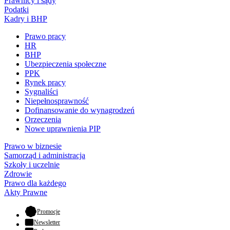
Prawnicy i sądy
Podatki
Kadry i BHP
Prawo pracy
HR
BHP
Ubezpieczenia społeczne
PPK
Rynek pracy
Sygnaliści
Niepełnosprawność
Dofinansowanie do wynagrodzeń
Orzeczenia
Nowe uprawnienia PIP
Prawo w biznesie
Samorząd i administracja
Szkoły i uczelnie
Zdrowie
Prawo dla każdego
Akty Prawne
- otwiera się w nowej karcie
Promocje
Newsletter