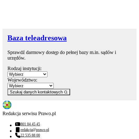
Baza teleadresowa
Sprawdź darmowy dostęp do pełnej bazy m.in. sądów i
urzędów.
Rodzaj instytucji:
Województwo:
Szukaj danych kontaktowych
Redakcja serwisu Prawo.pl
801 04 45 45
Numer telefonu:
redakcja@prawo.pl
Adres email:
22 535 88 00
Numer telefonu: