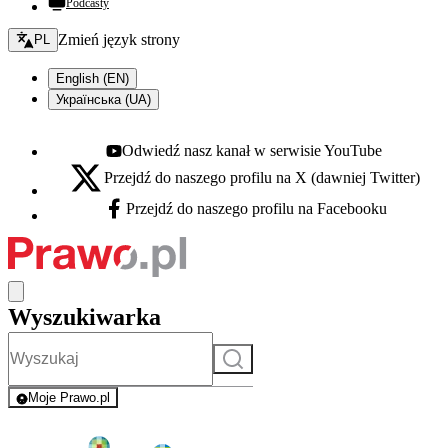
Podcasty
Zmień język - bieżący:
Zmień język strony
PL
English (EN)
Українська (UA)
Odwiedź nasz kanał w serwisie YouTube
Youtube - otwiera się w nowej karcie
Przejdź do naszego profilu na X (dawniej Twitter)
X - otwiera się w nowej karcie
Przejdź do naszego profilu na Facebooku
Facebook - otwiera się w nowej karcie
Wyszukiwarka
Szukaj
Moje Prawo.pl
- rejestracja i logowanie do serwisu