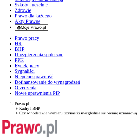
Szkoły i uczelnie
Zdrowie
Prawo dla każdego
Akty Prawne
Moje Prawo.pl
- rejestracja i logowanie do serwisu
Prawo pracy
HR
BHP
Ubezpieczenia społeczne
PPK
Rynek pracy
Sygnaliści
Niepełnosprawność
Dofinansowanie do wynagrodzeń
Orzeczenia
Nowe uprawnienia PIP
Prawo.pl
Kadry i BHP
Czy w podstawie wymiaru trzynastki uwzględnia się premię uznaniow