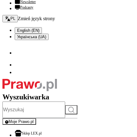
Newsletter
Podcasty
Zmień język - bieżący:
Zmień język strony
PL
English (EN)
Українська (UA)
Wyszukiwarka
Szukaj
Moje Prawo.pl
- rejestracja i logowanie do serwisu
otwiera się w nowej karcie
Sklep LEX.pl