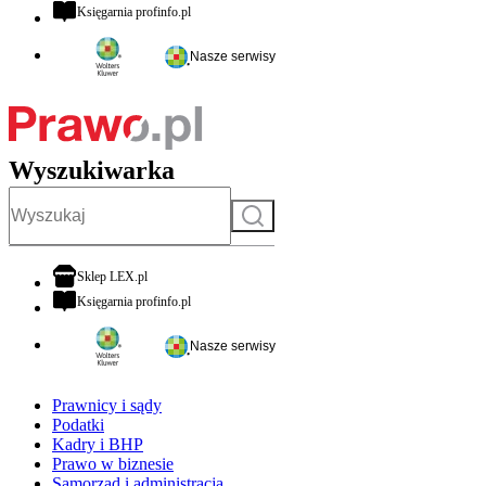
otwiera się w nowej karcie
Księgarnia profinfo.pl
Nasze serwisy
Wyszukiwarka
Szukaj
otwiera się w nowej karcie
Sklep LEX.pl
otwiera się w nowej karcie
Księgarnia profinfo.pl
Nasze serwisy
Prawnicy i sądy
Podatki
Kadry i BHP
Prawo w biznesie
Samorząd i administracja