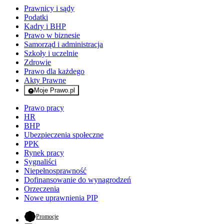
Prawnicy i sądy
Podatki
Kadry i BHP
Prawo w biznesie
Samorząd i administracja
Szkoły i uczelnie
Zdrowie
Prawo dla każdego
Akty Prawne
Moje Prawo.pl
- rejestracja i logowanie do serwisu
Prawo pracy
HR
BHP
Ubezpieczenia społeczne
PPK
Rynek pracy
Sygnaliści
Niepełnosprawność
Dofinansowanie do wynagrodzeń
Orzeczenia
Nowe uprawnienia PIP
- otwiera się w nowej karcie
Promocje