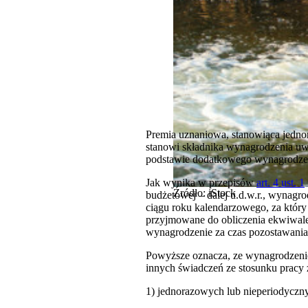
Premia uznaniowa, stanowiąca jedno
stanowi składnika wynagrodzenia uw
podstawie dodatkowego wynagrodzen
Jak wynika w przepisów
art. 4 ust. 1
Źródło: iStock
budżetowej – dalej u.d.w.r., wynag
ciągu roku kalendarzowego, za który
przyjmowane do obliczenia ekwiwal
wynagrodzenie za czas pozostawania 
Powyższe oznacza, ze wynagrodzeni
innych świadczeń ze stosunku pracy
1) jednorazowych lub nieperiodycznyc