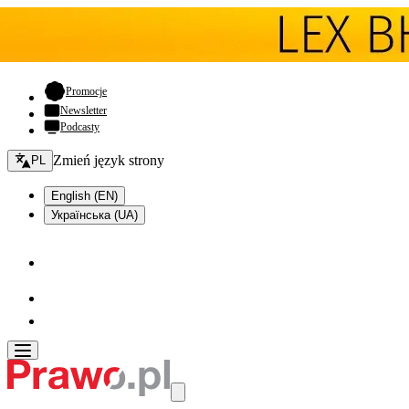
- otwiera się w nowej karcie
Promocje
Newsletter
Podcasty
Zmień język - bieżący:
Zmień język strony
PL
English (EN)
Українська (UA)