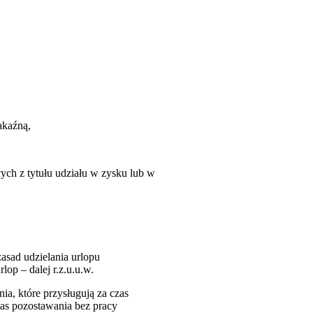
akaźną,
ch z tytułu udziału w zysku lub w
zasad udzielania urlopu
op – dalej r.z.u.u.w.
a, które przysługują za czas
as pozostawania bez pracy