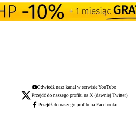
Odwiedź nasz kanał w serwisie YouTube
Youtube - otwiera się w nowej karcie
Przejdź do naszego profilu na X (dawniej Twitter)
X - otwiera się w nowej karcie
Przejdź do naszego profilu na Facebooku
Facebook - otwiera się w nowej karcie