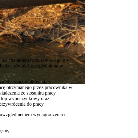
 ma charakteru roszczeniowego nie
 będzie również uwzględniona w
ym dla pracowników sfery
racę otrzymanego przez pracownika w
wiadczenia ze stosunku pracy
urlop wypoczynkowy oraz
przywrócenia do pracy.
 uwzględnieniem wynagrodzenia i
ęcie,