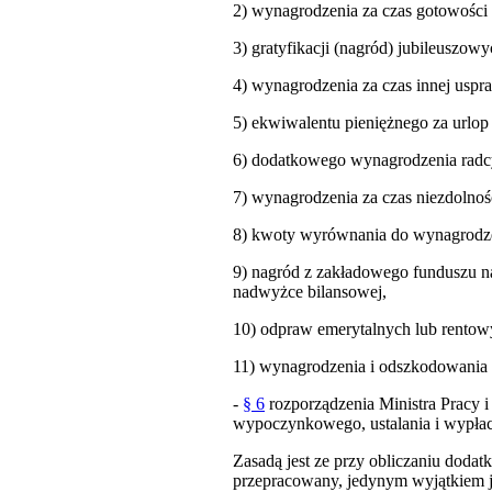
2) wynagrodzenia za czas gotowości 
3) gratyfikacji (nagród) jubileuszowy
4) wynagrodzenia za czas innej uspr
5) ekwiwalentu pieniężnego za url
6) dodatkowego wynagrodzenia radcy
7) wynagrodzenia za czas niezdolnoś
8) kwoty wyrównania do wynagrodze
9) nagród z zakładowego funduszu n
nadwyżce bilansowej,
10) odpraw emerytalnych lub rentow
11) wynagrodzenia i odszkodowania 
-
§ 6
rozporządzenia Ministra Pracy i 
wypoczynkowego, ustalania i wypłaca
Zasadą jest ze przy obliczaniu doda
przepracowany, jedynym wyjątkiem j