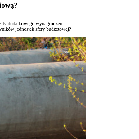
niową?
płaty dodatkowego wynagrodzenia
wników jednostek sfery budżetowej?