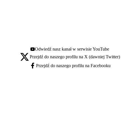
Odwiedź nasz kanał w serwisie YouTube
Youtube - otwiera się w nowej karcie
Przejdź do naszego profilu na X (dawniej Twitter)
X - otwiera się w nowej karcie
Przejdź do naszego profilu na Facebooku
Facebook - otwiera się w nowej karcie