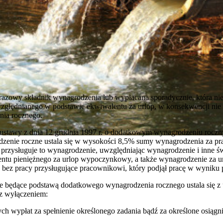
razowy składnik wynagrodzenia lub wypłacana sporadycznie, która nie
zględnianego w podstawie ekwiwalentu za urlop, w konsekwencji nie
ia rocznego.
ustawy z dnia 12 grudnia 1997 r. o dodatkowym wynagrodzeniu roczn
rodzenie roczne ustala się w wysokości 8,5% sumy wynagrodzenia za p
 przysługuje to wynagrodzenie, uwzględniając wynagrodzenie i inne ś
entu pieniężnego za urlop wypoczynkowy, a także wynagrodzenie za 
bez pracy przysługujące pracownikowi, który podjął pracę w wyniku 
e będące podstawą dodatkowego wynagrodzenia rocznego ustala się z
 z wyłączeniem:
h wypłat za spełnienie określonego zadania bądź za określone osiągni