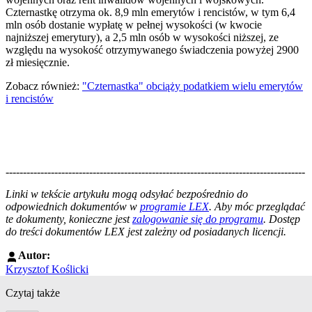
Czternastkę otrzyma ok. 8,9 mln emerytów i rencistów, w tym 6,4
mln osób dostanie wypłatę w pełnej wysokości (w kwocie
najniższej emerytury), a 2,5 mln osób w wysokości niższej, ze
względu na wysokość otrzymywanego świadczenia powyżej 2900
zł miesięcznie.
Zobacz również:
"Czternastka" obciąży podatkiem wielu emerytów
i rencistów
--------------------------------------------------------------------------------------
--------------------------------------------------------
Linki w tekście artykułu mogą odsyłać bezpośrednio do
odpowiednich dokumentów w
programie LEX
. Aby móc przeglądać
te dokumenty, konieczne jest
zalogowanie się do programu
. Dostęp
do treści dokumentów LEX jest zależny od posiadanych licencji.
Autor:
Krzysztof Koślicki
Czytaj także