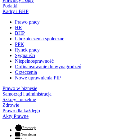
Prawnicy i sądy
Podatki
Kadry i BHP
Prawo pracy
HR
BHP
Ubezpieczenia społeczne
PPK
Rynek pracy
Sygnaliści
Niepełnosprawność
Dofinansowanie do wynagrodzeń
Orzeczenia
Nowe uprawnienia PIP
Prawo w biznesie
Samorząd i administracja
Szkoły i uczelnie
Zdrowie
Prawo dla każdego
Akty Prawne
- otwiera się w nowej karcie
Promocje
Newsletter