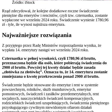
Źródło: iStock
Rząd zdecydował, że kolejne dodatkowe roczne świadczenie
pieniężne dla emerytów i rencistów, czyli tzw. czternastka, zostanie
wypłacone we wrześniu 2024 roku. Świadczenie wyniesie 1780,96
zł - tyle, ile wynosi najniższa emerytura.
Najważniejsze rozwiązania
Z przyjętego przez Radę Ministrów rozporządzenia wynika, że
wypłata 14. emerytury nastąpi we wrześniu 2024 roku.
Czternastka w pełnej wysokości, czyli 1780,96 zł brutto,
przeznaczona będzie dla osób, które pobierają świadczenia do
2900 zł brutto. Powyżej tej kwoty działać będzie zasada
„złotówka za złotówkę”. Oznacza to, że 14. emerytura zostanie
zmniejszana o kwotę przekroczenia ponad 2900 zł brutto.
Świadczenie będzie stosowane do emerytur i rent w systemie
powszechnym, rolników, służb mundurowych, emerytur
pomostowych, świadczeń i zasiłków przedemerytalnych, rent
socjalnych, nauczycielskich świadczeń kompensacyjnych,
rodzicielskich świadczeń uzupełniających, świadczenia pieniężnego
przysługującego cywilnym niewidomym ofiarom działań
wojennych oraz rent inwalidów wojennych i wojskowych.