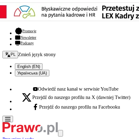
- otwiera się w nowej karcie
Promocje
Newsletter
Podcasty
Zmień język - bieżący:
Zmień język strony
PL
English (EN)
Українська (UA)
Odwiedź nasz kanał w serwisie YouTube
Youtube - otwiera się w nowej karcie
Przejdź do naszego profilu na X (dawniej Twitter)
X - otwiera się w nowej karcie
Przejdź do naszego profilu na Facebooku
Facebook - otwiera się w nowej karcie