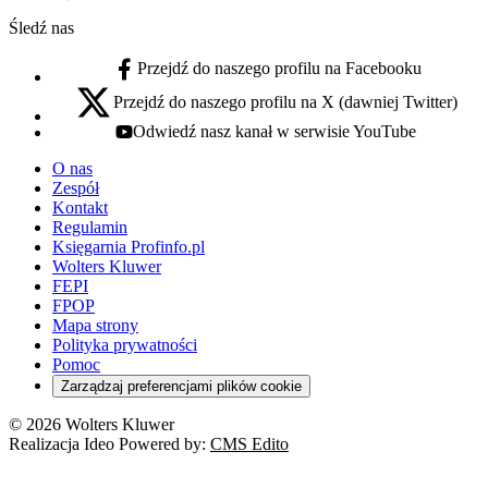
Śledź nas
Przejdź do naszego profilu na Facebooku
facebook - otwiera się w nowej karcie
Przejdź do naszego profilu na X (dawniej Twitter)
x - otwiera się w nowej karcie
Odwiedź nasz kanał w serwisie YouTube
youtube - otwiera się w nowej karcie
O nas
Zespół
Kontakt
Regulamin
Księgarnia Profinfo.pl
Wolters Kluwer
FEPI
FPOP
Mapa strony
Polityka prywatności
Pomoc
Zarządzaj preferencjami plików cookie
© 2026 Wolters Kluwer
Realizacja Ideo Powered by:
CMS Edito