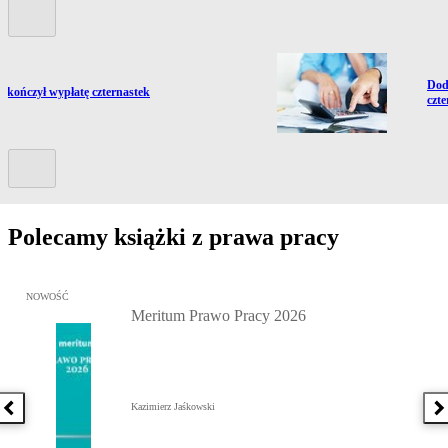
Poprzedni slide
Prze
Dod
ź do artykułu:
akończył wypłatę czternastek
czte
Kolejny slide
Polecamy książki z prawa pracy
Przejdź do: Meritum Prawo Pracy 2026, Kazimierz Jaśkowski - otw
NOWOŚĆ
Meritum Prawo Pracy 2026
Kazimierz Jaśkowski
Poprzednia książka
N