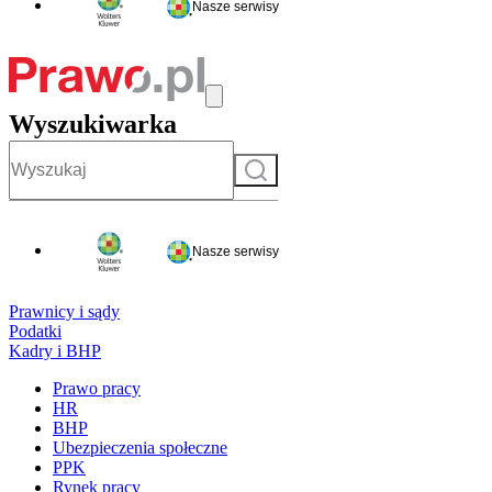
Nasze serwisy
Wyszukiwarka
Szukaj
Nasze serwisy
Prawnicy i sądy
Podatki
Kadry i BHP
Prawo pracy
HR
BHP
Ubezpieczenia społeczne
PPK
Rynek pracy