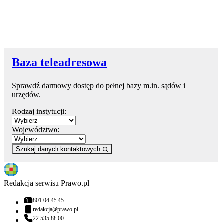
Baza teleadresowa
Sprawdź darmowy dostęp do pełnej bazy m.in. sądów i
urzędów.
Rodzaj instytucji:
Województwo:
Szukaj danych kontaktowych
Redakcja serwisu Prawo.pl
801 04 45 45
Numer telefonu:
redakcja@prawo.pl
Adres email:
22 535 88 00
Numer telefonu: