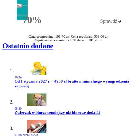
70%
Sprawdź
Rabatu
Cena promocyjna: 101,70 zł |
Cena regularna: 339,00 zł
Najniższa cena w ostatnich 30 dniach: 101,70 zł
Ostatnio dodane
10:24
Przejdź do artykułu:
Od 1 stycznia 2027 r. – 4950 zł brutto minimalnego wynagrodzenia
za pracę
05:30
Przejdź do artykułu:
Zwierzak w biurze cenniejszy niż biurowe dodatki
07.08.2026 | 16:23