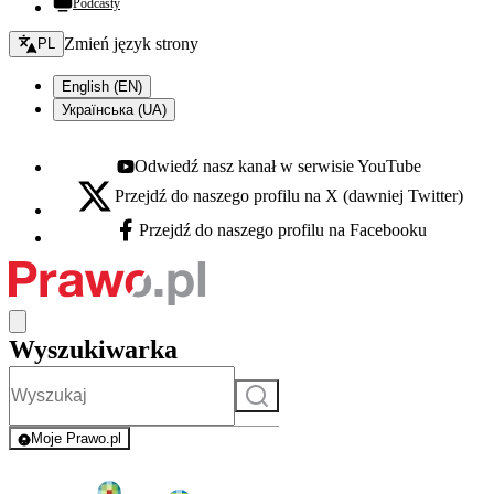
Podcasty
Zmień język - bieżący:
Zmień język strony
PL
English (EN)
Українська (UA)
Odwiedź nasz kanał w serwisie YouTube
Youtube - otwiera się w nowej karcie
Przejdź do naszego profilu na X (dawniej Twitter)
X - otwiera się w nowej karcie
Przejdź do naszego profilu na Facebooku
Facebook - otwiera się w nowej karcie
Wyszukiwarka
Szukaj
Moje Prawo.pl
- rejestracja i logowanie do serwisu