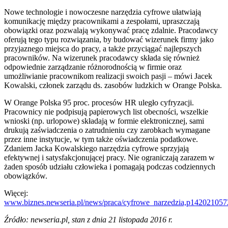
Nowe technologie i nowoczesne narzędzia cyfrowe ułatwiają
komunikację między pracownikami a zespołami, upraszczają
obowiązki oraz pozwalają wykonywać pracę zdalnie. Pracodawcy
oferują tego typu rozwiązania, by budować wizerunek firmy jako
przyjaznego miejsca do pracy, a także przyciągać najlepszych
pracowników. Na wizerunek pracodawcy składa się również
odpowiednie zarządzanie różnorodnością w firmie oraz
umożliwianie pracownikom realizacji swoich pasji – mówi Jacek
Kowalski, członek zarządu ds. zasobów ludzkich w Orange Polska.
W Orange Polska 95 proc. procesów HR uległo cyfryzacji.
Pracownicy nie podpisują papierowych list obecności, wszelkie
wnioski (np. urlopowe) składają w formie elektronicznej, sami
drukują zaświadczenia o zatrudnieniu czy zarobkach wymagane
przez inne instytucje, w tym także oświadczenia podatkowe.
Zdaniem Jacka Kowalskiego narzędzia cyfrowe sprzyjają
efektywnej i satysfakcjonującej pracy. Nie ograniczają zarazem w
żaden sposób udziału człowieka i pomagają podczas codziennych
obowiązków.
Więcej:
www.biznes.newseria.pl/news/praca/cyfrowe_narzedzia,p142021057
Źródło: newseria.pl, stan z dnia 21 listopada 2016 r.