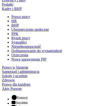
Prawnicy i sądy
Podatki
Kadry i BHP
Prawo pracy
HR
BHP
Ubezpieczenia społeczne
PPK
Rynek pracy
Sygnaliści
Niepełnosprawność
Dofinansowanie do wynagrodzeń
Orzeczenia
Nowe uprawnienia PIP
Prawo w biznesie
Samorząd i administracja
Szkoły i uczelnie
Zdrowie
Prawo dla każdego
Akty Prawne
- otwiera się w nowej karcie
Promocje
Newsletter