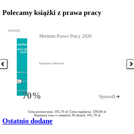
Polecamy książki z prawa pracy
Przejdź do: Meritum Prawo Pracy 2026, Kazimierz Jaśkowski - otw
NOWOŚĆ
Meritum Prawo Pracy 2026
Kazimierz Jaśkowski
Poprzednia książka
N
70%
Sprawdź
Rabatu
Cena promocyjna: 101,70 zł |
Cena regularna: 339,00 zł
Najniższa cena w ostatnich 30 dniach: 101,70 zł
Ostatnio dodane