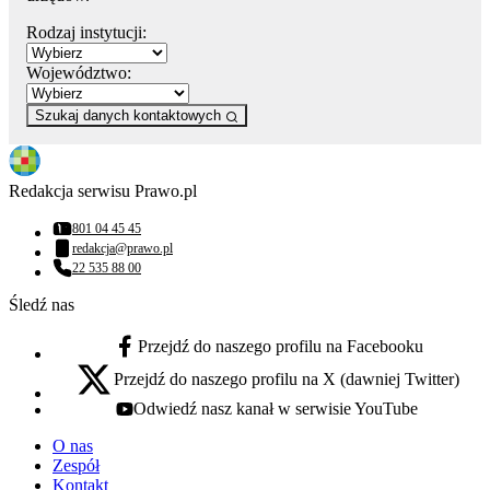
Rodzaj instytucji:
Województwo:
Szukaj danych kontaktowych
Redakcja serwisu Prawo.pl
801 04 45 45
Numer telefonu:
redakcja@prawo.pl
Adres email:
22 535 88 00
Numer telefonu:
Śledź nas
Przejdź do naszego profilu na Facebooku
facebook - otwiera się w nowej karcie
Przejdź do naszego profilu na X (dawniej Twitter)
x - otwiera się w nowej karcie
Odwiedź nasz kanał w serwisie YouTube
youtube - otwiera się w nowej karcie
O nas
Zespół
Kontakt