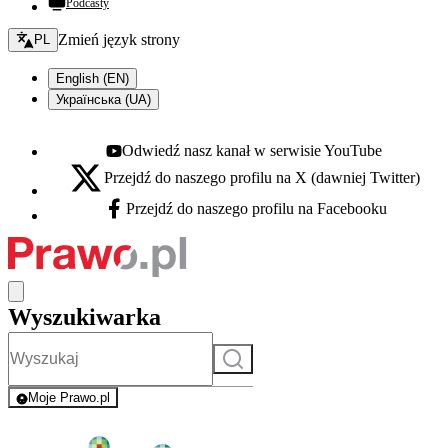
Podcasty
Zmień język - bieżący:
Zmień język strony
PL
English (EN)
Українська (UA)
Odwiedź nasz kanał w serwisie YouTube
Youtube - otwiera się w nowej karcie
Przejdź do naszego profilu na X (dawniej Twitter)
X - otwiera się w nowej karcie
Przejdź do naszego profilu na Facebooku
Facebook - otwiera się w nowej karcie
Wyszukiwarka
Szukaj
Moje Prawo.pl
- rejestracja i logowanie do serwisu