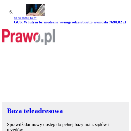
05.08.2026 | 16:02
Przejdź do artykułu:
GUS: W lutym br. mediana wynagrodzeń brutto wyniosła 7690,82 zł
Baza teleadresowa
Sprawdź darmowy dostęp do pełnej bazy m.in. sądów i
urzędów.