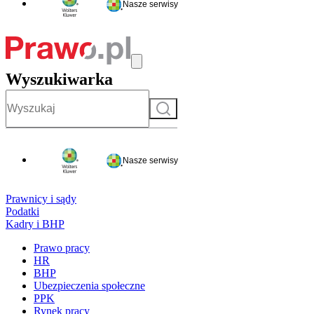
Nasze serwisy
Wyszukiwarka
Szukaj
Nasze serwisy
Prawnicy i sądy
Podatki
Kadry i BHP
Prawo pracy
HR
BHP
Ubezpieczenia społeczne
PPK
Rynek pracy