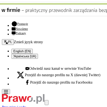
- otwiera się w nowej karcie
Promocje
Newsletter
Podcasty
Zmień język - bieżący:
Zmień język strony
PL
English (EN)
Українська (UA)
Odwiedź nasz kanał w serwisie YouTube
Youtube - otwiera się w nowej karcie
Przejdź do naszego profilu na X (dawniej Twitter)
X - otwiera się w nowej karcie
Przejdź do naszego profilu na Facebooku
Facebook - otwiera się w nowej karcie