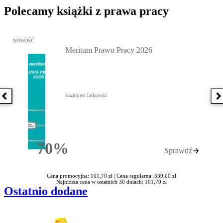
Polecamy książki z prawa pracy
Przejdź do: Meritum Prawo Pracy 2026, Kazimierz Jaśkowski - otw
NOWOŚĆ
Meritum Prawo Pracy 2026
Kazimierz Jaśkowski
Poprzednia książka
N
70%
Sprawdź
Rabatu
Cena promocyjna: 101,70 zł |
Cena regularna: 339,00 zł
Najniższa cena w ostatnich 30 dniach: 101,70 zł
Ostatnio dodane