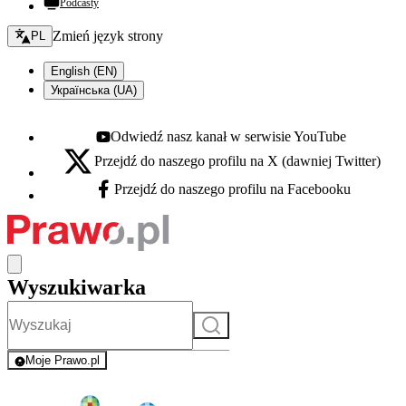
Podcasty
Zmień język - bieżący:
Zmień język strony
PL
English (EN)
Українська (UA)
Odwiedź nasz kanał w serwisie YouTube
Youtube - otwiera się w nowej karcie
Przejdź do naszego profilu na X (dawniej Twitter)
X - otwiera się w nowej karcie
Przejdź do naszego profilu na Facebooku
Facebook - otwiera się w nowej karcie
Wyszukiwarka
Szukaj
Moje Prawo.pl
- rejestracja i logowanie do serwisu