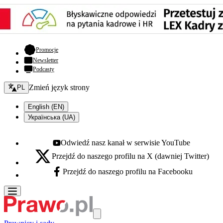
- otwiera się w nowej karcie
Promocje
Newsletter
Podcasty
Zmień język - bieżący:
Zmień język strony
PL
English (EN)
Українська (UA)
Odwiedź nasz kanał w serwisie YouTube
Youtube - otwiera się w nowej karcie
Przejdź do naszego profilu na X (dawniej Twitter)
X - otwiera się w nowej karcie
Przejdź do naszego profilu na Facebooku
Facebook - otwiera się w nowej karcie