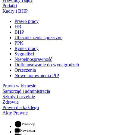
Prawnicy i sądy
Podatki
Kadry i BHP
Prawo pracy
HR
BHP
Ubezpieczenia społeczne
PPK
Rynek pracy
Sygnaliści
Niepełnosprawność
Dofinansowanie do wynagrodzeń
Orzeczenia
Nowe uprawnienia PIP
Prawo w biznesie
Samorząd i administracja
Szkoły i uczelnie
Zdrowie
Prawo dla każdego
Akty Prawne
- otwiera się w nowej karcie
Promocje
Newsletter