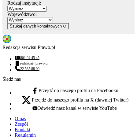
Rodzaj instytucji:
Województwo:
Szukaj danych kontaktowych
Redakcja serwisu Prawo.pl
801 04 45 45
Numer telefonu:
redakcja@prawo.pl
Adres email:
22 535 88 00
Numer telefonu:
Śledź nas
Przejdź do naszego profilu na Facebooku
facebook - otwiera się w nowej karcie
Przejdź do naszego profilu na X (dawniej Twitter)
x - otwiera się w nowej karcie
Odwiedź nasz kanał w serwisie YouTube
youtube - otwiera się w nowej karcie
O nas
Zespół
Kontakt
Regulamin