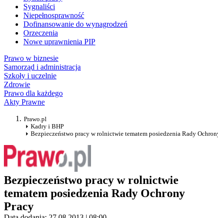
Sygnaliści
Niepełnosprawność
Dofinansowanie do wynagrodzeń
Orzeczenia
Nowe uprawnienia PIP
Prawo w biznesie
Samorząd i administracja
Szkoły i uczelnie
Zdrowie
Prawo dla każdego
Akty Prawne
Prawo.pl
Kadry i BHP
Bezpieczeństwo pracy w rolnictwie tematem posiedzenia Rady Ochron
Bezpieczeństwo pracy w rolnictwie
tematem posiedzenia Rady Ochrony
Pracy
Data dodania: 27.08.2013 | 08:00