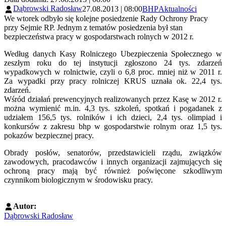
Dąbrowski Radosław
27.08.2013 | 08:00
BHP
Aktualności
We wtorek odbyło się kolejne posiedzenie Rady Ochrony Pracy
przy Sejmie RP. Jednym z tematów posiedzenia był stan
bezpieczeństwa pracy w gospodarstwach rolnych w 2012 r.
Według danych Kasy Rolniczego Ubezpieczenia Społecznego w
zeszłym roku do tej instytucji zgłoszono 24 tys. zdarzeń
wypadkowych w rolnictwie, czyli o 6,8 proc. mniej niż w 2011 r.
Za wypadki przy pracy rolniczej KRUS uznała ok. 22,4 tys.
zdarzeń.
Wśród działań prewencyjnych realizowanych przez Kasę w 2012 r.
można wymienić m.in. 4,3 tys. szkoleń, spotkań i pogadanek z
udziałem 156,5 tys. rolników i ich dzieci, 2,4 tys. olimpiad i
konkursów z zakresu bhp w gospodarstwie rolnym oraz 1,5 tys.
pokazów bezpiecznej pracy.
Obrady posłów, senatorów, przedstawicieli rządu, związków
zawodowych, pracodawców i innych organizacji zajmujących się
ochroną pracy mają być również poświęcone szkodliwym
czynnikom biologicznym w środowisku pracy.
Autor:
Dąbrowski Radosław