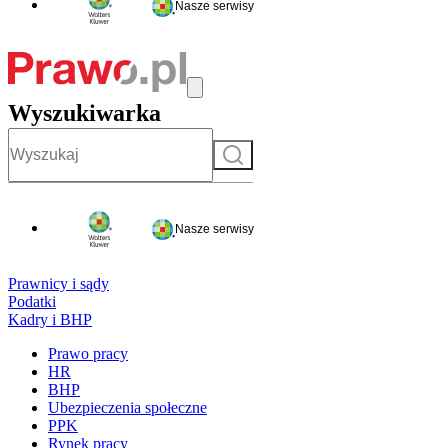
Nasze serwisy
Wyszukiwarka
Szukaj
Nasze serwisy
Prawnicy i sądy
Podatki
Kadry i BHP
Prawo pracy
HR
BHP
Ubezpieczenia społeczne
PPK
Rynek pracy