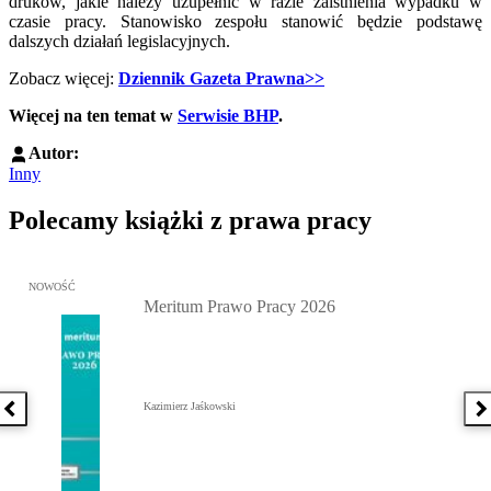
druków, jakie należy uzupełnić w razie zaistnienia wypadku w
czasie pracy. Stanowisko zespołu stanowić będzie podstawę
dalszych działań legislacyjnych.
Zobacz więcej:
Dziennik Gazeta Prawna>>
Więcej na ten temat w
Serwisie BHP
.
Autor:
Inny
Polecamy książki z prawa pracy
Przejdź do: Meritum Prawo Pracy 2026, Kazimierz Jaśkowski - otw
NOWOŚĆ
Meritum Prawo Pracy 2026
Kazimierz Jaśkowski
Poprzednia książka
N