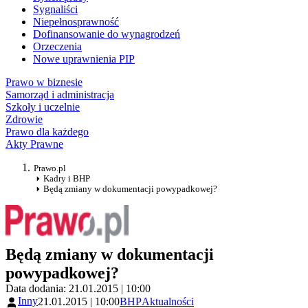
Sygnaliści
Niepełnosprawność
Dofinansowanie do wynagrodzeń
Orzeczenia
Nowe uprawnienia PIP
Prawo w biznesie
Samorząd i administracja
Szkoły i uczelnie
Zdrowie
Prawo dla każdego
Akty Prawne
Prawo.pl
Kadry i BHP
Będą zmiany w dokumentacji powypadkowej?
Będą zmiany w dokumentacji
powypadkowej?
Data dodania: 21.01.2015 | 10:00
Inny
21.01.2015 | 10:00
BHP
Aktualności