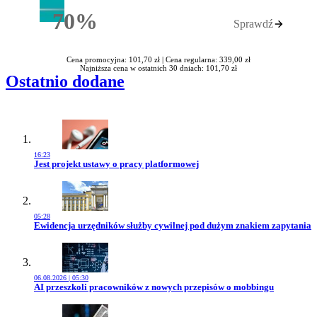
70%
Sprawdź
Rabatu
Cena promocyjna: 101,70 zł |
Cena regularna: 339,00 zł
Najniższa cena w ostatnich 30 dniach: 101,70 zł
Ostatnio dodane
16:23
Przejdź do artykułu:
Jest projekt ustawy o pracy platformowej
05:28
Przejdź do artykułu:
Ewidencja urzędników służby cywilnej pod dużym znakiem zapytania
06.08.2026 | 05:30
Przejdź do artykułu:
AI przeszkoli pracowników z nowych przepisów o mobbingu