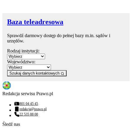
Baza teleadresowa
Sprawdź darmowy dostęp do pełnej bazy m.in. sądów i
urzędów.
Rodzaj instytucji:
Województwo:
Szukaj danych kontaktowych
Redakcja serwisu Prawo.pl
801 04 45 45
Numer telefonu:
redakcja@prawo.pl
Adres email:
22 535 88 00
Numer telefonu:
Śledź nas