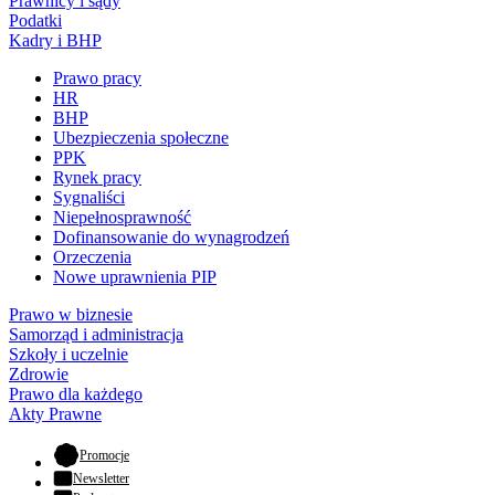
Prawnicy i sądy
Podatki
Kadry i BHP
Prawo pracy
HR
BHP
Ubezpieczenia społeczne
PPK
Rynek pracy
Sygnaliści
Niepełnosprawność
Dofinansowanie do wynagrodzeń
Orzeczenia
Nowe uprawnienia PIP
Prawo w biznesie
Samorząd i administracja
Szkoły i uczelnie
Zdrowie
Prawo dla każdego
Akty Prawne
- otwiera się w nowej karcie
Promocje
Newsletter