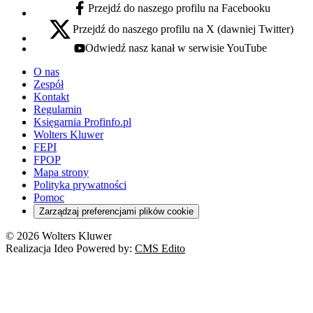
Przejdź do naszego profilu na Facebooku
facebook - otwiera się w nowej karcie
Przejdź do naszego profilu na X (dawniej Twitter)
x - otwiera się w nowej karcie
Odwiedź nasz kanał w serwisie YouTube
youtube - otwiera się w nowej karcie
O nas
Zespół
Kontakt
Regulamin
Księgarnia Profinfo.pl
Wolters Kluwer
FEPI
FPOP
Mapa strony
Polityka prywatności
Pomoc
Zarządzaj preferencjami plików cookie
© 2026 Wolters Kluwer
Realizacja Ideo Powered by:
CMS Edito