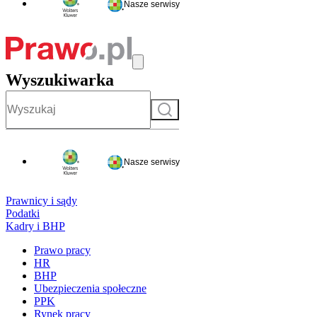
Nasze serwisy
Wyszukiwarka
Szukaj
Nasze serwisy
Prawnicy i sądy
Podatki
Kadry i BHP
Prawo pracy
HR
BHP
Ubezpieczenia społeczne
PPK
Rynek pracy