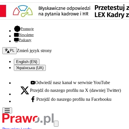
- otwiera się w nowej karcie
Promocje
Newsletter
Podcasty
Zmień język - bieżący:
Zmień język strony
PL
English (EN)
Українська (UA)
Odwiedź nasz kanał w serwisie YouTube
Youtube - otwiera się w nowej karcie
Przejdź do naszego profilu na X (dawniej Twitter)
X - otwiera się w nowej karcie
Przejdź do naszego profilu na Facebooku
Facebook - otwiera się w nowej karcie