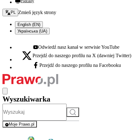
Podcasty
Zmień język - bieżący:
Zmień język strony
PL
English (EN)
Українська (UA)
Odwiedź nasz kanał w serwisie YouTube
Youtube - otwiera się w nowej karcie
Przejdź do naszego profilu na X (dawniej Twitter)
X - otwiera się w nowej karcie
Przejdź do naszego profilu na Facebooku
Facebook - otwiera się w nowej karcie
Wyszukiwarka
Szukaj
Moje Prawo.pl
- rejestracja i logowanie do serwisu