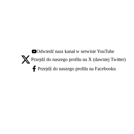
Odwiedź nasz kanał w serwisie YouTube
Youtube - otwiera się w nowej karcie
Przejdź do naszego profilu na X (dawniej Twitter)
X - otwiera się w nowej karcie
Przejdź do naszego profilu na Facebooku
Facebook - otwiera się w nowej karcie