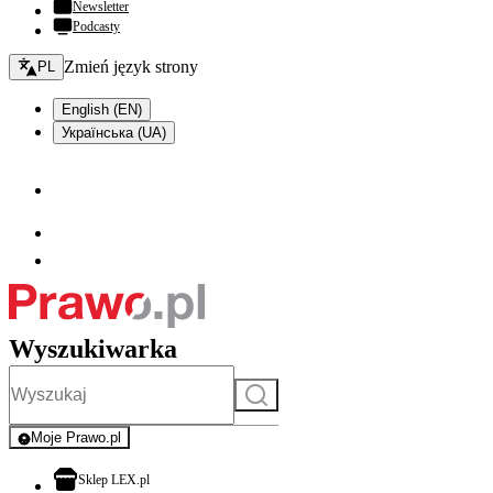
Newsletter
Podcasty
Zmień język - bieżący:
Zmień język strony
PL
English (EN)
Українська (UA)
Wyszukiwarka
Szukaj
Moje Prawo.pl
- rejestracja i logowanie do serwisu
otwiera się w nowej karcie
Sklep LEX.pl