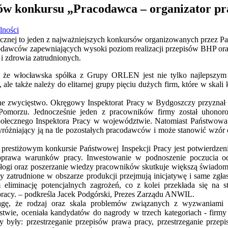
w konkursu „Pracodawca – organizator pra
lności
ecznej to jeden z najważniejszych konkursów organizowanych przez P
odawców zapewniających wysoki poziom realizacji przepisów BHP oraz
i zdrowia zatrudnionych.
, że włocławska spółka z Grupy ORLEN jest nie tylko najlepszym 
e także należy do elitarnej grupy pięciu dużych firm, które w skal
 zwycięstwo. Okręgowy Inspektorat Pracy w Bydgoszczy przyznał sp
 Pomorzu. Jednocześnie jeden z pracowników firmy został uhon
ołecznego Inspektora Pracy w województwie. Natomiast Państwowa
yróżniający ją na tle pozostałych pracodawców i może stanowić wzór 
restiżowym konkursie Państwowej Inspekcji Pracy jest potwierdzeni
 poprawa warunków pracy. Inwestowanie w podnoszenie poczucia o
ałogi oraz poszerzanie wiedzy pracowników skutkuje większą świad
y zatrudnione w obszarze produkcji przejmują inicjatywę i same zgła
eliminację potencjalnych zagrożeń, co z kolei przekłada się na 
 pracy. – podkreśla Jacek Podgórski, Prezes Zarządu ANWIL.
agę, że rodzaj oraz skala problemów związanych z wyzwaniami
wie, oceniała kandydatów do nagrody w trzech kategoriach - firmy 
 były: przestrzeganie przepisów prawa pracy, przestrzeganie prze