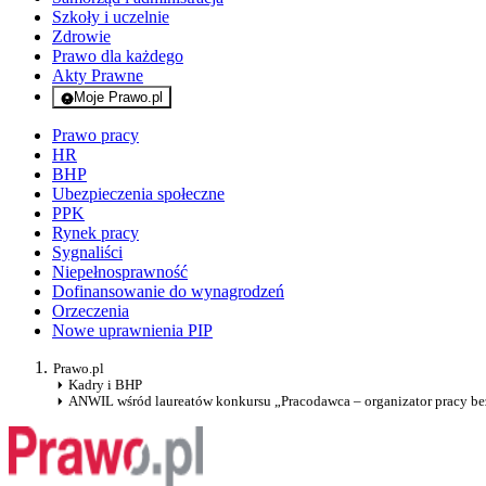
Szkoły i uczelnie
Zdrowie
Prawo dla każdego
Akty Prawne
Moje Prawo.pl
- rejestracja i logowanie do serwisu
Prawo pracy
HR
BHP
Ubezpieczenia społeczne
PPK
Rynek pracy
Sygnaliści
Niepełnosprawność
Dofinansowanie do wynagrodzeń
Orzeczenia
Nowe uprawnienia PIP
Prawo.pl
Kadry i BHP
ANWIL wśród laureatów konkursu „Pracodawca – organizator pracy be