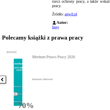
rzecz ochrony pracy, a także wskaź
pracy.
Źródło:
anwil.pl
Autor:
Inny
Polecamy książki z prawa pracy
Przejdź do: Meritum Prawo Pracy 2026, Kazimierz Jaśkowski - otw
NOWOŚĆ
Meritum Prawo Pracy 2026
Kazimierz Jaśkowski
Poprzednia książka
70%
Rabatu