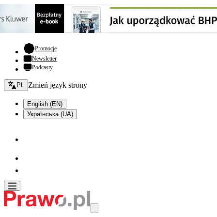
- otwiera się w nowej karcie
Promocje
Newsletter
Podcasty
Zmień język - bieżący:
Zmień język strony
PL
English (EN)
Українська (UA)