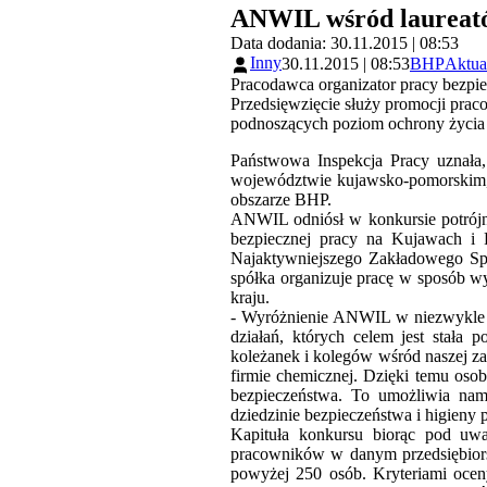
ANWIL wśród laureató
Data dodania: 30.11.2015 | 08:53
Inny
30.11.2015 | 08:53
BHP
Aktua
Pracodawca organizator pracy bezpi
Przedsięwzięcie służy promocji prac
podnoszących poziom ochrony życia 
Państwowa Inspekcja Pracy uznała
województwie kujawsko-pomorskim, al
obszarze BHP.
ANWIL odniósł w konkursie potrójne
bezpiecznej pracy na Kujawach i
Najaktywniejszego Zakładowego Sp
spółka organizuje pracę w sposób w
kraju.
- Wyróżnienie ANWIL w niezwykle p
działań, których celem jest stała
koleżanek i kolegów wśród naszej z
firmie chemicznej. Dzięki temu osob
bezpieczeństwa. To umożliwia nam 
dziedzinie bezpieczeństwa i higieny
Kapituła konkursu biorąc pod uw
pracowników w danym przedsiębiorst
powyżej 250 osób. Kryteriami oceny