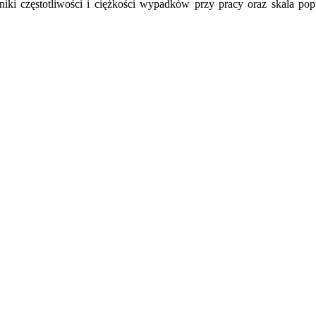
niki częstotliwości i ciężkości wypadków przy pracy oraz skala pop
iera się w nowym oknie