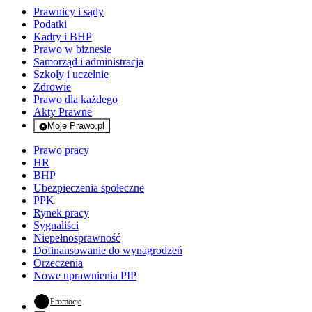
Prawnicy i sądy
Podatki
Kadry i BHP
Prawo w biznesie
Samorząd i administracja
Szkoły i uczelnie
Zdrowie
Prawo dla każdego
Akty Prawne
Moje Prawo.pl
- rejestracja i logowanie do serwisu
Prawo pracy
HR
BHP
Ubezpieczenia społeczne
PPK
Rynek pracy
Sygnaliści
Niepełnosprawność
Dofinansowanie do wynagrodzeń
Orzeczenia
Nowe uprawnienia PIP
- otwiera się w nowej karcie
Promocje