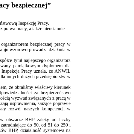
cy bezpiecznej”
aństwową Inspekcję Pracy.
 prawa pracy, a także nieustannie
organizatorem bezpiecznej pracy w
i kraju wzorowo prowadzą działania w
ółce tytuł najlepszego organizatora
orowany pamiątkowym dyplomem dla
 Inspekcja Pracy uznała, że ANWIL
dla innych dużych przedsiębiorstw w
em, że obraliśmy właściwy kierunek
dpowiedzialności za bezpieczeństwo
omością wyzwań związanych z pracą w
szają usprawnienia, służące poprawie
stały rozwój naszych kompetencji w
 w obszarze BHP zależy od liczby
zatrudniające do 50, od 51 do 250 i
pisów BHP, działalność systemowa na