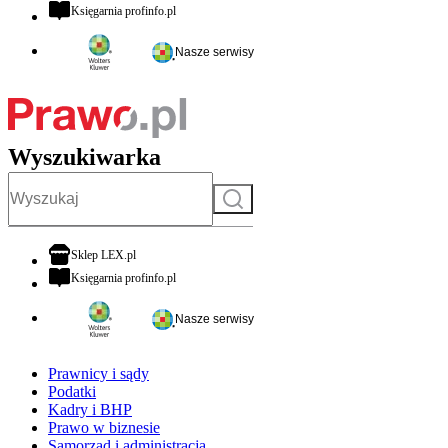
otwiera się w nowej karcie
Księgarnia profinfo.pl
Nasze serwisy
Wyszukiwarka
Szukaj
otwiera się w nowej karcie
Sklep LEX.pl
otwiera się w nowej karcie
Księgarnia profinfo.pl
Nasze serwisy
Prawnicy i sądy
Podatki
Kadry i BHP
Prawo w biznesie
Samorząd i administracja