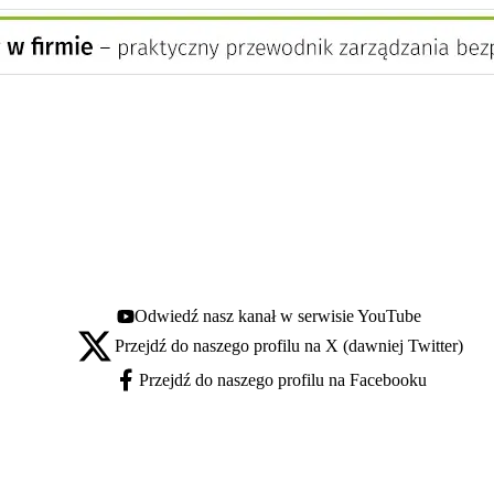
Odwiedź nasz kanał w serwisie YouTube
Youtube - otwiera się w nowej karcie
Przejdź do naszego profilu na X (dawniej Twitter)
X - otwiera się w nowej karcie
Przejdź do naszego profilu na Facebooku
Facebook - otwiera się w nowej karcie