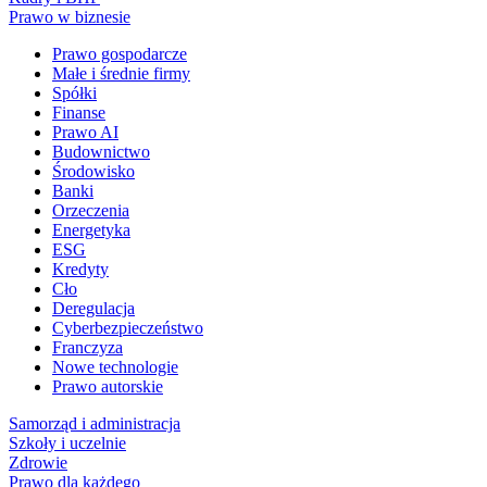
Prawo w biznesie
Prawo gospodarcze
Małe i średnie firmy
Spółki
Finanse
Prawo AI
Budownictwo
Środowisko
Banki
Orzeczenia
Energetyka
ESG
Kredyty
Cło
Deregulacja
Cyberbezpieczeństwo
Franczyza
Nowe technologie
Prawo autorskie
Samorząd i administracja
Szkoły i uczelnie
Zdrowie
Prawo dla każdego