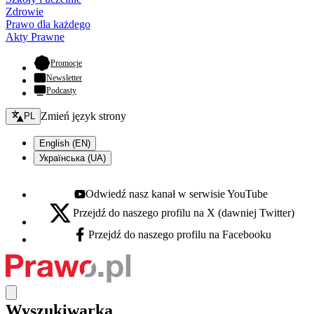
Zdrowie
Prawo dla każdego
Akty Prawne
- otwiera się w nowej karcie
Promocje
Newsletter
Podcasty
Zmień język - bieżący:
Zmień język strony
PL
English (EN)
Українська (UA)
Odwiedź nasz kanał w serwisie YouTube
Youtube - otwiera się w nowej karcie
Przejdź do naszego profilu na X (dawniej Twitter)
X - otwiera się w nowej karcie
Przejdź do naszego profilu na Facebooku
Facebook - otwiera się w nowej karcie
Wyszukiwarka