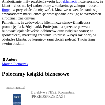
Analogicznie, miły przebieg zwrotu lub
reklamacji
może sprawić, że
klient – choć nie był zadowolony z konkretnego zakupu – doceni
firmę
i w przyszłości do niej wróci. Możliwe nawet, że stanie się
ambasadorem marki, chwaląc profesjonalną obsługę w rozmowach
z rodziną i znajomymi.
Pamiętajmy, że zadowolony klient może stanowić najlepszą
promocję dla każdej marki. Profesjonalna sprzedaż pozwala
budować lojalność wśród odbiorców oraz zwiększa szansę na
spontaniczny marketing szeptany. Po prostu – bądź tak dobry w
obsłudze klienta, by kupujący sami chcieli polecać Twoją firmę
swoim bliskim!
Autor:
Marcin Pietraszek
Polecamy książki biznesowe
Przejdź do: Dyrektywa NIS2. Komentarz [PRZEDSPRZEDAŻ], Mateu
PRZEDSPRZEDAŻ
Dyrektywa NIS2. Komentarz
[PRZEDSPRZEDAŻ]