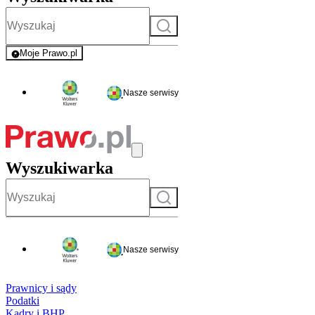
Szukaj
Moje Prawo.pl
- rejestracja i logowanie do serwisu
Nasze serwisy
Wyszukiwarka
Szukaj
Nasze serwisy
Prawnicy i sądy
Podatki
Kadry i BHP