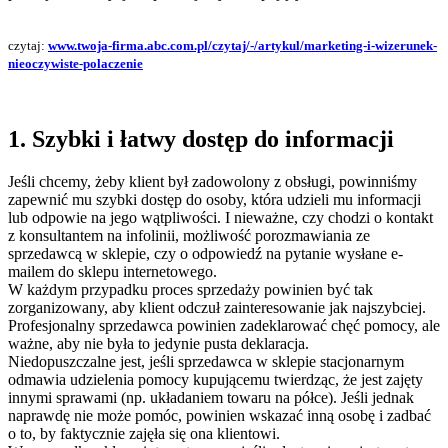
czytaj:
www.twoja-firma.abc.com.pl/czytaj/-/artykul/marketing-i-wizerunek-
nieoczywiste-polaczenie
1. Szybki i łatwy dostęp do informacji
Jeśli chcemy, żeby klient był zadowolony z obsługi, powinniśmy
zapewnić mu szybki dostęp do osoby, która udzieli mu informacji
lub odpowie na jego wątpliwości. I nieważne, czy chodzi o kontakt
z konsultantem na infolinii, możliwość porozmawiania ze
sprzedawcą w sklepie, czy o odpowiedź na pytanie wysłane e-
mailem do sklepu internetowego.
W każdym przypadku proces sprzedaży powinien być tak
zorganizowany, aby klient odczuł zainteresowanie jak najszybciej.
Profesjonalny sprzedawca powinien zadeklarować chęć pomocy, ale
ważne, aby nie była to jedynie pusta deklaracja.
Niedopuszczalne jest, jeśli sprzedawca w sklepie stacjonarnym
odmawia udzielenia pomocy kupującemu twierdząc, że jest zajęty
innymi sprawami (np. układaniem towaru na półce). Jeśli jednak
naprawdę nie może pomóc, powinien wskazać inną osobę i zadbać
o to, by faktycznie zajęła się ona klientowi.