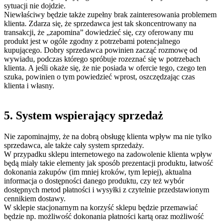
sytuacji nie dojdzie.
Niewłaściwy będzie także zupełny brak zainteresowania problemem
klienta. Zdarza się, że sprzedawca jest tak skoncentrowany na
transakcji, że „zapomina” dowiedzieć się, czy oferowany mu
produkt jest w ogóle zgodny z potrzebami potencjalnego
kupującego. Dobry sprzedawca powinien zacząć rozmowę od
wywiadu, podczas którego spróbuje rozeznać się w potrzebach
klienta. A jeśli okaże się, że nie posiada w ofercie tego, czego ten
szuka, powinien o tym powiedzieć wprost, oszczędzając czas
klienta i własny.
5. System wspierający sprzedaż
Nie zapominajmy, że na dobrą obsługę klienta wpływ ma nie tylko
sprzedawca, ale także cały system sprzedaży.
W przypadku sklepu internetowego na zadowolenie klienta wpływ
będą miały takie elementy jak sposób prezentacji produktu, łatwość
dokonania zakupów (im mniej kroków, tym lepiej), aktualna
informacja o dostępności danego produktu, czy też wybór
dostępnych metod płatności i wysyłki z czytelnie przedstawionym
cennikiem dostawy.
W sklepie stacjonarnym na korzyść sklepu będzie przemawiać
będzie np. możliwość dokonania płatności kartą oraz możliwość