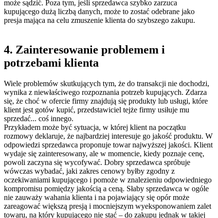
może sądzić. Poza tym, jeśli sprzedawca szybko zarzuca
kupującego dużą liczbą danych, może to zostać odebrane jako
presja mająca na celu zmuszenie klienta do szybszego zakupu.
4. Zainteresowanie problemem i
potrzebami klienta
Wiele problemów skutkujących tym, że do transakcji nie dochodzi,
wynika z niewłaściwego rozpoznania potrzeb kupujących. Zdarza
się, że choć w ofercie firmy znajdują się produkty lub usługi, które
klient jest gotów kupić, przedstawiciel tejże firmy usiłuje mu
sprzedać... coś innego.
Przykładem może być sytuacja, w której klient na początku
rozmowy deklaruje, że najbardziej interesuje go jakość produktu. W
odpowiedzi sprzedawca proponuje towar najwyższej jakości. Klient
wydaje się zainteresowany, ale w momencie, kiedy poznaje cenę,
powoli zaczyna się wycofywać. Dobry sprzedawca spróbuje
wówczas wybadać, jaki zakres cenowy byłby zgodny z
oczekiwaniami kupującego i pomoże w znalezieniu odpowiedniego
kompromisu pomiędzy jakością a ceną. Słaby sprzedawca w ogóle
nie zauważy wahania klienta i na pojawiający się opór może
zareagować większą presją i mocniejszym wyeksponowaniem zalet
towaru, na który kupującego nie stać – do zakupu jednak w takiej