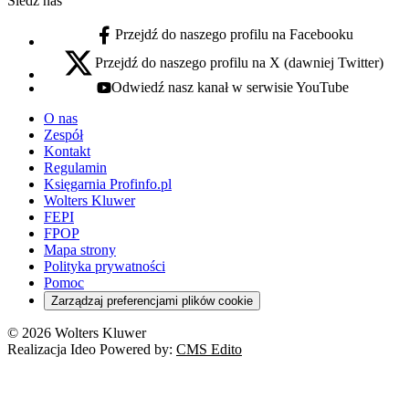
Śledź nas
Przejdź do naszego profilu na Facebooku
facebook - otwiera się w nowej karcie
Przejdź do naszego profilu na X (dawniej Twitter)
x - otwiera się w nowej karcie
Odwiedź nasz kanał w serwisie YouTube
youtube - otwiera się w nowej karcie
O nas
Zespół
Kontakt
Regulamin
Księgarnia Profinfo.pl
Wolters Kluwer
FEPI
FPOP
Mapa strony
Polityka prywatności
Pomoc
Zarządzaj preferencjami plików cookie
© 2026 Wolters Kluwer
Realizacja Ideo Powered by:
CMS Edito