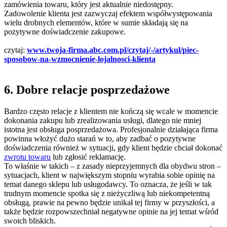
zamówienia towaru, który jest aktualnie niedostępny.
Zadowolenie klienta jest zazwyczaj efektem współwystępowania
wielu drobnych elementów, które w sumie składają się na
pozytywne doświadczenie zakupowe.
czytaj:
www.twoja-firma.abc.com.pl/czytaj/-/artykul/piec-
sposobow-na-wzmocnienie-lojalnosci-klienta
6. Dobre relacje posprzedażowe
Bardzo często relacje z klientem nie kończą się wcale w momencie
dokonania zakupu lub zrealizowania usługi, dlatego nie mniej
istotna jest obsługa posprzedażowa. Profesjonalnie działająca firma
powinna włożyć dużo starań w to, aby zadbać o pozytywne
doświadczenia również w sytuacji, gdy klient będzie chciał dokonać
zwrotu towaru
lub zgłosić reklamację.
To właśnie w takich – z zasady nieprzyjemnych dla obydwu stron –
sytuacjach, klient w największym stopniu wyrabia sobie opinię na
temat danego sklepu lub usługodawcy. To oznacza, że jeśli w tak
trudnym momencie spotka się z nieżyczliwą lub niekompetentną
obsługą, prawie na pewno będzie unikał tej firmy w przyszłości, a
także będzie rozpowszechniał negatywne opinie na jej temat wśród
swoich bliskich.