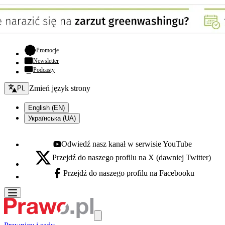
- otwiera się w nowej karcie
Promocje
Newsletter
Podcasty
Zmień język - bieżący:
Zmień język strony
PL
English (EN)
Українська (UA)
Odwiedź nasz kanał w serwisie YouTube
Youtube - otwiera się w nowej karcie
Przejdź do naszego profilu na X (dawniej Twitter)
X - otwiera się w nowej karcie
Przejdź do naszego profilu na Facebooku
Facebook - otwiera się w nowej karcie