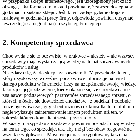
W przypadku sklepu internetowego, jeśli udostępniony jest czat z
obsługą, taka forma komunikacji powinna być zawsze dostępna w
godzinach działania sklepu. Jeśli klient zadaje pytanie drogą e-
mailową w godzinach pracy firmy, odpowiedź powinien otrzymać
jeszcze tego samego dnia (im szybciej, tym lepiej).
2. Kompetentny sprzedawca
Choć wydaje się to oczywiste, w praktyce – niestety – nie wszyscy
sprzedawcy mają wystarczającą wiedzę na temat sprzedawanych
produktów i usług.
Np. zdarza się, że do sklepu ze sprzętem RTV przychodzi klient,
który uzyskawszy wcześniej podstawowe informacje na temat
danego produktu w Internecie, liczy na uzupełnienie swojej wiedzy.
Jakież jest jego zdziwienie, kiedy okazuje się, że sprzedawca nie
zna nawet podstawowych parametrów sprzedawanego sprzętu, o
których mógłby się dowiedzieć chociażby... z pudełka! Podobnie
może być wówczas, gdy klient rozmawia z konsultantem infolinii i
nagle wykazuje zainteresowanie innym produktem niż ten, w
zakresie którego konsultant został przeszkolony.
W każdym przypadku sprzedawca powinien posiadać dużą wiedzę
na temat tego, co sprzedaje, tak, aby mógł bez obaw reagować na
wszelkie wątpliwości. Musi być jednak przygotowany także na