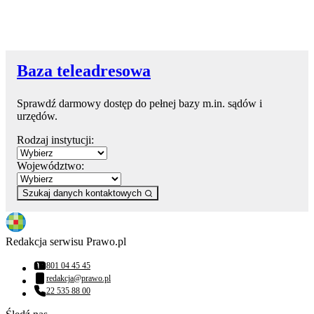
Baza teleadresowa
Sprawdź darmowy dostęp do pełnej bazy m.in. sądów i
urzędów.
Rodzaj instytucji:
Województwo:
Szukaj danych kontaktowych
Redakcja serwisu Prawo.pl
801 04 45 45
Numer telefonu:
redakcja@prawo.pl
Adres email:
22 535 88 00
Numer telefonu: