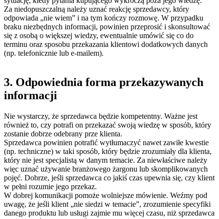
sytuację, kiedy pytania kupującego wykroczą poza jego wiedzę.
Za niedopuszczalną należy uznać reakcję sprzedawcy, który
odpowiada „nie wiem” i na tym kończy rozmowę. W przypadku
braku niezbędnych informacji, powinien przeprosić i skonsultować
się z osobą o większej wiedzy, ewentualnie umówić się co do
terminu oraz sposobu przekazania klientowi dodatkowych danych
(np. telefonicznie lub e-mailem).
3. Odpowiednia forma przekazywanych
informacji
Nie wystarczy, że sprzedawca będzie kompetentny. Ważne jest
również to, czy potrafi on przekazać swoją wiedzę w sposób, który
zostanie dobrze odebrany prze klienta.
Sprzedawca powinien potrafić wytłumaczyć nawet zawiłe kwestie
(np. techniczne) w taki sposób, który będzie zrozumiały dla klienta,
który nie jest specjalistą w danym temacie. Za niewłaściwe należy
więc uznać używanie branżowego żargonu lub skomplikowanych
pojęć. Dobrze, jeśli sprzedawca co jakiś czas upewnia się, czy klient
w pełni rozumie jego przekaz.
W dobrej komunikacji pomoże wolniejsze mówienie. Weźmy pod
uwagę, że jeśli klient „nie siedzi w temacie”, zrozumienie specyfiki
danego produktu lub usługi zajmie mu więcej czasu, niż sprzedawca