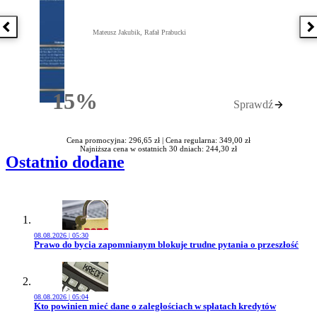
Poprzednia książka
N
Mateusz Jakubik, Rafał Prabucki
15%
Sprawdź
Rabatu
Cena promocyjna: 296,65 zł |
Cena regularna: 349,00 zł
Najniższa cena w ostatnich 30 dniach: 244,30 zł
Ostatnio dodane
08.08.2026 | 05:30
Przejdź do artykułu:
Prawo do bycia zapomnianym blokuje trudne pytania o przeszłość
08.08.2026 | 05:04
Przejdź do artykułu:
Kto powinien mieć dane o zaległościach w spłatach kredytów