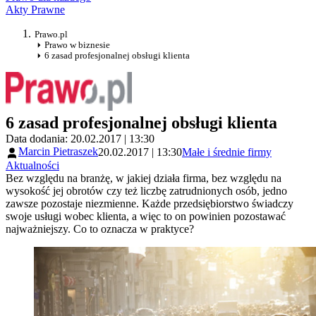
Akty Prawne
Prawo.pl
Prawo w biznesie
6 zasad profesjonalnej obsługi klienta
6 zasad profesjonalnej obsługi klienta
Data dodania: 20.02.2017 | 13:30
Marcin Pietraszek
20.02.2017 | 13:30
Małe i średnie firmy
Aktualności
Bez względu na branżę, w jakiej działa firma, bez względu na
wysokość jej obrotów czy też liczbę zatrudnionych osób, jedno
zawsze pozostaje niezmienne. Każde przedsiębiorstwo świadczy
swoje usługi wobec klienta, a więc to on powinien pozostawać
najważniejszy. Co to oznacza w praktyce?