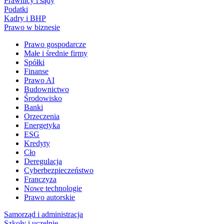
Prawnicy i sądy
Podatki
Kadry i BHP
Prawo w biznesie
Prawo gospodarcze
Małe i średnie firmy
Spółki
Finanse
Prawo AI
Budownictwo
Środowisko
Banki
Orzeczenia
Energetyka
ESG
Kredyty
Cło
Deregulacja
Cyberbezpieczeństwo
Franczyza
Nowe technologie
Prawo autorskie
Samorząd i administracja
Szkoły i uczelnie