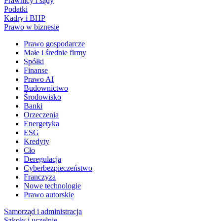
Prawnicy i sądy
Podatki
Kadry i BHP
Prawo w biznesie
Prawo gospodarcze
Małe i średnie firmy
Spółki
Finanse
Prawo AI
Budownictwo
Środowisko
Banki
Orzeczenia
Energetyka
ESG
Kredyty
Cło
Deregulacja
Cyberbezpieczeństwo
Franczyza
Nowe technologie
Prawo autorskie
Samorząd i administracja
Szkoły i uczelnie