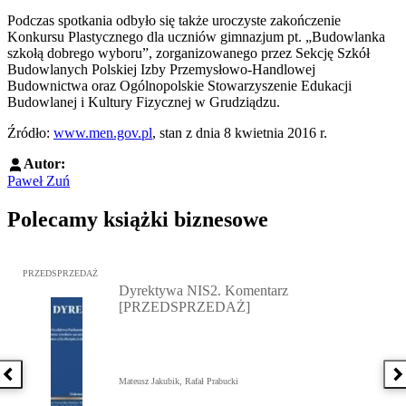
Podczas spotkania odbyło się także uroczyste zakończenie
Konkursu Plastycznego dla uczniów gimnazjum pt. „Budowlanka
szkołą dobrego wyboru”, zorganizowanego przez Sekcję Szkół
Budowlanych Polskiej Izby Przemysłowo-Handlowej
Budownictwa oraz Ogólnopolskie Stowarzyszenie Edukacji
Budowlanej i Kultury Fizycznej w Grudziądzu.
Źródło:
www.men.gov.pl
, stan z dnia 8 kwietnia 2016 r.
Autor:
Paweł Zuń
Polecamy książki biznesowe
Przejdź do: Dyrektywa NIS2. Komentarz [PRZEDSPRZEDAŻ], Mateu
PRZEDSPRZEDAŻ
Dyrektywa NIS2. Komentarz
[PRZEDSPRZEDAŻ]
Poprzednia książka
N
Mateusz Jakubik, Rafał Prabucki