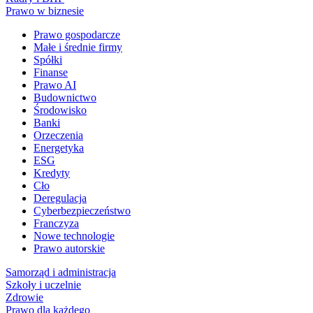
Prawo w biznesie
Prawo gospodarcze
Małe i średnie firmy
Spółki
Finanse
Prawo AI
Budownictwo
Środowisko
Banki
Orzeczenia
Energetyka
ESG
Kredyty
Cło
Deregulacja
Cyberbezpieczeństwo
Franczyza
Nowe technologie
Prawo autorskie
Samorząd i administracja
Szkoły i uczelnie
Zdrowie
Prawo dla każdego