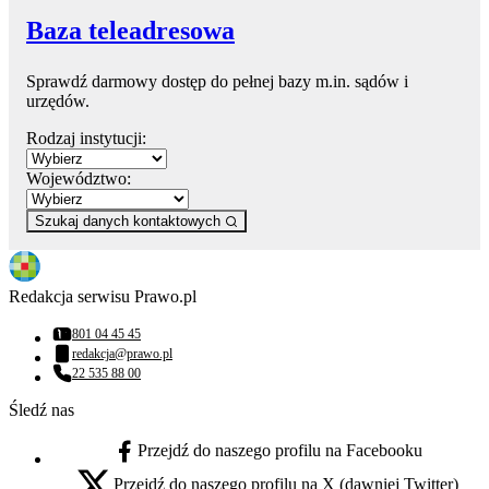
Baza teleadresowa
Sprawdź darmowy dostęp do pełnej bazy m.in. sądów i
urzędów.
Rodzaj instytucji:
Województwo:
Szukaj danych kontaktowych
Redakcja serwisu Prawo.pl
801 04 45 45
Numer telefonu:
redakcja@prawo.pl
Adres email:
22 535 88 00
Numer telefonu:
Śledź nas
Przejdź do naszego profilu na Facebooku
facebook - otwiera się w nowej karcie
Przejdź do naszego profilu na X (dawniej Twitter)