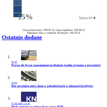
15%
Sprawdź
Rabatu
Cena promocyjna: 296,65 zł |
Cena regularna: 349,00 zł
Najniższa cena w ostatnich 30 dniach: 244,30 zł
Ostatnio dodane
05:30
Przejdź do artykułu:
Prawo do bycia zapomnianym blokuje trudne pytania o przeszłość
05:04
Przejdź do artykułu:
Kto powinien mieć dane o zaległościach w spłatach kredytów
07.08.2026 | 15:30
Przejdź do artykułu:
Będą zmiany w opłatach na rzecz KNF