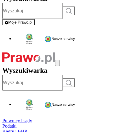
Szukaj
Moje Prawo.pl
- rejestracja i logowanie do serwisu
Nasze serwisy
Wyszukiwarka
Szukaj
Nasze serwisy
Prawnicy i sądy
Podatki
Kadry i BHP