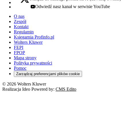
x - otwiera się w nowej karcie
Odwiedź nasz kanał w serwisie YouTube
youtube - otwiera się w nowej karcie
O nas
Zespół
Kontakt
Regulamin
Księgarnia Profinfo.pl
Wolters Kluwer
FEPI
FPOP
Mapa strony
Polityka prywatności
Pomoc
Zarządzaj preferencjami plików cookie
© 2026 Wolters Kluwer
Realizacja Ideo Powered by:
CMS Edito