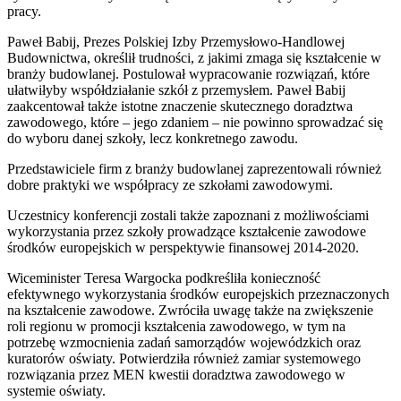
pracy.
Paweł Babij, Prezes Polskiej Izby Przemysłowo-Handlowej
Budownictwa, określił trudności, z jakimi zmaga się kształcenie w
branży budowlanej. Postulował wypracowanie rozwiązań, które
ułatwiłyby współdziałanie szkół z przemysłem. Paweł Babij
zaakcentował także istotne znaczenie skutecznego doradztwa
zawodowego, które – jego zdaniem – nie powinno sprowadzać się
do wyboru danej szkoły, lecz konkretnego zawodu.
Przedstawiciele firm z branży budowlanej zaprezentowali również
dobre praktyki we współpracy ze szkołami zawodowymi.
Uczestnicy konferencji zostali także zapoznani z możliwościami
wykorzystania przez szkoły prowadzące kształcenie zawodowe
środków europejskich w perspektywie finansowej 2014-2020.
Wiceminister Teresa Wargocka podkreśliła konieczność
efektywnego wykorzystania środków europejskich przeznaczonych
na kształcenie zawodowe. Zwróciła uwagę także na zwiększenie
roli regionu w promocji kształcenia zawodowego, w tym na
potrzebę wzmocnienia zadań samorządów wojewódzkich oraz
kuratorów oświaty. Potwierdziła również zamiar systemowego
rozwiązania przez MEN kwestii doradztwa zawodowego w
systemie oświaty.