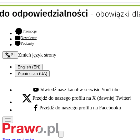
- otwiera się w nowej karcie
Promocje
Newsletter
Podcasty
Zmień język - bieżący:
Zmień język strony
PL
English (EN)
Українська (UA)
Odwiedź nasz kanał w serwisie YouTube
Youtube - otwiera się w nowej karcie
Przejdź do naszego profilu na X (dawniej Twitter)
X - otwiera się w nowej karcie
Przejdź do naszego profilu na Facebooku
Facebook - otwiera się w nowej karcie