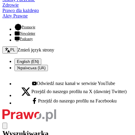
Zdrowie
Prawo dla każdego
Akty Prawne
- otwiera się w nowej karcie
Promocje
Newsletter
Podcasty
Zmień język - bieżący:
Zmień język strony
PL
English (EN)
Українська (UA)
Odwiedź nasz kanał w serwisie YouTube
Youtube - otwiera się w nowej karcie
Przejdź do naszego profilu na X (dawniej Twitter)
X - otwiera się w nowej karcie
Przejdź do naszego profilu na Facebooku
Facebook - otwiera się w nowej karcie
Wyszukiwarka