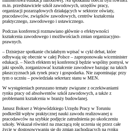
ministerstwa edukacji narodowej. Na spotkaniu obecni byli również
m.in. przedstawiciele szkół zawodowych, urzędów pracy,
organizacji pozarządowych działających w sektorze oświaty,
pracodawców, związków zawodowych, centrów kształcenia
praktycznego, zawodowego i ustawicznego.
Podczas konferencji rozmawiano głównie o efektywności
kształcenia zawodowego i możliwościach zmian organizacyjno-
prawnych.
– Dzisiejsze spotkanie chciałabym wpisać w cykl debat, które
odbywają się obecnie w całej Polsce – zaproponowała wiceminister
edukacji. – Niech efektem tej konferencji będzie wspólny pomysł, w
jaki sposób, zorganizować kształcenie zawodowe bazując na takich
płaszczyznach jak rynek pracy i gospodarka. Nie zapominając przy
tym o uczniu – powiedziała sekretarz stanu w MEN.
W wystąpieniach poruszano tematy związane z oczekiwaniami
rynku pracy od absolwentów szkół zawodowych, a także z
problemami kształcenia w branży budowlanej.
Janusz Bokser z Wojewódzkiego Urzędu Pracy w Toruniu
podkreślił wpływ praktycznej nauki zawodu realizowanej u
pracodawców na szybkie podjęcie zatrudnienia po ukończeniu
szkoły. Wskazał również na znaczącą rolę uczenia się przez całe
życie w dostosowywaniu się do zmian zachodzących na rynku