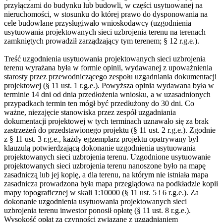
przyłączami do budynku lub budowli, w części usytuowanej na
nieruchomości, w stosunku do której prawo do dysponowania na
cele budowlane przysługiwało wnioskodawcy (uzgodnienia
usytuowania projektowanych sieci uzbrojenia terenu na terenach
zamkniętych prowadził zarządzający tym terenem; § 12 r.g.e.).
Treść uzgodnienia usytuowania projektowanych sieci uzbrojenia
terenu wyrażana była w formie opinii, wydawanej z upoważnienia
starosty przez przewodniczącego zespołu uzgadniania dokumentacji
projektowej (§ 11 ust. 1 r.g.e.). Powyższa opinia wydawana była w
terminie 14 dni od dnia przedłożenia wniosku, a w uzasadnionych
przypadkach termin ten mógł być przedłużony do 30 dni. Co
ważne, niezajęcie stanowiska przez zespół uzgadniania
dokumentacji projektowej w tych terminach uznawało się za brak
zastrzeżeń do przedstawionego projektu (§ 11 ust. 2 r.g.e.). Zgodnie
z § 11 ust. 3 r.g.e., każdy egzemplarz projektu opatrywany był
klauzulą potwierdzającą dokonanie uzgodnienia usytuowania
projektowanych sieci uzbrojenia terenu. Uzgodnione usytuowanie
projektowanych sieci uzbrojenia terenu nanoszone było na mapę
zasadniczą lub jej kopię, a dla terenu, na którym nie istniała mapa
zasadnicza prowadzona była mapa przeglądowa na podkładzie kopii
mapy topograficznej w skali 1:10000 (§ 11 ust. 5 i 6 r.g.e.). Za
dokonanie uzgodnienia usytuowania projektowanych sieci
uzbrojenia terenu inwestor ponosił opłatę (§ 11 ust. 8 r.g.e.).
Wysokość opłat za czynności związane z uzgadnianiem