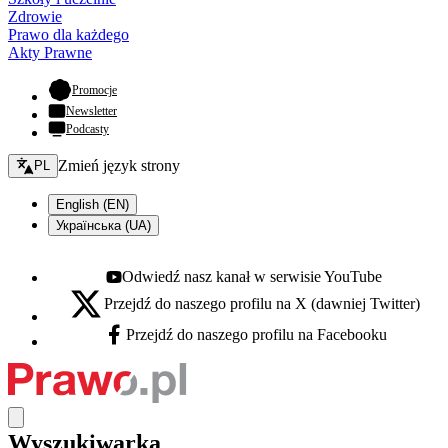
Zdrowie
Prawo dla każdego
Akty Prawne
- otwiera się w nowej karcie
Promocje
Newsletter
Podcasty
Zmień język - bieżący:
Zmień język strony
PL
English (EN)
Українська (UA)
Odwiedź nasz kanał w serwisie YouTube
Youtube - otwiera się w nowej karcie
Przejdź do naszego profilu na X (dawniej Twitter)
X - otwiera się w nowej karcie
Przejdź do naszego profilu na Facebooku
Facebook - otwiera się w nowej karcie
Wyszukiwarka