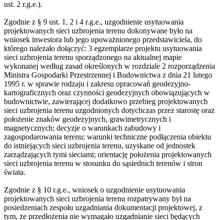
ust. 2 r.g.e.).
Zgodnie z § 9 ust. 1, 2 i 4 r.g.e., uzgodnienie usytuowania
projektowanych sieci uzbrojenia terenu dokonywane było na
wniosek inwestora lub jego upoważnionego przedstawiciela, do
którego należało dołączyć: 3 egzemplarze projektu usytuowania
sieci uzbrojenia terenu sporządzonego na aktualnej mapie
wykonanej według zasad określonych w rozdziale 2 rozporządzenia
Ministra Gospodarki Przestrzennej i Budownictwa z dnia 21 lutego
1995 r. w sprawie rodzaju i zakresu opracowań geodezyjno-
kartograficznych oraz czynności geodezyjnych obowiązujących w
budownictwie, zawierającej dodatkowo przebieg projektowanych
sieci uzbrojenia terenu uzgodnionych dotychczas przez starostę oraz
położenie znaków geodezyjnych, grawimetrycznych i
magnetycznych; decyzje o warunkach zabudowy i
zagospodarowania terenu; warunki techniczne podłączenia obiektu
do istniejących sieci uzbrojenia terenu, uzyskane od jednostek
zarządzających tymi sieciami; orientację położenia projektowanych
sieci uzbrojenia terenu w stosunku do sąsiednich terenów i stron
świata.
Zgodnie z § 10 r.g.e., wniosek o uzgodnienie usytuowania
projektowanych sieci uzbrojenia terenu rozpatrywany był na
posiedzeniach zespołu uzgadniania dokumentacji projektowej, z
tym, że przedłożenia nie wymagało uzgadnianie sieci będących