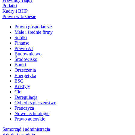
Prawnicy i sądy
Podatki
Kadry i BHP
Prawo w biznesie
Prawo gospodarcze
Małe i średnie firmy
Spółki
Finanse
Prawo AI
Budownictwo
Środowisko
Banki
Orzeczenia
Energetyka
ESG
Kredyty
Cło
Deregulacja
Cyberbezpieczeństwo
Franczyza
Nowe technologie
Prawo autorskie
Samorząd i administracja
Szkoły i uczelnie