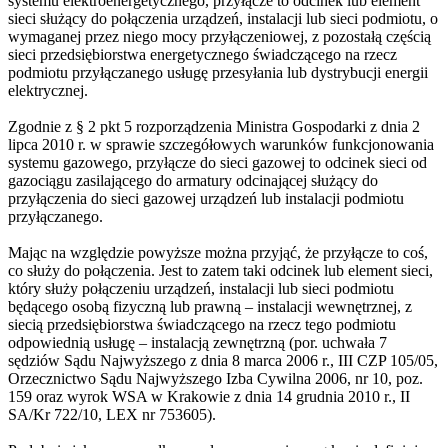
systemu elektroenergetycznego, przyłącze to odcinek lub element
sieci służący do połączenia urządzeń, instalacji lub sieci podmiotu, o
wymaganej przez niego mocy przyłączeniowej, z pozostałą częścią
sieci przedsiębiorstwa energetycznego świadczącego na rzecz
podmiotu przyłączanego usługę przesyłania lub dystrybucji energii
elektrycznej.
Zgodnie z § 2 pkt 5 rozporządzenia Ministra Gospodarki z dnia 2
lipca 2010 r. w sprawie szczegółowych warunków funkcjonowania
systemu gazowego, przyłącze do sieci gazowej to odcinek sieci od
gazociągu zasilającego do armatury odcinającej służący do
przyłączenia do sieci gazowej urządzeń lub instalacji podmiotu
przyłączanego.
Mając na względzie powyższe można przyjąć, że przyłącze to coś,
co służy do połączenia. Jest to zatem taki odcinek lub element sieci,
który służy połączeniu urządzeń, instalacji lub sieci podmiotu
będącego osobą fizyczną lub prawną – instalacji wewnętrznej, z
siecią przedsiębiorstwa świadczącego na rzecz tego podmiotu
odpowiednią usługę – instalacją zewnętrzną (por. uchwała 7
sędziów Sądu Najwyższego z dnia 8 marca 2006 r., III CZP 105/05,
Orzecznictwo Sądu Najwyższego Izba Cywilna 2006, nr 10, poz.
159 oraz wyrok WSA w Krakowie z dnia 14 grudnia 2010 r., II
SA/Kr 722/10, LEX nr 753605).