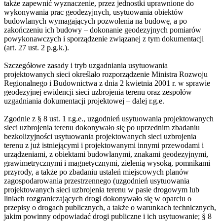
także zapewnić wyznaczenie, przez jednostki uprawnione do
wykonywania prac geodezyjnych, usytuowania obiektów
budowlanych wymagających pozwolenia na budowę, a po
zakończeniu ich budowy – dokonanie geodezyjnych pomiarów
powykonawczych i sporządzenie związanej z tym dokumentacji
(art. 27 ust. 2 p.g.k.).
Szczegółowe zasady i tryb uzgadniania usytuowania
projektowanych sieci określało rozporządzenie Ministra Rozwoju
Regionalnego i Budownictwa z dnia 2 kwietnia 2001 r. w sprawie
geodezyjnej ewidencji sieci uzbrojenia terenu oraz zespołów
uzgadniania dokumentacji projektowej – dalej r.g.e.
Zgodnie z § 8 ust. 1 r.g.e., uzgodnień usytuowania projektowanych
sieci uzbrojenia terenu dokonywało się po uprzednim zbadaniu
bezkolizyjności usytuowania projektowanych sieci uzbrojenia
terenu z już istniejącymi i projektowanymi innymi przewodami i
urządzeniami, z obiektami budowlanymi, znakami geodezyjnymi,
grawimetrycznymi i magnetycznymi, zielenią wysoką, pomnikami
przyrody, a także po zbadaniu ustaleń miejscowych planów
zagospodarowania przestrzennego (uzgodnień usytuowania
projektowanych sieci uzbrojenia terenu w pasie drogowym lub
liniach rozgraniczających drogi dokonywało się w oparciu o
przepisy o drogach publicznych, a także o warunkach technicznych,
jakim powinny odpowiadać drogi publiczne i ich usytuowanie; § 8