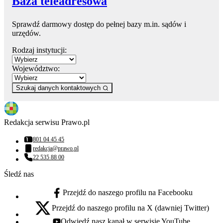
Baza teleadresowa
Sprawdź darmowy dostęp do pełnej bazy m.in. sądów i
urzędów.
Rodzaj instytucji:
Województwo:
Szukaj danych kontaktowych
Redakcja serwisu Prawo.pl
801 04 45 45
Numer telefonu:
redakcja@prawo.pl
Adres email:
22 535 88 00
Numer telefonu:
Śledź nas
Przejdź do naszego profilu na Facebooku
facebook - otwiera się w nowej karcie
Przejdź do naszego profilu na X (dawniej Twitter)
x - otwiera się w nowej karcie
Odwiedź nasz kanał w serwisie YouTube