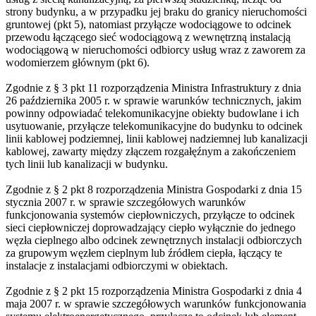
strony budynku, a w przypadku jej braku do granicy nieruchomości
gruntowej (pkt 5), natomiast przyłącze wodociągowe to odcinek
przewodu łączącego sieć wodociągową z wewnętrzną instalacją
wodociągową w nieruchomości odbiorcy usług wraz z zaworem za
wodomierzem głównym (pkt 6).
Zgodnie z § 3 pkt 11 rozporządzenia Ministra Infrastruktury z dnia
26 października 2005 r. w sprawie warunków technicznych, jakim
powinny odpowiadać telekomunikacyjne obiekty budowlane i ich
usytuowanie, przyłącze telekomunikacyjne do budynku to odcinek
linii kablowej podziemnej, linii kablowej nadziemnej lub kanalizacji
kablowej, zawarty między złączem rozgałęźnym a zakończeniem
tych linii lub kanalizacji w budynku.
Zgodnie z § 2 pkt 8 rozporządzenia Ministra Gospodarki z dnia 15
stycznia 2007 r. w sprawie szczegółowych warunków
funkcjonowania systemów ciepłowniczych, przyłącze to odcinek
sieci ciepłowniczej doprowadzający ciepło wyłącznie do jednego
węzła cieplnego albo odcinek zewnętrznych instalacji odbiorczych
za grupowym węzłem cieplnym lub źródłem ciepła, łączący te
instalacje z instalacjami odbiorczymi w obiektach.
Zgodnie z § 2 pkt 15 rozporządzenia Ministra Gospodarki z dnia 4
maja 2007 r. w sprawie szczegółowych warunków funkcjonowania