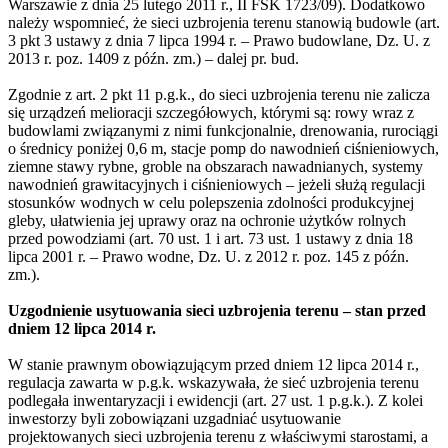
Warszawie z dnia 25 lutego 2011 r., II FSK 1723/09). Dodatkowo
należy wspomnieć, że sieci uzbrojenia terenu stanowią budowle (art.
3 pkt 3 ustawy z dnia 7 lipca 1994 r. – Prawo budowlane, Dz. U. z
2013 r. poz. 1409 z późn. zm.) – dalej pr. bud.
Zgodnie z art. 2 pkt 11 p.g.k., do sieci uzbrojenia terenu nie zalicza
się urządzeń melioracji szczegółowych, którymi są: rowy wraz z
budowlami związanymi z nimi funkcjonalnie, drenowania, rurociągi
o średnicy poniżej 0,6 m, stacje pomp do nawodnień ciśnieniowych,
ziemne stawy rybne, groble na obszarach nawadnianych, systemy
nawodnień grawitacyjnych i ciśnieniowych – jeżeli służą regulacji
stosunków wodnych w celu polepszenia zdolności produkcyjnej
gleby, ułatwienia jej uprawy oraz na ochronie użytków rolnych
przed powodziami (art. 70 ust. 1 i art. 73 ust. 1 ustawy z dnia 18
lipca 2001 r. – Prawo wodne, Dz. U. z 2012 r. poz. 145 z późn.
zm.).
Uzgodnienie usytuowania sieci uzbrojenia terenu – stan przed
dniem 12 lipca 2014 r.
W stanie prawnym obowiązującym przed dniem 12 lipca 2014 r.,
regulacja zawarta w p.g.k. wskazywała, że sieć uzbrojenia terenu
podlegała inwentaryzacji i ewidencji (art. 27 ust. 1 p.g.k.). Z kolei
inwestorzy byli zobowiązani uzgadniać usytuowanie
projektowanych sieci uzbrojenia terenu z właściwymi starostami, a