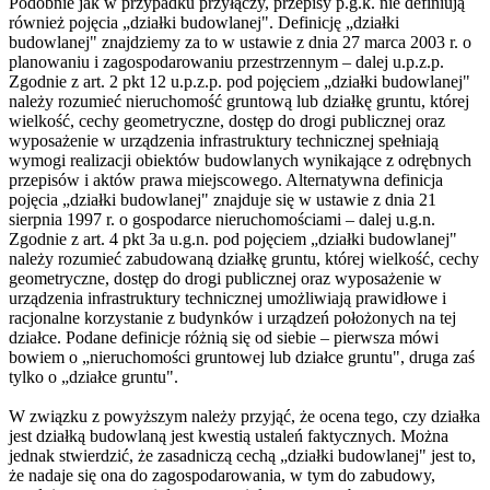
Podobnie jak w przypadku przyłączy, przepisy p.g.k. nie definiują
również pojęcia „działki budowlanej". Definicję „działki
budowlanej" znajdziemy za to w ustawie z dnia 27 marca 2003 r. o
planowaniu i zagospodarowaniu przestrzennym – dalej u.p.z.p.
Zgodnie z art. 2 pkt 12 u.p.z.p. pod pojęciem „działki budowlanej"
należy rozumieć nieruchomość gruntową lub działkę gruntu, której
wielkość, cechy geometryczne, dostęp do drogi publicznej oraz
wyposażenie w urządzenia infrastruktury technicznej spełniają
wymogi realizacji obiektów budowlanych wynikające z odrębnych
przepisów i aktów prawa miejscowego. Alternatywna definicja
pojęcia „działki budowlanej" znajduje się w ustawie z dnia 21
sierpnia 1997 r. o gospodarce nieruchomościami – dalej u.g.n.
Zgodnie z art. 4 pkt 3a u.g.n. pod pojęciem „działki budowlanej"
należy rozumieć zabudowaną działkę gruntu, której wielkość, cechy
geometryczne, dostęp do drogi publicznej oraz wyposażenie w
urządzenia infrastruktury technicznej umożliwiają prawidłowe i
racjonalne korzystanie z budynków i urządzeń położonych na tej
działce. Podane definicje różnią się od siebie – pierwsza mówi
bowiem o „nieruchomości gruntowej lub działce gruntu", druga zaś
tylko o „działce gruntu".
W związku z powyższym należy przyjąć, że ocena tego, czy działka
jest działką budowlaną jest kwestią ustaleń faktycznych. Można
jednak stwierdzić, że zasadniczą cechą „działki budowlanej" jest to,
że nadaje się ona do zagospodarowania, w tym do zabudowy,