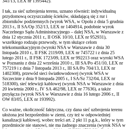
341/13, LEX nr 1395442).
I tak, za sieć uzbrojenia terenu, uznano również: indywidualną
przydomową oczyszczalnię ścieków, składającą się z rur i
zbiorników podziemnych (wyrok WSA, w Opolu z dnia 5 grudnia
2013 r., II SA/Op 352/13, LEX nr 1404914, podobnie wyrok
Naczelnego Sądu Administracyjnego – dalej NSA, w Warszawie z
dnia 12 stycznia 2011 r., II OSK 10/10, LEX nr 952931),
wszelkiego rodzaju przewody, w tym służące celom
telekomunikacyjnym (wyroki NSA w Warszawie z dnia 30
listopada 2010 r., II FSK 2119/09, LEX nr 745722 i z dnia 25
lutego 2011 r., II FSK 1723/09, LEX nr 992213 oraz wyroki WSA
w Poznaniu z dnia 22 września 2010 r., III SA/Po 451/10, LEX nr
757219 i z dnia 7 listopada 2013 r., III SA/Po 704/13, LEX nr
1402308), przewód sieci światłowodowej (wyrok WSA w
Szczecinie z dnia 9 listopada 2005 r., I SA/Sz 732/04, LEX nr
518300), sieć telewizji kablowej (wyrok NSA w Warszawie z dnia
20 kwietnia 2000 r., IV SA 462/98, LEX nr 77636), a także
przyłącza (wyrok NSA w Warszawie z dnia 16 lutego 2006 r., II
OW 83/05, LEX nr 193992).
Co ważne, okoliczność faktyczna, czy dana sieć uzbrojenia terenu
ułożona jest bezpośrednio w ziemi, czy też w odpowiedniej
kanalizacji kablowej, wobec treści art. 2 pkt 11 p.g.k., który w tym
przedmiocie nie stanowi, nie ma żadnego znaczenia (wyrok NSA w