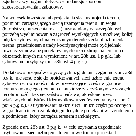
zgodnie z wymogami dotyczącymi danego sposobu
zagospodarowania i zabudowy.
Na wniosek inwestora lub projektanta sieci uzbrojenia terenu,
podmiotu zarządzającego siecią uzbrojenia terenu lub wójta
(burmistrza, prezydenta miasta), uzasadniony w szczególności
potrzebą wyeliminowania zagrożeń wynikających z możliwej kolizji
między sytuowanymi na tym samym terenie sieciami uzbrojenia
terenu, przedmiotem narady koordynacyjnej może być jednak
również sytuowanie projektowanych sieci uzbrojenia terenu na
obszarach innych niż wymienione w art. 28b ust. 1 p.g.k., lub
sytuowanie przyłączy (art. 28b ust. 4 p.g.k.).
Dodatkowo przepisów dotyczących uzgadniania, zgodnie z art. 28d
p.g.k., nie stosuje się do projektowanych sieci uzbrojenia terenu
sytuowanych w całości lub w przeważającej części w granicach
terenu zamkniętego (terenu o charakterze zastrzeżonym ze względu
na obronność i bezpieczeństwo państwa, określone przez
właściwych ministrów i kierowników urzędów centralnych – art. 2
pkt 9 p.g.k.). O usytuowaniu takich sieci lub ich części położonych
w granicach terenu zamkniętego decyduje projektant w uzgodnieniu
z podmiotem, który zarządza terenem zamkniętym.
Zgodnie z art. 28b ust. 3 p.g.k., w celu uzyskania uzgodnienia
usytuowania sieci uzbrojenia terenu inwestor lub projektant