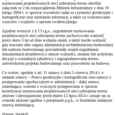
usytuowania projektowanych sieci uzbrojenia terenu określał
załącznik nr 2 do rozporządzenia Ministra Infrastruktury z dnia 19
lutego 2004 r. w sprawie wysokości opłat za czynności geodezyjne i
kartograficzne oraz udzielanie informacji, a także za wykonywanie
wyrysów i wypisów z operatu ewidencyjnego.
Zgodnie wreszcie z § 13 r.g.e., uzgodnienie usytuowania
projektowanych sieci uzbrojenia terenu zachowywało ważność
przez okres 3 lat od dnia wydania opinii, a także traciło ważność
gdy inwestor albo organy administracji architektoniczno-budowlanej
lub nadzoru budowlanego powiadomiły zespół uzgadniania
dokumentacji projektowej o utracie ważności, zmianie lub uchyleniu
decyzji o warunkach zabudowy i zagospodarowania terenu,
zatwierdzeniu projektu budowlanego oraz pozwoleniu na budowę.
Co ważne, zgodnie z art. 11 ustawy z dnia 5 czerwca 2014 r. o
zmianie ustawy – Prawo geodezyjne i kartograficzne oraz ustawy o
postępowaniu egzekucyjnym w administracji – dalej ustawa
zmieniająca, wnioski o wszczęcie postępowania w sprawie
koordynacji usytuowania projektowanych sieci uzbrojenia terenu
złożone i nierozpatrzone przed dniem 12 lipca 2014 r. uznaje się za
wnioski złożone zgodnie z przepisami p.g.k., w brzmieniu nadanym
ustawą zmieniającą.
@page_break@