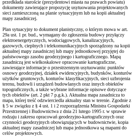
przedkłada staroście (prezydentowi miasta na prawach powiatu)
dokumenty zawierające propozycję usytuowania projektowanych
sieci zamieszczoną na planie sytuacyjnym lub na kopii aktualnej
mapy zasadniczej.
Plan sytuacyjny to dokument planistyczny, o którym mowa w art.
29a ust. 1 pr. bud., wymagany do zgłoszenia budowy przyłączy
elektroenergetycznych, wodociągowych, kanalizacyjnych,
gazowych, cieplnych i telekomunikacyjnych sporządzony na kopii
aktualnej mapy zasadniczej lub mapy jednostkowej przyjętej do
państwowego zasobu geodezyjnego i kartograficznego. Mapą
zasadniczą jest wielkoskalowe opracowanie kartograficzne,
zawierające informacje o przestrzennym usytuowaniu: punktów
osnowy geodezyjnej, działek ewidencyjnych, budynków, konturów
użytków gruntowych, konturów klasyfikacyjnych, sieci uzbrojenia
terenu, budowli i urządzeń budowlanych oraz innych obiektów
topograficznych, a także wybrane informacje opisowe dotyczące
tych obiektów (art. 2 pkt 7 p.g.k.). Aktualna mapa zasadnicza to
mapa, której treść odzwierciedla aktualny stan w terenie. Zgodnie z
§ 5 w związku z § 4 ust. 1 i 2 rozporządzenia Ministra Gospodarki
Przestrzennej i Budownictwa z dnia 21 lutego 1995 r. w sprawie
rodzaju i zakresu opracowań geodezyjno-kartograficznych oraz
czynności geodezyjnych obowiązujących w budownictwie, kopia
aktualnej mapy zasadniczej lub mapa jednostkowa są mapami do
celów projektowych.