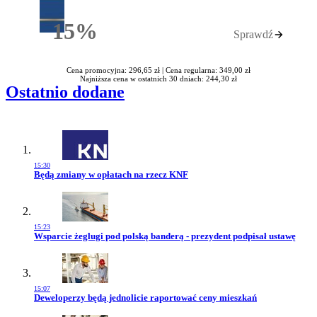
15%
Sprawdź
Rabatu
Cena promocyjna: 296,65 zł |
Cena regularna: 349,00 zł
Najniższa cena w ostatnich 30 dniach: 244,30 zł
Ostatnio dodane
15:30
Przejdź do artykułu:
Będą zmiany w opłatach na rzecz KNF
15:23
Przejdź do artykułu:
Wsparcie żeglugi pod polską banderą - prezydent podpisał ustawę
15:07
Przejdź do artykułu:
Deweloperzy będą jednolicie raportować ceny mieszkań