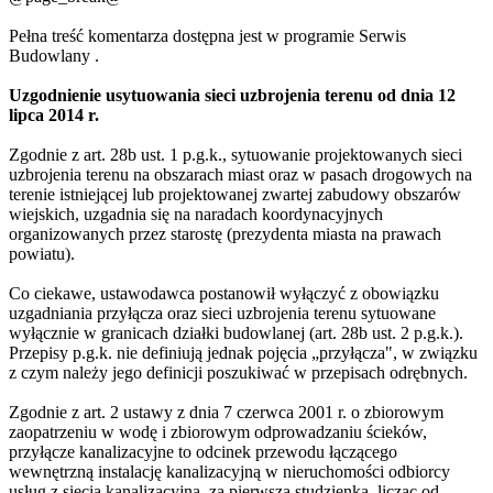
Pełna treść komentarza dostępna jest
w programie Serwis
Budowlany
.
Uzgodnienie usytuowania sieci uzbrojenia terenu od dnia 12
lipca 2014 r.
Zgodnie z art. 28b ust. 1 p.g.k., sytuowanie projektowanych sieci
uzbrojenia terenu na obszarach miast oraz w pasach drogowych na
terenie istniejącej lub projektowanej zwartej zabudowy obszarów
wiejskich, uzgadnia się na naradach koordynacyjnych
organizowanych przez starostę (prezydenta miasta na prawach
powiatu).
Co ciekawe, ustawodawca postanowił wyłączyć z obowiązku
uzgadniania przyłącza oraz sieci uzbrojenia terenu sytuowane
wyłącznie w granicach działki budowlanej (art. 28b ust. 2 p.g.k.).
Przepisy p.g.k. nie definiują jednak pojęcia „przyłącza", w związku
z czym należy jego definicji poszukiwać w przepisach odrębnych.
Zgodnie z art. 2 ustawy z dnia 7 czerwca 2001 r. o zbiorowym
zaopatrzeniu w wodę i zbiorowym odprowadzaniu ścieków,
przyłącze kanalizacyjne to odcinek przewodu łączącego
wewnętrzną instalację kanalizacyjną w nieruchomości odbiorcy
usług z siecią kanalizacyjną, za pierwszą studzienką, licząc od