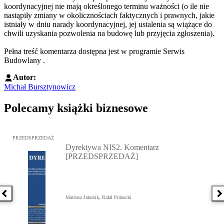
koordynacyjnej nie mają określonego terminu ważności (o ile nie
nastąpiły zmiany w okolicznościach faktycznych i prawnych, jakie
istniały w dniu narady koordynacyjnej, jej ustalenia są wiążące do
chwili uzyskania pozwolenia na budowę lub przyjęcia zgłoszenia).
Pełna treść komentarza dostępna jest w programie Serwis
Budowlany .
Autor:
Michał Bursztynowicz
Polecamy książki biznesowe
Przejdź do: Dyrektywa NIS2. Komentarz [PRZEDSPRZEDAŻ], Mateu
PRZEDSPRZEDAŻ
Dyrektywa NIS2. Komentarz
[PRZEDSPRZEDAŻ]
Poprzednia książka
N
Mateusz Jakubik, Rafał Prabucki