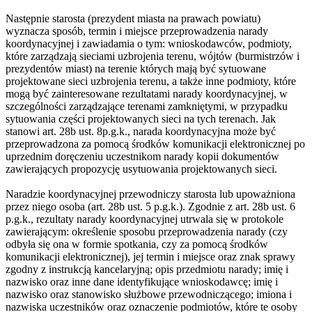
Następnie starosta (prezydent miasta na prawach powiatu)
wyznacza sposób, termin i miejsce przeprowadzenia narady
koordynacyjnej i zawiadamia o tym: wnioskodawców, podmioty,
które zarządzają sieciami uzbrojenia terenu, wójtów (burmistrzów i
prezydentów miast) na terenie których mają być sytuowane
projektowane sieci uzbrojenia terenu, a także inne podmioty, które
mogą być zainteresowane rezultatami narady koordynacyjnej, w
szczególności zarządzające terenami zamkniętymi, w przypadku
sytuowania części projektowanych sieci na tych terenach. Jak
stanowi art. 28b ust. 8p.g.k., narada koordynacyjna może być
przeprowadzona za pomocą środków komunikacji elektronicznej po
uprzednim doręczeniu uczestnikom narady kopii dokumentów
zawierających propozycję usytuowania projektowanych sieci.
Naradzie koordynacyjnej przewodniczy starosta lub upoważniona
przez niego osoba (art. 28b ust. 5 p.g.k.). Zgodnie z art. 28b ust. 6
p.g.k., rezultaty narady koordynacyjnej utrwala się w protokole
zawierającym: określenie sposobu przeprowadzenia narady (czy
odbyła się ona w formie spotkania, czy za pomocą środków
komunikacji elektronicznej), jej termin i miejsce oraz znak sprawy
zgodny z instrukcją kancelaryjną; opis przedmiotu narady; imię i
nazwisko oraz inne dane identyfikujące wnioskodawcę; imię i
nazwisko oraz stanowisko służbowe przewodniczącego; imiona i
nazwiska uczestników oraz oznaczenie podmiotów, które te osoby