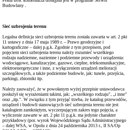
Pełna treść komentarza dostępna jest
w programie Serwis
Budowlany
.
Sieć uzbrojenia terenu
Legalna definicja sieci uzbrojenia terenu została zawarta w art. 2 pkt
11 ustawy z dnia 17 maja 1989 r. – Prawo geodezyjne i
kartograficzne – dalej p.g.k. Zgodnie z tym przepisem, pod
pojęciem sieci uzbrojenia terenu należy rozumieć wszelkiego
rodzaju nadziemne, naziemne i podziemne przewody i urządzenia:
wodociągowe, kanalizacyjne, gazowe, cieplne, telekomunikacyjne,
elektroenergetyczne i inne, z wyłączeniem urządzeń melioracji
szczegółowych, a także podziemne budowle, jak: tunele, przejścia,
parkingi, zbiorniki itp.
Należy zauważyć, że w powołanym wyżej przepisie ustawodawca
posłużył się wyrażeniami takimi, jak: „wszelkiego rodzaju", „i inne"
oraz „itp.". W związku z tym przyjąć trzeba, że katalog przewodów,
urządzeń i budowli stanowiących sieć uzbrojenia terenu nie jest
katalogiem zamkniętym, wyczerpującym zakres tego pojęcia, a
wyliczenie zawarte w art. 2 pkt 11 p.g.k. ma jedynie charakter
przykładowy (por. wyrok Wojewódzkiego Sądu Administracyjnego
– dalej WSA, w Opolu z dnia 24 października 2013 r., II SA/Op