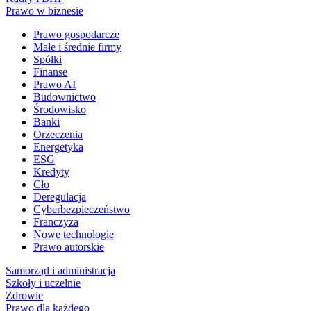
Prawo w biznesie
Prawo gospodarcze
Małe i średnie firmy
Spółki
Finanse
Prawo AI
Budownictwo
Środowisko
Banki
Orzeczenia
Energetyka
ESG
Kredyty
Cło
Deregulacja
Cyberbezpieczeństwo
Franczyza
Nowe technologie
Prawo autorskie
Samorząd i administracja
Szkoły i uczelnie
Zdrowie
Prawo dla każdego