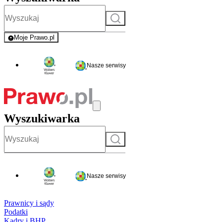
Szukaj
Moje Prawo.pl
- rejestracja i logowanie do serwisu
Nasze serwisy
Wyszukiwarka
Szukaj
Nasze serwisy
Prawnicy i sądy
Podatki
Kadry i BHP