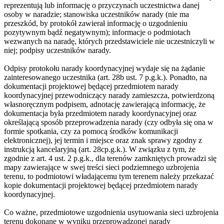
reprezentują lub informację o przyczynach uczestnictwa danej
osoby w naradzie; stanowiska uczestników narady (nie ma
przeszkód, by protokół zawierał informację o uzgodnieniu
pozytywnym bądź negatywnym); informacje o podmiotach
wezwanych na naradę, których przedstawiciele nie uczestniczyli w
niej; podpisy uczestników narady.
Odpisy protokołu narady koordynacyjnej wydaje się na żądanie
zainteresowanego uczestnika (art. 28b ust. 7 p.g.k.). Ponadto, na
dokumentacji projektowej będącej przedmiotem narady
koordynacyjnej przewodniczący narady zamieszcza, potwierdzoną
własnoręcznym podpisem, adnotację zawierającą informację, że
dokumentacja była przedmiotem narady koordynacyjnej oraz
określającą sposób przeprowadzenia narady (czy odbyła się ona w
formie spotkania, czy za pomocą środków komunikacji
elektronicznej), jej termin i miejsce oraz znak sprawy zgodny z
instrukcją kancelaryjną (art. 28cp.g.k.). W związku z tym, że
zgodnie z art. 4 ust. 2 p.g.k., dla terenów zamkniętych prowadzi się
mapy zawierające w swej treści sieci podziemnego uzbrojenia
terenu, to podmiotowi władającemu tym terenem należy przekazać
kopie dokumentacji projektowej będącej przedmiotem narady
koordynacyjnej.
Co ważne, przedmiotowe uzgodnienia usytuowania sieci uzbrojenia
terenu dokonane w wyniku przeprowadzonej narady