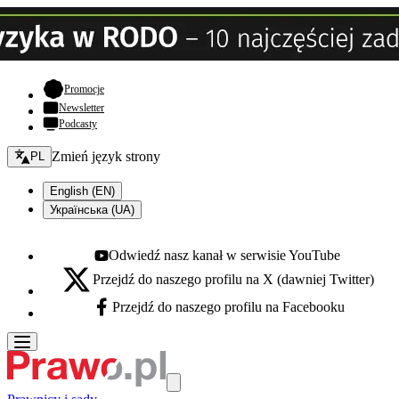
- otwiera się w nowej karcie
Promocje
Newsletter
Podcasty
Zmień język - bieżący:
Zmień język strony
PL
English (EN)
Українська (UA)
Odwiedź nasz kanał w serwisie YouTube
Youtube - otwiera się w nowej karcie
Przejdź do naszego profilu na X (dawniej Twitter)
X - otwiera się w nowej karcie
Przejdź do naszego profilu na Facebooku
Facebook - otwiera się w nowej karcie