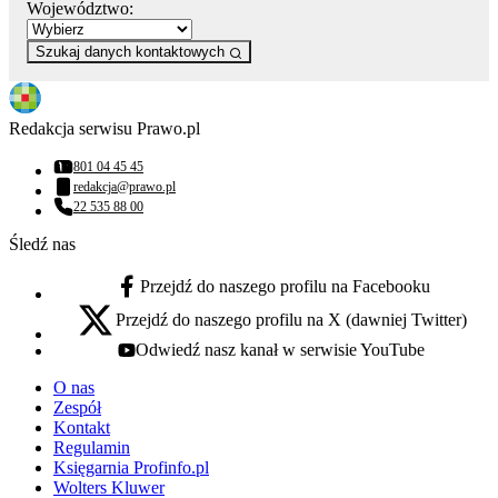
Województwo:
Szukaj danych kontaktowych
Redakcja serwisu Prawo.pl
801 04 45 45
Numer telefonu:
redakcja@prawo.pl
Adres email:
22 535 88 00
Numer telefonu:
Śledź nas
Przejdź do naszego profilu na Facebooku
facebook - otwiera się w nowej karcie
Przejdź do naszego profilu na X (dawniej Twitter)
x - otwiera się w nowej karcie
Odwiedź nasz kanał w serwisie YouTube
youtube - otwiera się w nowej karcie
O nas
Zespół
Kontakt
Regulamin
Księgarnia Profinfo.pl
Wolters Kluwer