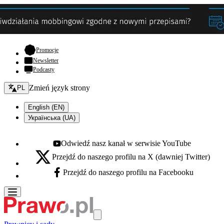
- otwiera się w nowej karcie
Promocje
Newsletter
Podcasty
Zmień język - bieżący:
Zmień język strony
PL
English (EN)
Українська (UA)
Odwiedź nasz kanał w serwisie YouTube
Youtube - otwiera się w nowej karcie
Przejdź do naszego profilu na X (dawniej Twitter)
X - otwiera się w nowej karcie
Przejdź do naszego profilu na Facebooku
Facebook - otwiera się w nowej karcie