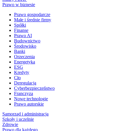
Prawo w biznesie
Prawo gospodarcze
Małe i średnie firmy
Spółki
Finanse
Prawo AI
Budownictwo
Środowisko
Banki
Orzeczenia
Energetyka
ESG
Kredyty
Cło
Deregulacja
Cyberbezpieczeństwo
Franczyza
Nowe technologie
Prawo autorskie
Samorząd i administracja
Szkoły i uczelnie
Zdrowie
Prawo dla każdego