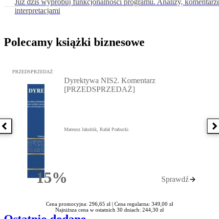
Już dziś wypróbuj funkcjonalności programu. Analizy, komentarz
interpretacjami
Polecamy książki biznesowe
Przejdź do: Dyrektywa NIS2. Komentarz [PRZEDSPRZEDAŻ], Mateu
PRZEDSPRZEDAŻ
Dyrektywa NIS2. Komentarz
[PRZEDSPRZEDAŻ]
Poprzednia książka
N
Mateusz Jakubik, Rafał Prabucki
15%
Sprawdź
Rabatu
Cena promocyjna: 296,65 zł |
Cena regularna: 349,00 zł
Najniższa cena w ostatnich 30 dniach: 244,30 zł