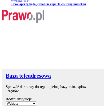
07.08.2026 | 15:07
Przejdź do artykułu:
Deweloperzy będą jednolicie raportować ceny mieszkań
Baza teleadresowa
Sprawdź darmowy dostęp do pełnej bazy m.in. sądów i
urzędów.
Rodzaj instytucji: