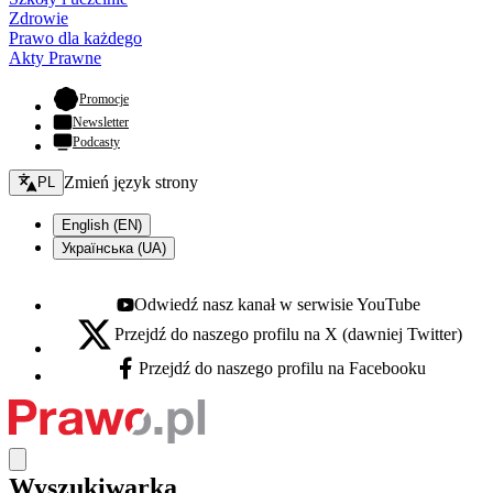
Zdrowie
Prawo dla każdego
Akty Prawne
- otwiera się w nowej karcie
Promocje
Newsletter
Podcasty
Zmień język - bieżący:
Zmień język strony
PL
English (EN)
Українська (UA)
Odwiedź nasz kanał w serwisie YouTube
Youtube - otwiera się w nowej karcie
Przejdź do naszego profilu na X (dawniej Twitter)
X - otwiera się w nowej karcie
Przejdź do naszego profilu na Facebooku
Facebook - otwiera się w nowej karcie
Wyszukiwarka