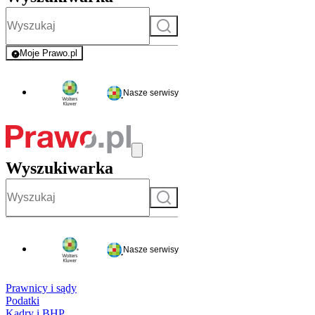
Szukaj
Moje Prawo.pl
- rejestracja i logowanie do serwisu
Nasze serwisy
Wyszukiwarka
Szukaj
Nasze serwisy
Prawnicy i sądy
Podatki
Kadry i BHP