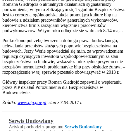
Romana Giedrojcia o aktualnych działaniach sygnatariuszy
porozumienia, w tym o zbliżającym się Tygodniu Bezpieczeństwa.
Jest to coroczna ogólnopolska akcja promująca kulturę bhp na
budowie z udziałem pracowników generalnych wykonawców,
kierownictwa firm z zarządami włącznie i pracowników
podwykonawców. W tym roku odbędzie się w dniach 8-14 maja.
Podkreślono potrzebę tworzenia dobrego prawa budowlanego,
uchwalania przepisów służących poprawie bezpieczeństwa na
budowach. Jerzy Werle opowiedział się m.in. za wprowadzeniem
regulacji czyniących inwestora współodpowiedzialnym za stan
bezpieczeństwa na budowie, wskazał za niezbędne przywrócenie
przepisów normujących problematykę bhp przy obsłudze żurawi –
rozporządzenie w tej sprawie przestało obowiązywać w 2013 r.
Główny inspektor pracy Roman Giedrojć zapewnił o wspieraniu
przez PIP działań Porozumienia dla Bezpieczeństwa w
Budownictwie.
Źródło:
www.pip.gov.pl
, stan
z
7
.04.
2017 r.
Serwis Budowlany
Artykuł pochodzi z programu
Serwis Budowlany