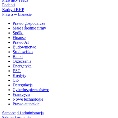
Prawnicy i sądy
Podatki
Kadry i BHP
Prawo w biznesie
Prawo gospodarcze
Małe i średnie firmy
Spółki
Finanse
Prawo AI
Budownictwo
Środowisko
Banki
Orzeczenia
Energetyka
ESG
Kredyty
Cło
Deregulacja
Cyberbezpieczeństwo
Franczyza
Nowe technologie
Prawo autorskie
Samorząd i administracja
Szkoły i uczelnie